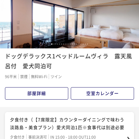
ポイント即利用で
最大5％OFF
¥74,600~
¥ 70,870 ~
2名
素泊まり BBQコンロ付き
1
2
3
4
5
6
7
8
9
10
11
12
13
14
15
16
17
18
19
20
ドッグデラックス1ベッドルームヴィラ 露天風
素泊まり
事前決済可
IN 15:00 - 18:00 OUT11:00
ポイント即利用で
最大5％OFF
呂付 愛犬同泊可
¥80,100~
¥ 76,095 ~
96平米
禁煙
無料Wi-Fi
ツイン
2名
部屋詳細
空室カレンダー
夕朝食付き（オードブル＆淡路和牛BBQセット）
二食付き
事前決済可
IN 15:00 - 18:00 OUT11:00
ポイント即利用で
最大5％OFF
夕食付き（【7席限定】カウンターダイニングで味わう
¥90,600~
淡路島・美食プラン）愛犬同泊1匹※食事代は別途必要
¥ 86,070 ~
2名
夕食付き
事前決済可
IN 15:00 - 18:00 OUT11:00