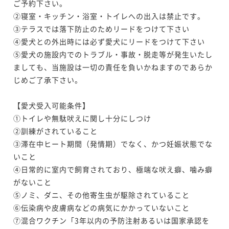
ご予約下さい。

②寝室・キッチン・浴室・トイレへの出入は禁止です。

③テラスでは落下防止のためリードをつけて下さい

④愛犬との外出時には必ず愛犬にリードをつけて下さい

⑤愛犬の施設内でのトラブル・事故・脱走等が発生いたし
ましても、当施設は一切の責任を負いかねますのであらか
じめご了承下さい。

【愛犬受入可能条件】

①トイレや無駄吠えに関し十分にしつけ

②訓練がされていること

③滞在中ヒート期間（発情期）でなく、かつ妊娠状態でな
いこと

④日常的に室内で飼育されており、極端な吠え癖、噛み癖
がないこと

⑤ノミ、ダニ、その他寄生虫が駆除されていること

⑥伝染病や皮膚病などの病気にかかっていないこと

⑦混合ワクチン「3年以内の予防注射あるいは国家承認を