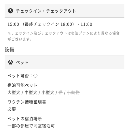
素泊まり
事前決済可
IN 15:00 - 18:00 OUT11:00
チェックイン・チェックアウト
ポイント即利用で
最大5％OFF
¥87,800~
¥ 83,410 ~
15:00
（最終チェックイン 18:00）
- 11:00
2名
※チェックイン及びチェックアウトは宿泊プランにより異なる場合
がございます。
夕朝食付き（オードブル＆淡路和牛BBQセット） 愛
設備
犬同泊1匹
二食付き
事前決済可
IN 15:00 - 18:00 OUT11:00
ペット
ポイント即利用で
最大5％OFF
ペット可否：
◯
¥92,800~
¥ 88,160 ~
2名
宿泊可能ペット
大型犬
/
中型犬
/
小型犬
/
猫
/
小動物
ワクチン接種証明書
夕朝食付き（オードブル＆淡路和牛BBQセット） 愛
必要
犬同泊2匹
ペットの宿泊場所
二食付き
事前決済可
IN 15:00 - 18:00 OUT11:00
一部の部屋で同室宿泊可
ポイント即利用で
最大5％OFF