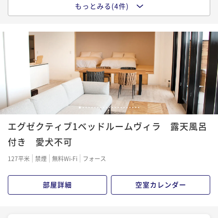
もっとみる(4件)
夕食付き（【7席限定】カウンターダイニングで味わう
淡路島・美食プラン）※食事代は別途必要
夕食付き
事前決済可
IN 15:00 - 18:00 OUT11:00
ポイント即利用で
最大5％OFF
¥67,000~
¥ 63,650 ~
2名
素泊まり BBQコンロ付き
1
2
3
4
5
6
7
8
9
10
11
12
13
14
15
16
17
18
19
20
21
エグゼクティブ1ベッドルームヴィラ 露天風呂
素泊まり
事前決済可
IN 15:00 - 18:00 OUT11:00
ポイント即利用で
最大5％OFF
付き 愛犬不可
¥72,500~
¥ 68,875 ~
127平米
禁煙
無料Wi-Fi
フォース
2名
部屋詳細
空室カレンダー
夕朝食付き（オードブル＆淡路和牛BBQセット）
二食付き
事前決済可
IN 15:00 - 18:00 OUT11:00