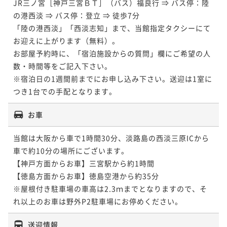
JR三ノ宮［神戸三宮ＢＴ］（バス）福良行 ⇒ バス停：陸
の港西淡 ⇒ バス停：登立 ⇒ 徒歩7分

「陸の港西淡」「西淡志知」まで、当館指定タクシーにて
お迎えに上がります（無料）。

お部屋予約時に、「宿泊施設からの質問」欄にご希望の人
数・時間等をご記入下さい。

※宿泊日の1週間前までにお申し込み下さい。送迎は1室に
つき1台での手配となります。
お車
当館は大阪から車で1時間30分、淡路島の西淡三原ICから
車で約10分の場所にございます。

【神戸方面からお車】三宮駅から約1時間

【徳島方面からお車】徳島空港から約35分

※屋根付き駐車場の車高は2.3ｍまでとなりますので、そ
送迎情報