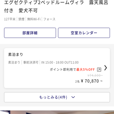
エグゼクティブ2ベッドルームヴィラ 露天風呂
ポイント即利用で
最大5％OFF
¥80,100~
付き 愛犬不可
¥ 76,095 ~
2名
127平米
禁煙
無料Wi-Fi
フォース
夕朝食付き（オードブル＆淡路和牛BBQセット）
部屋詳細
空室カレンダー
二食付き
事前決済可
IN 15:00 - 18:00 OUT11:00
ポイント即利用で
最大5％OFF
¥90,600~
素泊まり
¥ 86,070 ~
2名
素泊まり
事前決済可
IN 15:00 - 18:00 OUT11:00
ポイント即利用で
最大5％OFF
¥74,600~
夕朝食付き（3年とらふぐ鍋セット）
¥ 70,870 ~
2名
二食付き
事前決済可
IN 15:00 - 18:00 OUT11:00
ポイント即利用で
最大5％OFF
もっとみる(4件)
¥96,600~
夕食付き（【7席限定】カウンターダイニングで味わう
¥ 91,770 ~
2名
淡路島・美食プラン）※食事代は別途必要
夕食付き
事前決済可
IN 15:00 - 18:00 OUT11:00