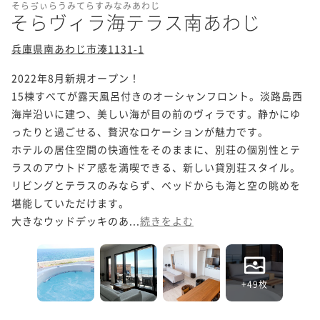
そらゔぃらうみてらすみなみあわじ
そらヴィラ海テラス南あわじ
兵庫県南あわじ市湊1131-1
2022年8月新規オープン！

15棟すべてが露天風呂付きのオーシャンフロント。淡路島西
海岸沿いに建つ、美しい海が目の前のヴィラです。静かにゆ
ったりと過ごせる、​贅沢なロケーションが魅力です。

ホテルの居住空間の快適性をそのままに、別荘の個別性とテ
ラスのアウトドア感を満喫できる、新しい貸別荘スタイル。
リビングとテラスのみならず、ベッドからも海と空の眺めを
堪能していただけます。

大きなウッドデッキのあ...
続きをよむ
+49枚