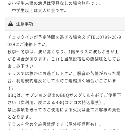
※小学生未満の幼児は寝具なしの場合無料です。

　中学生以上は大人料金です。
注意事項
チェックインが予定時間を過ぎる場合必ずTEL:0799-20-9
029にご連絡下さい。

秋季～冬季は、波が高くなり、1階テラスに波しぶきが上
がる場合があります。これも当施設宿泊の醍醐味としてお
楽しみ下さい。

テラスでは静かにお過ごし下さい。騒音の苦情があった場
合、利用規約違反として即時ご退館頂く場合がございま
す。

BBQは、オプション貸出のBBQガスグリルを必ずご使用下
さい（炭利用、炭によるBBQコンロの持込厳禁）。

禁止事項を破ってのご使用による火災は全てお客様の責任
となります。

テラスを含め全施設禁煙です（屋外喫煙所有）。
