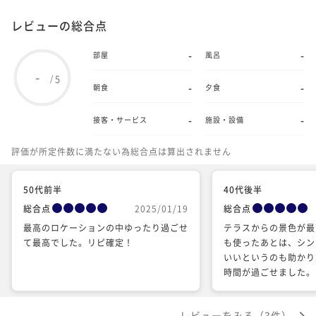
レビューの総合点
-
-
部屋
風呂
-
5
/
-
-
朝食
夕食
-
-
接客・サービス
施設・設備
評価が所定件数に満たない為総合点は算出されません
50代前半
40代後半
総合点
2025/01/19
総合点
最高のロケーションの中ゆったり過ごせ
テラスからの景色が最
て最高でした。リピ確定！
も使ったあとは、シン
いいというのも助かり
時間が過ごせました。
レビューをみる（3件）