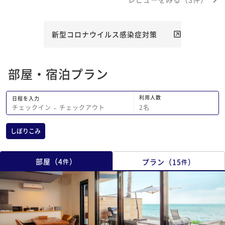
新型コロナウイルス感染症対策
部屋・宿泊プラン
利用人数
日程を入力
2
名
チェックイン
−
チェックアウト
しぼりこみ
部屋
（
4
）
プラン
（
15
）
件
件