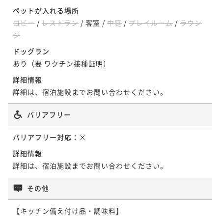
¥98,300~
ペットが入れる場所
¥ 93,385 ~
2名
ロビー
/
レストラン
/
客室
/
中庭
/
プレイルーム
/
ラウン
ジ
ドッグラン
夕朝食付き（3年とらふぐ鍋セット） 愛犬同泊1匹
あり（要 ワクチン接種証明）
二食付き
事前決済可
IN 15:00 - 18:00 OUT11:00
詳細情報
ポイント即利用で
最大5％OFF
詳細は、宿泊施設までお問い合わせください。
¥98,800~
¥ 93,860 ~
2名
バリアフリー
バリアフリー対応：
×
夕朝食付き（3年とらふぐ鍋セット） 愛犬同泊2匹
詳細情報
二食付き
事前決済可
IN 15:00 - 18:00 OUT11:00
詳細は、宿泊施設までお問い合わせください。
ポイント即利用で
最大5％OFF
¥104,300~
その他
¥ 99,085 ~
2名
【キッチン備え付け品・調味料】
