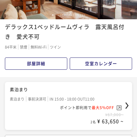
1
2
3
4
5
6
7
8
9
10
11
12
13
14
15
16
17
18
デラックス1ベッドルームヴィラ 露天風呂付
き 愛犬不可
84平米
禁煙
無料Wi-Fi
ツイン
部屋詳細
空室カレンダー
素泊まり
素泊まり
事前決済可
IN 15:00 - 18:00 OUT11:00
ポイント即利用で
最大5％OFF
¥67,000~
¥ 63,650 ~
2名