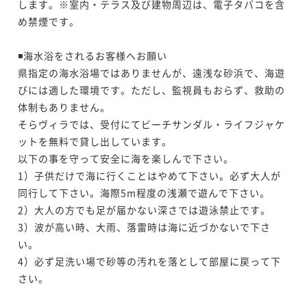
します。※室内・テラス及び建物周辺は、電子タバコを含
め禁煙です。

◾️海水浴をされるお客様へお願い

県指定の海水浴場ではありませんが、遠浅な砂浜で、海遊
びには適した環境です。ただし、監視員もおらず、救助の
体制もありません。

そらヴィラでは、受付にてビーチサンダル・ライフジャケ
ットを無料で貸し出しています。

以下の事を守って安全に海を楽しんで下さい。

1）子供だけで海に行くことはやめて下さい。必ず大人が
同行して下さい。海際5m程度の浅瀬で遊んで下さい。

2）大人の方でも足が届かない深さでは遊泳禁止です。

3）波が高い時、大雨、落雷時は海に近づかないで下さ
い。

4）必ず足洗い場で砂等の汚れを落として部屋に戻って下
さい。
