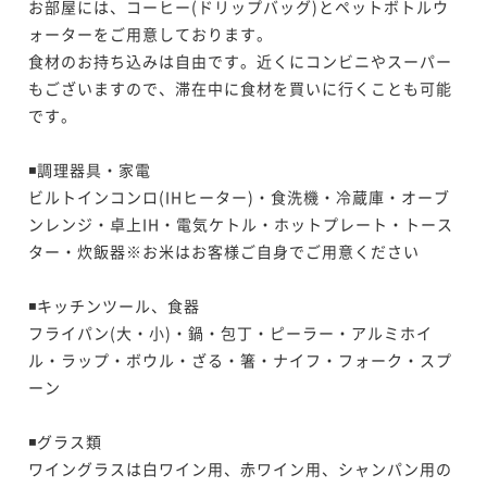
お部屋には、コーヒー(ドリップバッグ)とペットボトルウ
ォーターをご用意しております。

​食材のお持ち込みは自由です。近くにコンビニやスーパー
もございますので、滞在中に食材を買いに行くことも可能
です。

◾️調理器具・家電

ビルトインコンロ(IHヒーター)・食洗機・冷蔵庫・オーブ
ンレンジ・​卓上IH・電気ケトル・ホットプレート・​トース
ター・炊飯器※お米はお客様ご自身でご用意ください

◾️キッチンツール、食器

フライパン(大・小)・鍋・包丁・ピーラー・アルミホイ
ル・ラップ・ボウル・ざる・​​箸・ナイフ・フォーク・スプ
ーン

◾️グラス類

ワイングラスは白ワイン用、赤ワイン用、シャンパン用の