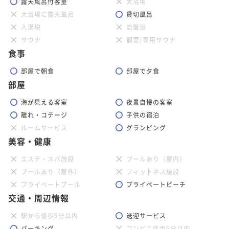
露天風呂付客室
大浴場
大浴場に露天風呂
貸切風呂
入湯税
岩盤浴
サウナ
個室/専用サウナ
食事
部屋で朝食
部屋で夕食
部屋
海が見える客室
夜景自慢の客室
離れ・コテージ
子供の宿泊
ルームサービス
グランピング
美容・健康
エステ・スパ施設
プールあり（屋内）
プールあり（屋外）
フィットネス施設
プライベートプール
プライベートビーチ
交通・周辺情報
駅から徒歩5分以内
送迎サービス
パーキング
コンビニ徒歩5分以内