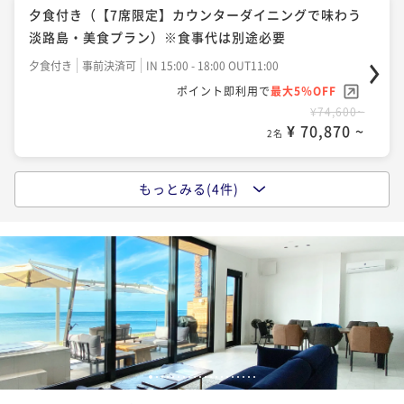
ポイント即利用で
最大5％OFF
夕食付き（【7席限定】カウンターダイニングで味わう
¥83,000~
淡路島・美食プラン）※食事代は別途必要
¥ 78,850 ~
2名
夕食付き
事前決済可
IN 15:00 - 18:00 OUT11:00
ポイント即利用で
最大5％OFF
¥74,600~
夕朝食付き（3年とらふぐ鍋セット）
¥ 70,870 ~
2名
二食付き
事前決済可
IN 15:00 - 18:00 OUT11:00
ポイント即利用で
最大5％OFF
もっとみる(4件)
¥89,000~
素泊まり
¥ 84,550 ~
2名
素泊まり
事前決済可
IN 15:00 - 18:00 OUT11:00
ポイント即利用で
最大5％OFF
¥74,600~
¥ 70,870 ~
2名
素泊まり BBQコンロ付き
1
2
3
4
5
6
7
8
9
10
11
12
13
14
15
16
17
18
19
20
素泊まり
事前決済可
IN 15:00 - 18:00 OUT11:00