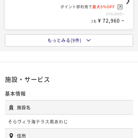
ポイント即利用で
最大5％OFF
¥76,800~
夕朝食付き（3年とらふぐ鍋セット）
¥ 72,960 ~
2名
二食付き
事前決済可
IN 15:00 - 18:00 OUT11:00
ポイント即利用で
最大5％OFF
もっとみる(9件)
¥96,600~
素泊まり 愛犬同泊1匹
¥ 91,770 ~
2名
素泊まり
事前決済可
IN 15:00 - 18:00 OUT11:00
ポイント即利用で
最大5％OFF
¥76,800~
¥ 72,960 ~
2名
施設・サービス
基本情報
素泊まり 愛犬同泊2匹
施設名
素泊まり
事前決済可
IN 15:00 - 18:00 OUT11:00
ポイント即利用で
最大5％OFF
そらヴィラ海テラス南あわじ
¥82,300~
¥ 78,185 ~
2名
住所