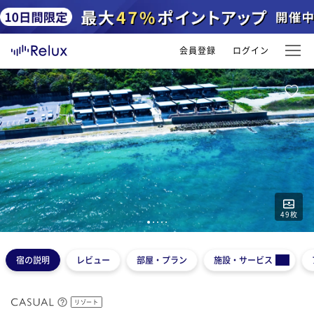
会員登録
ログイン
49
枚
1
2
3
4
5
宿の説明
レビュー
部屋・プラン
施設・サービス
リゾート