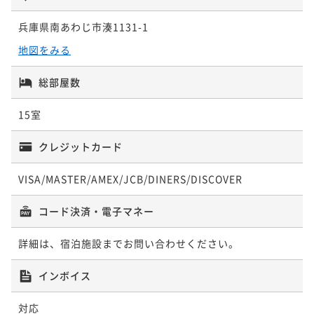
兵庫県南あわじ市湊1131-1
夕食付き（【7席限定】カウンターダイニングで味わう
淡路島・美食プラン）愛犬同泊2匹※食事代は別途必要
地図をみる
夕食付き
事前決済可
IN 15:00 - 18:00 OUT11:00
総部屋数
ポイント即利用で
最大5％OFF
¥82,300~
15室
¥ 78,185 ~
2名
クレジットカード
素泊まり BBQコンロ付き 愛犬同泊1匹
VISA/MASTER/AMEX/JCB/DINERS/DISCOVER
素泊まり
事前決済可
IN 15:00 - 18:00 OUT11:00
コード決済・電子マネー
ポイント即利用で
最大5％OFF
¥82,300~
詳細は、宿泊施設までお問い合わせください。
¥ 78,185 ~
2名
インボイス
素泊まり BBQコンロ付き 愛犬同泊2匹
対応