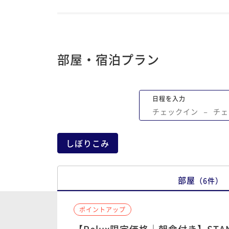
らった。チェックアウトを済ませてあり
うございましたってこちらは言ったのに2
中片方（チェックアウト対応してない方
けしか言わなかった。 日本らしい丁寧な
じゃない感じだった。 最後の最後だけ少
部屋・宿泊プラン
け残念だった。
日程を入力
チェックイン
−
チェ
しぼりこみ
部屋
（
6
件
）
ポイントアップ