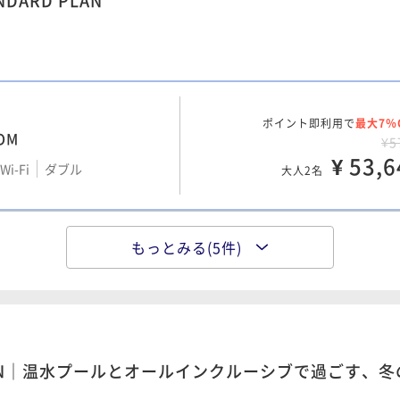
ARD PLAN
ポイント即利用で
最大7％
OM
¥5
¥ 53,6
i-Fi
ダブル
大人2名
もっとみる(5件)
ポイント即利用で
最大7％
OOM（TWIN）
¥5
i-Fi
ツイン
¥ 53,6
大人2名
PLAN｜温水プールとオールインクルーシブで過ごす、
ポイント即利用で
最大7％
TERRACE
¥5