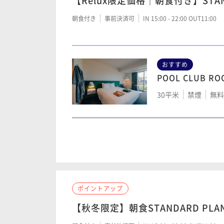
【Relux限定価格｜朝食付き】STAND
朝食付き
事前決済可
IN 15:00 - 22:00 OUT11:00
おすすめ
POOL CLUB RO
30平米
禁煙
無料W
POOL CLUB R
30平米
禁煙
無料W
ポイントアップ
【秋冬限定】朝食STANDARD 
POOL JUNIOR 