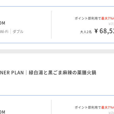
¥ 98,3
大人2名
ポイント即利用で
最大7％
OM
ポイント即利用で
最大7％
¥7
¥8
¥ 68,5
i-Fi
ダブル
i-Fi
ダブル
大人2名
¥ 76,0
大人2名
ポイント即利用で
最大7％
¥11
i-Fi
トリプル
¥ 103,4
INNER PLAN｜緑白湯と黒ごま麻辣の薬膳火鍋
大人2名
ポイント即利用で
最大7％
¥11
i-Fi
ダブル
¥ 107,6
ポイント即利用で
最大7％
大人2名
OM
¥7