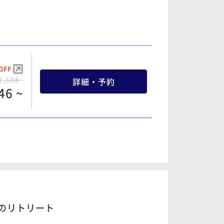
OFF
7,684~
詳細・予約
46 ~
OFF
7,684~
詳細・予約
46 ~
冬のリトリート
OFF
8,880~