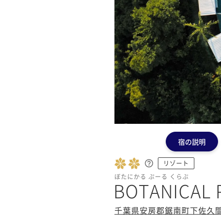
宿の説明
リゾート
ぼたにかる ぷーる くらぶ
BOTANICAL 
千葉県安房郡鋸南町下佐久間1