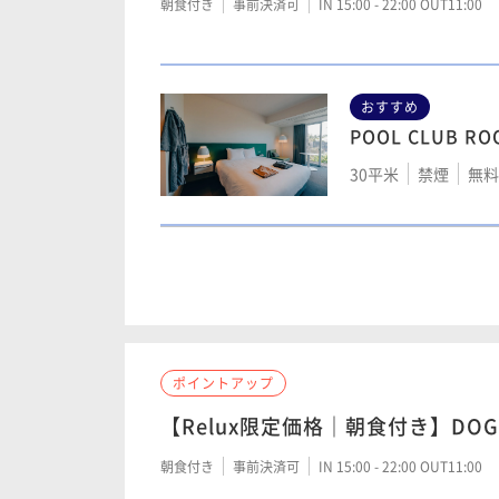
朝食付き
事前決済可
IN 15:00 - 22:00 OUT11:00
30平米
禁煙
無料W
おすすめ
POOL CLUB RO
POOL TERRACE
30平米
禁煙
無料W
30平米
禁煙
無料W
POOL CLUB R
POOL VILLA
30平米
禁煙
無料W
53平米
禁煙
無料W
ポイントアップ
【Relux限定価格｜朝食付き】DOG 
POOL JUNIOR 
POOL SUITE
朝食付き
事前決済可
IN 15:00 - 22:00 OUT11:00
30平米
禁煙
無料W
47平米
禁煙
無料W