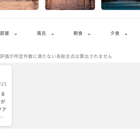
-
-
-
-
部屋
風呂
朝食
夕食
評価が所定件数に満たない為総合点は算出されません
/25
する
想が
クア
人
く無
ても