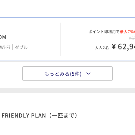
i-Fi
ツイン
¥ 54,7
大人2名
ポイント即利用で
最大7％
OM
ポイント即利用で
最大7％
¥6
¥7
¥ 62,9
i-Fi
ダブル
i-Fi
ダブル
大人2名
¥ 66,7
大人2名
もっとみる(5件)
ポイント即利用で
最大7％
OOM（TWIN）
ポイント即利用で
最大7％
¥6
¥10
i-Fi
ツイン
¥ 62,9
i-Fi
トリプル
大人2名
¥ 94,1
大人2名
FRIENDLY PLAN（一匹まで）
ポイント即利用で
最大7％
TERRACE
ポイント即利用で
最大7％
¥6
¥10
i-Fi
ツイン
¥ 64,0
i-Fi
ダブル
大人2名