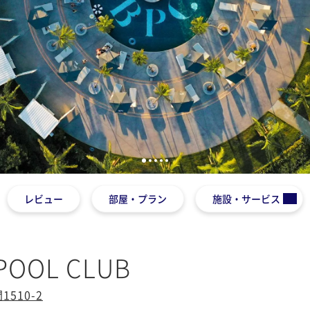
1
2
3
4
5
レビュー
部屋・プラン
施設・サービス
POOL CLUB
510-2