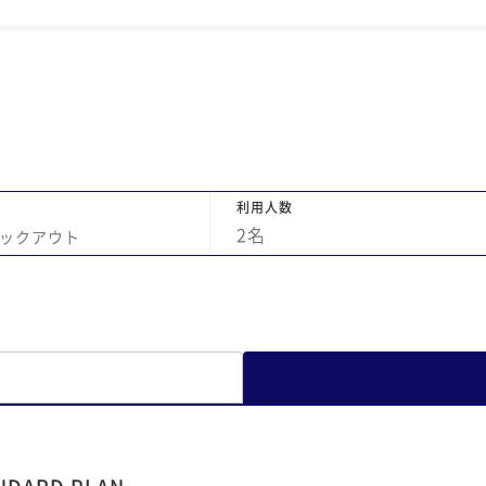
がと
人
）だ
対応
しだ
利用人数
2
名
ックアウト