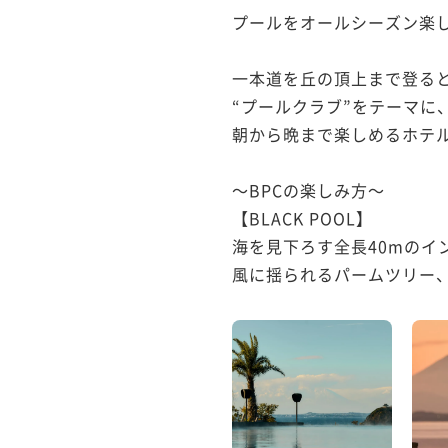
プールをオールシーズン楽しめ
一本道を丘の頂上まで登ると現れる
“プールクラブ”をテーマに
朝から晩まで楽しめるホテル
～BPCの楽しみ方～

【BLACK POOL】

海を見下ろす全長40mのイ
風に揺られるパームツリー、一