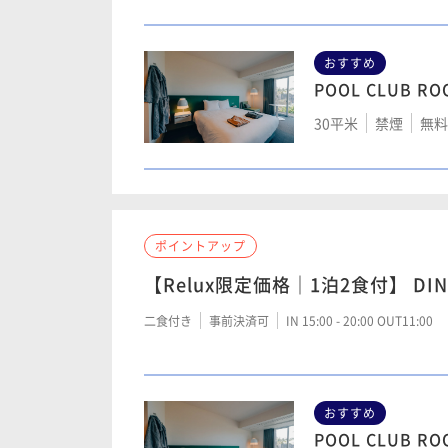
おすすめ
POOL CLUB RO
POOL TERRACE
30平米
禁煙
無料W
30平米
禁煙
無料W
POOL VILLA
ポイントアップ
53平米
禁煙
無料W
【Relux限定価格｜1泊2食付】 D
二食付き
事前決済可
IN 15:00 - 20:00 OUT11:00
POOL SUITE
47平米
禁煙
無料W
おすすめ
POOL CLUB RO