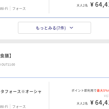
ポイント即利用で
最大5％
ス※眺望無し
¥ 64,4
大人2名
¥4
i-Fi
フォース
i-Fi
フォース
¥ 43,8
大人2名
トシャワー）《セントラ
もっとみる(7件)
ポイント即利用で
最大5％
スタツイン《イースト》
ンビュー
¥4
ポイント即利用で
最大5％
¥ 41,4
ュー
¥4
i-Fi
ダブル
大人2名
¥ 45,9
Fiなし
ツイン
大人2名
食膳】
《イースト》※オーシャ
ポイント即利用で
最大5％
00 OUT11:00
イツイン《イースト》※
¥5
ポイント即利用で
最大5％
¥ 49,7
ー
¥5
i-Fi
ツイン
大人2名
¥ 52,2
i-Fi
ツイン
大人2名
スタフォース※オーシャ
ポイント即利用で
最大5％
¥6
ポイント即利用で
最大5％
ス※眺望無し
¥ 64,4
イトリプル《イースト》
大人2名
¥5
ポイント即利用で
最大5％
i-Fi
フォース
i-Fi
フォース