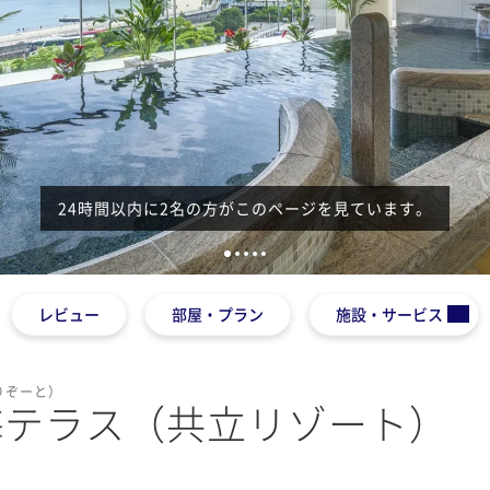
24時間以内に2名の方がこのページを見ています。
1
2
3
4
5
レビュー
部屋・プラン
施設・サービス
りぞーと）
海テラス（共立リゾート）