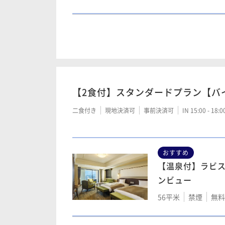
※オーシャンビ
50平米
禁煙
無料W
ダブル（ユニッ
【温泉付】ラビ
ル》※オーシャ
【温泉付】スカ
※オーシャンビ
25平米
禁煙
無料W
※オーシャンビ
31平米
禁煙
Wi-
73平米
禁煙
無料W
【2食付】スタンダードプラン【バ
【真湯】ツイン
二食付き
現地決済可
事前決済可
IN 15:00 - 18:
【温泉付】スカ
ンビュー
オーシャンビュ
31平米
禁煙
無料W
35平米
禁煙
無料W
おすすめ
【温泉付】ラビ
ンビュー
【真湯】フォー
【温泉付】スカ
56平米
禁煙
無料W
51平米
禁煙
無料W
※オーシャンビ
50平米
禁煙
無料W