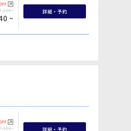
OFF
7,200~
詳細・予約
40 ~
OFF
3,000~
詳細・予約
50 ~
OFF
1,800~
詳細・予約
10 ~
OFF
7,800~
詳細・予約