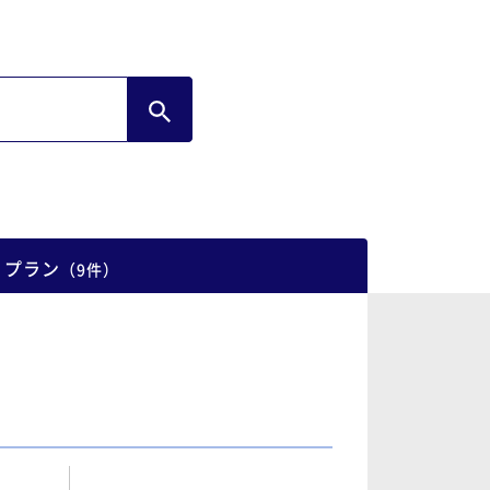
プラン
（
9
件
）