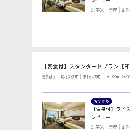
ンビュー
【真湯】フォー
56平米
禁煙
無料W
51平米
禁煙
無料W
ダブル（ユニッ
【温泉付】ラビ
ル》※オーシャ
※オーシャンビ
25平米
禁煙
無料W
31平米
禁煙
Wi-
【朝食付】スタンダードプラン【和
【真湯】ツイン
朝食付き
現地決済可
事前決済可
IN 15:00 - 24:
【温泉付】スカ
ンビュー
オーシャンビュ
31平米
禁煙
無料W
35平米
禁煙
無料W
おすすめ
【温泉付】ラビ
ンビュー
【真湯】フォー
【温泉付】スカ
56平米
禁煙
無料W
51平米
禁煙
無料W