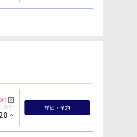
60 ~
8,200~
詳細・予約
90 ~
OFF
3,600~
詳細・予約
OFF
20 ~
9,000~
詳細・予約
OFF
50 ~
7,000~
詳細・予約
50 ~
OFF
2,400~
詳細・予約
OFF
80 ~
5,600~
詳細・予約
20 ~
OFF
9,600~
詳細・予約
OFF
20 ~
6,800~
詳細・予約
OFF
60 ~
8,800~
詳細・予約
60 ~