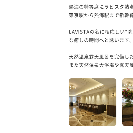
熱海の特等席にラビスタ熱海
東京駅から熱海駅まで新幹線
LAVISTAの名に相応し
な癒しの時間へと誘います。
天然温泉露天風呂を完備した
また天然温泉大浴場や露天風