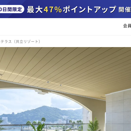
会
海テラス（共立リゾート）