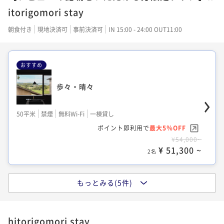
50平米
禁煙
無料Wi-Fi
一棟貸し
itorigomori stay
ポイント即利用で
最大5％OFF
¥44,000~
朝食付き
現地決済可
事前決済可
IN 15:00 - 24:00 OUT11:00
¥ 41,800 ~
2名
おすすめ
歩々・晴々
仄々・晴々
50平米
禁煙
無料Wi-Fi
一棟貸し
50平米
禁煙
無料Wi-Fi
一棟貸し
ポイント即利用で
最大5％OFF
ポイント即利用で
最大5％OFF
¥54,000~
¥44,000~
¥ 51,300 ~
¥ 41,800 ~
2名
2名
もっとみる(5件)
仄々・晴々
仄々・種々
hitorigomori stay