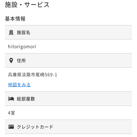
ポイント即利用で
最大5％OFF
施設・サービス
50平米
禁煙
無料Wi-Fi
一棟貸し
50平米
禁煙
無料Wi-Fi
一棟貸し
¥54,000~
ポイント即利用で
最大5％OFF
ポイント即利用で
最大5％OFF
¥ 51,300 ~
2名
基本情報
¥54,000~
¥44,000~
¥ 51,300 ~
¥ 41,800 ~
2名
2名
施設名
歩々・種々
hitorigomori
仄々・種々
住所
50平米
禁煙
無料Wi-Fi
一棟貸し
ポイント即利用で
最大5％OFF
50平米
禁煙
無料Wi-Fi
一棟貸し
兵庫県淡路市尾崎569-1
¥54,000~
ポイント即利用で
最大5％OFF
¥ 51,300 ~
地図をみる
2名
¥54,000~
¥ 51,300 ~
2名
総部屋数
4室
仄々・種々
歩々・種々
クレジットカード
50平米
禁煙
無料Wi-Fi
一棟貸し