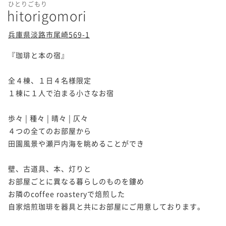
ひとりごもり
hitorigomori
兵庫県淡路市尾崎569-1
『珈琲と本の宿』

全４棟、１日４名様限定

１棟に１人で泊まる小さなお宿

歩々 | 種々 | 晴々 | 仄々

４つの全てのお部屋から

田園風景や瀬戸内海を眺めることができ

壁、古道具、本、灯りと

お部屋ごとに異なる暮らしのものを鏤め

お隣のcoffee roasteryで焙煎した

自家焙煎珈琲を器具と共にお部屋にご用意しております。
