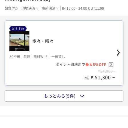
50平米
禁煙
無料Wi-Fi
一棟貸し
50平米
禁煙
無料Wi-Fi
一棟貸し
朝食付き
現地決済可
事前決済可
IN 15:00 - 24:00 OUT11:00
ポイント即利用で
最大5％OFF
ポイント即利用で
最大5％OFF
¥54,000~
¥44,000~
¥ 51,300 ~
¥ 41,800 ~
2名
2名
おすすめ
歩々・晴々
種々・晴々
歩々・仄々
50平米
禁煙
無料Wi-Fi
一棟貸し
ポイント即利用で
最大5％OFF
50平米
禁煙
無料Wi-Fi
一棟貸し
50平米
禁煙
無料Wi-Fi
一棟貸し
¥54,000~
ポイント即利用で
最大5％OFF
ポイント即利用で
最大5％OFF
¥ 51,300 ~
2名
¥54,000~
¥44,000~
¥ 51,300 ~
¥ 41,800 ~
2名
2名
もっとみる(5件)
歩々・仄々
歩々・仄々
歩々・種々
50平米
禁煙
無料Wi-Fi
一棟貸し