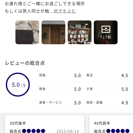
お連れ様とご一緒にお過ごしできる場所

もしくは旅人同士が触...
続きをよむ
+17枚
レビューの総合点
5.0
4.5
部屋
風呂
5.0
5
/
5.0
5.0
朝食
夕食
5.0
4.9
接客・サービス
施設・設備
30代後半
40代前半
総合点
2025/08/14
総合点