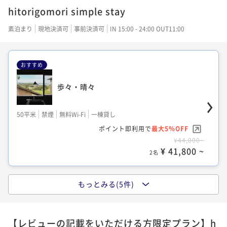
hitorigomori simple stay
素泊まり
現地決済可
事前決済可
IN 15:00 - 24:00 OUT11:00
おすすめ
歩々・晴々
50平米
禁煙
無料Wi-Fi
一棟貸し
ポイント即利用で
最大5％OFF
¥44,000~
¥ 41,800 ~
2名
もっとみる(5件)
種々・晴々
【レビューの記載をいただける方限定プラン】h