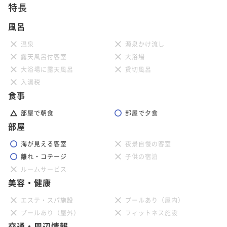
特長
風呂
温泉
源泉かけ流し
露天風呂付客室
大浴場
大浴場に露天風呂
貸切風呂
入湯税
食事
部屋で朝食
部屋で夕食
部屋
海が見える客室
夜景自慢の客室
離れ・コテージ
子供の宿泊
ルームサービス
美容・健康
エステ・スパ施設
プールあり（屋内）
プールあり（屋外）
フィットネス施設
交通・周辺情報