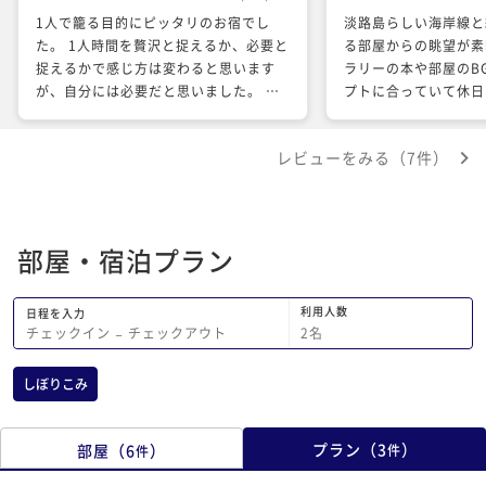
1人で籠る目的にピッタリのお宿でし
淡路島らしい海岸線と
た。 1人時間を贅沢と捉えるか、必要と
る部屋からの眺望が素
捉えるかで感じ方は変わると思います
ラリーの本や部屋のB
が、自分には必要だと思いました。 チ
プトに合っていて休日
ェックインから次の日の朝食まで、誰に
感じる事が出来ました
も関わらずに過ごしたので、朝食での他
こだわり一つ一つ丁寧
レビューをみる（7件）
の宿泊の方との会話、スタッフさんとの
のが伝わってきました
会話が沁みました。朝食もとても美味し
る食器やリネンも良い
かったです。 是非、また籠りに行きた
をより良くしていまし
いと思います。 ありがとうございまし
方は応対が柔らかく丁
部屋・宿泊プラン
た。
地よく過ごせるように
ます。一部屋一人用の
一人で訪れてもグルー
利用人数
日程を入力
と思います。 宿は海
2
名
チェックイン
−
チェックアウト
し上がった山の方とい
会えないモグラなどの
しぼりこみ
りして良い思い出にな
プラン
（
3
）
部屋
（
6
）
件
件