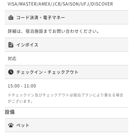
ポイント即利用で
最大5％OFF
VISA/MASTER/AMEX/JCB/SAISON/UFJ/DISCOVER
50平米
禁煙
無料Wi-Fi
一棟貸し
¥54,000~
ポイント即利用で
最大5％OFF
¥ 51,300 ~
コード決済・電子マネー
2名
¥54,000~
¥ 51,300 ~
2名
詳細は、宿泊施設までお問い合わせください。
インボイス
仄々・晴々
対応
50平米
禁煙
無料Wi-Fi
一棟貸し
ポイント即利用で
最大5％OFF
チェックイン・チェックアウト
¥54,000~
¥ 51,300 ~
2名
15:00
- 11:00
※チェックイン及びチェックアウトは宿泊プランにより異なる場合
がございます。
設備
種々・晴々
ペット
50平米
禁煙
無料Wi-Fi
一棟貸し