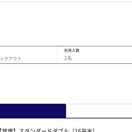
利用人数
2
名
ックアウト
【禁煙】スタンダードダブル（16平米）