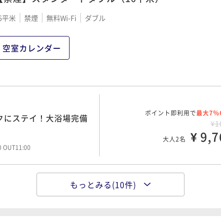
6平米
禁煙
無料Wi-Fi
ダブル
空室カレンダー
ポイント即利用で
最大7％
トクにステイ！大浴場完備
¥1
¥ 9,7
大人2名
00 OUT11:00
もっとみる(10件)
ポイント即利用で
最大7％
トクにステイ！大浴場完備
¥1
¥ 11,1
大人2名