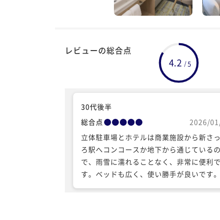
レビューの総合点
4.2
5
/
30代後半
総合点
2026/01
立体駐車場とホテルは商業施設から新さ
ろ駅へコンコースか地下から通じている
で、雨雪に濡れることなく、非常に便利
す。ベッドも広く、使い勝手が良いです
車の音も入ってこず、静かでした。駐車
出し入れ自由の定額制ではないので、連
れる方など、注意してください。