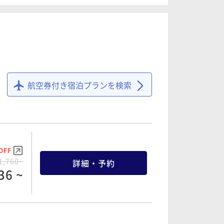
詳細・予約
50 ~
08 ~
OFF
OFF
6,400~
詳細・予約
2,920~
詳細・予約
52 ~
航空券付き宿泊プランを検索
15 ~
OFF
OFF
OFF
7,424~
詳細・予約
4,490~
詳細・予約
1,760~
詳細・予約
04 ~
75 ~
36 ~
OFF