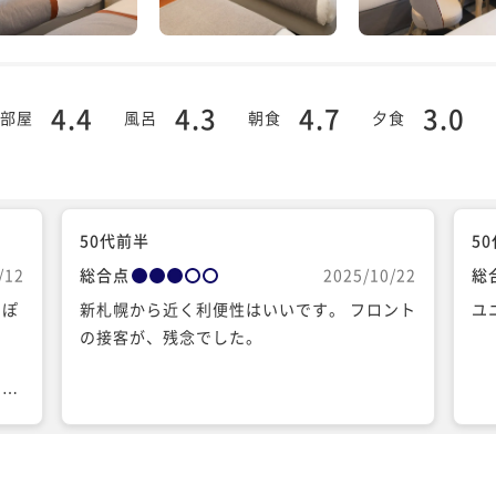
4.4
4.3
4.7
3.0
部屋
風呂
朝食
夕食
50代前半
5
/12
総合点
2025/10/22
総
っぽ
新札幌から近く利便性はいいです。 フロント
ユ
の
の接客が、残念でした。
で
。電
場は
泊さ