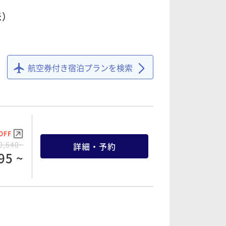
米）
OFF
2,750~
詳細・予約
航空券付き宿泊プランを検索
57 ~
OFF
OFF
4,350~
詳細・予約
0,640~
詳細・予約
45 ~
95 ~
OFF
OFF
5,000~
詳細・予約
2,160~