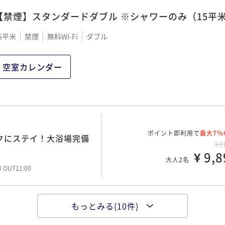
00 OUT11:00
【禁煙】スタンダードダブル ※シャワーのみ（15平
5平米
禁煙
無料Wi-Fi
ダブル
ポイント即利用で
最大7％
トクにステイ！大浴場完備
¥1
空室カレンダー
¥ 11,8
大人2名
00 OUT11:00
ポイント即利用で
最大7％
トクにステイ！大浴場完備
ポイント即利用で
最大7％
トクにステイ！大浴場完備
¥1
¥1
¥ 13,3
¥ 9,8
大人2名
大人2名
00 OUT11:00
00 OUT11:00
もっとみる(10件)
ポイント即利用で
最大7％
幌駅＆地下鉄新さっぽろ駅
ポイント即利用で
最大7％
トクにステイ！大浴場完備
¥1
¥1