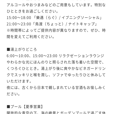
アルコールやおつまみなどのご用意もしています。特別な
ひとときをお過ごしください。

15:00～18:00 「樂遇（らぐ）/ イブニングソーシャル」

21:00～23:00「鳥渡（ちょっと）/ ナイトキャップ」

※時間帯によってご提供内容が異なりますので、ぜひ、時
間を変えてご利用ください。

■湯上がりどころ

6:00～10:00、15:00～23:00 リラクゼーションラウンジ

やわらかな光にほんのりと照らされた落ち着いた空間で、
くつろぐひととき。湯上がり後に爽やかなビネガードリン
クでスッキリと喉を潤し、ソファでゆったりひと休みして
いただけます。

夜には、古くから日本で親しまれている甘酒もお愉しみく
ださい。

■プール【夏季営業】

開放的な青空の下、海の絶景とガーデンプールで過ごす休