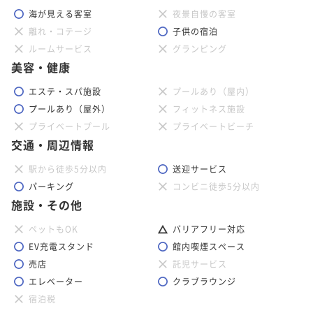
海が見える客室
夜景自慢の客室
離れ・コテージ
子供の宿泊
ルームサービス
グランピング
美容・健康
エステ・スパ施設
プールあり（屋内）
プールあり（屋外）
フィットネス施設
プライベートプール
プライベートビーチ
交通・周辺情報
駅から徒歩5分以内
送迎サービス
パーキング
コンビニ徒歩5分以内
施設・その他
ペットもOK
バリアフリー対応
EV充電スタンド
館内喫煙スペース
売店
託児サービス
エレベーター
クラブラウンジ
宿泊税