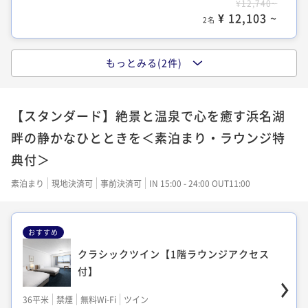
¥12,740~
¥ 12,103 ~
2名
スタンダードツイン（シャワーブース）
エグゼクティブツイン【レイクビューラウ
【1階ラウンジアクセス付】
ンジアクセス付】
もっとみる(2件)
クラシック和洋室【1階ラウンジアクセス
36平米
禁煙
無料Wi-Fi
ツイン
36平米
禁煙
無料Wi-Fi
ツイン
付】
ポイント即利用で
最大5％OFF
ポイント即利用で
最大5％OFF
【スタンダード】絶景と温泉で心を癒す浜名湖
¥12,636~
¥34,000~
36平米
禁煙
無料Wi-Fi
和洋室（ツイン）
¥ 12,004 ~
¥ 32,300 ~
畔の静かなひとときを＜素泊まり・ラウンジ特
2名
2名
ポイント即利用で
最大5％OFF
典付＞
¥11,340~
¥ 10,773 ~
2名
素泊まり
現地決済可
事前決済可
IN 15:00 - 24:00 OUT11:00
エグゼクティブツイン【レイクビューラウ
ンジアクセス付】
おすすめ
エグゼクティブツイン【レイクビューラウ
36平米
禁煙
無料Wi-Fi
ツイン
ンジアクセス付】
クラシックツイン【1階ラウンジアクセス
ポイント即利用で
最大5％OFF
付】
¥14,580~
36平米
禁煙
無料Wi-Fi
ツイン
¥ 13,851 ~
2名
ポイント即利用で
最大5％OFF
36平米
禁煙
無料Wi-Fi
ツイン