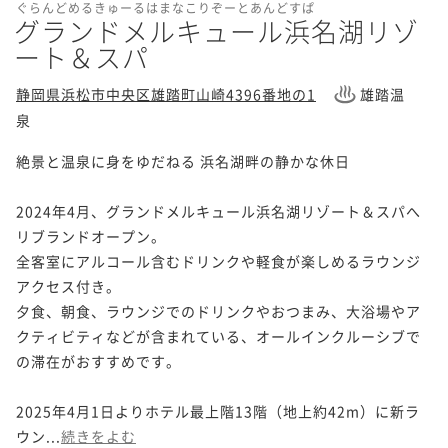
ぐらんどめるきゅーるはまなこりぞーとあんどすぱ
グランドメルキュール浜名湖リゾ
ート＆スパ
静岡県浜松市中央区雄踏町山崎4396番地の1
雄踏温
泉
絶景と温泉に身をゆだねる 浜名湖畔の静かな休日

2024年4月、グランドメルキュール浜名湖リゾート＆スパへ
リブランドオープン。

全客室にアルコール含むドリンクや軽食が楽しめるラウンジ
アクセス付き。

夕食、朝食、ラウンジでのドリンクやおつまみ、大浴場やア
クティビティなどが含まれている、オールインクルーシブで
の滞在がおすすめです。

2025年4月1日よりホテル最上階13階（地上約42m）に新ラ
ウン...
続きをよむ