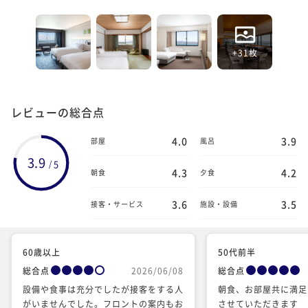
+31枚
レビューの総合点
4.0
3.9
部屋
風呂
3.9
5
/
4.3
4.2
朝食
夕食
3.6
3.5
接客・サービス
施設・設備
60歳以上
50代前半
総合点
2026/06/08
総合点
設備や食事は充分でしたが接客をする人
朝食、お部屋共に満足
がいませんでした。フロントの案内もお
させていただきます