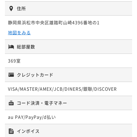
ポイント即利用で
最大5％OFF
住所
¥12,600~
¥ 11,970 ~
2名
静岡県浜松市中央区雄踏町山崎4396番地の1
地図をみる
総部屋数
クラシック和室【1階ラウンジアクセス
付】
369室
36平米
禁煙
無料Wi-Fi
和室
クレジットカード
ポイント即利用で
最大5％OFF
¥13,200~
¥ 12,540 ~
VISA/MASTER/AMEX/JCB/DINERS/銀聯/DISCOVER
2名
コード決済・電子マネー
スタンダードツイン（シャワーブース）
au PAY/PayPay/d払い
【1階ラウンジアクセス付】
インボイス
36平米
禁煙
無料Wi-Fi
ツイン