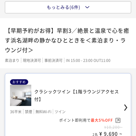
もっとみる(6件)
スタンダードツイン【1階ラウンジアクセ
クラシック和室【1階ラウンジアクセス
ス付】
付】
【早期予約がお得】早割3／絶景と温泉で心を癒
36平米
禁煙
無料Wi-Fi
ツイン
36平米
禁煙
無料Wi-Fi
和室
す浜名湖畔の静かなひとときを＜素泊まり・ラ
ポイント即利用で
最大5％OFF
ポイント即利用で
最大5％OFF
ウンジ付＞
¥10,206~
¥29,200~
¥ 9,695 ~
¥ 27,740 ~
2名
2名
素泊まり
現地決済可
事前決済可
IN 15:00 - 23:00 OUT11:00
おすすめ
クラシック和洋室【1階ラウンジアクセス
クラシックキング【1階ラウンジアクセス
付】
クラシックツイン【1階ラウンジアクセス
付】
付】
36平米
禁煙
無料Wi-Fi
和洋室（ツイン）
36平米
禁煙
無料Wi-Fi
ダブル
ポイント即利用で
最大5％OFF
36平米
禁煙
無料Wi-Fi
ツイン
ポイント即利用で
最大5％OFF
¥10,206~
¥29,800~
ポイント即利用で
最大5％OFF
¥ 9,695 ~
¥ 28,310 ~
2名
2名
¥10,200~
¥ 9,690 ~
2名