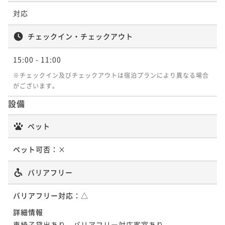
対応
ポイント即利用で
最大5％OFF
¥15,600~
¥ 14,820 ~
チェックイン・チェックアウト
2名
15:00
- 11:00
※チェックイン及びチェックアウトは宿泊プランにより異なる場合
エグゼクティブツイン【レイクビューラウ
がございます。
ンジアクセス付】
設備
36平米
禁煙
無料Wi-Fi
ツイン
ペット
ポイント即利用で
最大5％OFF
¥18,000~
¥ 17,100 ~
ペット可否：
×
2名
バリアフリー
バリアフリー対応：
△
詳細情報
車椅子貸出あり、バリアフリー対応客室あり