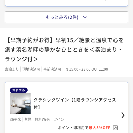
クラシック和室【1階ラウンジアクセス
和モダンファミリールーム【1階ラウンジ
もっとみる(2件)
付】
アクセス付】
クラシック和洋室【1階ラウンジアクセス
付】
36平米
禁煙
無料Wi-Fi
和室
36平米
禁煙
無料Wi-Fi
和洋室（ツイン）
【早期予約がお得】早割15／絶景と温泉で心を
ポイント即利用で
最大5％OFF
36平米
禁煙
無料Wi-Fi
和洋室（ツイン）
ポイント即利用で
最大5％OFF
癒す浜名湖畔の静かなひとときを＜素泊まり・
¥10,692~
¥30,400~
ポイント即利用で
最大5％OFF
¥ 10,157 ~
¥ 28,880 ~
2名
ラウンジ付＞
2名
¥10,710~
¥ 10,174 ~
2名
素泊まり
現地決済可
事前決済可
IN 15:00 - 23:00 OUT11:00
クラシックキング【1階ラウンジアクセス
スタンダードツイン（シャワーブース）
付】
【1階ラウンジアクセス付】
おすすめ
エグゼクティブツイン【レイクビューラウ
ンジアクセス付】
クラシックツイン【1階ラウンジアクセス
36平米
禁煙
無料Wi-Fi
ダブル
36平米
禁煙
無料Wi-Fi
ツイン
付】
ポイント即利用で
最大5％OFF
36平米
禁煙
無料Wi-Fi
ツイン
ポイント即利用で
最大5％OFF
¥11,178~
¥31,600~
ポイント即利用で
最大5％OFF
36平米
禁煙
無料Wi-Fi
ツイン
¥ 10,619 ~
¥ 30,020 ~
2名
2名
¥15,300~
ポイント即利用で
最大5％OFF
¥ 14,535 ~
2名