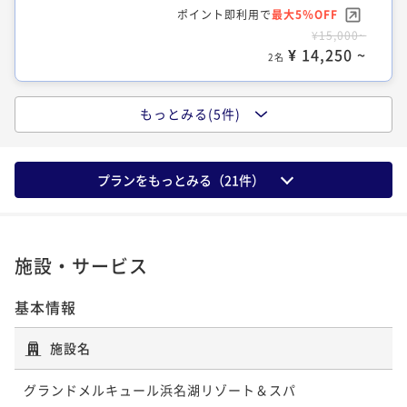
¥16,200~
ポイント即利用で
最大5％OFF
¥ 15,390 ~
2名
¥15,000~
¥ 14,250 ~
2名
もっとみる(5件)
クラシック和洋室【1階ラウンジアクセス
付】
プランをもっとみる（
21
件）
36平米
禁煙
無料Wi-Fi
和洋室（ツイン）
ポイント即利用で
最大5％OFF
¥12,600~
¥ 11,970 ~
施設・サービス
2名
基本情報
スタンダードツイン【1階ラウンジアクセ
施設名
ス付】
グランドメルキュール浜名湖リゾート＆スパ
36平米
禁煙
無料Wi-Fi
ツイン