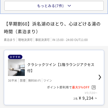
もっとみる(7件)
スタンダードツイン【1階ラウンジアクセ
ス付】
【早期割60】浜名湖のほとり、心ほどける湯の
36平米
禁煙
無料Wi-Fi
ツイン
時間（素泊まり）
ポイント即利用で
最大5％OFF
¥28,600~
素泊まり
現地決済可
事前決済可
IN 15:00 - 24:00 OUT11:00
¥ 27,170 ~
2名
おすすめ
クラシックツイン【1階ラウンジアクセス
クラシック和洋室【1階ラウンジアクセス
付】
付】
36平米
禁煙
無料Wi-Fi
ツイン
36平米
禁煙
無料Wi-Fi
和洋室（ツイン）
ポイント即利用で
最大5％OFF
ポイント即利用で
最大5％OFF
¥9,720~
¥28,600~
¥ 9,234 ~
¥ 27,170 ~
2名
2名