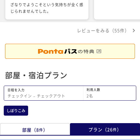
ざなりでようこそという気持ちが全く感
じられませんでした。
レビューをみる（55件）
部屋・宿泊プラン
利用人数
日程を入力
2
名
チェックイン
−
チェックアウト
しぼりこみ
プラン
（
26
）
部屋
（
8
）
件
件