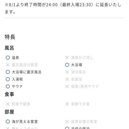
※8/1より終了時間が24:00（最終入場23:30）に延長いたし
ます。
特長
風呂
温泉
源泉かけ流し
露天風呂付客室
大浴場
大浴場に露天風呂
貸切風呂
入湯税
岩盤浴
サウナ
個室/専用サウナ
食事
部屋で朝食
部屋で夕食
部屋
海が見える客室
夜景自慢の客室
離れ・コテージ
子供の宿泊