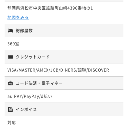
¥ 11,970 ~
2名
静岡県浜松市中央区雄踏町山崎4396番地の1
地図をみる
総部屋数
クラシック和室【1階ラウンジアクセス
付】
369室
36平米
禁煙
無料Wi-Fi
和室
クレジットカード
ポイント即利用で
最大5％OFF
¥13,200~
¥ 12,540 ~
VISA/MASTER/AMEX/JCB/DINERS/銀聯/DISCOVER
2名
コード決済・電子マネー
クラシックツイン【1階ラウンジアクセス
au PAY/PayPay/d払い
付】
インボイス
36平米
禁煙
無料Wi-Fi
ツイン
対応
ポイント即利用で
最大5％OFF