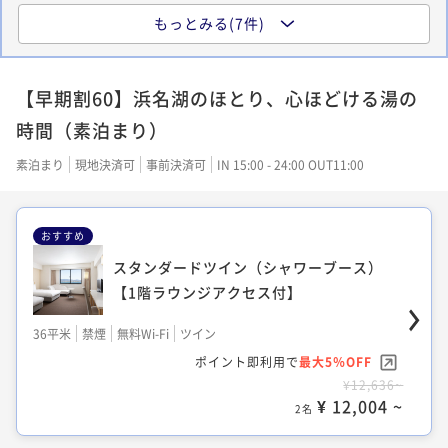
もっとみる(7件)
クラシックツイン【1階ラウンジアクセス
付】
【早期割60】浜名湖のほとり、心ほどける湯の
36平米
禁煙
無料Wi-Fi
ツイン
時間（素泊まり）
ポイント即利用で
最大5％OFF
¥28,000~
素泊まり
現地決済可
事前決済可
IN 15:00 - 24:00 OUT11:00
¥ 26,600 ~
2名
おすすめ
スタンダードツイン（シャワーブース）
クラシック和洋室【1階ラウンジアクセス
【1階ラウンジアクセス付】
付】
36平米
禁煙
無料Wi-Fi
ツイン
36平米
禁煙
無料Wi-Fi
和洋室（ツイン）
ポイント即利用で
最大5％OFF
ポイント即利用で
最大5％OFF
¥12,636~
¥28,600~
¥ 12,004 ~
¥ 27,170 ~
2名
2名