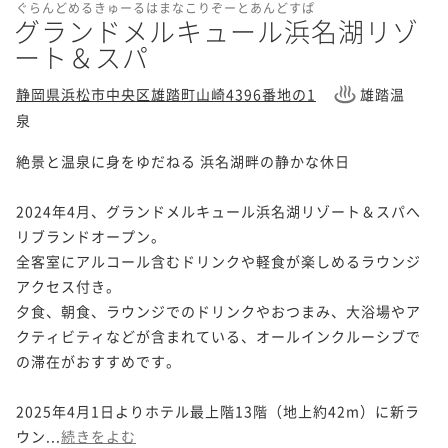
ぐらんどめるきゅーるはまなこりぞーとあんどすぱ
グランドメルキュール浜名湖リゾ
ート＆スパ
静岡県浜松市中央区雄踏町山崎4396番地の1
雄踏温
泉
絶景と温泉に身をゆだねる 浜名湖畔の静かな休日

2024年4月、グランドメルキュール浜名湖リゾート＆スパへ
リブランドオープン。

全客室にアルコール含むドリンクや軽食が楽しめるラウンジ
アクセス付き。

夕食、朝食、ラウンジでのドリンクやおつまみ、大浴場やア
クティビティなどが含まれている、オールインクルーシブで
の滞在がおすすめです。

2025年4月1日よりホテル最上階13階（地上約42m）に新ラ
ウン...
続きをよむ