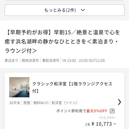
もっとみる(2件)
クラシック和洋室【1階ラウンジアクセス
クラシックキング【1階ラウンジアクセス
クラシック和洋室【1階ラウンジアクセス
付】
付】
付】
【早期予約がお得】早割15／絶景と温泉で心を
36平米
禁煙
無料Wi-Fi
和洋室（ツイン）
36平米
禁煙
無料Wi-Fi
ダブル
36平米
禁煙
無料Wi-Fi
和洋室（ツイン）
癒す浜名湖畔の静かなひとときを＜素泊まり・
ポイント即利用で
最大5％OFF
ポイント即利用で
最大5％OFF
ポイント即利用で
最大5％OFF
¥10,206~
ラウンジ付＞
¥29,800~
¥10,710~
¥ 9,695 ~
¥ 28,310 ~
2名
¥ 10,174 ~
2名
2名
素泊まり
現地決済可
事前決済可
IN 15:00 - 23:00 OUT11:00
クラシック和室【1階ラウンジアクセス
和モダンファミリールーム【1階ラウンジ
エグゼクティブツイン【レイクビューラウ
クラシック和洋室【1階ラウンジアクセス
付】
アクセス付】
ンジアクセス付】
付】
36平米
禁煙
無料Wi-Fi
和室
36平米
禁煙
無料Wi-Fi
和洋室（ツイン）
36平米
禁煙
無料Wi-Fi
ツイン
36平米
禁煙
無料Wi-Fi
和洋室（ツイン）
ポイント即利用で
最大5％OFF
ポイント即利用で
最大5％OFF
ポイント即利用で
最大5％OFF
ポイント即利用で
最大5％OFF
¥10,692~
¥30,400~
¥15,300~
¥11,340~
¥ 10,157 ~
¥ 28,880 ~
2名
¥ 14,535 ~
2名
2名
¥ 10,773 ~
2名