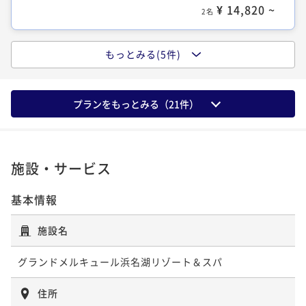
¥ 14,820 ~
2名
もっとみる(5件)
クラシック和洋室【1階ラウンジアクセス
付】
プランをもっとみる（
21
件）
36平米
禁煙
無料Wi-Fi
和洋室（ツイン）
ポイント即利用で
最大5％OFF
¥12,600~
¥ 11,970 ~
施設・サービス
2名
基本情報
スタンダードツイン【1階ラウンジアクセ
施設名
ス付】
グランドメルキュール浜名湖リゾート＆スパ
36平米
禁煙
無料Wi-Fi
ツイン
ポイント即利用で
最大5％OFF
住所
¥12,600~