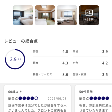
+31枚
レビューの総合点
4.0
3.9
部屋
風呂
3.9
5
/
4.3
4.2
朝食
夕食
3.6
3.5
接客・サービス
施設・設備
60歳以上
50代前半
総合点
2026/06/08
総合点
設備や食事は充分でしたが接客をする人
朝食、お部屋共に満足
がいませんでした。フロントの案内もお
させていただきます