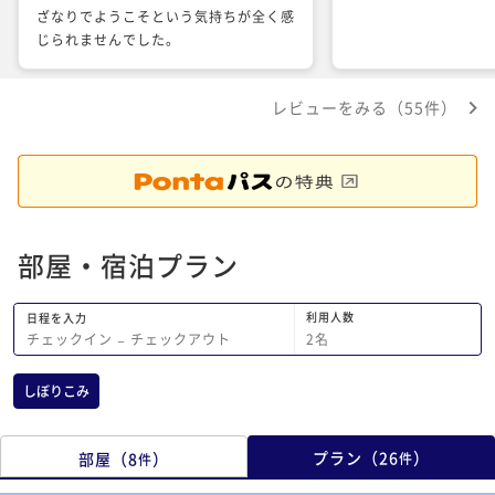
ざなりでようこそという気持ちが全く感
じられませんでした。
レビューをみる（55件）
部屋・宿泊プラン
利用人数
日程を入力
2
名
チェックイン
−
チェックアウト
しぼりこみ
プラン
（
26
）
部屋
（
8
）
件
件