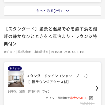
もっとみる(2件)
クラシックキング【1階ラウンジアクセス
エグゼクティブツイン【レイクビューラウ
クラシックツイン【1階ラウンジアクセス
付】
ンジアクセス付】
付】
【スタンダード】絶景と温泉で心を癒す浜名湖
36平米
禁煙
無料Wi-Fi
ダブル
36平米
禁煙
無料Wi-Fi
ツイン
36平米
禁煙
無料Wi-Fi
ツイン
ポイント即利用で
最大5％OFF
畔の静かなひとときを＜素泊まり・ラウンジ特
ポイント即利用で
最大5％OFF
ポイント即利用で
最大5％OFF
¥11,178~
¥34,000~
典付＞
¥12,740~
¥ 10,619 ~
¥ 32,300 ~
2名
2名
¥ 12,103 ~
2名
素泊まり
現地決済可
事前決済可
IN 15:00 - 24:00 OUT11:00
エグゼクティブツイン【レイクビューラウ
おすすめ
エグゼクティブツイン【レイクビューラウ
ンジアクセス付】
ンジアクセス付】
スタンダードツイン（シャワーブース）
36平米
禁煙
【1階ラウンジアクセス付】
無料Wi-Fi
ツイン
36平米
禁煙
無料Wi-Fi
ツイン
ポイント即利用で
最大5％OFF
ポイント即利用で
最大5％OFF
36平米
禁煙
無料Wi-Fi
ツイン
¥14,580~
¥16,200~
¥ 13,851 ~
ポイント即利用で
最大5％OFF
2名
¥ 15,390 ~
2名
¥15,600~