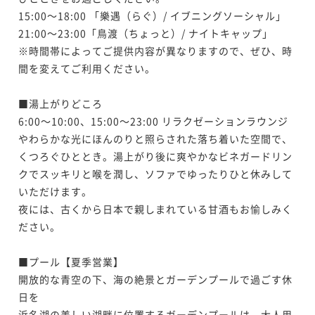
15:00～18:00 「樂遇（らぐ）/ イブニングソーシャル」

21:00～23:00「鳥渡（ちょっと）/ ナイトキャップ」

※時間帯によってご提供内容が異なりますので、ぜひ、時
間を変えてご利用ください。

■湯上がりどころ

6:00～10:00、15:00～23:00 リラクゼーションラウンジ

やわらかな光にほんのりと照らされた落ち着いた空間で、
くつろぐひととき。湯上がり後に爽やかなビネガードリン
クでスッキリと喉を潤し、ソファでゆったりひと休みして
いただけます。

夜には、古くから日本で親しまれている甘酒もお愉しみく
ださい。

■プール【夏季営業】

開放的な青空の下、海の絶景とガーデンプールで過ごす休
日を

浜名湖の美しい湖畔に位置するガーデンプールは、大人用