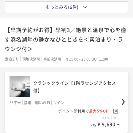
もっとみる(6件)
クラシックツイン【1階ラウンジアクセス
スタンダードツイン【1階ラウンジアクセ
付】
ス付】
【早期予約がお得】早割3／絶景と温泉で心を癒
36平米
禁煙
無料Wi-Fi
ツイン
36平米
禁煙
無料Wi-Fi
ツイン
す浜名湖畔の静かなひとときを＜素泊まり・ラ
ポイント即利用で
最大5％OFF
ポイント即利用で
最大5％OFF
ウンジ付＞
¥9,720~
¥28,600~
¥ 9,234 ~
¥ 27,170 ~
2名
2名
素泊まり
現地決済可
事前決済可
IN 15:00 - 23:00 OUT11:00
スタンダードツイン【1階ラウンジアクセ
クラシック和室【1階ラウンジアクセス
クラシックツイン【1階ラウンジアクセス
ス付】
付】
付】
36平米
禁煙
無料Wi-Fi
ツイン
36平米
禁煙
無料Wi-Fi
和室
36平米
禁煙
無料Wi-Fi
ツイン
ポイント即利用で
最大5％OFF
ポイント即利用で
最大5％OFF
ポイント即利用で
最大5％OFF
¥10,206~
¥29,200~
¥10,200~
¥ 9,695 ~
¥ 27,740 ~
2名
¥ 9,690 ~
2名
2名