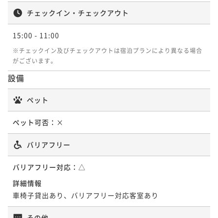
¥15,000~
¥ 14,250 ~
チェックイン・チェックアウト
2名
15:00
- 11:00
※チェックイン及びチェックアウトは宿泊プランにより異なる場合
エグゼクティブツイン【レイクビューラウ
がございます。
ンジアクセス付】
設備
36平米
禁煙
無料Wi-Fi
ツイン
ペット
ポイント即利用で
最大5％OFF
¥18,000~
¥ 17,100 ~
ペット可否：
×
2名
バリアフリー
バリアフリー対応：
△
詳細情報
車椅子貸出あり、バリアフリー対応客室あり
その他