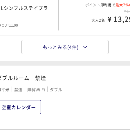
ポイント即利用で
最大7％
予約でお得♪早割プラン/
ポイント即利用で
最大7％
ELシンプルステイプラ
¥1
¥1
¥ 14,6
¥ 13,2
大人2名
大人2名
00 OUT11:00
00 OUT11:00
もっとみる(4件)
ポイント即利用で
最大7％
ポイント即利用で
最大7％
Oステイ / 素泊まり
¥2
子旅おすすめ甘い香りに包まれ
¥1
¥ 26,6
大人2名
¥ 15,5
00 OUT11:00
大人2名
00 OUT11:00
ダブルルーム 禁煙
4平米
禁煙
無料Wi-Fi
ダブル
ポイント即利用で
最大7％
り■ のんびりステイプラ
¥1
空室カレンダー
¥ 16,0
大人2名
00 OUT12:00