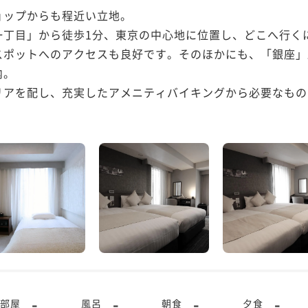
ップからも程近い立地。

一丁目」から徒歩1分、東京の中心地に位置し、どこへ行く
スポットへのアクセスも良好です。そのほかにも、「銀座」
。

リアを配し、充実したアメニティバイキングから必要なもの
-
-
-
-
部屋
風呂
朝食
夕食