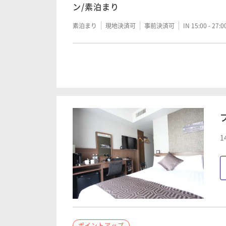
ン/素泊まり
素泊まり
現地決済可
事前決済可
IN 15:00 - 27:
ポイントアップ
【 KOKO＆JILL STUART 】 女
てリラックス / 素泊まり
素泊まり
現地決済可
事前決済可
IN 15:00 - 26:
1
ポイントアップ
チェックアウトは１２時まで ■素泊ま
ン
素泊まり
現地決済可
事前決済可
IN 15:00 - 24:
ポイントアップ
ポイントアップ