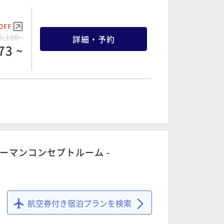
OFF
OFF
8,630~
詳細・予約
6,100~
詳細・予約
25 ~
73 ~
OFF
OFF
3,840~
詳細・予約
8,500~
詳細・予約
71 ~
05 ~
 ヤーマンコンセプトルーム -
OFF
9,100~
詳細・予約
航空券付き宿泊プランを検索
63 ~