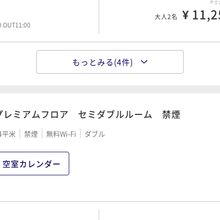
¥1
¥ 11,2
大人2名
00 OUT11:00
もっとみる(4件)
ポイント即利用で
最大7％
子旅おすすめ甘い香りに包まれ
¥1
¥ 13,4
大人2名
00 OUT11:00
プレミアムフロア セミダブルルーム 禁煙
4平米
禁煙
無料Wi-Fi
ダブル
ポイント即利用で
最大7％
り■ のんびりステイプラ
¥1
空室カレンダー
¥ 14,0
大人2名
00 OUT12:00