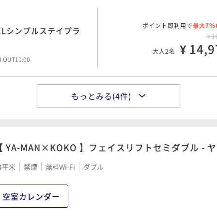
ポイント即利用で
最大7％
予約でお得♪早割プラン/
ポイント即利用で
最大7％
ELシンプルステイプラ
¥1
¥1
¥ 17,3
¥ 14,9
大人2名
大人2名
00 OUT11:00
00 OUT11:00
もっとみる(4件)
ポイント即利用で
最大7％
ポイント即利用で
最大7％
Oステイ / 素泊まり
¥3
子旅おすすめ甘い香りに包まれ
¥1
¥ 31,4
大人2名
¥ 17,2
00 OUT11:00
大人2名
00 OUT11:00
【 YA-MAN×KOKO 】フェイスリフトセミダブル -
4平米
禁煙
無料Wi-Fi
ダブル
ポイント即利用で
最大7％
り■ のんびりステイプラ
¥1
空室カレンダー
¥ 17,7
大人2名
00 OUT12:00