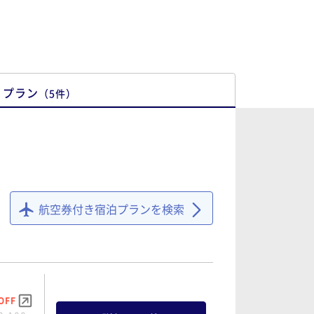
プラン
（
5
件
）
航空券付き宿泊プランを検索
OFF