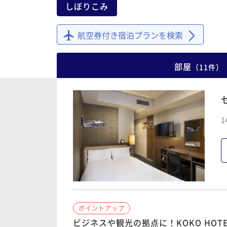
しぼりこみ
航空券付き宿泊プランを検索
部屋
（
11
件
）
1
ポイントアップ
ビジネスや観光の拠点に！KOKO HOT