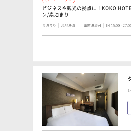
早期割引30 ■ 素泊り ■ 30日前のご
ビジネスや観光の拠点に！KOKO HOT
素泊まり
ン/素泊まり
素泊まり
現地決済可
事前決済可
IN 15:00 - 26:
素泊まり
現地決済可
事前決済可
IN 15:00 - 27:
ポイントアップ
ポイントアップ
【 2泊以上 】 銀座を拠点にお得にKOK
【 KOKO＆JILL STUART 】 女
てリラックス / 素泊まり
素泊まり
現地決済可
事前決済可
IN 15:00 - 26:
素泊まり
現地決済可
事前決済可
IN 15:00 - 26:
1
ポイントアップ
チェックアウトは１２時まで ■素泊ま
ン
素泊まり
現地決済可
事前決済可
IN 15:00 - 24: