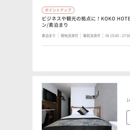
ポイントアップ
ポイントアップ
早期割引30 ■ 素泊り ■ 30日前のご
ビジネスや観光の拠点に！KOKO HOT
素泊まり
ン/素泊まり
素泊まり
現地決済可
事前決済可
IN 15:00 - 26:
素泊まり
現地決済可
事前決済可
IN 15:00 - 27:
ポイントアップ
ポイントアップ
【 2泊以上 】 銀座を拠点にお得にKOK
【 KOKO＆JILL STUART 】 女
てリラックス / 素泊まり
素泊まり
現地決済可
事前決済可
IN 15:00 - 26:
素泊まり
現地決済可
事前決済可
IN 15:00 - 26:
1
ポイントアップ
チェックアウトは１２時まで ■素泊ま
ン
素泊まり
現地決済可
事前決済可
IN 15:00 - 24: