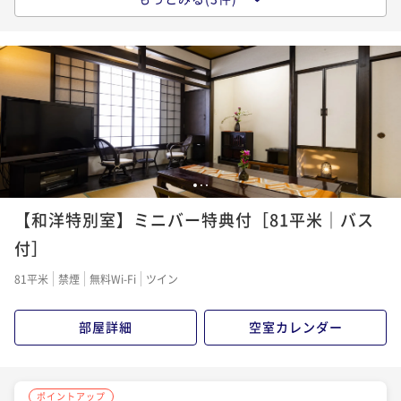
【1泊朝食】「五島うどん」「五島の鮮魚の漬け」な
ど、島の食材を活かした＜ビュッフェ形式＞の朝ご
飯。
朝食付き
現地決済可
事前決済可
IN 16:00 - 21:00 OUT11:00
ポイント即利用で
最大7％OFF
¥46,600~
¥ 43,338 ~
2名
1
2
3
ポイントアップ
【和洋特別室】ミニバー特典付［81平米｜バス
【スタンダ―ド-ばらもん会席-】＜五島豚ステーキ・地
魚しゃぶ＞付「会席×ワイン」「天然温泉」を堪能
付］
二食付き
現地決済可
事前決済可
IN 16:00 - 19:30 OUT11:00
81平米
禁煙
無料Wi-Fi
ツイン
ポイント即利用で
最大7％OFF
¥62,000~
部屋詳細
空室カレンダー
¥ 57,660 ~
2名
ポイントアップ
ポイントアップ