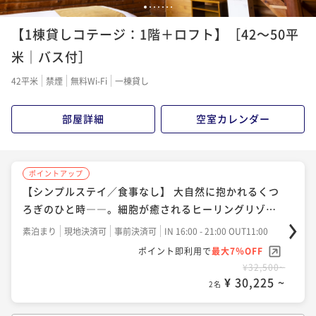
1
2
3
4
5
6
7
ポイントアップ
【1棟貸しコテージ：1階＋ロフト】［42～50平
【グレードUP-かがりび会席-】＜和牛すき焼き・五島
の地魚盛り＞付。山海の幸で～贅を味わう～
米｜バス付］
二食付き
現地決済可
事前決済可
IN 16:00 - 19:30 OUT11:00
42平米
禁煙
無料Wi-Fi
一棟貸し
ポイント即利用で
最大7％OFF
¥54,900~
部屋詳細
空室カレンダー
¥ 51,057 ~
2名
ポイントアップ
ポイントアップ
【スタンダ―ド-ばらもん会席-】＜五島豚ステーキ・地
【シンプルステイ／食事なし】 大自然に抱かれるくつ
魚しゃぶ＞付「会席×ワイン」「天然温泉」を堪能
ろぎのひと時――。細胞が癒されるヒーリングリゾー
ト
二食付き
現地決済可
事前決済可
IN 16:00 - 19:30 OUT11:00
素泊まり
現地決済可
事前決済可
IN 16:00 - 21:00 OUT11:00
ポイント即利用で
最大7％OFF
ポイント即利用で
最大7％OFF
¥62,600~
¥32,500~
¥ 58,218 ~
¥ 30,225 ~
2名
2名