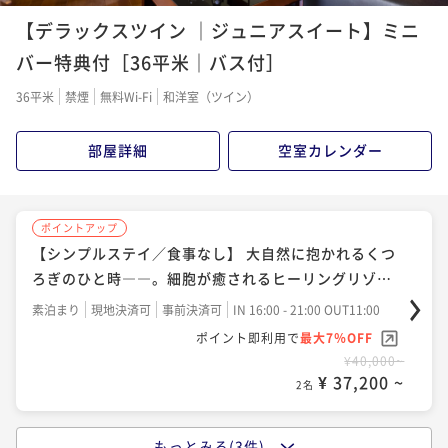
ポイントアップ
【デラックスツイン ｜ジュニアスイート】ミニ
【スタンダ―ド-ばらもん会席-】＜五島豚ステーキ・地
魚しゃぶ＞付「会席×ワイン」「天然温泉」を堪能
バー特典付［36平米｜バス付］
二食付き
現地決済可
事前決済可
IN 16:00 - 19:30 OUT11:00
36平米
禁煙
無料Wi-Fi
和洋室（ツイン）
ポイント即利用で
最大7％OFF
¥60,500~
部屋詳細
空室カレンダー
¥ 56,265 ~
2名
ポイントアップ
ポイントアップ
【グレードUP-かがりび会席-】＜和牛すき焼き・五島
【シンプルステイ／食事なし】 大自然に抱かれるくつ
の地魚盛り＞付。山海の幸で～贅を味わう～
ろぎのひと時――。細胞が癒されるヒーリングリゾー
ト
二食付き
現地決済可
事前決済可
IN 16:00 - 19:30 OUT11:00
素泊まり
現地決済可
事前決済可
IN 16:00 - 21:00 OUT11:00
ポイント即利用で
最大7％OFF
ポイント即利用で
最大7％OFF
¥64,900~
¥40,000~
¥ 60,357 ~
¥ 37,200 ~
2名
2名
もっとみる(3件)
ポイントアップ