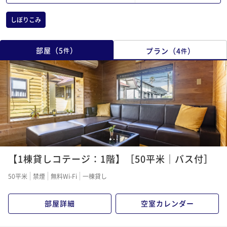
しぼりこみ
部屋
（
5
）
プラン
（
4
）
件
件
1
2
3
【1棟貸しコテージ：1階】［50平米｜バス付］
50平米
禁煙
無料Wi-Fi
一棟貸し
部屋詳細
空室カレンダー