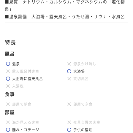
■泉質　ナトリウム・カルシウム・マグネシウムの「塩化物
泉」

■温泉設備　大浴場・露天風呂・うたせ湯・サウナ・水風呂
特長
風呂
温泉
源泉かけ流し
露天風呂付客室
大浴場
大浴場に露天風呂
貸切風呂
入湯税
食事
部屋で朝食
部屋で夕食
部屋
海が見える客室
夜景自慢の客室
離れ・コテージ
子供の宿泊