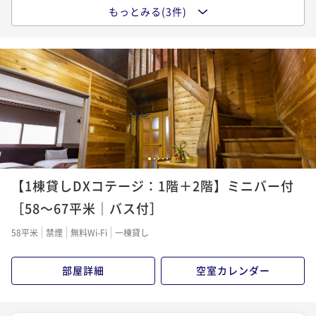
もっとみる(3件)
ポイントアップ
【1泊朝食】「五島うどん」「五島の鮮魚の漬け」な
ど、島の食材を活かした＜ビュッフェ形式＞の朝ご
飯。
朝食付き
現地決済可
事前決済可
IN 16:00 - 21:00 OUT11:00
ポイント即利用で
最大7％OFF
¥39,100~
¥ 36,363 ~
2名
1
2
3
4
5
ポイントアップ
【1棟貸しDXコテージ：1階＋2階】ミニバー付
【スタンダ―ド-ばらもん会席-】＜五島豚ステーキ・地
魚しゃぶ＞付「会席×ワイン」「天然温泉」を堪能
［58～67平米｜バス付］
二食付き
現地決済可
事前決済可
IN 16:00 - 19:30 OUT11:00
58平米
禁煙
無料Wi-Fi
一棟貸し
ポイント即利用で
最大7％OFF
¥54,500~
部屋詳細
空室カレンダー
¥ 50,685 ~
2名