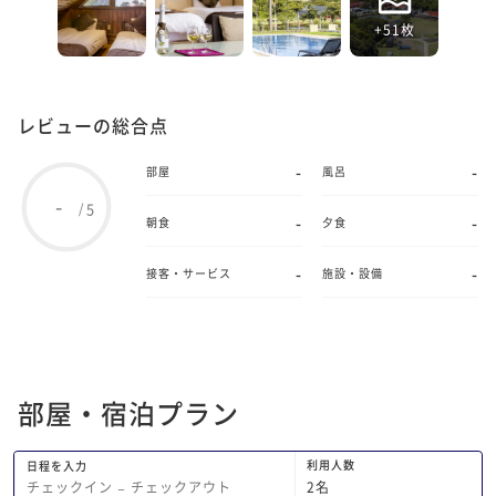
+51枚
レビューの総合点
-
-
部屋
風呂
-
5
/
-
-
朝食
夕食
-
-
接客・サービス
施設・設備
部屋・宿泊プラン
利用人数
日程を入力
2
名
チェックイン
−
チェックアウト