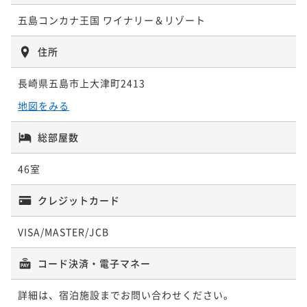
【スタンダ―ド-ばらもん会席-】＜五島豚ステーキ・地
五島コンカナ王国 ワイナリー＆リゾート
魚しゃぶ＞付「会席×ワイン」「天然温泉」を堪能
二食付き
現地決済可
事前決済可
IN 16:00 - 19:30 OUT11:00
住所
ポイント即利用で
最大7％OFF
長崎県五島市上大津町2413
¥62,500~
¥ 58,125 ~
2名
地図をみる
総部屋数
ポイントアップ
【グレードUP-かがりび会席-】＜和牛すき焼き・五島
46室
の地魚盛り＞付。山海の幸で～贅を味わう～
二食付き
現地決済可
事前決済可
IN 16:00 - 19:30 OUT11:00
クレジットカード
ポイント即利用で
最大7％OFF
VISA/MASTER/JCB
¥66,900~
¥ 62,217 ~
2名
コード決済・電子マネー
詳細は、宿泊施設までお問い合わせください。