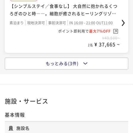
【グレードUP-かがりび会席-】＜和牛すき焼き・五島
【シンプルステイ／食事なし】 大自然に抱かれるくつ
の地魚盛り＞付。山海の幸で～贅を味わう～
ろぎのひと時――。細胞が癒されるヒーリングリゾー
ト
二食付き
現地決済可
事前決済可
IN 16:00 - 19:30 OUT11:00
素泊まり
現地決済可
事前決済可
IN 16:00 - 21:00 OUT11:00
ポイント即利用で
最大7％OFF
ポイント即利用で
最大7％OFF
¥66,400~
¥40,500~
¥ 61,752 ~
¥ 37,665 ~
2名
2名
もっとみる(3件)
ポイントアップ
【1泊朝食】「五島うどん」「五島の鮮魚の漬け」な
ど、島の食材を活かした＜ビュッフェ形式＞の朝ご
飯。
朝食付き
現地決済可
事前決済可
IN 16:00 - 21:00 OUT11:00
ポイント即利用で
最大7％OFF
施設・サービス
¥47,100~
¥ 43,803 ~
2名
基本情報
施設名
ポイントアップ