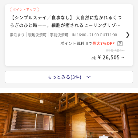
ポイントアップ
【シンプルステイ／食事なし】 大自然に抱かれるくつ
ろぎのひと時――。細胞が癒されるヒーリングリゾー
ト
素泊まり
現地決済可
事前決済可
IN 16:00 - 21:00 OUT11:00
ポイント即利用で
最大7％OFF
¥28,500~
¥ 26,505 ~
2名
もっとみる(3件)
ポイントアップ
【1泊朝食】「五島うどん」「五島の鮮魚の漬け」な
ど、島の食材を活かした＜ビュッフェ形式＞の朝ご
飯。
朝食付き
現地決済可
事前決済可
IN 16:00 - 21:00 OUT11:00
ポイント即利用で
最大7％OFF
¥35,100~
¥ 32,643 ~
2名