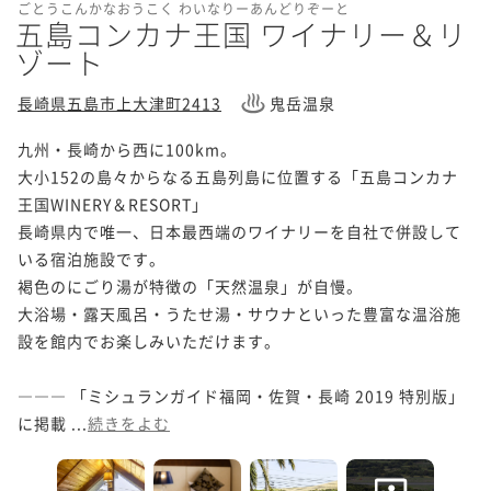
ごとうこんかなおうこく わいなりーあんどりぞーと
五島コンカナ王国 ワイナリー＆リ
ゾート
長崎県五島市上大津町2413
鬼岳温泉
九州・長崎から西に100km。

大小152の島々からなる五島列島に位置する「五島コンカナ
王国WINERY＆RESORT」

長崎県内で唯一、日本最西端のワイナリーを自社で併設して
いる宿泊施設です。

褐色のにごり湯が特徴の「天然温泉」が自慢。

大浴場・露天風呂・うたせ湯・サウナといった豊富な温浴施
設を館内でお楽しみいただけます。

――― 「ミシュランガイド福岡・佐賀・長崎 2019 特別版」
に掲載 ...
続きをよむ