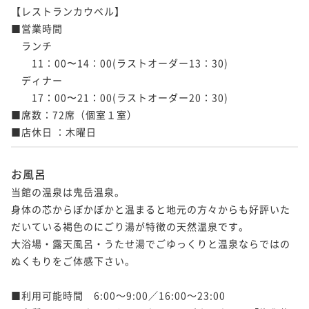
【レストランカウベル】

■営業時間

　ランチ

　　11：00〜14：00(ラストオーダー13：30)

　ディナー

　　17：00〜21：00(ラストオーダー20：30)

■席数：72席（個室１室）

■店休日 ：木曜日
お風呂
当館の温泉は鬼岳温泉。

身体の芯からぽかぽかと温まると地元の方々からも好評いた
だいている褐色のにごり湯が特徴の天然温泉です。

大浴場・露天風呂・うたせ湯でごゆっくりと温泉ならではの
ぬくもりをご体感下さい。

■利用可能時間　6:00～9:00／16:00～23:00
