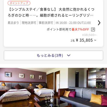
ポイントアップ
ポイントアップ
【グレードUP-かがりび会席-】＜和牛すき焼き・五島
【シンプルステイ／食事なし】 大自然に抱かれるくつ
の地魚盛り＞付。山海の幸で～贅を味わう～
ろぎのひと時――。細胞が癒されるヒーリングリゾー
ト
二食付き
現地決済可
事前決済可
IN 16:00 - 19:30 OUT11:00
素泊まり
現地決済可
事前決済可
IN 16:00 - 21:00 OUT11:00
ポイント即利用で
最大7％OFF
ポイント即利用で
最大7％OFF
¥58,900~
¥38,500~
¥ 54,777 ~
¥ 35,805 ~
2名
2名
もっとみる(3件)
ポイントアップ
【1泊朝食】「五島うどん」「五島の鮮魚の漬け」な
ど、島の食材を活かした＜ビュッフェ形式＞の朝ご
飯。
朝食付き
現地決済可
事前決済可
IN 16:00 - 21:00 OUT11:00
ポイント即利用で
最大7％OFF
¥45,100~
¥ 41,943 ~
2名
1
2
3
4
5
6