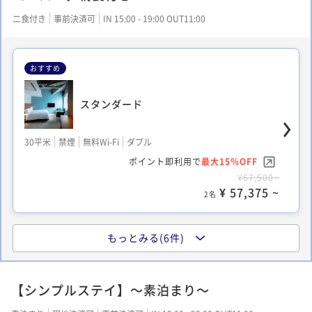
二食付き
事前決済可
IN 15:00 - 19:00 OUT11:00
おすすめ
スタンダード
30平米
禁煙
無料Wi-Fi
ダブル
ポイント即利用で
最大15％OFF
¥67,500~
¥ 57,375 ~
2名
もっとみる(6件)
ロフト
【シンプルステイ】～素泊まり～
20平米
禁煙
無料Wi-Fi
ドミトリールーム