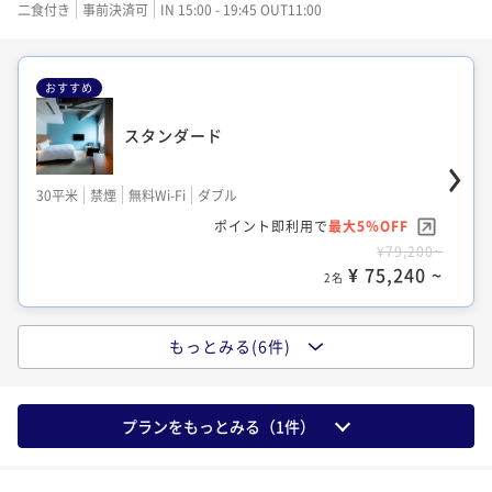
¥58,200~
¥68,700~
二食付き
事前決済可
IN 15:00 - 19:45 OUT11:00
¥67,800~
¥ 55,290 ~
¥ 65,265 ~
¥ 64,410 ~
2名
2名
2名
おすすめ
スタンダード
タタミ
兼六ツイン
青スイート / プライベートサウナ付き
30平米
禁煙
無料Wi-Fi
ダブル
25平米
禁煙
無料Wi-Fi
和洋室（ツイン）
31平米
禁煙
無料Wi-Fi
ツイン
57平米
禁煙
無料Wi-Fi
ダブル
ポイント即利用で
最大5％OFF
ポイント即利用で
最大5％OFF
ポイント即利用で
最大5％OFF
ポイント即利用で
最大5％OFF
¥79,200~
¥59,300~
¥68,700~
¥67,800~
¥ 75,240 ~
¥ 56,335 ~
¥ 65,265 ~
2名
¥ 64,410 ~
2名
2名
2名
もっとみる(6件)
ロフト
兼六ツイン
兼六スイート / プライベートサウナ付き
プランをもっとみる（
1
件）
20平米
禁煙
無料Wi-Fi
ドミトリールーム
31平米
禁煙
無料Wi-Fi
ツイン
61平米
禁煙
無料Wi-Fi
ダブル
ポイント即利用で
最大5％OFF
ポイント即利用で
最大5％OFF
ポイント即利用で
最大5％OFF