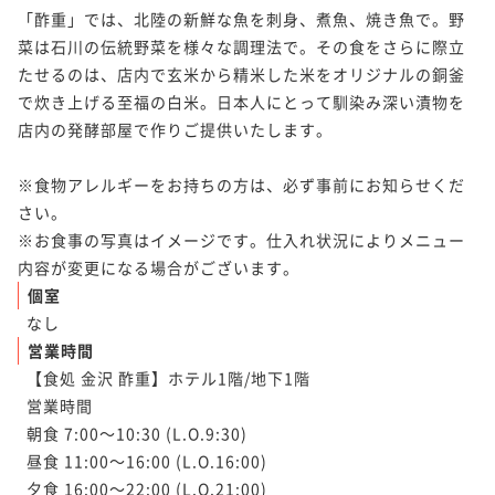
「酢重」では、北陸の新鮮な魚を刺身、煮魚、焼き魚で。野
菜は石川の伝統野菜を様々な調理法で。その食をさらに際立
たせるのは、店内で玄米から精米した米をオリジナルの銅釜
で炊き上げる至福の白米。日本人にとって馴染み深い漬物を
店内の発酵部屋で作りご提供いたします。

※食物アレルギーをお持ちの方は、必ず事前にお知らせくだ
さい。

※お食事の写真はイメージです。仕入れ状況によりメニュー
個室
なし
営業時間
【食処 金沢 酢重】ホテル1階/地下1階

営業時間

朝食 7:00～10:30 (L.O.9:30)　

昼食 11:00～16:00 (L.O.16:00)

夕食 16:00～22:00 (L.O.21:00)