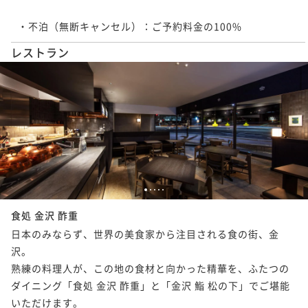
・不泊（無断キャンセ
レストラン
1
2
3
4
5
食処 金沢 酢重
日本のみならず、世界の美食家から注目される食の街、金
沢。

熟練の料理人が、この地の食材と向かった精華を、ふたつの
ダイニング「食処 金沢 酢重」と「金沢 鮨 松の下」でご堪能
いただけます。
