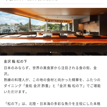
1
2
3
4
5
金沢 鮨 松の下
日本のみならず、世界の美食家から注目される食の街、金
沢。

熟練の料理人が、この地の食材と向かった精華を、ふたつの
ダイニング「食処 金沢 酢重」と「金沢 鮨 松の下」でご堪能
いただけます。

「松の下」は、北陸・日本海の多彩な魚介を主役にした本格