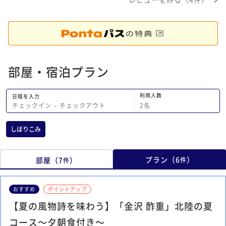
でとてもありがたかっ
ールやお電話で思いや
寧な対応を頂き宿泊前
いたのですがスタッフ
リノベーションされた
した。お部屋の冷蔵庫
お菓子はとても満足で
部屋・宿泊プラン
も上質でした。今回の
の海の幸のお鮨食べ放
利用人数
りのカウンターで緊張
日程を入力
2
名
チェックイン
−
チェックアウト
大将やスタッフの皆さ
いっぱい食べて寛いで
す事が出来ました。朝
しぼりこみ
内容で食事もですがス
きびきびと働いていて
プラン
（
6
）
部屋
（
7
）
た。立地も兼六園や金
件
件
便利だと思います。接
しいので季節を替えて
おすすめ
ポイントアップ
まりたいと思います。
出が出来ました事、感
【夏の風物詩を味わう】「金沢 酢重」北陸の夏
コース～夕朝食付き～