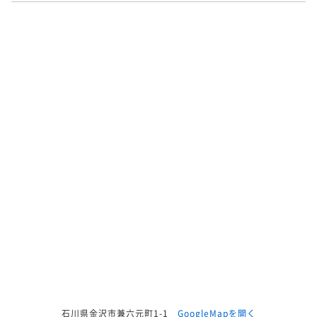
石川県金沢市兼六元町1-1
GoogleMapを開く