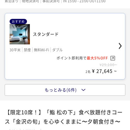
素泊まり
現地決済可
事前決済可
IN 15:00 - 23:00 OUT11:00
ポイント即利用で
最大15％OFF
¥58,200~
¥ 49,470 ~
2名
おすすめ
スタンダード
タタミ
30平米
禁煙
無料Wi-Fi
ダブル
ポイント即利用で
最大5％OFF
25平米
禁煙
無料Wi-Fi
和洋室（ツイン）
¥29,100~
ポイント即利用で
最大15％OFF
¥ 27,645 ~
2名
¥59,300~
¥ 50,405 ~
2名
もっとみる(6件)
ロフト
兼六ツイン
【限定10席！】「鮨 松の下」食べ放題付きコー
20平米
禁煙
無料Wi-Fi
ドミトリールーム
ス「金沢の旬」を心ゆくままに〜夕朝食付き〜
ポイント即利用で
最大5％OFF
31平米
禁煙
無料Wi-Fi
ツイン