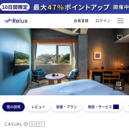
会員登録
ログイン
51
枚
1
2
3
4
5
宿の説明
レビュー
部屋・プラン
施設・サービス
コンセプト