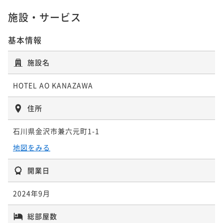
¥71,000~
¥72,900~
¥102,600~
¥ 67,450 ~
¥ 69,255 ~
施設・サービス
¥ 97,470 ~
2名
2名
2名
基本情報
施設名
タタミ
スーペリア
青スイート / プライベートサウナ付き
HOTEL AO KANAZAWA
25平米
禁煙
無料Wi-Fi
和洋室（ツイン）
34平米
禁煙
無料Wi-Fi
ダブル
57平米
禁煙
無料Wi-Fi
ダブル
ポイント即利用で
最大5％OFF
ポイント即利用で
最大5％OFF
ポイント即利用で
最大5％OFF
住所
¥72,000~
¥72,900~
¥102,600~
¥ 68,400 ~
¥ 69,255 ~
¥ 97,470 ~
2名
2名
石川県金沢市兼六元町1-1
2名
地図をみる
開業日
スーペリア
兼六スイート / プライベートサウナ付き
2024年9月
34平米
禁煙
無料Wi-Fi
ダブル
61平米
禁煙
無料Wi-Fi
ダブル
総部屋数
ポイント即利用で
最大5％OFF
ポイント即利用で
最大5％OFF