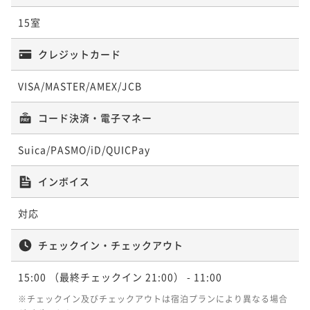
¥84,100~
¥111,000~
¥ 79,895 ~
15室
¥ 105,450 ~
2名
2名
クレジットカード
VISA/MASTER/AMEX/JCB
兼六ツイン
青スイート / プライベートサウナ付き
コード決済・電子マネー
31平米
禁煙
無料Wi-Fi
ツイン
57平米
禁煙
無料Wi-Fi
ダブル
Suica/PASMO/iD/QUICPay
ポイント即利用で
最大5％OFF
ポイント即利用で
最大5％OFF
¥84,100~
¥111,000~
¥ 79,895 ~
¥ 105,450 ~
インボイス
2名
2名
対応
チェックイン・チェックアウト
兼六スイート / プライベートサウナ付き
15:00
（最終チェックイン 21:00）
- 11:00
61平米
禁煙
無料Wi-Fi
ダブル
※チェックイン及びチェックアウトは宿泊プランにより異なる場合
ポイント即利用で
最大5％OFF