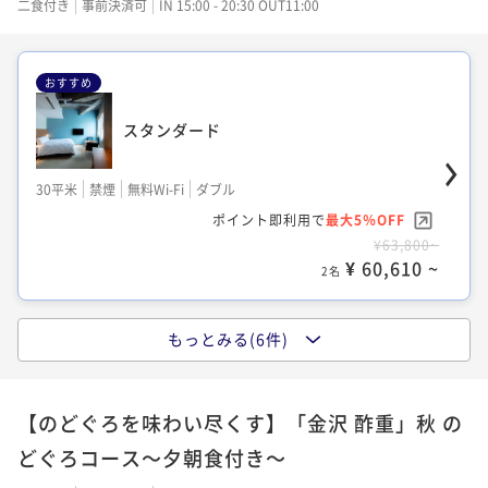
¥20,900~
二食付き
事前決済可
IN 15:00 - 20:30 OUT11:00
ポイント即利用で
最大15％OFF
¥ 19,855 ~
2名
¥72,900~
¥ 61,965 ~
2名
おすすめ
スタンダード
タタミ
スーペリア
30平米
禁煙
無料Wi-Fi
ダブル
25平米
禁煙
無料Wi-Fi
和洋室（ツイン）
ポイント即利用で
最大5％OFF
ポイント即利用で
最大5％OFF
34平米
禁煙
無料Wi-Fi
ダブル
¥63,800~
¥21,800~
ポイント即利用で
最大15％OFF
¥ 60,610 ~
¥ 20,710 ~
2名
2名
¥72,900~
¥ 61,965 ~
2名
もっとみる(6件)
ロフト
兼六ツイン
青スイート / プライベートサウナ付き
【のどぐろを味わい尽くす】「金沢 酢重」秋 の
20平米
禁煙
無料Wi-Fi
ドミトリールーム
31平米
禁煙
無料Wi-Fi
ツイン
どぐろコース～夕朝食付き～
ポイント即利用で
最大5％OFF
ポイント即利用で
最大5％OFF
57平米
禁煙
無料Wi-Fi
ダブル