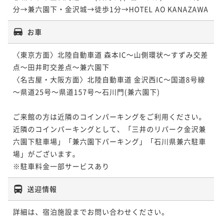
分→兼六園下・金沢城→徒歩1分→HOTEL AO KANAZAWA
お車
〈東京方面〉北陸自動車道 森本IC～山側環状～すずみ交差
点～田井町交差点～兼六園下

〈名古屋・大阪方面〉北陸自動車道 金沢西IC～国道8号線
～県道25号～県道157号～石川門(兼六園下)

ご来館の方は近隣のコインパーキングをご利用ください。

近隣のコインパーキングとして、「三井のリパーク金沢兼
六園下駐車場」「兼六園下パーキング」「石川県兼六駐車
場」がございます。

※駐車料金一部サービスあり
送迎情報
詳細は、宿泊施設までお問い合わせください。