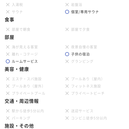
入湯税
岩盤浴
サウナ
個室/専用サウナ
食事
部屋で朝食
部屋で夕食
部屋
海が見える客室
夜景自慢の客室
離れ・コテージ
子供の宿泊
ルームサービス
グランピング
美容・健康
エステ・スパ施設
プールあり（屋内）
プールあり（屋外）
フィットネス施設
プライベートプール
プライベートビーチ
交通・周辺情報
駅から徒歩5分以内
送迎サービス
パーキング
コンビニ徒歩5分以内
施設・その他