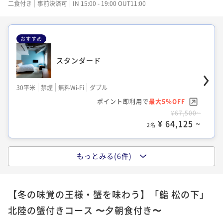
¥55,600~
¥33,900~
二食付き
事前決済可
IN 15:00 - 19:00 OUT11:00
ポイント即利用で
最大15％OFF
¥ 52,820 ~
¥ 32,205 ~
2名
2名
¥111,000~
¥ 94,350 ~
2名
おすすめ
スタンダード
タタミ
スーペリア
兼六スイート / プライベートサウナ付き
30平米
禁煙
無料Wi-Fi
ダブル
25平米
禁煙
無料Wi-Fi
和洋室（ツイン）
34平米
禁煙
無料Wi-Fi
ダブル
ポイント即利用で
最大5％OFF
ポイント即利用で
最大5％OFF
ポイント即利用で
最大5％OFF
61平米
禁煙
無料Wi-Fi
ダブル
¥67,500~
¥56,600~
¥33,900~
ポイント即利用で
最大15％OFF
¥ 64,125 ~
¥ 53,770 ~
¥ 32,205 ~
2名
2名
2名
¥111,000~
¥ 94,350 ~
2名
もっとみる(6件)
ロフト
スーペリア
兼六スイート / プライベートサウナ付き
【冬の味覚の王様・蟹を味わう】「鮨 松の下」
20平米
禁煙
無料Wi-Fi
ドミトリールーム
34平米
禁煙
無料Wi-Fi
ダブル
61平米
禁煙
無料Wi-Fi
ダブル
北陸の蟹付きコース 〜夕朝食付き〜
ポイント即利用で
最大5％OFF
ポイント即利用で
最大5％OFF
ポイント即利用で
最大5％OFF