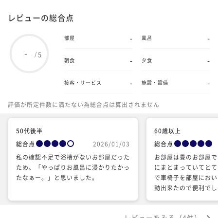
レビューの総合点
-
-
部屋
風呂
-
5
/
-
-
朝食
夕食
-
-
接客・サービス
施設・設備
評価が所定件数に満たない為総合点は算出されません
50代後半
60歳以上
総合点
2026/01/03
総合点
私の確認不足で浴槽がないお部屋だった
お部屋は畳のお部屋で
ため、「やっぱりお風呂に浸かりたかっ
にまとまっていてとて
たなぁー。」と思いました。
で車椅子を部屋におい
動出来たので便利でし
より早く到着したにも
通して頂きお天気も悪
レビューをみる（4件）