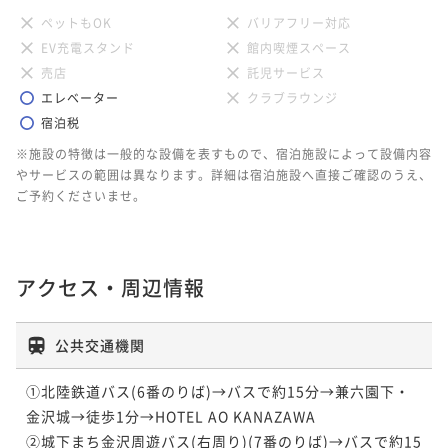
ペットもOK
バリアフリー対応
EV充電スタンド
館内喫煙スペース
売店
託児サービス
エレベーター
クラブラウンジ
宿泊税
※施設の特徴は一般的な設備を表すもので、宿泊施設によって設備内容
やサービスの範囲は異なります。詳細は宿泊施設へ直接ご確認のうえ、
ご予約くださいませ。
アクセス・周辺情報
公共交通機関
①北陸鉄道バス(6番のりば)→バスで約15分→兼六園下・
金沢城→徒歩1分→HOTEL AO KANAZAWA

②城下まち金沢周遊バス(右周り)(7番のりば)→バスで約15