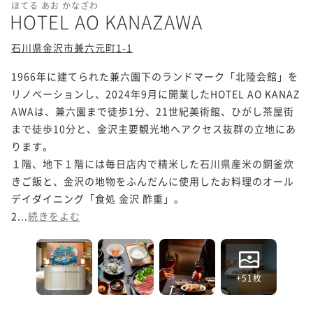
ほてる あお かなざわ
HOTEL AO KANAZAWA
石川県金沢市兼六元町1-1
1966年に建てられた兼六園下のランドマーク「北陸会館」を
リノベーションし、2024年9月に開業したHOTEL AO KANAZ
AWAは、兼六園まで徒歩1分、21世紀美術館、ひがし茶屋街
まで徒歩10分と、金沢主要観光地へアクセス抜群の立地にあ
ります。

１階、地下１階には毎日店内で精米した石川県産米の銅釜炊
きご飯と、金沢の地物をふんだんに使用したお料理のオール
デイダイニング「食処 金沢 酢重」。

2...
続きをよむ
+51枚