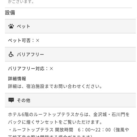
がございます。
¥118,000~
¥ 112,100 ~
設備
2名
ペット
ペット可否：
×
青スイート / プライベートサウナ付き
バリアフリー
57平米
禁煙
無料Wi-Fi
ダブル
ポイント即利用で
最大5％OFF
バリアフリー対応：
×
¥118,000~
詳細情報
¥ 112,100 ~
2名
詳細は、宿泊施設までお問い合わせください。
その他
ホテル6階のルーフトップテラスからは、金沢城・石川門を
バックに煌くサンセットをご覧いただけます。

・ルーフトップテラス 開放時間　6：00～22：00（強風や
天候不良の際は閉鎖する場合があります）
