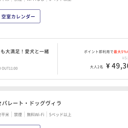
空室カレンダー
んも大満足！愛犬と一緒
ポイント即利用で
最大5％
¥5
¥ 49,3
大人2名
00 OUT11:00
セパレート・ドッグヴィラ
2平米
禁煙
無料Wi-Fi
5ベッド以上