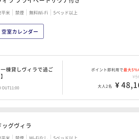
ヴィラ プライベートサウナ付き
2平米
禁煙
無料Wi-Fi
5ベッド以上
空室カレンダー
き一棟貸しヴィラで過ご
ポイント即利用で
最大5％
き】
¥5
¥ 48,1
大人2名
00 OUT11:00
ドッグヴィラ
2平米
禁煙
Wi-Fiなし
5ベッド以上