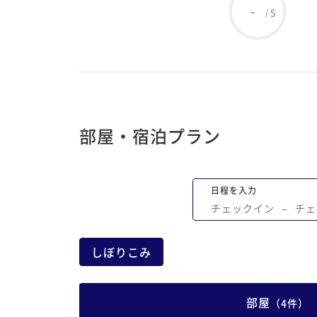
-
5
/
部屋・宿泊プラン
日程を入力
チェックイン
−
チェ
しぼりこみ
部屋
（
4
件
）