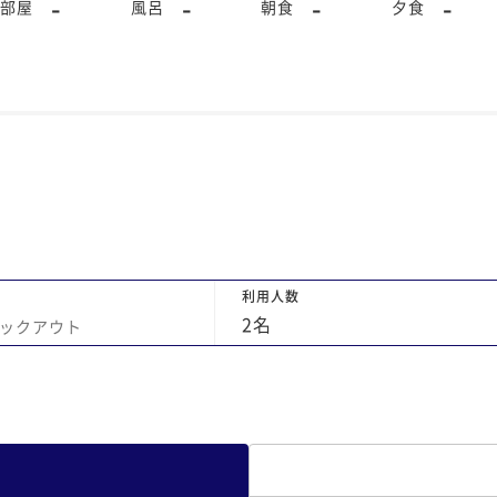
-
-
-
-
部屋
風呂
朝食
夕食
利用人数
2
名
ックアウト