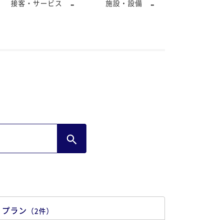
-
-
接客・サービス
施設・設備
プラン
（
2
件
）