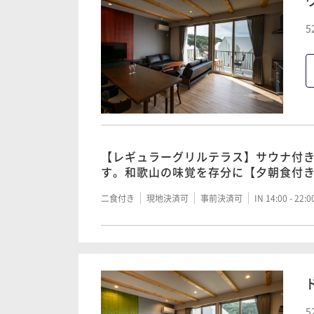
5
【レギュラーグリルテラス】サウナ付
す。和歌山の味覚を存分に【夕朝食付
二食付き
現地決済可
事前決済可
IN 14:00 - 22:
5