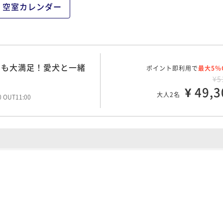
空室カレンダー
んも大満足！愛犬と一緒
ポイント即利用で
最大5％
¥5
¥ 49,3
大人2名
00 OUT11:00