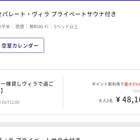
セパレート・ヴィラ プライベートサウナ付き
2平米
禁煙
無料Wi-Fi
5ベッド以上
空室カレンダー
き一棟貸しヴィラで過ご
ポイント即利用で
最大5％
き】
¥5
¥ 48,1
大人2名
00 OUT11:00