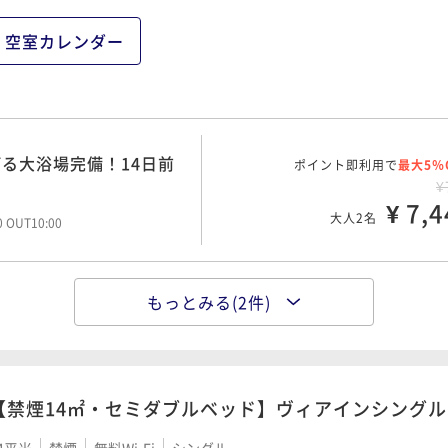
空室カレンダー
る大浴場完備！14日前
ポイント即利用で
最大5％
¥
¥ 7,4
大人2名
00 OUT10:00
もっとみる(2件)
げる大浴場完備！観光・
ポイント即利用で
最大5％
ードプラン
¥
¥ 7,8
大人2名
00 OUT10:00
【禁煙14㎡・セミダブルベッド】ヴィアインシングル