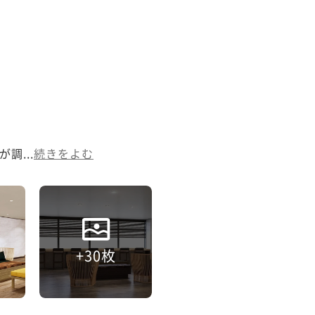
...
続きをよむ
+30枚