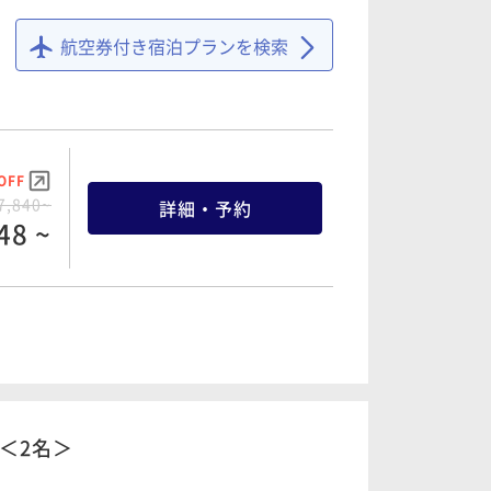
航空券付き宿泊プランを検索
OFF
7,840~
詳細・予約
48 ~
OFF
8,260~
詳細・予約
47 ~
＜2名＞