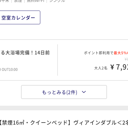
げる大浴場完備！観光・
4平米
禁煙
無料Wi-Fi
シングル
ポイント即利用で
最大5％
ードプラン
¥1
¥ 11,6
大人2名
空室カレンダー
00 OUT10:00
る大浴場完備！14日前
ポイント即利用で
最大5％
¥
¥ 7,9
大人2名
00 OUT10:00
もっとみる(2件)
げる大浴場完備！観光・
ポイント即利用で
最大5％
ードプラン
¥
¥ 8,3
大人2名
00 OUT10:00
【禁煙16㎡・クイーンベッド】ヴィアインダブル＜2