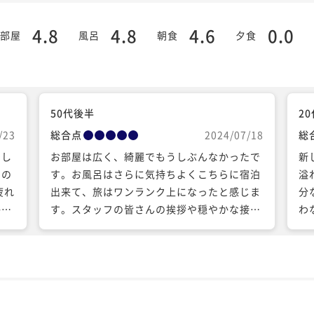
4.8
4.8
4.6
0.0
部屋
風呂
朝食
夕食
50代後半
2
/23
総合点
2024/07/18
総
着し
お部屋は広く、綺麗でもうしぶんなかったで
新
その
す。お風呂はさらに気持ちよくこちらに宿泊
溢
疲れ
出来て、旅はワンランク上になったと感じま
分
か確
す。スタッフの皆さんの挨拶や穏やかな接客
わな
した
も好印象でした。またそちらへの旅には是非
ク
も伝
選ばせていただこうと思います。
かっ
ただ
の
。事
ー
もな
し