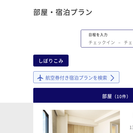
く説明が不十分すぎかと思いました。 系
テルには宿泊したことがありましたがこ
部屋・宿泊プラン
のホテルは初めてだったので説明してい
ければと思いました。 その他は室内も綺
したし快適に過ごせました。近くにコン
日程を入力
も飲食店もありますし地下鉄出口からも
チェックイン
−
チェ
ので移動等はかなり楽かなと思います。
しぼりこみ
航空券付き宿泊プランを検索
部屋
（
10
件
）
1