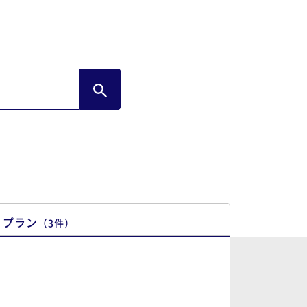
、できれば変えた方がいいように感じまし
。
プラン
（
3
件
）