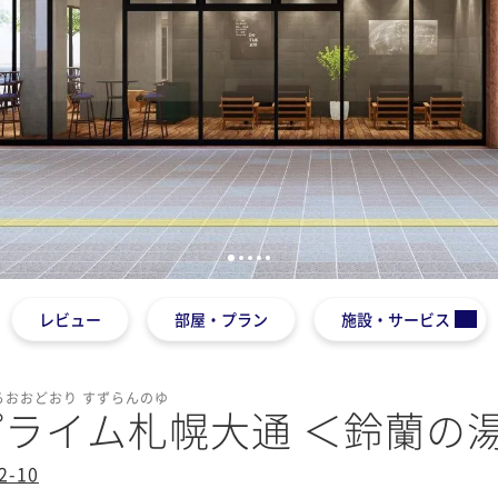
1
2
3
4
5
レビュー
部屋・プラン
施設・サービス
おおどおり すずらんのゆ
ライム札幌大通 ＜鈴蘭の
-10