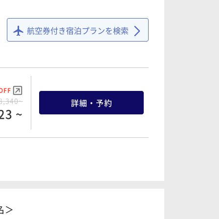
OFF
2,220~
詳細・予約
09 ~
航空券付き宿泊プランを検索
OFF
8,340~
詳細・予約
23 ~
OFF
8,780~
詳細・予約
41 ~
名＞