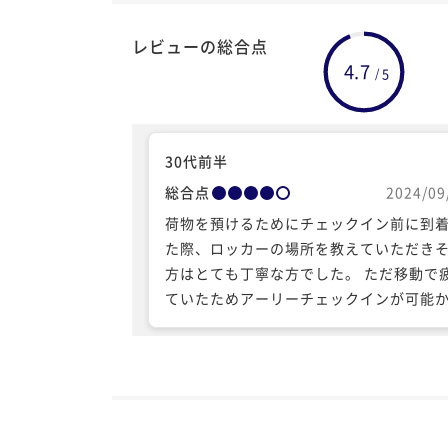
レビューの総合点
4.7
5
/
30代前半
総合点
2024/09
荷物を預けるためにチェックイン前に到
た際、ロッカーの場所を教えていただき
方はとても丁寧な方でした。 ただ移動で
ていたためアーリーチェックインが可能
認したところ可能だったのでお願いしま
が対応してくださった方が特に部屋番号
えずカードキーを入れる紙に番号を書い
けで部屋番号とは言わずに渡されました
前精算済みだったこともありレシート等