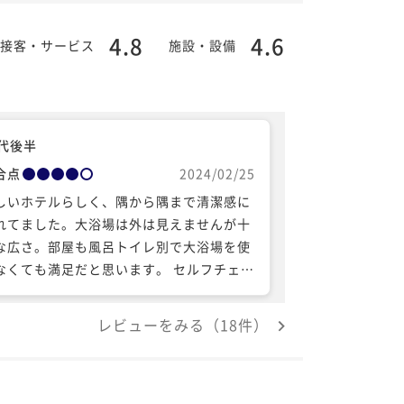
4.8
4.6
接客・サービス
施設・設備
0代後半
合点
2024/02/25
しいホテルらしく、隅から隅まで清潔感に
れてました。大浴場は外は見えませんが十
な広さ。部屋も風呂トイレ別で大浴場を使
くても満足だと思います。 セルフチェッ
インなのでスタッフさん達とあまり接さな
たので評価は据え置きで 一つだけ、部屋
レビューをみる（18件）
ハンドソープの香りですが、強すぎてフロ
ラル過ぎる香りが二日くらいとれませんで
た。洗い流す時も中々ぬめりがとれない