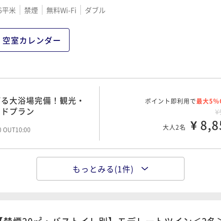
げる大浴場完備！観光・
6平米
禁煙
無料Wi-Fi
ダブル
ポイント即利用で
最大5％
ードプラン
¥1
¥ 12,1
大人2名
空室カレンダー
00 OUT10:00
げる大浴場完備！観光・
ポイント即利用で
最大5％
ードプラン
¥
¥ 8,8
大人2名
00 OUT10:00
もっとみる(1件)
げる大浴場完備！観光・
ポイント即利用で
最大5％
ードプラン
¥1
¥ 12,6
大人2名
00 OUT10:00