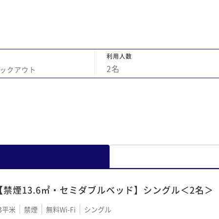
列ホ
し
ちら
た
ただ
麗で
ビニ
利用人数
近い
2
名
ックアウト
【禁煙13.6㎡・セミダブルベッド】シングル＜2名＞
3平米
禁煙
無料Wi-Fi
シングル