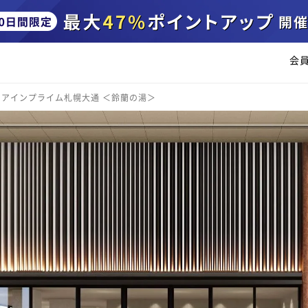
会
ィアインプライム札幌大通 ＜鈴蘭の湯＞