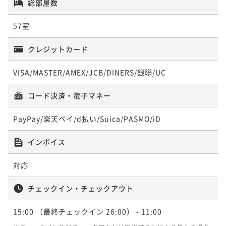
総部屋数
ポイント即利用で
最大7％OFF
33平米
禁煙
無料Wi-Fi
ツイン
スタンダードツイン
ポイント即利用で
最大7％OFF
28平米
禁煙
無料Wi-Fi
ツイン
¥33,300~
ポイント即利用で
最大7％OFF
¥156,000~
¥ 30,969 ~
57室
ポイント即利用で
最大7％OFF
2名
¥115,600~
¥ 145,080 ~
2名
25平米
禁煙
無料Wi-Fi
ツイン
¥21,100~
¥ 107,508 ~
2名
¥ 19,623 ~
クレジットカード
ポイント即利用で
2名
最大7％OFF
¥22,780~
¥ 21,185 ~
VISA/MASTER/AMEX/JCB/DINERS/銀聯/UC
2名
エグゼクティブツイン
KAYAシグネチャーデラックスツイン
コード決済・電子マネー
スーペリアツイン
40平米
禁煙
無料Wi-Fi
ツイン
PayPay/楽天ペイ/d払い/Suica/PASMO/iD
35平米
禁煙
無料Wi-Fi
ツイン
デラックスキング
ポイント即利用で
最大7％OFF
28平米
禁煙
無料Wi-Fi
ツイン
ポイント即利用で
最大7％OFF
¥164,000~
ポイント即利用で
最大7％OFF
インボイス
¥122,400~
¥ 152,520 ~
2名
30平米
禁煙
無料Wi-Fi
ダブル
¥21,800~
¥ 113,832 ~
2名
¥ 20,274 ~
対応
ポイント即利用で
2名
最大7％OFF
¥23,540~
¥ 21,892 ~
チェックイン・チェックアウト
2名
KAYAシグネチャーエグゼクティブツイン
プレミアツイン
15:00
（最終チェックイン 26:00）
- 11:00
デラックスツイン
40平米
禁煙
無料Wi-Fi
ツイン