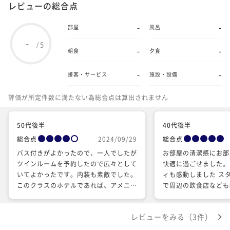
レビューの総合点
-
-
部屋
風呂
-
5
/
-
-
朝食
夕食
-
-
接客・サービス
施設・設備
評価が所定件数に満たない為総合点は算出されません
50代後半
40代後半
総合点
2024/09/29
総合点
バス付きがよかったので、一人でしたが
お部屋の清潔感にお部
ツインルームを予約したので広々として
快適に過ごせました。
いてよかったです。内装も素敵でした。
ィも感動しました ス
このクラスのホテルであれば、アメニテ
で周辺の飲食店なども
ィにクレンジング等のセットや入浴剤が
した。 二条城も近く
あってもいいのでは… チェックインま
で、ホテルもオシャレ
レビューをみる（3件）
での時間を過ごす場所がなかったのと、
です ありがとうござ
宅配便のダンボールが売り切れで無かっ