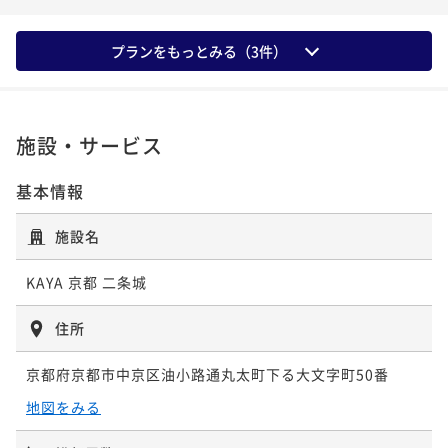
ポイント即利用で
最大7％OFF
28平米
禁煙
無料Wi-Fi
ツイン
スタンダードキング
ポイント即利用で
最大7％OFF
25平米
禁煙
無料Wi-Fi
ツイン
¥30,500~
ポイント即利用で
最大7％OFF
¥136,000~
¥ 28,365 ~
ポイント即利用で
最大7％OFF
プランをもっとみる（
3
件）
2名
¥18,520~
¥ 126,480 ~
2名
21平米
禁煙
無料Wi-Fi
ダブル
¥19,800~
¥ 17,223 ~
2名
¥ 18,414 ~
ポイント即利用で
2名
最大7％OFF
¥20,820~
¥ 19,362 ~
施設・サービス
2名
エグゼクティブツイン
KAYAシグネチャーデラックスツイン
スーペリアツイン
基本情報
デラックスキング
40平米
禁煙
無料Wi-Fi
ツイン
35平米
禁煙
無料Wi-Fi
ツイン
ポイント即利用で
最大7％OFF
28平米
禁煙
無料Wi-Fi
ツイン
施設名
スーペリアキング
ポイント即利用で
最大7％OFF
30平米
禁煙
無料Wi-Fi
ダブル
¥31,800~
ポイント即利用で
最大7％OFF
¥144,000~
¥ 29,574 ~
ポイント即利用で
最大7％OFF
2名
KAYA 京都 二条城
¥19,120~
¥ 133,920 ~
2名
23平米
禁煙
無料Wi-Fi
ダブル
¥20,300~
¥ 17,781 ~
2名
¥ 18,879 ~
ポイント即利用で
2名
最大7％OFF
住所
¥22,100~
¥ 20,553 ~
2名
KAYAシグネチャーエグゼクティブツイン
京都府京都市中京区油小路通丸太町下る大文字町50番
プレミアツイン
デラックスツイン
地図をみる
スーペリアツイン ユニバーサルデザイン
40平米
禁煙
無料Wi-Fi
ツイン
37平米
禁煙
無料Wi-Fi
ツイン