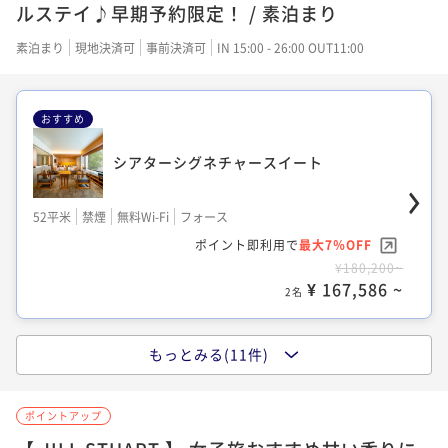
ポイント即利用で
最大7％OFF
ルステイ♪早期予約限定！ / 素泊まり
¥24,000~
¥14,700~
¥ 22,320 ~
2名
¥ 13,671 ~
素泊まり
現地決済可
事前決済可
IN 15:00 - 26:00 OUT11:00
2名
おすすめ
デラックスキング
スーペリアキング
シアターシグネチャースイート
30平米
禁煙
無料Wi-Fi
ダブル
23平米
禁煙
無料Wi-Fi
ダブル
ポイント即利用で
最大7％OFF
52平米
禁煙
無料Wi-Fi
フォース
ポイント即利用で
最大7％OFF
¥24,500~
ポイント即利用で
最大7％OFF
¥16,700~
¥ 22,785 ~
2名
¥180,200~
¥ 15,531 ~
2名
¥ 167,586 ~
2名
もっとみる(11件)
スーペリアツイン ユニバーサルデザイン
スタンダードツイン
スタンダードキング
28平米
禁煙
無料Wi-Fi
ツイン
ポイントアップ
25平米
禁煙
無料Wi-Fi
ツイン
ポイント即利用で
最大7％OFF
21平米
禁煙
無料Wi-Fi
ダブル