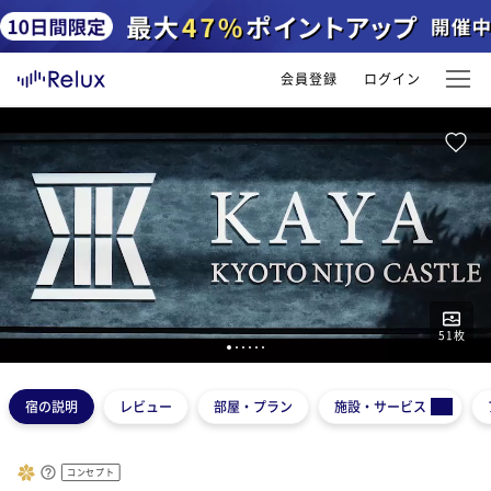
会員登録
ログイン
51
枚
1
2
3
4
5
6
宿の説明
レビュー
部屋・プラン
施設・サービス
コンセプト