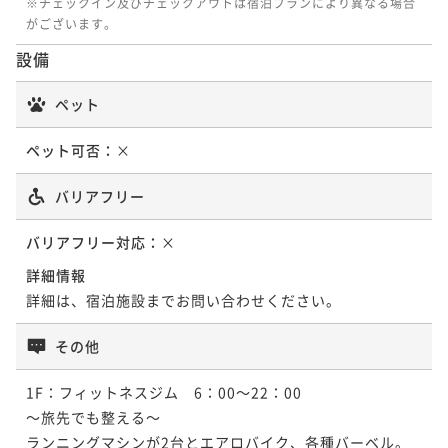
※チェックイン及びチェックアウトは宿泊プランにより異なる場合
37平米
禁煙
無料Wi-Fi
ツイン
スーペリアツイン ユニバーサルデザイン
がございます。
ポイント即利用で
最大7％OFF
33平米
禁煙
無料Wi-Fi
ツイン
ポイント即利用で
最大7％OFF
¥174,000~
設備
ポイント即利用で
最大7％OFF
¥132,600~
¥ 161,820 ~
2名
28平米
禁煙
無料Wi-Fi
ツイン
¥138,400~
¥ 123,318 ~
2名
¥ 128,712 ~
ペット
ポイント即利用で
2名
最大7％OFF
¥24,140~
¥ 22,450 ~
ペット可否：
×
2名
エグゼクティブツイン
バリアフリー
KAYAシグネチャーデラックスツイン
40平米
禁煙
無料Wi-Fi
ツイン
バリアフリー対応：
×
スーペリアツイン
35平米
禁煙
無料Wi-Fi
ツイン
ポイント即利用で
最大7％OFF
詳細情報
ポイント即利用で
最大7％OFF
¥139,400~
詳細は、宿泊施設までお問い合わせください。
28平米
禁煙
無料Wi-Fi
ツイン
¥146,400~
¥ 129,642 ~
2名
¥ 136,152 ~
ポイント即利用で
2名
最大7％OFF
その他
¥24,720~
¥ 22,989 ~
2名
1F：フィットネスジム　6：00～22：00

KAYAシグネチャーエグゼクティブツイン
～旅先でも整える～

プレミアツイン
ランニングマシンが2台とエアロバイク、各種バーベル。