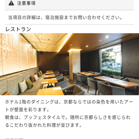
注意事項
プレミアツイン
40平米
禁煙
無料Wi-Fi
ツイン
当項目の詳細は、宿泊施設までお問い合わせください。
ポイント即利用で
最大7％OFF
37平米
禁煙
無料Wi-Fi
ツイン
¥176,400~
レストラン
¥ 164,052 ~
ポイント即利用で
2名
最大7％OFF
¥28,980~
¥ 26,951 ~
2名
エグゼクティブツイン
1
2
3
4
5
40平米
禁煙
無料Wi-Fi
ツイン
ホテル1階のダイニングは、京都ならではの染色を用いたアー
ポイント即利用で
最大7％OFF
トが壁面を彩ります。

¥30,160~
朝食は、ブッフェスタイルで。随所に京都らしさを感じられ
¥ 28,048 ~
2名
るこだわり抜かれた料理が並びます。
