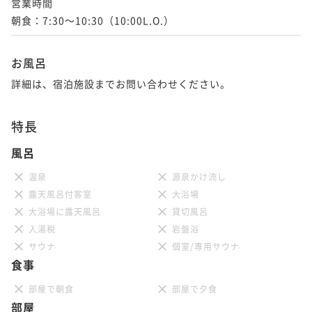
営業時間

朝食：7:30～10:30（10:00L.O.）
KAYAシグネチャーエグゼクティブツイン
お風呂
40平米
禁煙
無料Wi-Fi
ツイン
ポイント即利用で
最大7％OFF
詳細は、宿泊施設までお問い合わせください。
¥31,620~
¥ 29,406 ~
2名
特長
風呂
温泉
源泉かけ流し
露天風呂付客室
大浴場
大浴場に露天風呂
貸切風呂
入湯税
岩盤浴
サウナ
個室/専用サウナ
食事
部屋で朝食
部屋で夕食
部屋