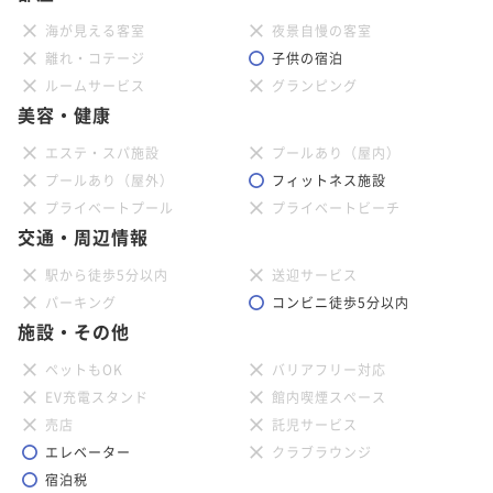
海が見える客室
夜景自慢の客室
離れ・コテージ
子供の宿泊
ルームサービス
グランピング
美容・健康
エステ・スパ施設
プールあり（屋内）
プールあり（屋外）
フィットネス施設
プライベートプール
プライベートビーチ
交通・周辺情報
駅から徒歩5分以内
送迎サービス
パーキング
コンビニ徒歩5分以内
施設・その他
ペットもOK
バリアフリー対応
EV充電スタンド
館内喫煙スペース
売店
託児サービス
エレベーター
クラブラウンジ
宿泊税