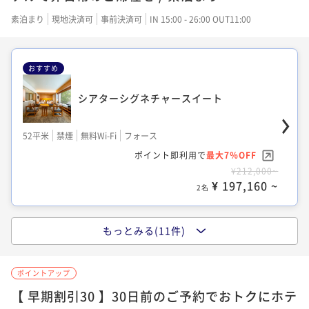
¥21,300~
¥ 19,809 ~
素泊まり
現地決済可
事前決済可
IN 15:00 - 26:00 OUT11:00
2名
おすすめ
スーペリアキング
シアターシグネチャースイート
23平米
禁煙
無料Wi-Fi
ダブル
52平米
禁煙
無料Wi-Fi
フォース
ポイント即利用で
最大7％OFF
ポイント即利用で
最大7％OFF
¥23,300~
¥212,000~
¥ 21,669 ~
2名
¥ 197,160 ~
2名
もっとみる(11件)
スタンダードツイン
スタンダードキング
ポイントアップ
25平米
禁煙
無料Wi-Fi
ツイン
21平米
禁煙
無料Wi-Fi
ダブル
【 早期割引30 】30日前のご予約でおトクにホテ
ポイント即利用で
最大7％OFF