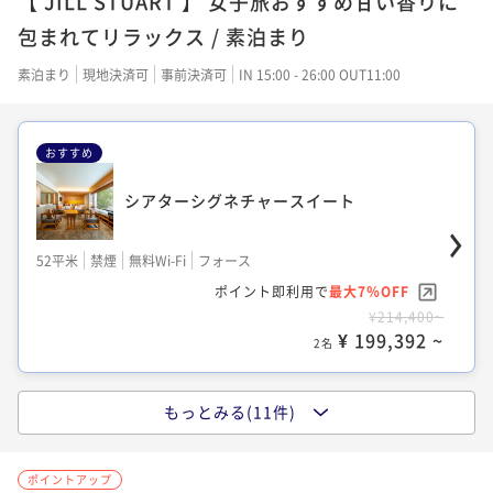
【 JILL STUART 】 女子旅おすすめ甘い香りに
ポイント即利用で
最大7％OFF
¥25,300~
ポイント即利用で
最大7％OFF
包まれてリラックス / 素泊まり
¥17,400~
¥ 23,529 ~
2名
¥15,200~
¥ 16,182 ~
2名
¥ 14,136 ~
素泊まり
現地決済可
事前決済可
IN 15:00 - 26:00 OUT11:00
2名
スーペリアツイン
おすすめ
デラックスキング
スーペリアキング
シアターシグネチャースイート
28平米
禁煙
無料Wi-Fi
ツイン
30平米
禁煙
無料Wi-Fi
ダブル
ポイント即利用で
最大7％OFF
23平米
禁煙
無料Wi-Fi
ダブル
ポイント即利用で
最大7％OFF
52平米
禁煙
無料Wi-Fi
フォース
¥26,000~
ポイント即利用で
最大7％OFF
¥17,900~
¥ 24,180 ~
ポイント即利用で
最大7％OFF
2名
¥16,480~
¥ 16,647 ~
2名
¥214,400~
¥ 15,326 ~
2名
¥ 199,392 ~
2名
デラックスツイン
もっとみる(11件)
スーペリアツイン ユニバーサルデザイン
スタンダードツイン
スタンダードキング
33平米
禁煙
無料Wi-Fi
ツイン
28平米
禁煙
無料Wi-Fi
ツイン
ポイントアップ
ポイント即利用で
最大7％OFF
25平米
禁煙
無料Wi-Fi
ツイン