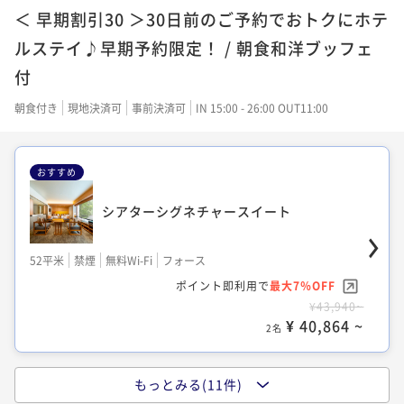
ポイント即利用で
最大7％OFF
21平米
禁煙
無料Wi-Fi
ダブル
＜ 早期割引30 ＞30日前のご予約でおトクにホテ
¥27,500~
ポイント即利用で
最大7％OFF
¥18,700~
¥ 25,575 ~
ポイント即利用で
最大7％OFF
2名
ルステイ♪早期予約限定！ / 朝食和洋ブッフェ
¥17,160~
¥ 17,391 ~
2名
¥17,100~
¥ 15,958 ~
2名
付
¥ 15,903 ~
2名
朝食付き
現地決済可
事前決済可
IN 15:00 - 26:00 OUT11:00
KAYAシグネチャーデラックスツイン
スーペリアツイン
デラックスキング
スーペリアキング
おすすめ
35平米
禁煙
無料Wi-Fi
ツイン
28平米
禁煙
無料Wi-Fi
ツイン
ポイント即利用で
最大7％OFF
30平米
禁煙
無料Wi-Fi
ダブル
シアターシグネチャースイート
ポイント即利用で
最大7％OFF
23平米
禁煙
無料Wi-Fi
ダブル
¥29,300~
ポイント即利用で
最大7％OFF
¥19,400~
¥ 27,249 ~
ポイント即利用で
最大7％OFF
2名
¥17,920~
¥ 18,042 ~
2名
52平米
禁煙
無料Wi-Fi
フォース
¥19,100~
¥ 16,665 ~
2名
¥ 17,763 ~
ポイント即利用で
最大7％OFF
2名
¥43,940~
¥ 40,864 ~
2名
プレミアツイン
デラックスツイン
スーペリアツイン ユニバーサルデザイン
スタンダードツイン
37平米
禁煙
無料Wi-Fi
ツイン
もっとみる(11件)
33平米
禁煙
無料Wi-Fi
ツイン