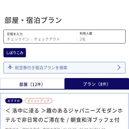
たのは困りました。ラウンジはフリード
リンクでなくてもいいので早くオープン
部屋・宿泊プラン
したり、バックヤードで余ったダンボー
ルを提供してくれるなどの気遣いがあっ
たらいいのに、と思いました。
利用人数
日程を入力
2
名
チェックイン
−
チェックアウト
しぼりこみ
航空券付き宿泊プランを検索
プラン
（
8
）
部屋
（
12
）
件
件
おすすめ
ポイントアップ
＜ 洛中に浸る ＞趣のあるジャパニーズモダンホ
テルで非日常のご滞在を / 朝食和洋ブッフェ付