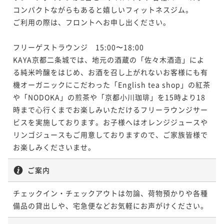
40平米
禁煙
無料Wi-Fi
ツイン
コンパクトながらもあると嬉しいフィットネスジム。

デラックスツイン
37平米
禁煙
無料Wi-Fi
ツイン
ご利用の際は、フロントへお申し出ください。

ポイント即利用で
最大7％OFF
ポイント即利用で
最大7％OFF
¥147,900~
33平米
禁煙
無料Wi-Fi
ツイン
¥158,400~
¥ 137,547 ~
2名
フリーゲストラウンジ　15:00〜18:00

¥ 147,312 ~
ポイント即利用で
2名
最大7％OFF
KAYA京都二条城では、地元の酒蔵の「佐々木酒造」によ
¥26,000~
る純米吟醸をはじめ、お酒を召し上がれないお客様にも有
¥ 24,180 ~
2名
機オーガニックにこだわった「English tea shop」の紅茶
や「NODOKA」の煎茶や「京都小川珈琲」を15時より18
エグゼクティブツイン
時まで心行くまでお楽しみいただけるフリーラウンジサー
ビスを実施しております。お子様へはオレンジジュースや
KAYAシグネチャーデラックスツイン
40平米
禁煙
無料Wi-Fi
ツイン
リンゴジュースもご用意しておりますので、ご家族皆様で
ポイント即利用で
最大7％OFF
お楽しみくださいませ。
35平米
禁煙
無料Wi-Fi
ツイン
¥166,400~
¥ 154,752 ~
ポイント即利用で
2名
最大7％OFF
ご案内
¥27,200~
¥ 25,296 ~
2名
チェックイン・チェックアウトは勿論、荷物預かりや各種
備品の貸出しや、宅急便などお気軽にお声がけください。
KAYAシグネチャーエグゼクティブツイン