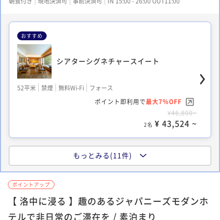
朝食付き
現地決済可
事前決済可
IN 15:00 - 26:00 OUT11:00
おすすめ
シアターシグネチャースイート
52平米
禁煙
無料Wi-Fi
フォース
ポイント即利用で
最大7％OFF
¥46,800~
¥ 43,524 ~
2名
もっとみる(11件)
スタンダードキング
ポイントアップ
【 洛中に浸る 】趣のあるジャパニーズモダンホ
21平米
禁煙
無料Wi-Fi
ダブル
ポイント即利用で
最大7％OFF
テルで非日常のご滞在を / 素泊まり