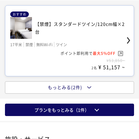
おすすめ
【禁煙】スタンダードツイン/120cm幅×2
【禁煙】デラックスツイン/120cm幅×2台
台
エキストラベッド
17平米
禁煙
無料Wi-Fi
ツイン
26平米
禁煙
無料Wi-Fi
ツイン
ポイント即利用で
最大5％OFF
ポイント即利用で
最大5％OFF
¥53,850~
¥22,990~
¥ 51,157 ~
¥ 21,840 ~
2名
2名
もっとみる(2件)
【禁煙】スタンダードダブル/140cm幅×1
台
プランをもっとみる（
1
件）
13平米
禁煙
無料Wi-Fi
ダブル
ポイント即利用で
最大5％OFF
¥40,350~
¥ 38,332 ~
2名