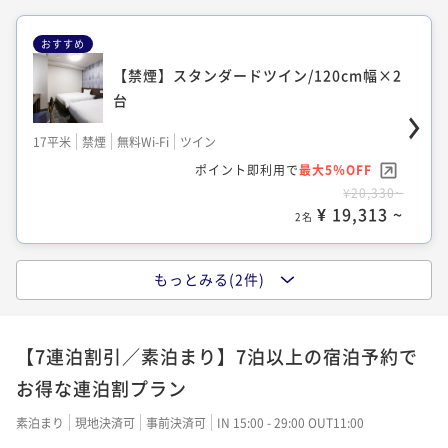
おすすめ
【禁煙】スタンダードツイン/120cm幅×2
【禁煙】デラックスツイン/120cm幅×2台
台
エキストラベッド
17平米
禁煙
無料Wi-Fi
ツイン
26平米
禁煙
無料Wi-Fi
ツイン
ポイント即利用で
最大5％OFF
ポイント即利用で
最大5％OFF
¥20,330~
¥16,530~
¥ 19,313 ~
¥ 15,703 ~
2名
2名
もっとみる(2件)
【禁煙】スタンダードダブル/140cm幅×1
台
【7連泊割引／素泊まり】7泊以上の宿泊予約で
13平米
禁煙
無料Wi-Fi
ダブル
お得な連泊割プラン
ポイント即利用で
最大5％OFF
¥16,530~
素泊まり
現地決済可
事前決済可
IN 15:00 - 29:00 OUT11:00
¥ 15,703 ~
2名