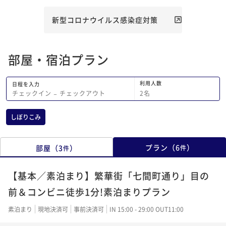
新型コロナウイルス感染症対策
部屋・宿泊プラン
利用人数
日程を入力
2
名
チェックイン
−
チェックアウト
しぼりこみ
プラン
（
6
）
部屋
（
3
）
件
件
【基本／素泊まり】繁華街「七間町通り」目の
前＆コンビニ徒歩1分!素泊まりプラン
素泊まり
現地決済可
事前決済可
IN 15:00 - 29:00 OUT11:00