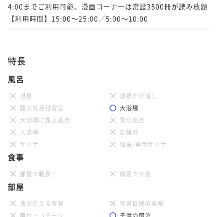
4:00までご利用可能、漫画コーナーは常設3500冊が読み放題

【利用時間】15:00～25:00／5:00～10:00
特長
風呂
温泉
源泉かけ流し
露天風呂付客室
大浴場
大浴場に露天風呂
貸切風呂
入湯税
岩盤浴
サウナ
個室/専用サウナ
食事
部屋で朝食
部屋で夕食
部屋
海が見える客室
夜景自慢の客室
離れ・コテージ
子供の宿泊