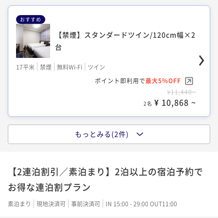
おすすめ
【禁煙】スタンダードツイン/120cm幅×2
【禁煙】デラックスツイン/120cm幅×2台
台
エキストラベッド
17平米
禁煙
無料Wi-Fi
ツイン
26平米
禁煙
無料Wi-Fi
ツイン
ポイント即利用で
最大5％OFF
ポイント即利用で
最大5％OFF
¥11,440~
¥9,240~
¥ 10,868 ~
¥ 8,778 ~
2名
2名
もっとみる(2件)
【禁煙】スタンダードダブル/140cm幅×1
台
【2連泊割引／素泊まり】2泊以上の宿泊予約で
13平米
禁煙
無料Wi-Fi
ダブル
お得な連泊割プラン
ポイント即利用で
最大5％OFF
¥9,240~
素泊まり
現地決済可
事前決済可
IN 15:00 - 29:00 OUT11:00
¥ 8,778 ~
2名