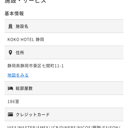
施設・サービス
基本情報
【禁煙】デラックスツイン/120cm幅×2台
施設名
エキストラベッド
KOKO HOTEL 静岡
26平米
禁煙
無料Wi-Fi
ツイン
ポイント即利用で
最大5％OFF
住所
¥64,500~
¥ 61,275 ~
2名
静岡県静岡市葵区七間町11-1
地図をみる
総部屋数
186室
クレジットカード
VISA/MASTER/AMEX/JCB/DINERS/NICOS/銀聯/SAISON/