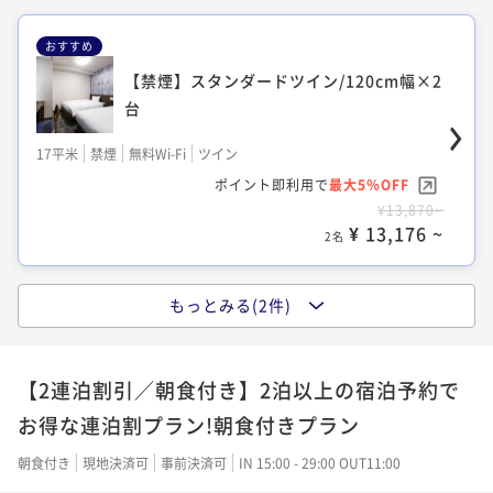
おすすめ
【禁煙】スタンダードツイン/120cm幅×2
【禁煙】デラックスツイン/120cm幅×2台
台
エキストラベッド
17平米
禁煙
無料Wi-Fi
ツイン
26平米
禁煙
無料Wi-Fi
ツイン
ポイント即利用で
最大5％OFF
ポイント即利用で
最大5％OFF
¥13,870~
¥12,980~
¥ 13,176 ~
¥ 12,331 ~
2名
2名
もっとみる(2件)
【禁煙】スタンダードダブル/140cm幅×1
台
【2連泊割引／朝食付き】2泊以上の宿泊予約で
13平米
禁煙
無料Wi-Fi
ダブル
お得な連泊割プラン!朝食付きプラン
ポイント即利用で
最大5％OFF
¥10,070~
朝食付き
現地決済可
事前決済可
IN 15:00 - 29:00 OUT11:00
¥ 9,566 ~
2名