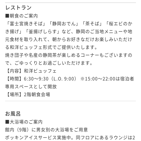
レストラン
■朝食のご案内

「富士宮焼きそば」「静岡おでん」「茶そば」「桜エビのか
き揚げ」「釜揚げしらす」など、静岡のご当地メニューや地
元食材を取り入れて、朝からお好きなだけお楽しみいただけ
る和洋ビュッフェ形式でご提供いたします。

焼き団子や名産の静岡茶が楽しめるコーナーもございますの
で、ごゆっくりとお過ごしいただけます。

【内容】和洋ビュッフェ

【時間】6:30～9:30（L.O. 9:00） ※15:00～22:00は宿泊者
専用スペースとして開放

【場所】2階朝食会場
お風呂
■大浴場のご案内

館内（9階）に男女別の大浴場をご用意

ポッキンアイスサービス実施中。同フロアにあるラウンジは2