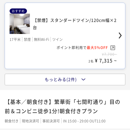
おすすめ
【禁煙】スタンダードツイン/120cm幅×2
台
17平米
禁煙
無料Wi-Fi
ツイン
ポイント即利用で
最大5％OFF
¥7,700~
¥ 7,315 ~
2名
もっとみる(2件)
【禁煙】スタンダードダブル/140cm幅×1
台
【基本／朝食付き】繁華街「七間町通り」目の
13平米
禁煙
無料Wi-Fi
ダブル
前＆コンビニ徒歩1分!朝食付きプラン
ポイント即利用で
最大5％OFF
¥5,500~
朝食付き
現地決済可
事前決済可
IN 15:00 - 29:00 OUT11:00
¥ 5,225 ~
2名