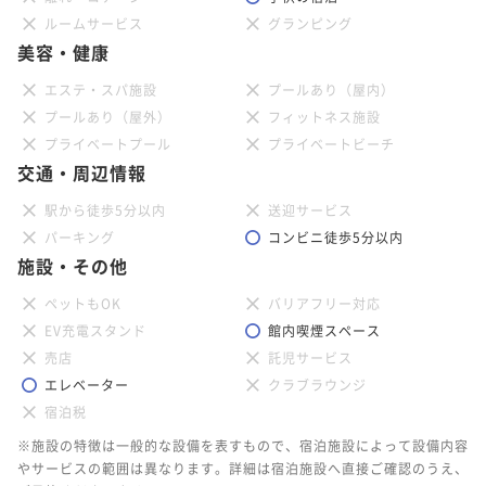
ルームサービス
グランピング
美容・健康
エステ・スパ施設
プールあり（屋内）
プールあり（屋外）
フィットネス施設
プライベートプール
プライベートビーチ
交通・周辺情報
駅から徒歩5分以内
送迎サービス
パーキング
コンビニ徒歩5分以内
施設・その他
ペットもOK
バリアフリー対応
EV充電スタンド
館内喫煙スペース
売店
託児サービス
エレベーター
クラブラウンジ
宿泊税
※施設の特徴は一般的な設備を表すもので、宿泊施設によって設備内容
やサービスの範囲は異なります。詳細は宿泊施設へ直接ご確認のうえ、