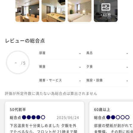
+46枚
レビューの総合点
-
-
部屋
風呂
-
5
/
-
-
朝食
夕食
-
-
接客・サービス
施設・設備
評価が所定件数に満たない為総合点は算出されません
50代前半
60歳以上
総合点
2025/06/24
総合点
下呂温泉を十分楽しめました️ 夕飯を外
部屋の壁紙が剥がれて
でたべるなら、フロントが 21時まで開
未整備。 その割に料