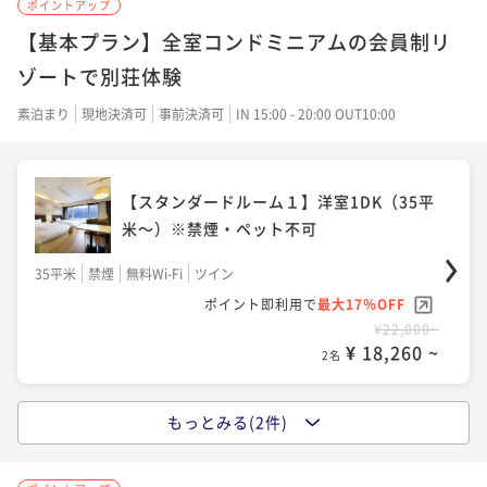
ポイントアップ
【基本プラン】全室コンドミニアムの会員制リ
55平米
禁煙
無料Wi-Fi
フォース
ポイント即利用で
最大17％OFF
ゾートで別荘体験
¥27,500~
¥ 22,825 ~
素泊まり
現地決済可
事前決済可
IN 15:00 - 20:00 OUT10:00
2名
【スタンダードルーム１】洋室1DK（35平
【ペット可・グランドルーム】和洋洋室3L
米～）※禁煙・ペット不可
DK（100平米～）※禁煙
35平米
禁煙
無料Wi-Fi
ツイン
100平米
禁煙
無料Wi-Fi
和洋室（ツイン）
ポイント即利用で
最大17％OFF
ポイント即利用で
最大17％OFF
¥22,000~
¥31,900~
¥ 18,260 ~
2名
¥ 26,477 ~
2名
もっとみる(2件)
【スタンダードルーム２】洋室1LDK（60
平米）※禁煙・ペット不可