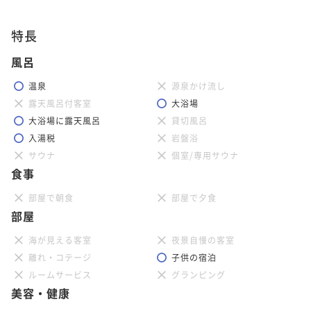
特長
風呂
温泉
源泉かけ流し
露天風呂付客室
大浴場
大浴場に露天風呂
貸切風呂
入湯税
岩盤浴
サウナ
個室/専用サウナ
食事
部屋で朝食
部屋で夕食
部屋
海が見える客室
夜景自慢の客室
離れ・コテージ
子供の宿泊
ルームサービス
グランピング
美容・健康