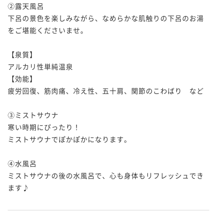
②露天風呂	

下呂の景色を楽しみながら、なめらかな肌触りの下呂のお湯
をご堪能くださいませ。

【泉質】

アルカリ性単純温泉

【効能】

疲労回復、筋肉痛、冷え性、五十肩、関節のこわばり　など

③ミストサウナ	

寒い時期にぴったり！

ミストサウナでぽかぽかになります。

④水風呂		　	

ミストサウナの後の水風呂で、心も身体もリフレッシュでき
ます♪
