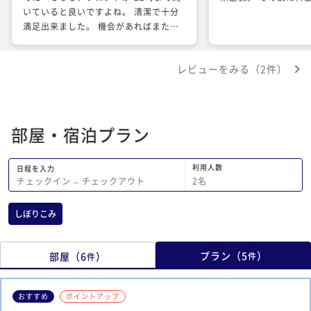
いていると良いですよね。 清潔で十分
満足出来ました。 機会があればまた利
用したいです。
レビューをみる（2件）
部屋・宿泊プラン
利用人数
日程を入力
2
名
チェックイン
−
チェックアウト
しぼりこみ
プラン
（
5
）
部屋
（
6
）
件
件
おすすめ
ポイントアップ