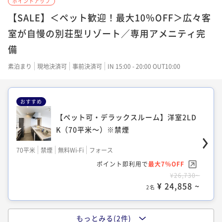
ポイントアップ
60平米
禁煙
無料Wi-Fi
ツイン
【SALE】＜ペット歓迎！最大10％OFF＞広々客
ポイント即利用で
最大17％OFF
室が自慢の別荘型リゾート／専用アメニティ完
¥24,200~
備
¥ 20,086 ~
2名
素泊まり
現地決済可
事前決済可
IN 15:00 - 20:00 OUT10:00
【デラックスルーム】和洋室3LDK（110平
おすすめ
米）※禁煙・ペット不可
【ペット可・デラックスルーム】洋室2LD
110平米
禁煙
無料Wi-Fi
和洋室（ツイン）
K（70平米～）※禁煙
ポイント即利用で
最大17％OFF
70平米
禁煙
無料Wi-Fi
フォース
¥26,400~
¥ 21,912 ~
ポイント即利用で
最大7％OFF
2名
¥26,730~
¥ 24,858 ~
2名
もっとみる(2件)