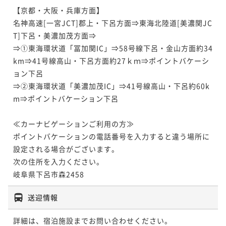
【京都・大阪・兵庫方面】

名神高速[一宮JCT]郡上・下呂方面⇒東海北陸道[美濃関JC
T]下呂・美濃加茂方面⇒

⇒①東海環状道「冨加関IC」⇒58号線下呂・金山方面約34
km⇒41号線高山・下呂方面約27ｋｍ⇒ポイントバケーシ
ョン下呂

⇒②東海環状道「美濃加茂IC」⇒41号線高山・下呂約60k
m⇒ポイントバケーション下呂

≪カーナビゲーションご利用の方≫

ポイントバケーションの電話番号を入力すると違う場所に
設定される場合がございます。

次の住所を入力ください。

岐阜県下呂市森2458
送迎情報
詳細は、宿泊施設までお問い合わせください。