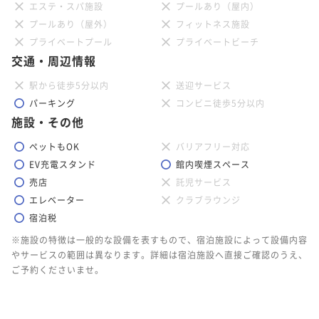
エステ・スパ施設
プールあり（屋内）
プールあり（屋外）
フィットネス施設
プライベートプール
プライベートビーチ
交通・周辺情報
駅から徒歩5分以内
送迎サービス
パーキング
コンビニ徒歩5分以内
施設・その他
ペットもOK
バリアフリー対応
EV充電スタンド
館内喫煙スペース
売店
託児サービス
エレベーター
クラブラウンジ
宿泊税
※施設の特徴は一般的な設備を表すもので、宿泊施設によって設備内容
やサービスの範囲は異なります。詳細は宿泊施設へ直接ご確認のうえ、
ご予約くださいませ。