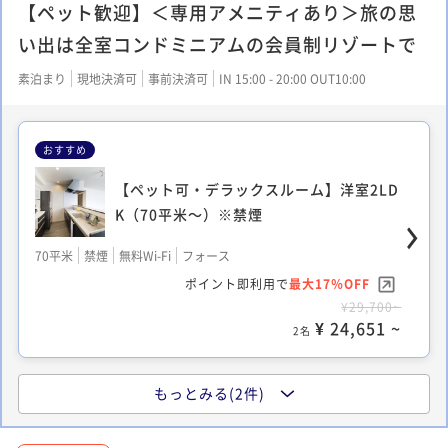
【ペット歓迎】＜専用アメニティあり＞旅の思
い出は全室コンドミニアムの会員制リゾートで
素泊まり
現地決済可
事前決済可
IN 15:00 - 20:00 OUT10:00
おすすめ
【ペット可・デラックスルーム】洋室2LD
K（70平米～）※禁煙
70平米
禁煙
無料Wi-Fi
フォース
ポイント即利用で
最大17％OFF
¥29,700~
¥ 24,651 ~
2名
もっとみる(2件)
【ペット可・スタンダードルーム２】洋室
1LDK（55平米）※禁煙