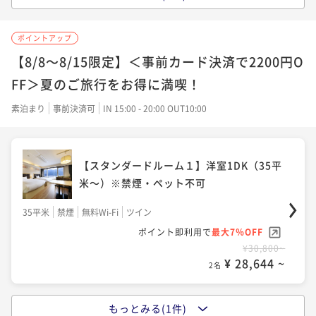
【ペット可・スタンダードルーム２】洋室
1LDK（55平米）※禁煙
ポイントアップ
55平米
禁煙
無料Wi-Fi
フォース
【8/8～8/15限定】＜事前カード決済で2200円O
ポイント即利用で
最大7％OFF
FF＞夏のご旅行をお得に満喫！
¥24,750~
¥ 23,017 ~
素泊まり
事前決済可
IN 15:00 - 20:00 OUT10:00
2名
【スタンダードルーム１】洋室1DK（35平
【ペット可・グランドルーム】和洋洋室3L
米～）※禁煙・ペット不可
DK（100平米～）※禁煙
35平米
禁煙
無料Wi-Fi
ツイン
100平米
禁煙
無料Wi-Fi
和洋室（ツイン）
ポイント即利用で
最大7％OFF
ポイント即利用で
最大7％OFF
¥30,800~
¥28,710~
¥ 28,644 ~
2名
¥ 26,700 ~
2名
もっとみる(1件)