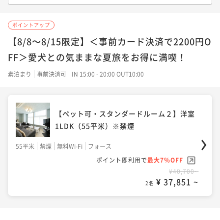
【スタンダードルーム２】洋室1LDK（60
平米）※禁煙・ペット不可
ポイントアップ
60平米
禁煙
無料Wi-Fi
ツイン
【8/8～8/15限定】＜事前カード決済で2200円O
ポイント即利用で
最大7％OFF
FF＞愛犬との気ままな夏旅をお得に満喫！
¥33,000~
¥ 30,690 ~
素泊まり
事前決済可
IN 15:00 - 20:00 OUT10:00
2名
【ペット可・スタンダードルーム２】洋室
1LDK（55平米）※禁煙
55平米
禁煙
無料Wi-Fi
フォース
ポイント即利用で
最大7％OFF
¥40,700~
¥ 37,851 ~
2名