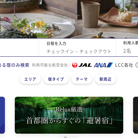
2
/
4
利用人
日程を入力
2
名
チェックイン
−
チェックアウト
ある宿のみ検索
LCC各社
利用可能な航空会社：
エリア
宿タイプ
テーマ
駅周辺
1
2
3
4
5