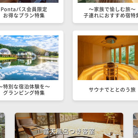
Pontaパス会員限定

～家族で愉しむ旅～

お得なプラン特集
子連れにおすすめ宿特
～特別な宿泊体験を～

サウナでととのう旅
グランピング特集
露天風呂つき客室