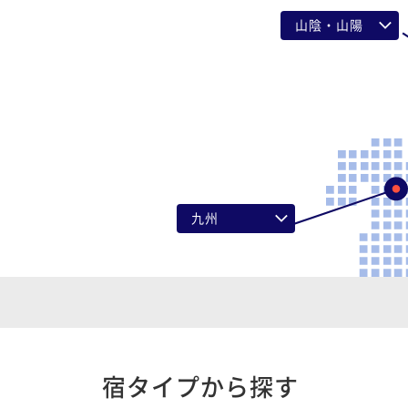
山陰・山陽
鳥取県
島根県
岡山県
広島県
山口県
九州
福岡県
佐賀県
長崎県
熊本県
大分県
宿タイプから探す
宮崎県