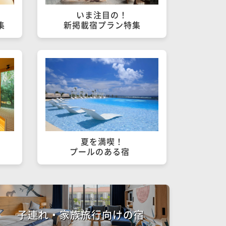
いま注目の！

集
新掲載宿プラン特集
夏を満喫！

プールのある宿	
子連れ・家族旅行向けの宿