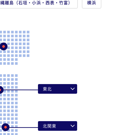
沖縄離島（石垣・小浜・西表・竹富）
横浜
東北
青森県
岩手県
宮城県
北関東
秋田県