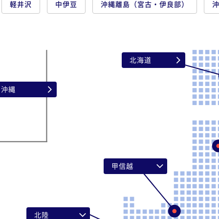
軽井沢
中伊豆
沖縄離島（宮古・伊良部）
北海道
沖縄
甲信越
新潟県
山梨県
長野県
北陸