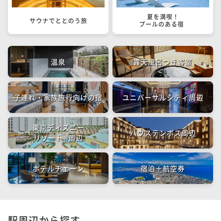
夏を満喫！

サウナでととのう旅
プールのある宿	
温泉
露天風呂つき客室
子連れ・家族旅行向けの宿
ユニバーサルシティ周辺
東京ディズニー
ハウステンボス周辺
リゾート®周辺
ホテルチェーン
宿泊＋航空券
駅周辺から探す