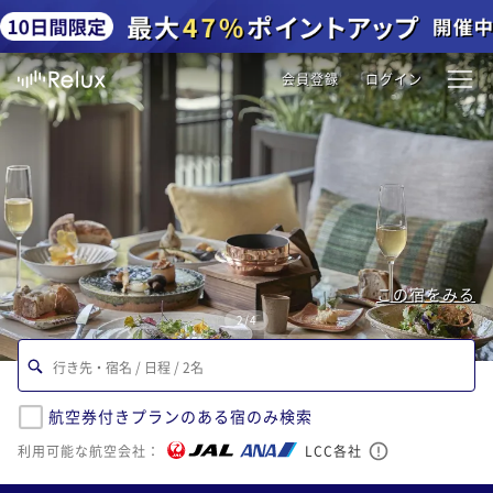
会員登録
ログイン
この宿をみる
2
/
4
航空券付きプランのある宿のみ検索
利用可能な航空会社：
LCC各社