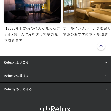
【2026年】熱海の花火が見えるホ
オールインクルーシブを楽
テル8選｜人混みを避けて夏の風
関東のおすすめホテル18選
物詩を満喫
ページトップへ
Reluxへようこそ
Reluxを体験する
Reluxをもっと知る