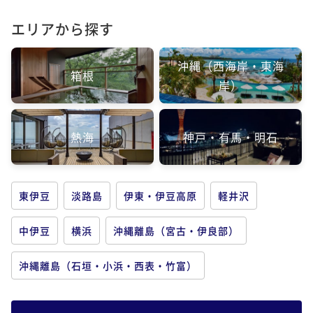
エリアから探す
沖縄（西海岸・東海
箱根
岸）
熱海
神戸・有馬・明石
東伊豆
淡路島
伊東・伊豆高原
軽井沢
中伊豆
横浜
沖縄離島（宮古・伊良部）
沖縄離島（石垣・小浜・西表・竹富）