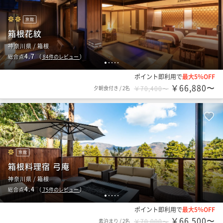
旅館
箱根花紋
神奈川県 / 箱根
4.7
総合点
（
84
件のレビュー
）
1
2
3
4
5
ポイント即利用で
最大5％OFF
￥66,880〜
夕朝食付き
/
2名
￥70,400〜
旅館
箱根料理宿 弓庵
神奈川県 / 箱根
4.4
総合点
（
75
件のレビュー
）
1
2
3
4
5
ポイント即利用で
最大5％OFF
￥66,500〜
素泊まり
/
2名
￥70,000〜