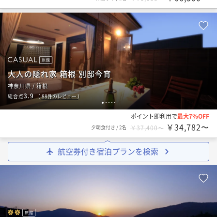
旅館
大人の隠れ家 箱根 別邸今宵
神奈川県 / 箱根
3.9
総合点
（
88
件のレビュー
）
1
2
3
4
5
ポイント即利用で
最大7％OFF
￥34,782〜
夕朝食付き
/
2名
￥37,400〜
航空券付き宿泊プランを検索
旅館