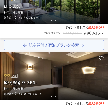
はつはな
神奈川県 / 箱根
4.5
総合点
（
27
件のレビュー
）
1
2
3
4
5
ポイント即利用で
最大5％OFF
￥96,615〜
夕朝食付き
/
2名
￥101,700〜
航空券付き宿泊プランを検索
旅館
箱根湯宿 然-ZEN-
神奈川県 / 箱根
4.7
総合点
（
173
件のレビュー
）
1
2
3
4
5
ポイント即利用で
最大5％OFF