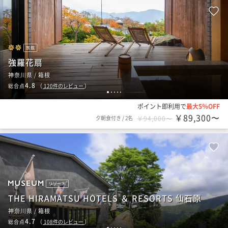
旅館
強羅花扇
神奈川県 / 箱根
4.8
総合点
（
120
件のレビュー
）
1
2
3
4
5
ポイント即利用で
最大5％OFF
￥89,300〜
夕朝食付き
/
2名
￥94,000〜
リゾート
THE HIRAMATSU HOTELS ＆ RESORTS 仙石原
神奈川県 / 箱根
4.7
総合点
（
108
件のレビュー
）
1
2
3
4
5