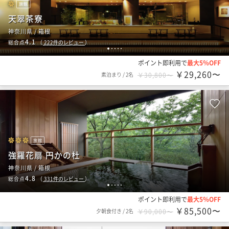
旅館
天翠茶寮
神奈川県 / 箱根
4.1
総合点
（
222
件のレビュー
）
1
2
3
4
5
ポイント即利用で
最大5％OFF
￥29,260〜
素泊まり
/
2名
￥30,800〜
旅館
強羅花扇 円かの杜
神奈川県 / 箱根
4.8
総合点
（
331
件のレビュー
）
1
2
3
4
5
ポイント即利用で
最大5％OFF
￥85,500〜
夕朝食付き
/
2名
￥90,000〜