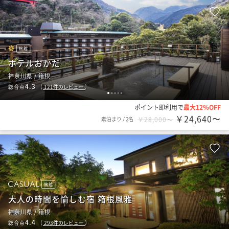
旅館
ホテルおかだ
神奈川県 / 箱根
4.3
総合点
（
121
件のレビュー
）
1
2
3
4
5
ポイント即利用で
最大12％OFF
￥24,640〜
素泊まり
/
2名
￥28,000〜
旅館
大人の時間を愉しむ宿 箱根風雅
神奈川県 / 箱根
4.4
総合点
（
293
件のレビュー
）