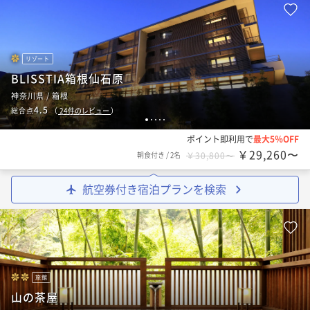
リゾート
BLISSTIA箱根仙石原
神奈川県 / 箱根
4.5
総合点
（
24
件のレビュー
）
1
2
3
4
5
ポイント即利用で
最大5％OFF
￥29,260〜
朝食付き
/
2名
￥30,800〜
航空券付き宿泊プランを検索
旅館
山の茶屋