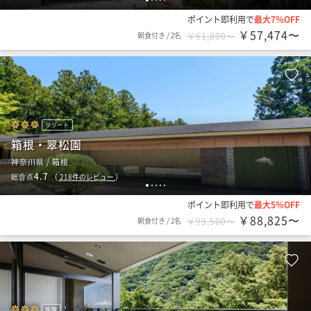
ポイント即利用で
最大7％OFF
￥57,474〜
朝食付き
/
2名
￥61,800〜
リゾート
箱根・翠松園
神奈川県 / 箱根
4.7
総合点
（
218
件のレビュー
）
1
2
3
4
5
ポイント即利用で
最大5％OFF
￥88,825〜
朝食付き
/
2名
￥93,500〜
旅館