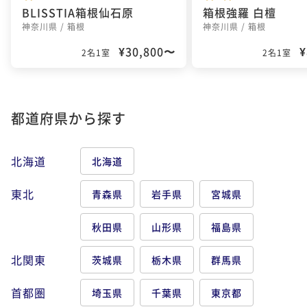
BLISSTIA箱根仙石原
箱根強羅 白檀
神奈川県 / 箱根
神奈川県 / 箱根
¥30,800〜
¥
2名1室
2名1室
都道府県から探す
北海道
北海道
東北
青森県
岩手県
宮城県
秋田県
山形県
福島県
北関東
茨城県
栃木県
群馬県
首都圏
埼玉県
千葉県
東京都