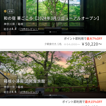
旅館
和の宿 華ごころ【2024年3月リニューアルオープン】
神奈川県 / 箱根
4.4
総合点
（
73
件のレビュー
）
1
2
3
4
5
ポイント即利用で
最大7％OFF
￥50,220〜
夕朝食付き
/
2名
￥54,000〜
旅館
箱根小涌園 三河屋旅館
神奈川県 / 箱根
4.4
総合点
（
47
件のレビュー
）
1
2
3
4
5
ポイント即利用で
最大15％OFF