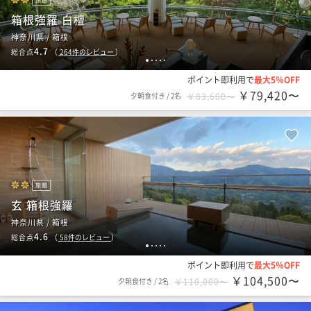
箱根強羅 白檀
神奈川県 / 箱根
4.7
総合点
（
264
件のレビュー
）
1
2
3
4
5
ポイント即利用で
最大5％OFF
￥79,420〜
夕朝食付き
/
2名
￥83,600〜
旅館
玄 箱根強羅
神奈川県 / 箱根
4.6
総合点
（
58
件のレビュー
）
1
2
3
4
5
ポイント即利用で
最大5％OFF
￥104,500〜
夕朝食付き
/
2名
￥110,000〜