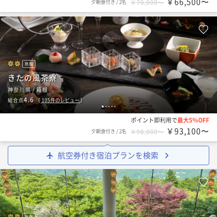
￥66,500〜
夕朝食付き
/
2名
￥70,000〜
旅館
きたの風茶寮
神奈川県 / 箱根
4.6
総合点
（
105
件のレビュー
）
1
2
3
4
5
ポイント即利用で
最大5％OFF
￥93,100〜
夕朝食付き
/
2名
￥98,000〜
航空券付き宿泊プランを検索
旅館