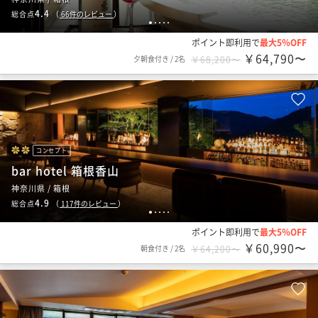
4.4
総合点
（
66
件のレビュー
）
1
2
3
4
5
ポイント即利用で
最大5％OFF
￥64,790〜
夕朝食付き
/
2名
￥68,200〜
コンセプト
bar hotel 箱根香山
神奈川県 / 箱根
4.9
総合点
（
117
件のレビュー
）
1
2
3
4
5
ポイント即利用で
最大5％OFF
￥60,990〜
朝食付き
/
2名
￥64,200〜