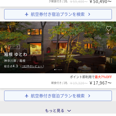
￥50,490〜
夕朝食付き
/
2名
￥59,400〜
航空券付き宿泊プランを検索
リゾート
箱根 ゆとわ
神奈川県 / 箱根
4.3
総合点
（
182
件のレビュー
）
1
2
3
4
5
ポイント即利用で
最大7％OFF
￥17,967〜
朝食付き
/
2名
￥19,320〜
航空券付き宿泊プランを検索
もっと見る