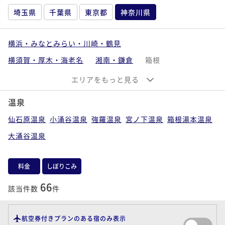
埼玉県
千葉県
東京都
神奈川県
横浜・みなとみらい・川崎・鶴見
横須賀・厚木・海老名
湘南・鎌倉
箱根
湯河原・小田原
エリアをもっと見る
温泉
仙石原温泉
小涌谷温泉
強羅温泉
宮ノ下温泉
箱根湯本温泉
大涌谷温泉
料金
しぼりこみ
66
該当件数
件
航空券付きプランのある宿のみ表示