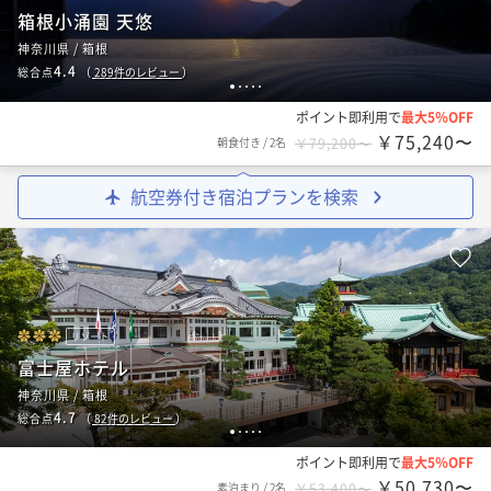
箱根小涌園 天悠
神奈川県 / 箱根
4.4
総合点
（
289
件のレビュー
）
1
2
3
4
5
ポイント即利用で
最大5％OFF
￥75,240〜
朝食付き
/
2名
￥79,200〜
航空券付き宿泊プランを検索
リゾート
富士屋ホテル
神奈川県 / 箱根
4.7
総合点
（
82
件のレビュー
）
1
2
3
4
5
ポイント即利用で
最大5％OFF
￥50,730〜
素泊まり
/
2名
￥53,400〜