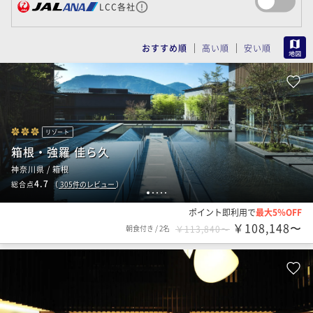
LCC各社
MAP
おすすめ順
高い順
安い順
リゾート
箱根・強羅 佳ら久
神奈川県 / 箱根
4.7
総合点
（
305
件のレビュー
）
1
2
3
4
5
ポイント即利用で
最大5％OFF
￥108,148〜
朝食付き
/
2名
￥113,840〜