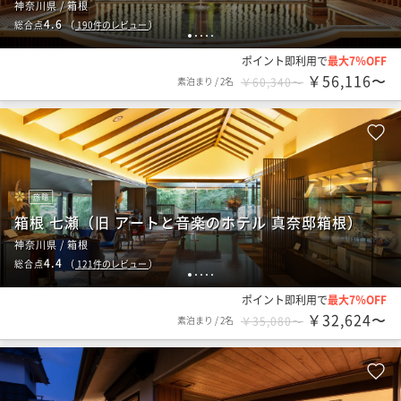
神奈川県 / 箱根
4.6
総合点
（
190
件のレビュー
）
1
2
3
4
5
ポイント即利用で
最大7％OFF
￥56,116〜
素泊まり
/
2名
￥60,340〜
旅館
箱根 七瀬（旧 アートと音楽のホテル 真奈邸箱根）
神奈川県 / 箱根
4.4
総合点
（
121
件のレビュー
）
1
2
3
4
5
ポイント即利用で
最大7％OFF
￥32,624〜
素泊まり
/
2名
￥35,080〜