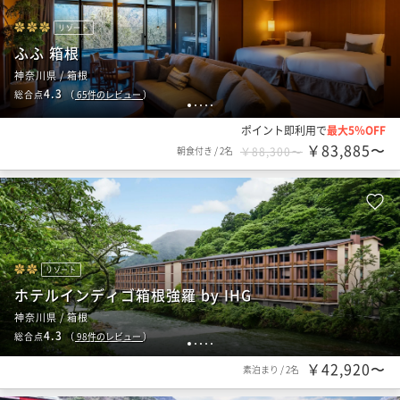
リゾート
ふふ 箱根
神奈川県 / 箱根
4.3
総合点
（
65
件のレビュー
）
1
2
3
4
5
ポイント即利用で
最大5％OFF
￥83,885〜
朝食付き
/
2名
￥88,300〜
リゾート
ホテルインディゴ箱根強羅 by IHG
神奈川県 / 箱根
4.3
総合点
（
98
件のレビュー
）
1
2
3
4
5
￥42,920〜
素泊まり
/
2名