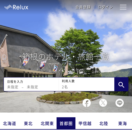
会員登録
ログイン
箱根のホテル・旅館一覧
利用人数
日程を入力
2
名
未指定
−
未指定
北海道
東北
北関東
首都圏
甲信越
北陸
東海