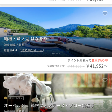
リゾート
箱根・芦ノ湖 はなをり
神奈川県 / 箱根
4.4
総合点
（
1095
件のレビュー
）
1
2
3
4
5
ポイント即利用で
最大5％OFF
￥41,952〜
夕朝食付き
/
2名
￥44,160〜
オーベルジュ
オーベルジュ 箱根フォンテーヌ・ブロー仙石亭
神奈川県 / 箱根