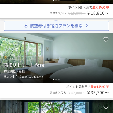
1
2
3
4
5
ポイント即利用で
最大5％OFF
￥18,810〜
素泊まり
/
2名
￥19,800〜
航空券付き宿泊プランを検索
リゾート
箱根リトリート före
神奈川県 / 箱根
4.4
総合点
（
188
件のレビュー
）
1
2
3
4
5
ポイント即利用で
最大15％OFF
￥35,700〜
素泊まり
/
2名
￥42,000〜