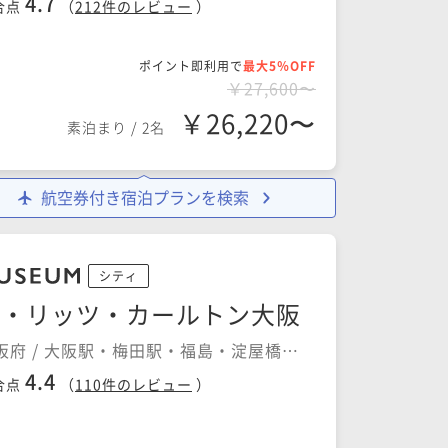
4.7
合点
（
212
件のレビュー
）
ポイント即利用で
最大5％OFF
￥27,600〜
￥26,220〜
素泊まり
/
2名
航空券付き宿泊プランを検索
シティ
ザ・リッツ・カールトン大阪
阪府 / 大阪駅・梅田駅・福島・淀屋橋・
町
4.4
合点
（
110
件のレビュー
）