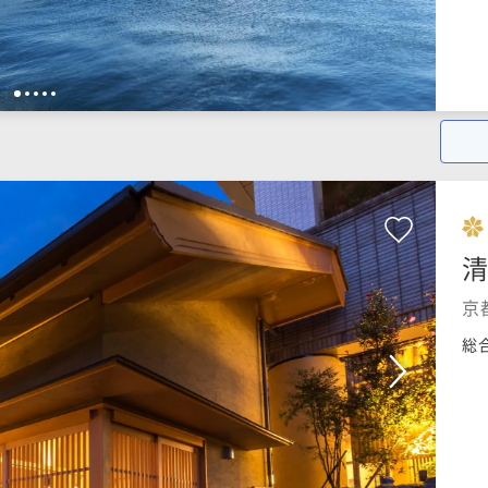
1
2
3
4
5
清
京
総