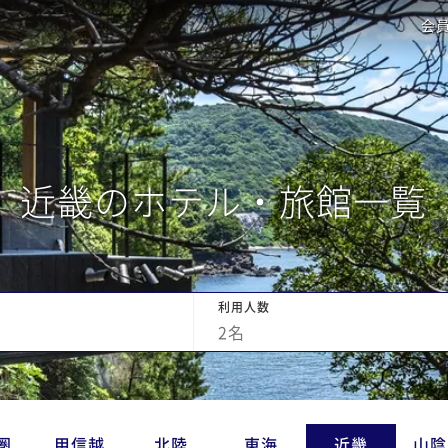
会
近畿のホテル・旅館一覧
利用人数
2
名
圏
甲信越
北陸
東海
近畿
山陰