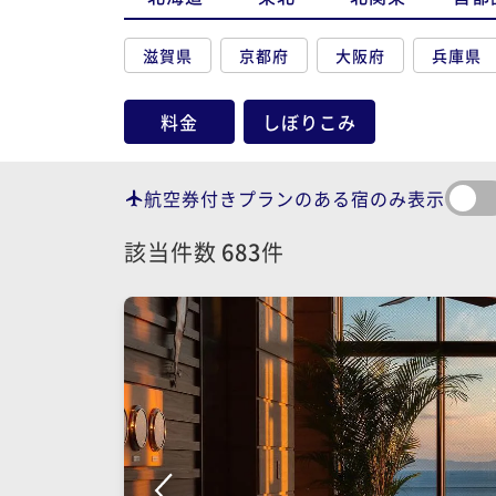
滋賀県
京都府
大阪府
兵庫県
料金
しぼりこみ
航空券付きプランのある宿のみ表示
該当件数
683
件