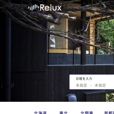
日程を入力
未指定
−
未指定
北海道
東北
北関東
首都