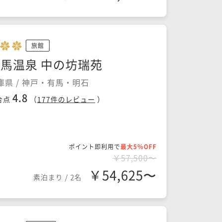
旅館
馬温泉 中の坊瑞苑
庫県 / 神戸・有馬・明石
4.8
合点
（
177
件のレビュー
）
ポイント即利用で
最大5％OFF
￥57,500〜
￥54,625〜
素泊まり
/
2名