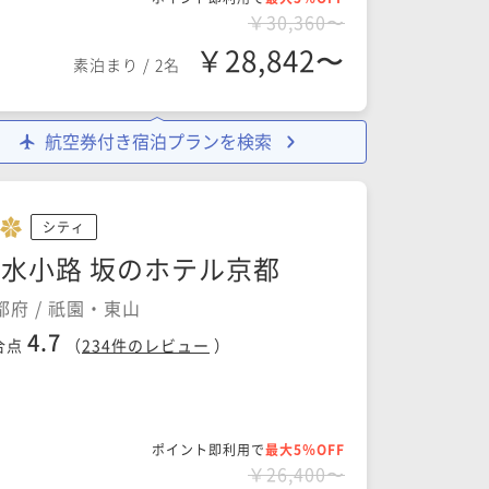
￥30,360〜
￥28,842〜
素泊まり
/
2名
航空券付き宿泊プランを検索
シティ
水小路 坂のホテル京都
都府 / 祇園・東山
4.7
合点
（
234
件のレビュー
）
ポイント即利用で
最大5％OFF
￥26,400〜