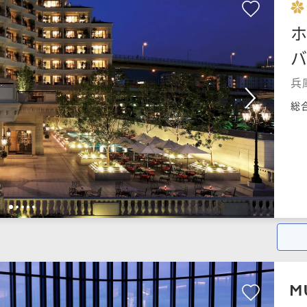
ホ
兵
総
1
2
3
4
5