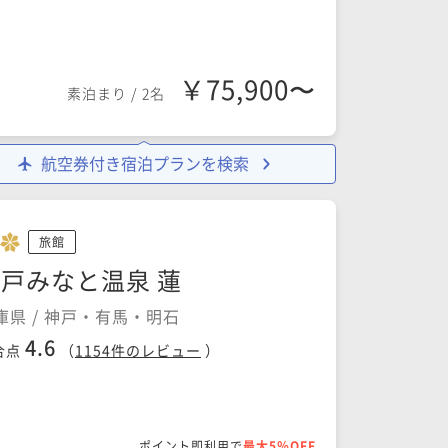
￥75,900〜
素泊まり
/
2名
航空券付き宿泊プランを検索
旅館
戸みなと温泉 蓮
庫県 / 神戸・有馬・明石
4.6
合点
（
1154
件のレビュー
）
ポイント即利用で
最大5％OFF