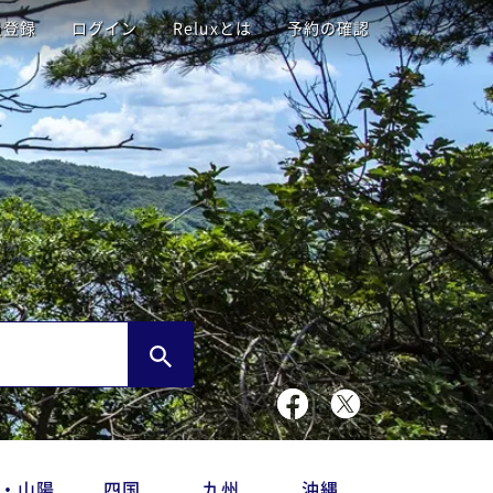
員登録
ログイン
Reluxとは
予約の確認
・山陽
四国
九州
沖縄