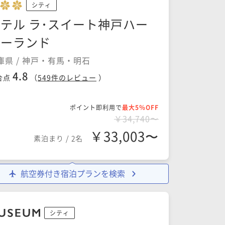
シティ
テル ラ･スイート神戸ハー
バーランド
庫県 / 神戸・有馬・明石
4.8
合点
（
549
件のレビュー
）
ポイント即利用で
最大5％OFF
￥34,740〜
￥33,003〜
素泊まり
/
2名
航空券付き宿泊プランを検索
シティ