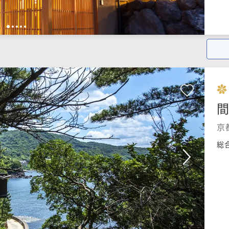
1
2
3
4
5
間
京
総