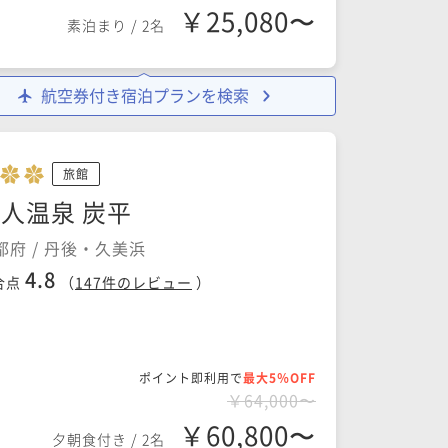
￥25,080〜
素泊まり
/
2名
航空券付き宿泊プランを検索
旅館
人温泉 炭平
都府 / 丹後・久美浜
4.8
合点
（
147
件のレビュー
）
ポイント即利用で
最大5％OFF
￥64,000〜
￥60,800〜
夕朝食付き
/
2名