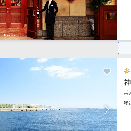
1
2
3
4
5
神
兵
総