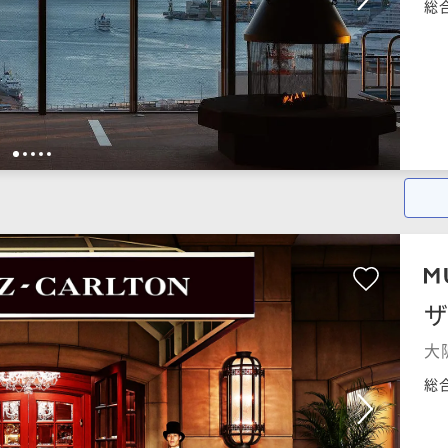
総
1
2
3
4
5
大
本
総