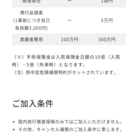
賠償責任
ー
1億円
携行品損害
(1事故につき自己
ー
5万円
負担額3,000円)
救援者費用
100万円
300万円
（
※
）手術保険金は入院保険金日額の
10
倍（入院
時）・
5
倍（外来時）となります。
（注）熱中症危険補償特約がセットされています。
ご加入条件
国内旅行傷害保険のみではご加入いただけません。
その他、キャンセル補償のご加入条件に準じます。