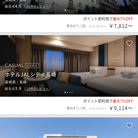
4.5
総合点
（
16
件のレビュー
）
1
2
3
4
5
ポイント即利用で
最大7％OFF
￥7,812〜
素泊まり
/
2名
￥8,400〜
ビジネス
ホテルJALシティ長崎
長崎県 / 長崎
3.9
総合点
（
19
件のレビュー
）
1
2
3
4
5
ポイント即利用で
最大7％OFF
￥9,114〜
素泊まり
/
2名
￥9,800〜