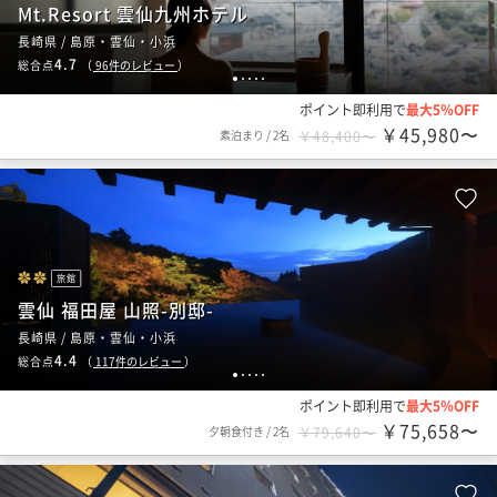
Mt.Resort 雲仙九州ホテル
長崎県 / 島原・雲仙・小浜
4.7
総合点
（
96
件のレビュー
）
1
2
3
4
5
ポイント即利用で
最大5％OFF
￥45,980〜
素泊まり
/
2名
￥48,400〜
旅館
雲仙 福田屋 山照-別邸-
長崎県 / 島原・雲仙・小浜
4.4
総合点
（
117
件のレビュー
）
1
2
3
4
5
ポイント即利用で
最大5％OFF
￥75,658〜
夕朝食付き
/
2名
￥79,640〜