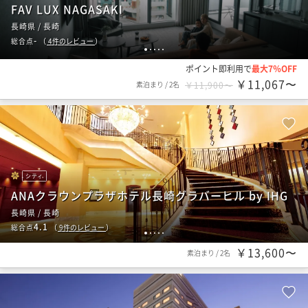
FAV LUX NAGASAKI
長崎県 / 長崎
-
総合点
（
4
件のレビュー
）
1
2
3
4
5
ポイント即利用で
最大7％OFF
￥11,067〜
素泊まり
/
2名
￥11,900〜
シティ
ANAクラウンプラザホテル長崎グラバーヒル by IHG
長崎県 / 長崎
4.1
総合点
（
9
件のレビュー
）
1
2
3
4
5
￥13,600〜
素泊まり
/
2名