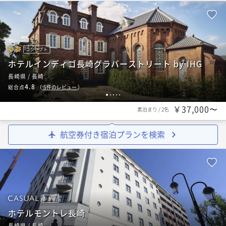
コンセプト
ホテルインディゴ長崎グラバーストリート by IHG
長崎県 / 長崎
4.8
総合点
（
5
件のレビュー
）
1
2
3
4
5
￥37,000〜
素泊まり
/
2名
航空券付き宿泊プランを検索
シティ
ホテルモントレ長崎
長崎県 / 長崎