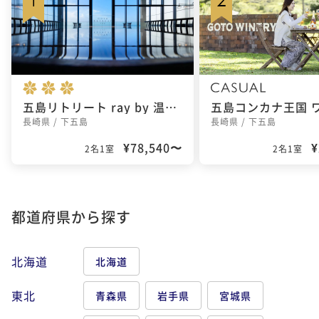
五島リトリート ray by 温故知新
長崎県 / 下五島
長崎県 / 下五島
¥78,540〜
¥
2名1室
2名1室
都道府県から探す
北海道
北海道
東北
青森県
岩手県
宮城県