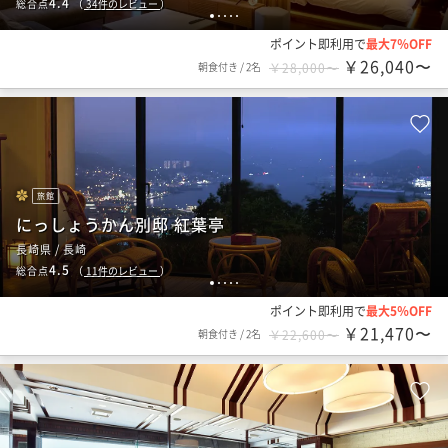
4.4
総合点
（
34
件のレビュー
）
1
2
3
4
5
ポイント即利用で
最大7％OFF
￥26,040〜
朝食付き
/
2名
￥28,000〜
旅館
にっしょうかん別邸 紅葉亭
長崎県 / 長崎
4.5
総合点
（
11
件のレビュー
）
1
2
3
4
5
ポイント即利用で
最大5％OFF
￥21,470〜
朝食付き
/
2名
￥22,600〜