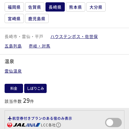
福岡県
佐賀県
長崎県
熊本県
大分県
宮崎県
鹿児島県
長崎市・雲仙・平戸
ハウステンボス・佐世保
五島列島
壱岐・対馬
温泉
雲仙温泉
料金
しぼりこみ
29
該当件数
件
航空券付きプランのある宿のみ表示
LCC各社