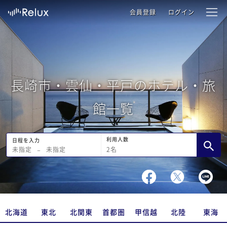
会員登録
ログイン
長崎市・雲仙・平戸のホテル・旅
館一覧
利用人数
日程を入力
2
名
未指定
−
未指定
北海道
東北
北関東
首都圏
甲信越
北陸
東海