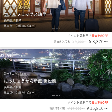
シティ
ホテルフラッグス諫早
長崎県 / 長崎
-
総合点
（
2
件のレビュー
）
1
2
3
4
5
ポイント即利用で
最大7％OFF
￥8,370〜
素泊まり
/
2名
￥9,000〜
旅館
にっしょうかん新館 梅松鶴
長崎県 / 長崎
-
総合点
（
1
件のレビュー
）
1
2
3
4
5
ポイント即利用で
最大7％OFF
￥15,810〜
朝食付き
/
2名
￥17,000〜