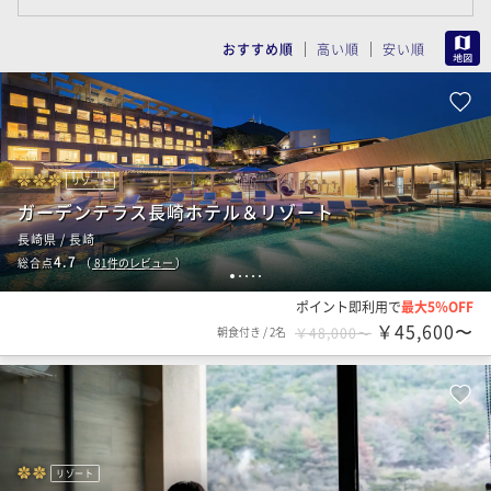
MAP
おすすめ順
高い順
安い順
リゾート
ガーデンテラス長崎ホテル＆リゾート
長崎県 / 長崎
4.7
総合点
（
81
件のレビュー
）
1
2
3
4
5
ポイント即利用で
最大5％OFF
￥45,600〜
朝食付き
/
2名
￥48,000〜
リゾート