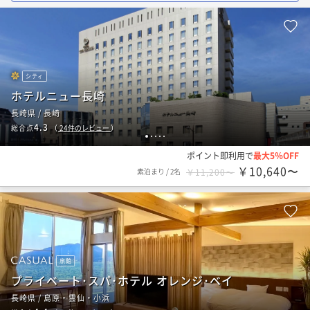
シティ
ホテルニュー長崎
長崎県 / 長崎
4.3
総合点
（
24
件のレビュー
）
1
2
3
4
5
ポイント即利用で
最大5％OFF
￥10,640〜
素泊まり
/
2名
￥11,200〜
旅館
プライベート･スパ･ホテル オレンジ･ベイ
長崎県 / 島原・雲仙・小浜