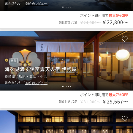
4.6
総合点
（
99
件のレビュー
）
1
2
3
4
5
ポイント即利用で
最大5％OFF
￥22,800〜
朝食付き
/
2名
￥24,000〜
旅館
海を見渡す個室露天の宿 伊勢屋
長崎県 / 島原・雲仙・小浜
4.6
総合点
（
48
件のレビュー
）
1
2
3
4
5
ポイント即利用で
最大7％OFF
￥29,667〜
朝食付き
/
2名
￥31,900〜