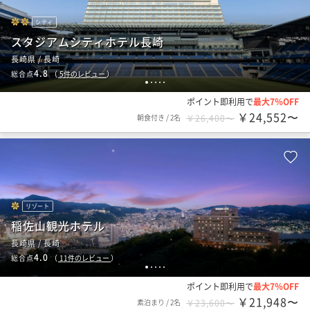
シティ
スタジアムシティホテル長崎
長崎県 / 長崎
4.8
総合点
（
5
件のレビュー
）
1
2
3
4
5
ポイント即利用で
最大7％OFF
￥24,552〜
朝食付き
/
2名
￥26,400〜
リゾート
稲佐山観光ホテル
長崎県 / 長崎
4.0
総合点
（
11
件のレビュー
）
1
2
3
4
5
ポイント即利用で
最大7％OFF
￥21,948〜
素泊まり
/
2名
￥23,600〜