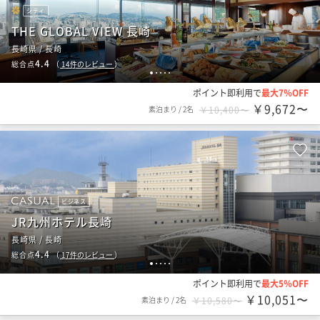
シティ
THE GLOBAL VIEW 長崎
長崎県 / 長崎
4.4
総合点
（
14
件のレビュー
）
1
2
3
4
5
ポイント即利用で
最大7％OFF
￥9,672〜
素泊まり
/
2名
￥10,400〜
ビジネス
JR九州ホテル長崎
長崎県 / 長崎
4.4
総合点
（
17
件のレビュー
）
1
2
3
4
5
ポイント即利用で
最大5％OFF
￥10,051〜
素泊まり
/
2名
￥10,580〜