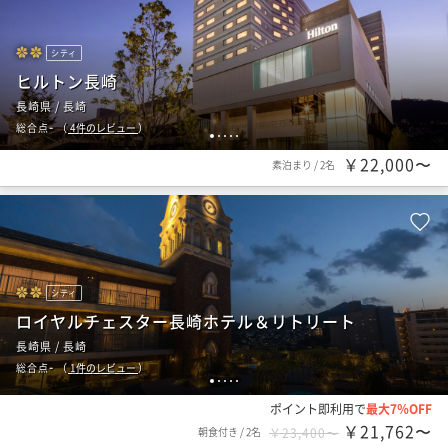
シティ
ヒルトン長崎
長崎県 / 長崎
-
総合点
（
4
件のレビュー
）
1
2
3
4
5
￥22,000〜
素泊まり
/
2名
シティ
ロイヤルチェスター長崎ホテル＆リトリート
長崎県 / 長崎
-
総合点
（
1
件のレビュー
）
1
2
3
4
5
ポイント即利用で
最大7％OFF
￥21,762〜
朝食付き
/
2名
￥23,400〜