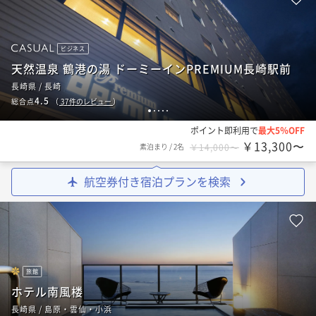
ビジネス
天然温泉 鶴港の湯 ドーミーインPREMIUM長崎駅前
長崎県 / 長崎
4.5
総合点
（
37
件のレビュー
）
1
2
3
4
5
ポイント即利用で
最大5％OFF
￥13,300〜
素泊まり
/
2名
￥14,000〜
航空券付き宿泊プランを検索
旅館
ホテル南風楼
長崎県 / 島原・雲仙・小浜