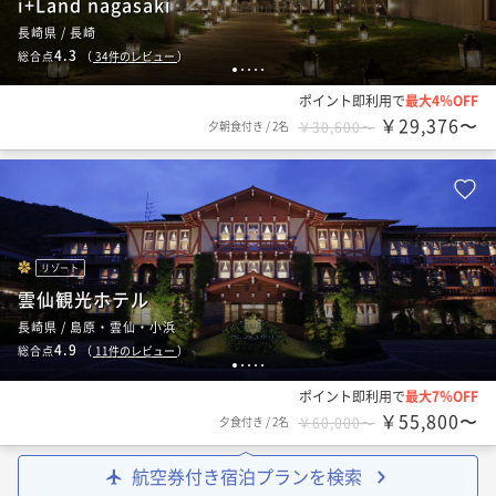
i+Land nagasaki
長崎県 / 長崎
4.3
総合点
（
34
件のレビュー
）
1
2
3
4
5
ポイント即利用で
最大4％OFF
￥29,376〜
夕朝食付き
/
2名
￥30,600〜
リゾート
雲仙観光ホテル
長崎県 / 島原・雲仙・小浜
4.9
総合点
（
11
件のレビュー
）
1
2
3
4
5
ポイント即利用で
最大7％OFF
￥55,800〜
夕食付き
/
2名
￥60,000〜
航空券付き宿泊プランを検索