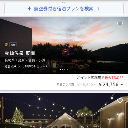
航空券付き宿泊プランを検索
旅館
雲仙温泉 東園
長崎県 / 島原・雲仙・小浜
4.6
総合点
（
48
件のレビュー
）
1
2
3
4
5
ポイント即利用で
最大7％OFF
￥24,756〜
素泊まり
/
2名
￥26,620〜
リゾート