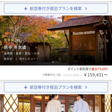
航空券付き宿泊プランを検索
旅館
旅亭 半水盧
長崎県 / 島原・雲仙・小浜
-
総合点
（
- 件のレビュー
）
1
2
3
4
5
ポイント即利用で
最大7％OFF
￥159,431〜
夕朝食付き
/
2名
￥171,432〜
航空券付き宿泊プランを検索