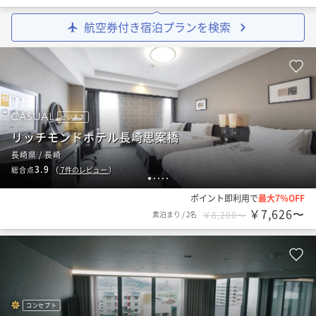
航空券付き宿泊プランを検索
ビジネス
リッチモンドホテル長崎思案橋
長崎県 / 長崎
3.9
総合点
（
7
件のレビュー
）
1
2
3
4
5
ポイント即利用で
最大7％OFF
￥7,626〜
素泊まり
/
2名
￥8,200〜
コンセプト