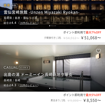
旅館
雲仙宮崎旅館 -Unzen Miyazaki Ryokan-
長崎県 / 島原・雲仙・小浜
4.4
総合点
（
35
件のレビュー
）
1
2
3
4
5
ポイント即利用で
最大7％OFF
￥51,068〜
夕朝食付き
/
2名
￥54,912〜
ビジネス
出島の湯 ドーミーイン長崎新地中華街
長崎県 / 長崎
4.3
総合点
（
31
件のレビュー
）
1
2
3
4
5
ポイント即利用で
最大5％OFF
￥8,550〜
素泊まり
/
2名
￥9,000〜