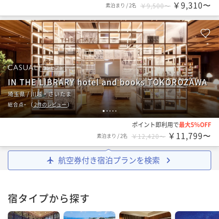
￥9,310〜
素泊まり
/
2名
￥9,500〜
コンセプト
IN THE LIBRARY hotel and books TOKOROZAWA
埼玉県 / 川越・さいたま
-
総合点
（
2
件のレビュー
）
1
2
3
4
5
ポイント即利用で
最大5％OFF
￥11,799〜
素泊まり
/
2名
￥12,420〜
航空券付き宿泊プランを検索
宿タイプから探す