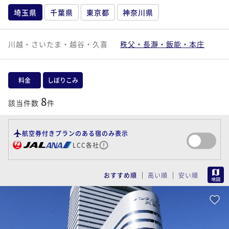
埼玉県
千葉県
東京都
神奈川県
川越・さいたま・越谷・久喜
秩父・長瀞・飯能・本庄
料金
しぼりこみ
8
該当件数
件
航空券付きプランのある宿のみ表示
LCC各社
MAP
おすすめ順
高い順
安い順