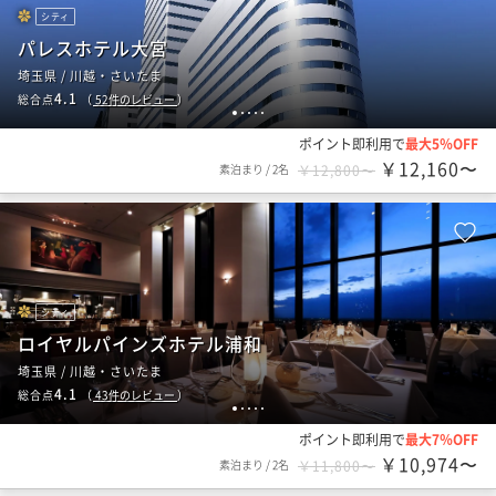
シティ
パレスホテル大宮
埼玉県 / 川越・さいたま
4.1
総合点
（
52
件のレビュー
）
1
2
3
4
5
ポイント即利用で
最大5％OFF
￥12,160〜
素泊まり
/
2名
￥12,800〜
シティ
ロイヤルパインズホテル浦和
埼玉県 / 川越・さいたま
4.1
総合点
（
43
件のレビュー
）
1
2
3
4
5
ポイント即利用で
最大7％OFF
￥10,974〜
素泊まり
/
2名
￥11,800〜