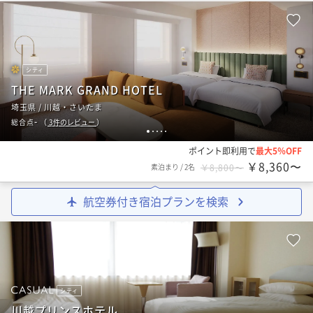
シティ
THE MARK GRAND HOTEL
埼玉県 / 川越・さいたま
-
総合点
（
3
件のレビュー
）
1
2
3
4
5
ポイント即利用で
最大5％OFF
￥8,360〜
素泊まり
/
2名
￥8,800〜
航空券付き宿泊プランを検索
シティ
川越プリンスホテル