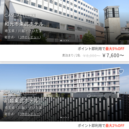
ビジネス
和光市東武ホテル
埼玉県 / 川越・さいたま
-
総合点
（
3
件のレビュー
）
1
2
3
4
5
ポイント即利用で
最大5％OFF
￥7,600〜
素泊まり
/
2名
￥8,000〜
ビジネス
川越東武ホテル
埼玉県 / 川越・さいたま
-
総合点
（
3
件のレビュー
）
1
2
3
4
5
ポイント即利用で
最大2％OFF