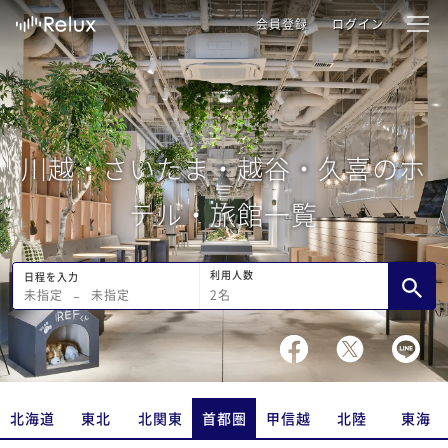
会員登録
ログイン
川越・さいたま・越谷・久喜のホ
テル・旅館一覧
利用人数
日程を入力
2
名
未指定
−
未指定
北海道
東北
北関東
首都圏
甲信越
北陸
東海