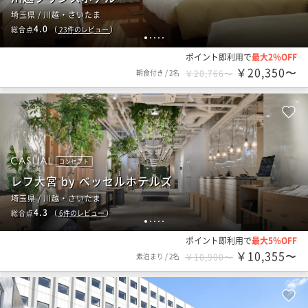
埼玉県 / 川越・さいたま
4.0
総合点
（
23
件のレビュー
）
1
2
3
4
5
ポイント即利用で
最大2％OFF
￥20,350〜
朝食付き
/
2名
￥20,766〜
コンセプト
レフ大宮 by ベッセルホテルズ
埼玉県 / 川越・さいたま
4.3
総合点
（
6
件のレビュー
）
1
2
3
4
5
ポイント即利用で
最大5％OFF
￥10,355〜
素泊まり
/
2名
￥10,900〜