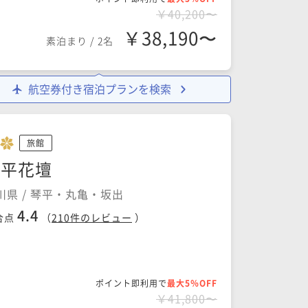
￥40,200〜
￥38,190〜
素泊まり
/
2名
航空券付き宿泊プランを検索
旅館
琴平花壇
川県 / 琴平・丸亀・坂出
4.4
合点
（
210
件のレビュー
）
ポイント即利用で
最大5％OFF
￥41,800〜