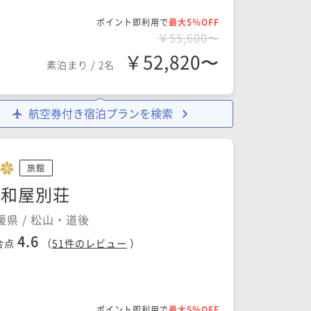
ポイント即利用で
最大5％OFF
￥55,600〜
￥52,820〜
素泊まり
/
2名
航空券付き宿泊プランを検索
旅館
大和屋別荘
媛県 / 松山・道後
4.6
合点
（
51
件のレビュー
）
ポイント即利用で
最大5％OFF