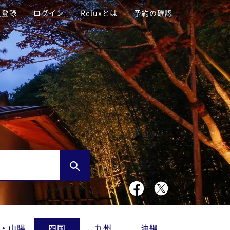
員登録
ログイン
Reluxとは
予約の確認
・山陽
四国
九州
沖縄