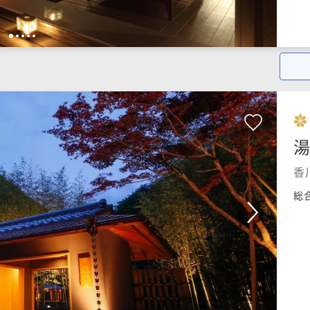
1
2
3
4
5
湯
香
総