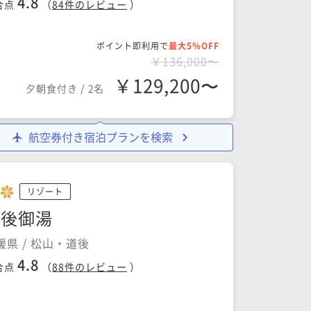
4.8
合点
（
84
件のレビュー
）
ポイント即利用で
最大5％OFF
￥136,000〜
￥129,200〜
夕朝食付き
/
2名
航空券付き宿泊プランを検索
リゾート
道後御湯
媛県 / 松山・道後
4.8
合点
（
88
件のレビュー
）