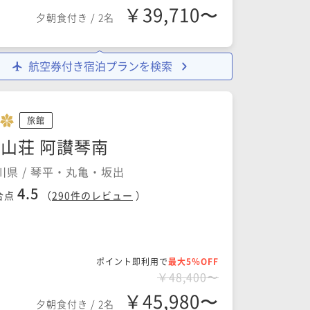
￥39,710〜
夕朝食付き
/
2名
航空券付き宿泊プランを検索
旅館
山荘 阿讃琴南
川県 / 琴平・丸亀・坂出
4.5
合点
（
290
件のレビュー
）
ポイント即利用で
最大5％OFF
￥48,400〜
￥45,980〜
夕朝食付き
/
2名