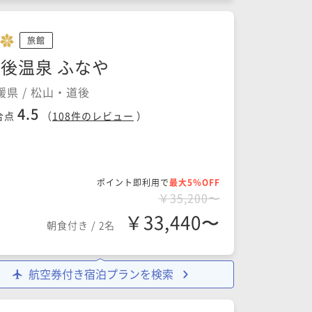
旅館
後温泉 ふなや
媛県 / 松山・道後
4.5
合点
（
108
件のレビュー
）
ポイント即利用で
最大5％OFF
￥35,200〜
￥33,440〜
朝食付き
/
2名
航空券付き宿泊プランを検索