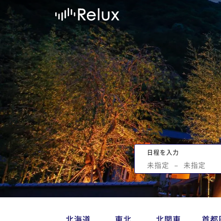
日程を入力
未指定
−
未指定
北海道
東北
北関東
首都