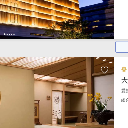
1
2
3
4
5
愛
総