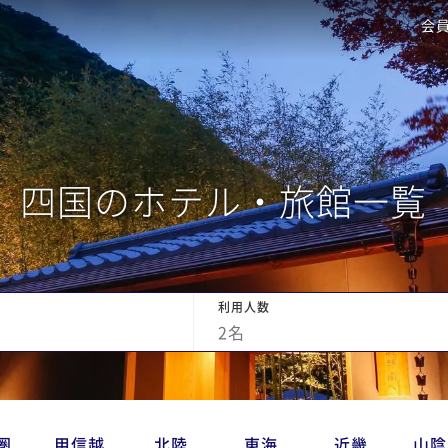
会
四国のホテル・旅館一覧
利用人数
2
名
圏
甲信越
北陸
東海
近畿
山陰