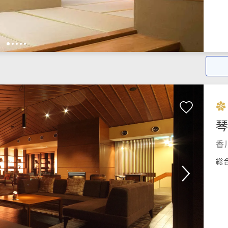
1
2
3
4
5
香
総