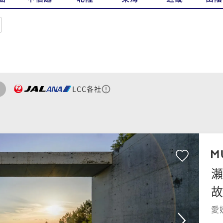
LCC各社
瀬
愛