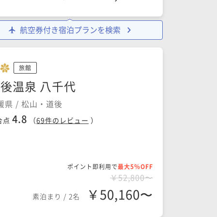
航空券付き宿泊プランを検索
旅館
後温泉 八千代
媛県 / 松山・道後
4.8
合点
（
69
件のレビュー
）
ポイント即利用で
最大5％OFF
￥52,800〜
￥50,160〜
素泊まり
/
2名