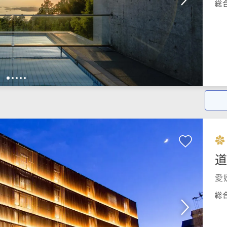
総
1
2
3
4
5
愛
総