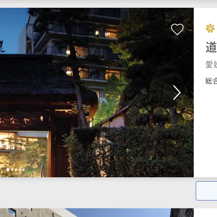
道
愛
総
1
2
3
4
5