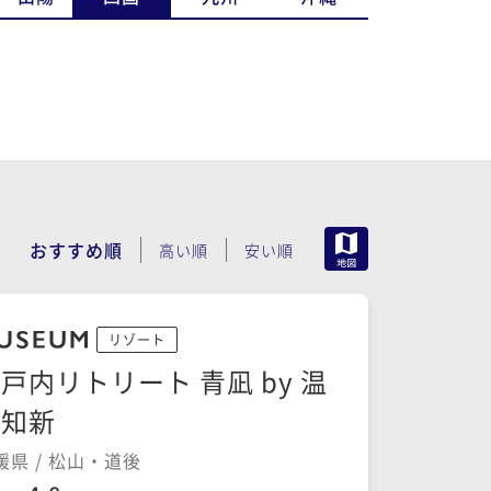
MAP
おすすめ順
高い順
安い順
リゾート
戸内リトリート 青凪 by 温
故知新
媛県 / 松山・道後