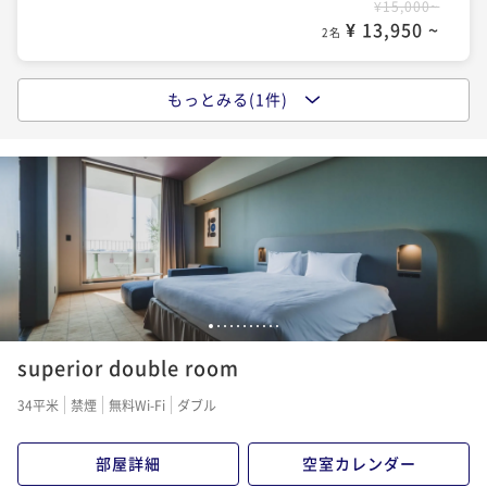
¥15,000~
¥ 13,950 ~
2名
もっとみる(1件)
ポイントアップ
【オープン記念特別セール】（食事なし）5月7日グラ
ンドオープン
素泊まり
事前決済可
IN 15:00 - 23:00 OUT11:00
ポイント即利用で
最大7％OFF
¥19,000~
¥ 17,670 ~
2名
1
2
3
4
5
6
7
8
9
10
11
superior double room
34平米
禁煙
無料Wi-Fi
ダブル
部屋詳細
空室カレンダー