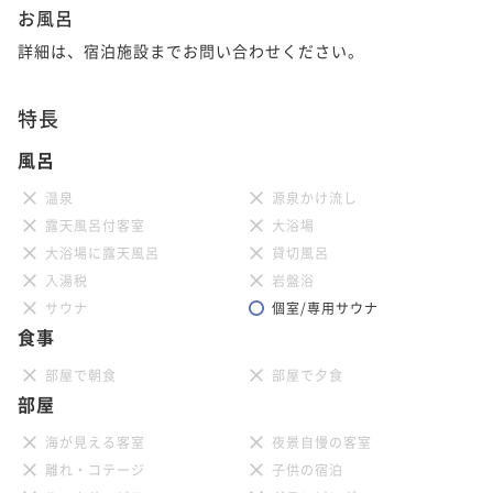
お風呂
詳細は、宿泊施設までお問い合わせください。
特長
風呂
温泉
源泉かけ流し
露天風呂付客室
大浴場
大浴場に露天風呂
貸切風呂
入湯税
岩盤浴
サウナ
個室/専用サウナ
食事
部屋で朝食
部屋で夕食
部屋
海が見える客室
夜景自慢の客室
離れ・コテージ
子供の宿泊