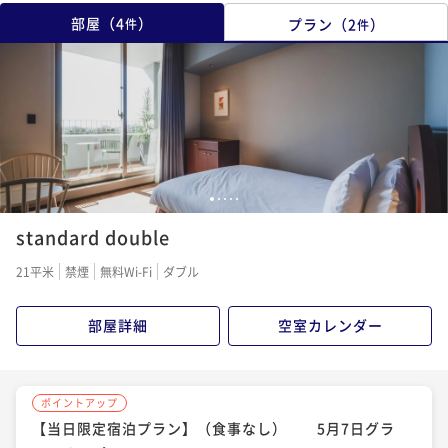
部屋
（
4
）
プラン
（
2
）
件
件
1
2
3
4
5
standard double
21平米
禁煙
無料Wi-Fi
ダブル
部屋詳細
空室カレンダー
ポイントアップ
【当日限定宿泊プラン】（食事なし） 5月7日グラ