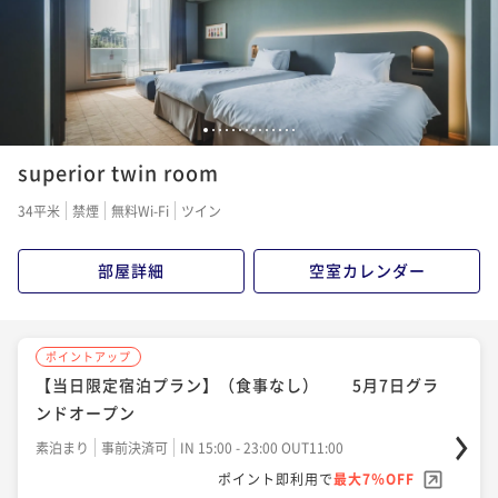
ポイント即利用で
最大7％OFF
¥10,000~
¥ 9,300 ~
2名
1
2
3
4
5
6
7
8
9
10
11
12
13
14
superior twin room
34平米
禁煙
無料Wi-Fi
ツイン
部屋詳細
空室カレンダー
ポイントアップ
【当日限定宿泊プラン】（食事なし） 5月7日グラ
ンドオープン
素泊まり
事前決済可
IN 15:00 - 23:00 OUT11:00
ポイント即利用で
最大7％OFF