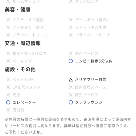
ルームサービス
グランピング
美容・健康
エステ・スパ施設
プールあり（屋内）
プールあり（屋外）
フィットネス施設
プライベートプール
プライベートビーチ
交通・周辺情報
駅から徒歩5分以内
送迎サービス
パーキング
コンビニ徒歩5分以内
施設・その他
ペットもOK
バリアフリー対応
EV充電スタンド
館内喫煙スペース
売店
託児サービス
エレベーター
クラブラウンジ
宿泊税
※施設の特徴は一般的な設備を表すもので、宿泊施設によって設備内容
やサービスの範囲は異なります。詳細は宿泊施設へ直接ご確認のうえ、
ご予約くださいませ。