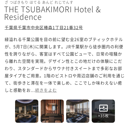
ざ つばきもり ほてる あんど れじでんす
THE TSUBAKIMORI Hotel &
Residence
千葉県千葉市中央区椿森1丁目21番32号
緑溢れる千葉公園を目の前に望む全26室のブティックホテル
が、5月7日(木)に開業します。JR千葉駅から徒歩圏内の利便
性を誇りながら、客室はすべて公園ビューで、日常の喧騒か
ら離れた空間を実現。デザイン性とこの地だけの体験にこだ
わり、スタンダードからサウナ付きスイートまで多彩なお部
屋タイプをご用意。1階のビストロや周辺店舗のご利用を通じ
て、街歩きと滞在を一体で楽しめ、ここでしか味わえない癒
しと感動をお...
続きをよむ
+35枚