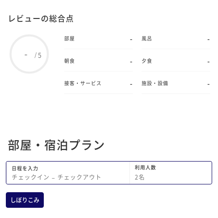
レビューの総合点
-
-
部屋
風呂
-
5
/
-
-
朝食
夕食
-
-
接客・サービス
施設・設備
部屋・宿泊プラン
利用人数
日程を入力
2
名
チェックイン
−
チェックアウト
しぼりこみ