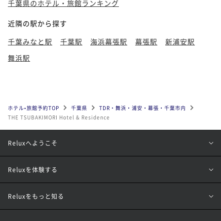
千葉県のホテル・旅館ランキング
近隣の駅から探す
千葉みなと駅
千葉駅
海浜幕張駅
幕張駅
新浦安駅
舞浜駅
ホテル•旅館予約TOP
千葉県
TDR・舞浜・浦安・幕張・千葉市内
THE TSUBAKIMORI Hotel & Residence
Reluxへようこそ
Reluxを体験する
Reluxをもっと知る