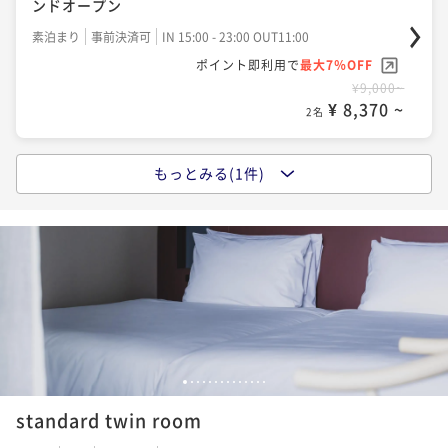
ンドオープン
素泊まり
事前決済可
IN 15:00 - 23:00 OUT11:00
ポイント即利用で
最大7％OFF
¥9,000~
¥ 8,370 ~
2名
もっとみる(1件)
ポイントアップ
【オープン記念特別セール】（食事なし）5月7日グラ
ンドオープン
素泊まり
事前決済可
IN 15:00 - 23:00 OUT11:00
ポイント即利用で
最大7％OFF
¥10,000~
¥ 9,300 ~
2名
1
2
3
4
5
6
7
8
9
10
11
12
13
14
standard twin room