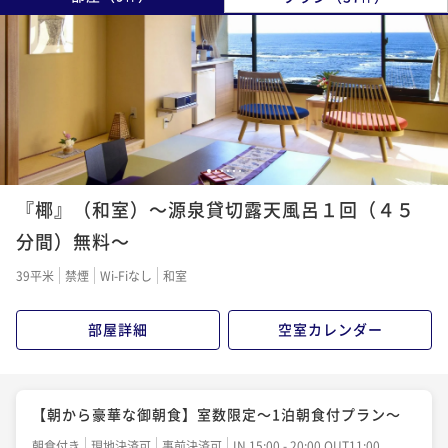
1
2
3
4
5
6
『椰』（和室）～源泉貸切露天風呂１回（４５
分間）無料～
39平米
禁煙
Wi-Fiなし
和室
部屋詳細
空室カレンダー
【朝から豪華な御朝食】室数限定～1泊朝食付プラン～
朝食付き
現地決済可
事前決済可
IN 15:00 - 20:00 OUT11:00