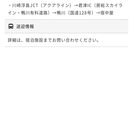
分！プールと温泉も楽しめます。～夏期ご宿泊プラン
・川崎浮島JCT（アクアライン）→君津IC（房総スカイラ
¥80,000~
～
二食付き
現地決済可
事前決済可
IN 15:00 - 18:00 OUT11:00
¥ 76,000 ~
イン・鴨川有料道路）→鴨川（国道128号）→宿中屋
2名
【金目鯛の姿煮会席～PREMIUM～】
ポイント即利用で
最大5％OFF
¥80,000~
送迎情報
二食付き
現地決済可
事前決済可
IN 15:00 - 18:00 OUT11:00
¥ 76,000 ~
2名
【早割30】金目鯛の姿煮会席～30日前のご予約で1,00
ポイント即利用で
最大5％OFF
詳細は、宿泊施設までお問い合わせください。
0円OFF～
¥80,000~
¥ 76,000 ~
2名
二食付き
現地決済可
事前決済可
IN 15:00 - 18:00 OUT11:00
【アーリーチェックイン＜In14:00/Out11:00＞】～鮑
ポイント即利用で
最大5％OFF
のステーキ会席～
¥80,000~
【アニバーサリープラン】～伊勢海老と鯛のしゃぶし
二食付き
現地決済可
事前決済可
IN 14:00 - 18:00 OUT11:00
¥ 76,000 ~
2名
ゃぶ会席～
ポイント即利用で
最大5％OFF
¥82,000~
二食付き
現地決済可
事前決済可
IN 15:00 - 18:00 OUT11:00
¥ 77,900 ~
2名
【夏のファミリープラン】～幼児のお子様は無料でご
ポイント即利用で
最大5％OFF
招待！～
¥80,000~
¥ 76,000 ~
2名
二食付き
現地決済可
事前決済可
IN 15:00 - 18:00 OUT11:00
【アーリーチェックイン＜In14:00/Out11:00＞】～金
ポイント即利用で
最大5％OFF
目鯛の姿煮会席～
¥80,000~
【早割30】鮑のステーキ会席～30日前のご予約で1,00
二食付き
現地決済可
事前決済可
IN 14:00 - 18:00 OUT11:00
¥ 76,000 ~