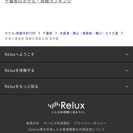
千葉県のホテル・旅館ランキング
二食付き
現地決済可
事前決済可
IN 15:00 - 18:00 OUT11:00
【カップルプラン】～伊勢海老と鯛のしゃぶしゃぶ会
ポイント即利用で
最大5％OFF
席～バーラウンジ利用無料付
¥80,000~
¥ 76,000 ~
2名
二食付き
現地決済可
事前決済可
IN 15:00 - 18:00 OUT11:00
ポイント即利用で
最大5％OFF
ホテル•旅館予約TOP
千葉県
木更津・館山・南房総・鴨川・九十九里
天津小湊温泉 城崎の源泉の湯 宿中屋
¥86,000~
【サマープラン～プール無料！～】海水浴場まで徒歩3
¥ 81,700 ~
2名
分！プールと温泉も楽しめます。～夏期ご宿泊プラン
Reluxへようこそ
～
二食付き
現地決済可
事前決済可
IN 15:00 - 18:00 OUT11:00
ポイント即利用で
最大5％OFF
Reluxを体験する
¥82,000~
¥ 77,900 ~
2名
Reluxをもっと知る
【アーリーチェックイン＜In14:00/Out11:00＞】～鮑
のステーキ会席～
二食付き
現地決済可
事前決済可
IN 14:00 - 18:00 OUT11:00
勧誘方針
サービス利用規約
プライバシーポリシー
ポイント即利用で
最大5％OFF
Cookie等を利用したお客様情報の外部送信について