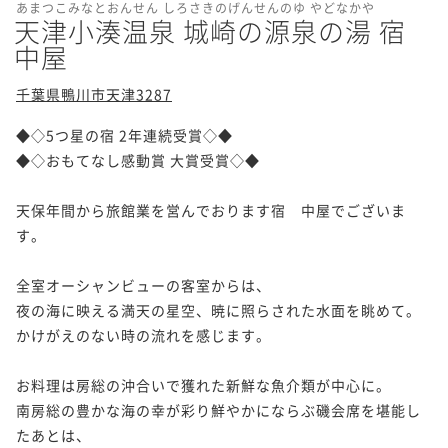
あまつこみなとおんせん しろさきのげんせんのゆ やどなかや
天津小湊温泉 城崎の源泉の湯 宿
中屋
千葉県鴨川市天津3287
◆◇5つ星の宿 2年連続受賞◇◆

◆◇おもてなし感動賞 大賞受賞◇◆

天保年間から旅館業を営んでおります宿　中屋でございま
す。

全室オーシャンビューの客室からは、

夜の海に映える満天の星空、暁に照らされた水面を眺めて。

かけがえのない時の流れを感じます。

お料理は房総の沖合いで獲れた新鮮な魚介類が中心に。

南房総の豊かな海の幸が彩り鮮やかにならぶ磯会席を堪能し
たあとは、
