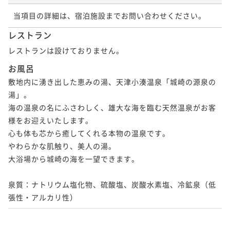
のご予約で1,000円OFF～
¥68,000~
¥68,000~
¥74,000~
ポイントアップ
¥ 64,600 ~
¥ 64,600 ~
当項目の詳細は、宿泊施設までお問い合わせください。
2名
二食付き
現地決済可
事前決済可
IN 15:00 - 18:00 OUT11:00
2名
¥ 70,300 ~
2名
【カップルプラン】～伊勢海老と鯛のしゃぶしゃぶ会
ポイント即利用で
最大5％OFF
レストラン
席～バーラウンジ利用無料付＜お日にち限定＞
¥76,000~
レストランは設けておりません。
【アニバーサリープラン】～伊勢海老と鯛のしゃぶし
¥ 72,200 ~
【サマープラン～プール無料！～】海水浴場まで徒歩3
二食付き
現地決済可
事前決済可
IN 15:00 - 18:00 OUT11:00
2名
【早割30】伊勢海老と鯛のしゃぶしゃぶ会席～30日前
ゃぶ会席～
分！プールと温泉も楽しめます。～夏期ご宿泊プラン
お風呂
ポイント即利用で
最大15％OFF
のご予約で1,000円OFF～
～
¥80,000~
二食付き
現地決済可
事前決済可
IN 15:00 - 18:00 OUT11:00
敷地内に湧き出した恵みの湯、天津小湊温泉「城崎の源泉の
二食付き
現地決済可
事前決済可
IN 15:00 - 18:00 OUT11:00
二食付き
現地決済可
事前決済可
IN 15:00 - 18:00 OUT11:00
¥ 68,000 ~
【伊勢海老と鯛のしゃぶしゃぶ会席～STANDARD～】
2名
湯」。

ポイント即利用で
最大5％OFF
ポイント即利用で
最大5％OFF
ポイント即利用で
最大5％OFF
～標準コース～
海の温泉の名にふさわしく、雄大な海を臨む天然温泉がお客
¥68,000~
¥68,000~
¥76,000~
¥ 64,600 ~
¥ 64,600 ~
様をお迎えいたします。

2名
二食付き
現地決済可
事前決済可
IN 15:00 - 18:00 OUT11:00
2名
¥ 72,200 ~
ポイントアップ
2名
心も体も芯から癒してくれる本物の温泉です。

ポイント即利用で
最大5％OFF
【金目鯛の姿煮会席～PREMIUM～】＜お日にち限定＞
やわらかな肌触り、美人の湯。

¥76,000~
二食付き
現地決済可
事前決済可
IN 15:00 - 18:00 OUT11:00
【早割30】金目鯛の姿煮会席～30日前のご予約で1,00
¥ 72,200 ~
【夏のファミリープラン】～幼児のお子様は無料でご
大浴場から城崎の海を一望できます。

2名
【伊勢海老と鯛のしゃぶしゃぶ会席～STANDARD～】
0円OFF～
ポイント即利用で
最大15％OFF
招待！～
～標準コース～
¥80,000~
泉質：ナトリウム塩化物、硫酸塩、炭酸水素塩、冷鉱泉（低
二食付き
現地決済可
事前決済可
IN 15:00 - 18:00 OUT11:00
二食付き
現地決済可
事前決済可
IN 15:00 - 18:00 OUT11:00
¥ 68,000 ~
二食付き
現地決済可
事前決済可
IN 15:00 - 18:00 OUT11:00
2名
【アーリーチェックイン＜In14:00/Out11:00＞】～伊
張性・アルカリ性）
ポイント即利用で
最大5％OFF
ポイント即利用で
最大5％OFF
ポイント即利用で
最大5％OFF
勢海老と鯛のしゃぶしゃぶ会席～
¥68,000~
¥68,000~
¥76,000~
¥ 64,600 ~
¥ 64,600 ~
2名
二食付き
現地決済可
事前決済可
IN 14:00 - 18:00 OUT11:00
ポイントアップ
2名
¥ 72,200 ~
2名