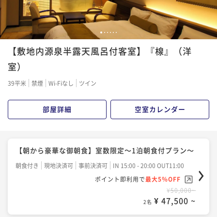
ポイントアップ
ポイントアップ
【鴨川の海を楽しむ～お料理おまかせコース～】海水
1
2
3
4
5
6
【伊勢海老と鯛のしゃぶしゃぶ会席～STANDARD～】
浴＆プール＆温泉も楽しめます。＜お日にち限定＞
【敷地内源泉半露天風呂付客室】『楾』（洋
～標準コース～＜平日限定＞
二食付き
現地決済可
事前決済可
IN 15:00 - 18:00 OUT11:00
室）
二食付き
現地決済可
事前決済可
IN 16:00 - 18:00 OUT11:00
ポイント即利用で
最大15％OFF
ポイント即利用で
最大15％OFF
¥62,000~
39平米
禁煙
Wi-Fiなし
ツイン
¥ 52,700 ~
¥60,000~
2名
¥ 51,000 ~
2名
部屋詳細
空室カレンダー
【鮑踊焼と伊勢海老お造りコース】
【夏のお料理おまかせ～直近特別プラン～】海水浴＆
二食付き
現地決済可
事前決済可
IN 15:00 - 18:00 OUT11:00
プール＆温泉も楽しめます。＜お日にち限定＞
【朝から豪華な御朝食】室数限定～1泊朝食付プラン～
ポイント即利用で
最大5％OFF
二食付き
現地決済可
事前決済可
IN 15:00 - 18:00 OUT11:00
朝食付き
現地決済可
事前決済可
IN 15:00 - 20:00 OUT11:00
¥56,000~
¥ 53,200 ~
ポイント即利用で
最大5％OFF
2名
ポイント即利用で
最大5％OFF
¥56,000~
¥50,000~
¥ 53,200 ~
¥ 47,500 ~
2名
2名
ポイントアップ