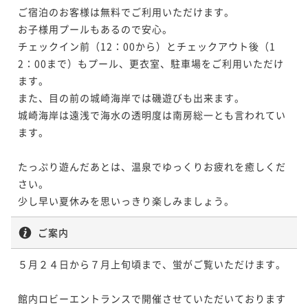
【鴨川の海を楽しむ～鮑・伊勢海老コース～】海水浴
【アーリーチェックイン＜In14:00/Out11:00＞】～伊
ご宿泊のお客様は無料でご利用いただけます。

【夏のカップルプラン】～お日にち限定！～
＆プール＆温泉も楽しめます。＜お日にち限定＞
勢海老と鯛のしゃぶしゃぶ会席～
お子様用プールもあるので安心。

二食付き
現地決済可
事前決済可
IN 15:00 - 18:00 OUT11:00
ポイントアップ
ポイントアップ
チェックイン前（12：00から）とチェックアウト後（1
二食付き
現地決済可
事前決済可
IN 15:00 - 18:00 OUT11:00
二食付き
現地決済可
事前決済可
IN 14:00 - 18:00 OUT11:00
【カップルプラン】～伊勢海老と鯛のしゃぶしゃぶ会
ポイント即利用で
最大5％OFF
【金目鯛の姿煮会席～PREMIUM～】＜平日限定＞
2：00まで）もプール、更衣室、駐車場をご利用いただけ
ポイント即利用で
最大15％OFF
ポイント即利用で
最大5％OFF
¥66,000~
席～バーラウンジ利用無料付＜お日にち限定＞
ます。

¥ 62,700 ~
二食付き
現地決済可
事前決済可
IN 16:00 - 18:00 OUT11:00
¥80,000~
¥66,000~
2名
二食付き
現地決済可
事前決済可
IN 15:00 - 18:00 OUT11:00
¥ 68,000 ~
また、目の前の城崎海岸では磯遊びも出来ます。

¥ 62,700 ~
2名
ポイント即利用で
最大15％OFF
2名
ポイント即利用で
最大15％OFF
城崎海岸は遠浅で海水の透明度は南房総一とも言われてい
¥76,000~
¥80,000~
¥ 64,600 ~
ます。

【アーリーチェックイン＜In14:00/Out11:00＞】～伊
2名
¥ 68,000 ~
ポイントアップ
2名
【家族旅行応援！ファミリープラン】～9歳以下のお子
勢海老と鯛のしゃぶしゃぶ会席～
【鮑のステーキ会席～PREMIUM～】～美味しいものを
たっぷり遊んだあとは、温泉でゆっくりお疲れを癒しくだ
様は無料でご招待！～
二食付き
現地決済可
事前決済可
IN 14:00 - 18:00 OUT11:00
少しずつ～＜お日にち限定＞
ポイントアップ
さい。

二食付き
ポイントアップ
現地決済可
事前決済可
IN 15:00 - 18:00 OUT11:00
ポイント即利用で
最大5％OFF
【鴨川の海を楽しむ～お料理おまかせコース～】海水
少し早い夏休みを思いっきり楽しみましょう。
二食付き
現地決済可
事前決済可
IN 15:00 - 18:00 OUT11:00
【鴨川の海を楽しむ～鮑・伊勢海老コース～】海水浴
ポイント即利用で
最大5％OFF
¥66,000~
浴＆プール＆温泉も楽しめます。＜お日にち限定＞
ポイント即利用で
最大15％OFF
¥ 62,700 ~
＆プール＆温泉も楽しめます。＜お日にち限定＞
¥66,000~
2名
ご案内
二食付き
現地決済可
事前決済可
IN 15:00 - 18:00 OUT11:00
¥80,000~
¥ 62,700 ~
2名
二食付き
現地決済可
事前決済可
IN 15:00 - 18:00 OUT11:00
¥ 68,000 ~
2名
ポイント即利用で
最大15％OFF
５月２４日から７月上旬頃まで、蛍がご覧いただけます。

ポイント即利用で
最大15％OFF
ポイントアップ
¥76,000~
¥80,000~
¥ 64,600 ~
【鴨川の海を楽しむ～鮑・伊勢海老コース～】海水浴
2名
【金目鯛の姿煮会席～PREMIUM～】
¥ 68,000 ~
ポイントアップ
2名
館内ロビーエントランスで開催させていただいております
＆プール＆温泉も楽しめます。＜お日にち限定＞