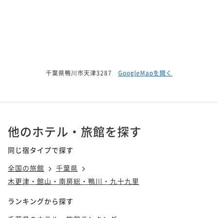
2名
0円OFF～
ポイント即利用で
最大5％OFF
¥82,000~
二食付き
現地決済可
事前決済可
IN 15:00 - 18:00 OUT11:00
¥ 77,900 ~
2名
【アーリーチェックイン＜In14:00/Out11:00＞】～金
ポイント即利用で
最大5％OFF
目鯛の姿煮会席～
¥80,000~
¥ 76,000 ~
2名
二食付き
現地決済可
事前決済可
IN 14:00 - 18:00 OUT11:00
千葉県鴨川市天津3287
GoogleMapを開く
ポイント即利用で
最大5％OFF
¥82,000~
【早割30】金目鯛の姿煮会席～30日前のご予約で1,00
¥ 77,900 ~
2名
0円OFF～
二食付き
現地決済可
事前決済可
IN 15:00 - 18:00 OUT11:00
他のホテル・旅館を探す
【アーリーチェックイン＜In14:00/Out11:00＞】～鮑
ポイント即利用で
最大5％OFF
のステーキ会席～
¥80,000~
同じ宿タイプで探す
¥ 76,000 ~
2名
二食付き
現地決済可
事前決済可
IN 14:00 - 18:00 OUT11:00
全国の旅館
千葉県
ポイント即利用で
最大5％OFF
木更津・館山・南房総・鴨川・九十九里
¥82,000~
【鮑のステーキ会席～PREMIUM～】～美味しいものを
¥ 77,900 ~
2名
ランキングから探す
少しずつ～