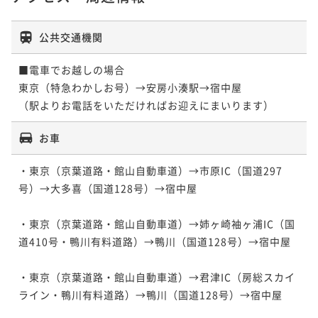
¥78,000~
二食付き
現地決済可
事前決済可
IN 15:00 - 18:00 OUT11:00
～
【早割30】鮑のステーキ会席～30日前のご予約で1,00
二食付き
現地決済可
事前決済可
IN 15:00 - 18:00 OUT11:00
¥ 74,100 ~
二食付き
現地決済可
事前決済可
IN 15:00 - 18:00 OUT11:00
2名
ポイント即利用で
最大5％OFF
0円OFF～
公共交通機関
ポイント即利用で
最大5％OFF
ポイント即利用で
最大5％OFF
¥80,000~
¥74,000~
二食付き
現地決済可
事前決済可
IN 15:00 - 18:00 OUT11:00
¥74,000~
¥ 76,000 ~
2名
¥ 70,300 ~
■電車でお越しの場合

¥ 70,300 ~
2名
【スパークリングワインプレゼント】～伊勢海老と鯛
2名
ポイント即利用で
最大5％OFF
東京（特急わかしお号）→安房小湊駅→宿中屋

のしゃぶしゃぶ会席～
¥80,000~
（駅よりお電話をいただければお迎えにまいります）
¥ 76,000 ~
2名
【早割30】鮑のステーキ会席～30日前のご予約で1,00
二食付き
現地決済可
事前決済可
IN 15:00 - 18:00 OUT11:00
0円OFF～
ポイント即利用で
最大5％OFF
お車
¥78,000~
二食付き
現地決済可
事前決済可
IN 15:00 - 18:00 OUT11:00
【早割30】金目鯛の姿煮会席～30日前のご予約で1,00
¥ 74,100 ~
2名
・東京（京葉道路・館山自動車道）→市原IC（国道297
ポイント即利用で
最大5％OFF
0円OFF～
号）→大多喜（国道128号）→宿中屋

¥80,000~
二食付き
現地決済可
事前決済可
IN 15:00 - 18:00 OUT11:00
¥ 76,000 ~
2名
【家族旅行応援！ファミリープラン】～9歳以下のお子
ポイント即利用で
最大5％OFF
・東京（京葉道路・館山自動車道）→姉ヶ崎袖ヶ浦IC（国
様は無料でご招待！～
¥80,000~
道410号・鴨川有料道路）→鴨川（国道128号）→宿中屋

¥ 76,000 ~
2名
【サマープラン～プール無料！～】海水浴場まで徒歩3
二食付き
現地決済可
事前決済可
IN 15:00 - 18:00 OUT11:00
分！プールと温泉も楽しめます。～夏期ご宿泊プラン
・東京（京葉道路・館山自動車道）→君津IC（房総スカイ
ポイント即利用で
最大5％OFF
～
¥78,000~
ライン・鴨川有料道路）→鴨川（国道128号）→宿中屋

二食付き
現地決済可
事前決済可
IN 15:00 - 18:00 OUT11:00
【サマープラン～プール無料！～】海水浴場まで徒歩3
¥ 74,100 ~
2名
ポイント即利用で
最大5％OFF