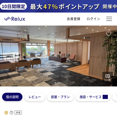
会員登録
ログイン
50
枚
1
2
3
4
5
宿の説明
レビュー
部屋・プラン
施設・サービス
旅館