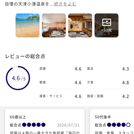
自慢の天津小湊温泉を...
続きをよむ
+50枚
レビューの総合点
4.6
4.3
部屋
風呂
4.6
5
/
4.6
4.8
朝食
夕食
4.6
4.2
接客・サービス
施設・設備
60歳以上
50代後半
総合点
2026/07/21
総合点
部屋は４階の一番大きな角部屋「海辺の
設備、食事、スタッフ