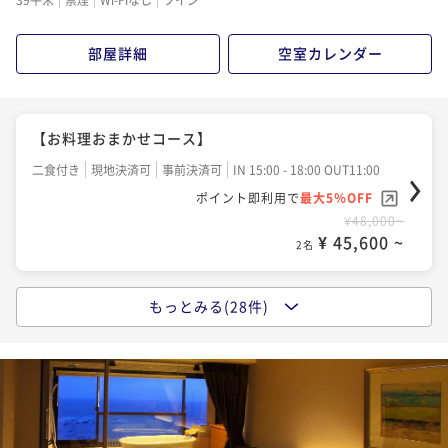
¥ 45,600 ~
2名
部屋詳細
空室カレンダー
ポイントアップ
【鮑踊焼と伊勢海老お造りコース】＜お日にち限定＞
二食付き
現地決済可
事前決済可
IN 15:00 - 18:00 OUT11:00
【お料理おまかせコース】
ポイント即利用で
最大15％OFF
二食付き
現地決済可
事前決済可
IN 15:00 - 18:00 OUT11:00
¥56,000~
¥ 47,600 ~
ポイント即利用で
最大5％OFF
2名
¥48,000~
¥ 45,600 ~
2名
ポイントアップ
【伊勢海老と鯛のしゃぶしゃぶ会席～STANDARD～】
もっとみる(28件)
ポイントアップ
～標準コース～＜平日限定＞
【鮑踊焼と伊勢海老お造りコース】＜お日にち限定＞
二食付き
現地決済可
事前決済可
IN 16:00 - 18:00 OUT11:00
二食付き
現地決済可
事前決済可
IN 15:00 - 18:00 OUT11:00
ポイント即利用で
最大15％OFF
ポイント即利用で
最大15％OFF
¥60,000~
¥ 51,000 ~
¥56,000~
2名
¥ 47,600 ~
2名