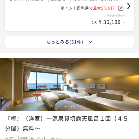
ポイント即利用で
最大5％OFF
¥38,000~
¥ 36,100 ~
2名
もっとみる(31件)
【夏のお料理おまかせ～直近特別プラン～】海水浴＆
プール＆温泉も楽しめます。＜お日にち限定＞
二食付き
現地決済可
事前決済可
IN 15:00 - 18:00 OUT11:00
ポイント即利用で
最大5％OFF
¥40,000~
¥ 38,000 ~
2名
【お料理おまかせコース】
1
2
3
4
5
『椰』（洋室）～源泉貸切露天風呂１回（４５
二食付き
現地決済可
事前決済可
IN 15:00 - 18:00 OUT11:00
ポイント即利用で
最大5％OFF
分間）無料～
¥48,000~
39平米
禁煙
Wi-Fiなし
ツイン