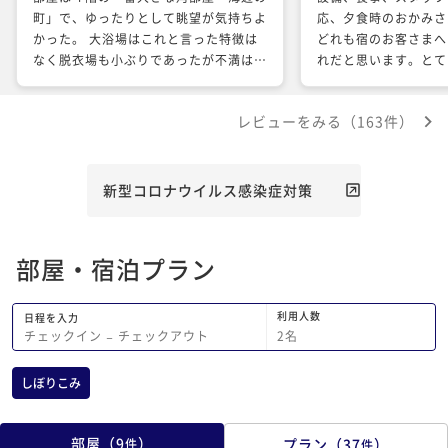
町」で、ゆったりとして眺望が気持ちよ
応、夕食時のおかみさ
かった。 大浴場はこれと言った特徴は
どれも宿のお客さまへ
なく脱衣場も小ぶりであったが不満はな
れだと思います。とて
い。部屋付きの露天風呂の方は快適であ
とができました。また
った。 なんと言っても食事が素晴らし
きたいです。
レビューをみる（163件）
く、素材の味を活かしたクドくない味付
けが我々夫婦にはピッタリだった。特に
夕食の満足度は高かった。 接客態度も
心地よく宿泊客への気遣いも申し分な
新型コロナウイルス感染症対策
い。 あと夏場のプールはゆったりと体
を動かし、夕食に備えてお腹を空かせる
のに最適だと思った。
部屋・宿泊プラン
利用人数
日程を入力
2
名
チェックイン
−
チェックアウト
しぼりこみ
部屋
（
9
）
プラン
（
37
）
件
件