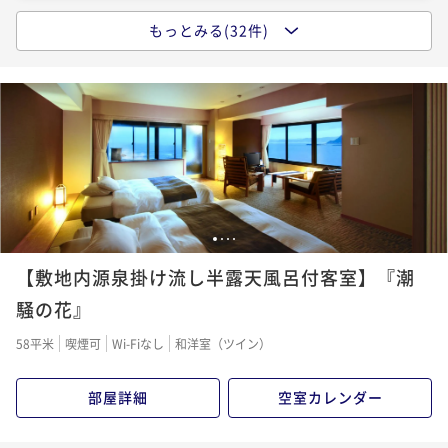
【カップルプラン】～伊勢海老と鯛のしゃぶしゃぶ会
もっとみる(32件)
席～バーラウンジ利用無料付＜平日限定＞
【鮑踊焼と伊勢海老お造りコース】
【夏のお料理おまかせ～直近特別プラン～】海水浴＆
プール＆温泉も楽しめます。＜お日にち限定＞
二食付き
現地決済可
事前決済可
IN 16:00 - 18:00 OUT11:00
二食付き
現地決済可
事前決済可
IN 15:00 - 18:00 OUT11:00
ポイント即利用で
最大15％OFF
二食付き
現地決済可
事前決済可
ポイント即利用で
IN 15:00 - 18:00 OUT11:00
最大5％OFF
¥64,000~
¥56,000~
ポイント即利用で
最大5％OFF
¥ 54,400 ~
¥ 53,200 ~
2名
2名
¥50,000~
¥ 47,500 ~
2名
ポイントアップ
ポイントアップ
【鮑のステーキ会席～PREMIUM～】～美味しいものを
【鮑のステーキ会席～PREMIUM～】～美味しいものを
＜3室限定＞【夏を満喫！お料理おまかせ～ファミリー
1
2
3
4
少しずつ～＜平日限定＞
少しずつ～＜平日限定＞
プラン～】～幼児のお子様は無料でご招待！～
【敷地内源泉掛け流し半露天風呂付客室】『潮
二食付き
現地決済可
事前決済可
IN 16:00 - 18:00 OUT11:00
二食付き
現地決済可
事前決済可
IN 16:00 - 18:00 OUT11:00
二食付き
現地決済可
事前決済可
IN 15:00 - 18:00 OUT11:00
騒の花』
ポイント即利用で
最大15％OFF
ポイント即利用で
最大15％OFF
ポイント即利用で
最大5％OFF
¥64,000~
¥64,000~
58平米
喫煙可
Wi-Fiなし
和洋室（ツイン）
¥58,000~
¥ 54,400 ~
¥ 54,400 ~
2名
2名
¥ 55,100 ~
2名
部屋詳細
空室カレンダー
ポイントアップ
ポイントアップ
【お料理おまかせコース】
【伊勢海老と鯛のしゃぶしゃぶ会席～STANDARD～】