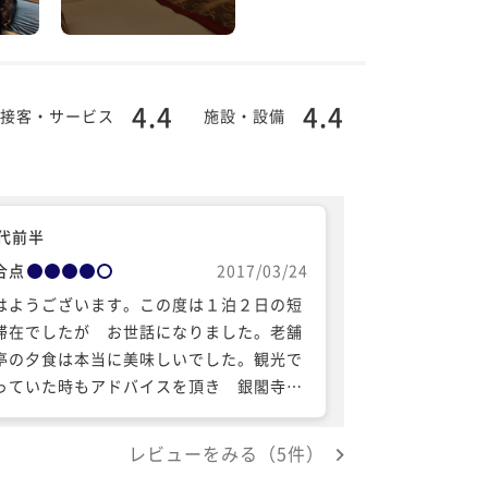
4.4
4.4
接客・サービス
施設・設備
0代前半
合点
2017/03/24
はようございます。この度は１泊２日の短
滞在でしたが お世話になりました。老舗
亭の夕食は本当に美味しいでした。観光で
っていた時もアドバイスを頂き 銀閣寺・
閣寺を参拝し河原町で ゆっくり お土産
買う事も出来ました。道路に面したホテル
レビューをみる（5件）
したので夜は騒がしいのではないかと思い