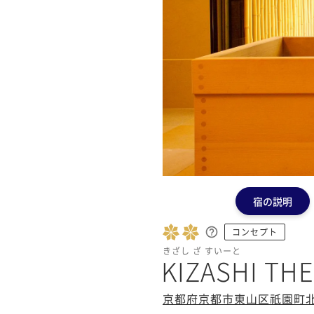
宿の説明
コンセプト
きざし ざ すいーと
KIZASHI THE
京都府京都市東山区祇園町北