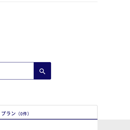
したが とても静かな時間を過ごす事が出
ました。細やかな気遣い １人１人の お
様を大切にされているのが分かりました。
難うございました。
プラン
（
0
件
）