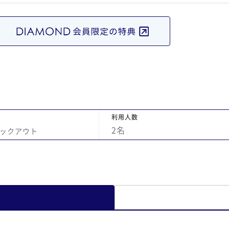
ま
来
客
有
利用人数
2
名
ックアウト