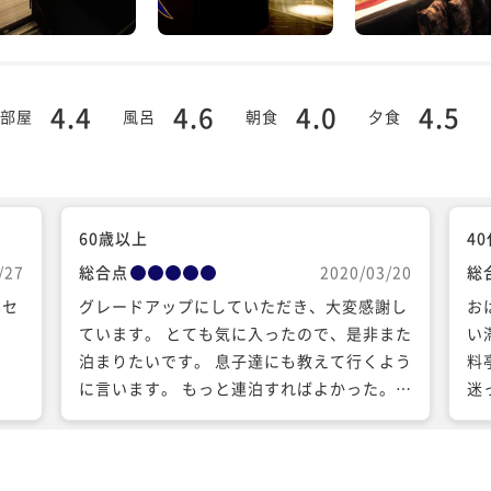
4.4
4.6
4.0
4.5
部屋
風呂
朝食
夕食
60歳以上
4
/27
総合点
2020/03/20
総
ンセ
グレードアップにしていただき、大変感謝し
お
で
ています。 とても気に入ったので、是非また
い
泊まりたいです。 息子達にも教えて行くよう
料
に言います。 もっと連泊すればよかった。
迷
お世話になり、ありがとうございました
金
を
で