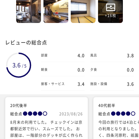
+16枚
レビューの総合点
4.0
3.8
部屋
風呂
3.6
5
/
0.0
0.0
朝食
夕食
3.4
3.6
接客・サービス
施設・設備
20代後半
40代前半
総合点
2023/08/26
総合点
8月末の利用でした。 チェックインは京
今回の旅行では4泊と
都駅近郊で行い、スムーズでした。 お
の利用となりました。
部屋は、一階部分のデッキが広く作られ
く、四条河原町、祇園