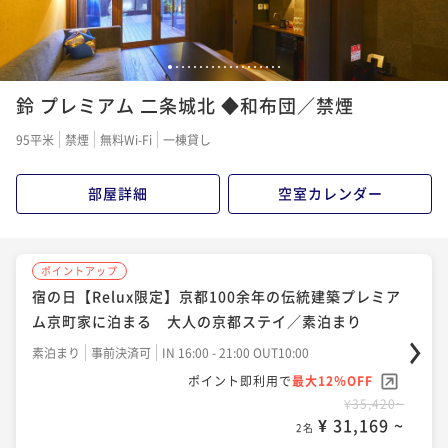
1
2
3
4
5
6
7
8
9
10
11
12
13
14
15
16
17
18
19
鈴 プレミアム 二条城北 ◆和布団／禁煙
95平米
禁煙
無料Wi-Fi
一棟貸し
部屋詳細
空室カレンダー
ポイントアップ
宿の日【Relux限定】京都100余年の伝統建築プレミア
ム京町家に泊まる 大人の京都ステイ／素泊まり
素泊まり
事前決済可
IN 16:00 - 21:00 OUT10:00
ポイント即利用で
最大12％OFF
¥35,420~
¥ 31,169 ~
2名