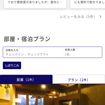
ており開放感がありましたが、室内との
にも便利で助かりまし
境に隙間があり秋頃からは寒くなるのが
宿泊でしたので、近く
想像がつきました。 また、お風呂自体
ットでおせちの買い出
レビューをみる（5件）
は給湯し続けないと、夏場でも冷めてし
で満足な正月を過ごせ
まうため、冬場は想像流しながら入らな
ニが近く環境は抜群で
いと寒いと思われます。 2階の寝室、寝
ームが寒かったのが難
具等清潔感があり熟睡ができました。
以外はまずまずでした
部屋・宿泊プラン
春、夏、秋の初め頃までが快適で、町屋
がありますのでファン
のなかでは、外のスペースが広い宿なの
台ぐらい増設されると
で、開放感が好きな方はおすすめです。
は...... ガラス部
利用人数
日程を入力
ですのでとにかく冷え
2
名
チェックイン
−
チェックアウト
京都訪問でもまた利用
しぼりこみ
部屋
（
1
）
プラン
（
2
）
件
件