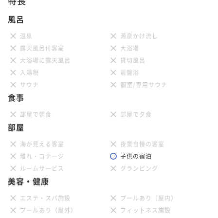
特長
風呂
温泉
源泉かけ流し
露天風呂付客室
大浴場
大浴場に露天風呂
貸切風呂
入湯税
岩盤浴
サウナ
個室/専用サウナ
食事
部屋で朝食
部屋で夕食
部屋
海が見える客室
夜景自慢の客室
離れ・コテージ
子供の宿泊
ルームサービス
グランピング
美容・健康
エステ・スパ施設
プールあり（屋内）
プールあり（屋外）
フィットネス施設