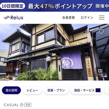
会員登録
ログイン
16
枚
1
2
3
4
5
宿の説明
レビュー
部屋・プラン
施設・サービス
町家