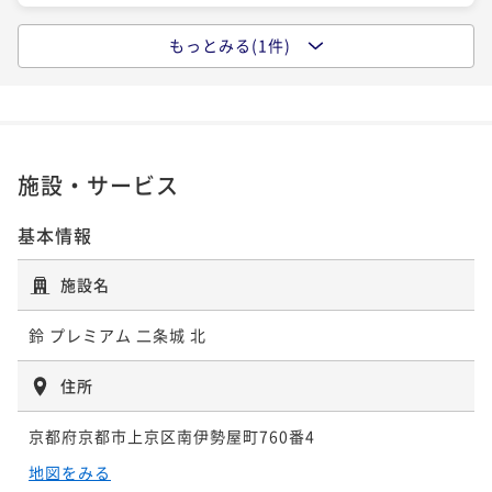
もっとみる(1件)
ポイントアップ
【素泊まり】スタンダードプランでシンプルSTAY！1
日1組限定で一棟貸切りの京町家♪
素泊まり
現地決済可
事前決済可
IN 16:00 - 21:00 OUT10:00
ポイント即利用で
最大7％OFF
施設・サービス
¥63,000~
¥ 58,590 ~
2名
基本情報
施設名
鈴 プレミアム 二条城 北
住所
京都府京都市上京区南伊勢屋町760番4
地図をみる