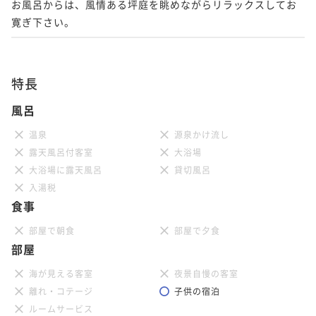
お風呂からは、風情ある坪庭を眺めながらリラックスしてお
寛ぎ下さい。
特長
風呂
温泉
源泉かけ流し
露天風呂付客室
大浴場
大浴場に露天風呂
貸切風呂
入湯税
食事
部屋で朝食
部屋で夕食
部屋
海が見える客室
夜景自慢の客室
離れ・コテージ
子供の宿泊
ルームサービス