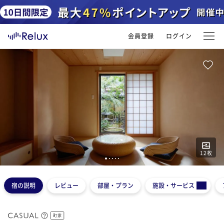
会員登録
ログイン
12
枚
1
2
3
4
5
宿の説明
レビュー
部屋・プラン
施設・サービス
町家