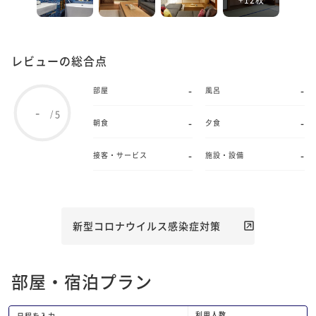
レビューの総合点
-
-
部屋
風呂
-
5
/
-
-
朝食
夕食
-
-
接客・サービス
施設・設備
新型コロナウイルス感染症対策
部屋・宿泊プラン
利用人数
日程を入力