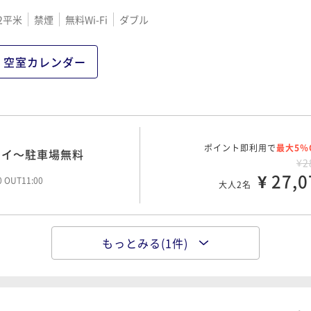
2平米
禁煙
無料Wi-Fi
ダブル
空室カレンダー
ポイント即利用で
最大5％
テイ～駐車場無料
¥2
¥ 27,0
00 OUT11:00
大人2名
もっとみる(1件)
ポイント即利用で
最大5％
ひと時を～
¥3
¥ 33,7
00 OUT11:00
大人2名