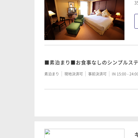
3
■素泊まり■お食事なしのシンプルス
素泊まり
現地決済可
事前決済可
IN 15:00 - 24:
■朝食付■～森の中の迎賓館で寛ぎの
朝食付き
現地決済可
事前決済可
IN 15:00 - 24: