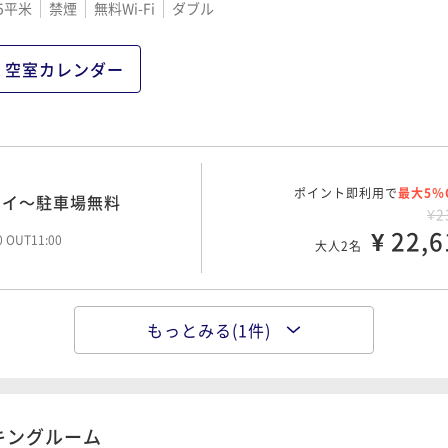
5平米
禁煙
無料Wi-Fi
ダブル
空室カレンダー
ポイント即利用で
最大5％
テイ～駐車場無料
¥2
¥ 22,6
00 OUT11:00
大人2名
もっとみる(1件)
ポイント即利用で
最大5％
ひと時を～
¥3
¥ 29,2
00 OUT11:00
大人2名
キングルーム