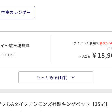
空室カレンダー
ポイント即利用で
最大5％
テイ～駐車場無料
¥1
¥ 18,9
00 OUT11:00
大人2名
もっとみる(1件)
ポイント即利用で
最大5％
ひと時を～
¥2
¥ 25,5
00 OUT11:00
大人2名
ダブルAタイプ／シモンズ社製キングベッド【35㎡】