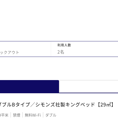
利用人数
2
名
ックアウト
ダブルBタイプ／シモンズ社製キングベッド【29㎡】
9平米
禁煙
無料Wi-Fi
ダブル