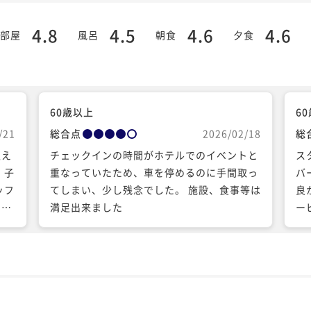
4.8
4.5
4.6
4.6
部屋
風呂
朝食
夕食
60歳以上
6
/21
総合点
2026/02/18
総
迎え
チェックインの時間がホテルでのイベントと
ス
 子
重なっていたため、車を停めるのに手間取っ
バ
ッフ
てしまい、少し残念でした。 施設、食事等は
良
てく
満足出来ました
ー
し
る
があ