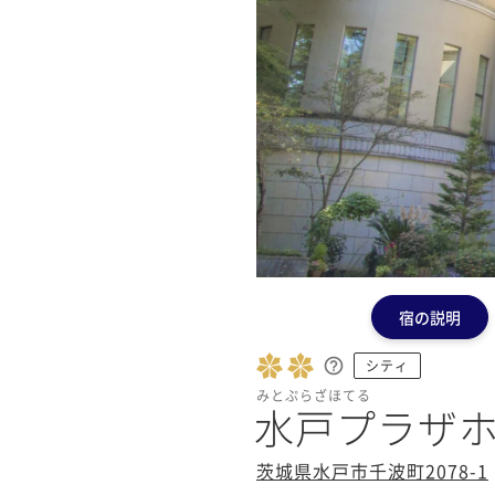
宿の説明
シティ
みとぷらざほてる
水戸プラザ
茨城県水戸市千波町2078-1