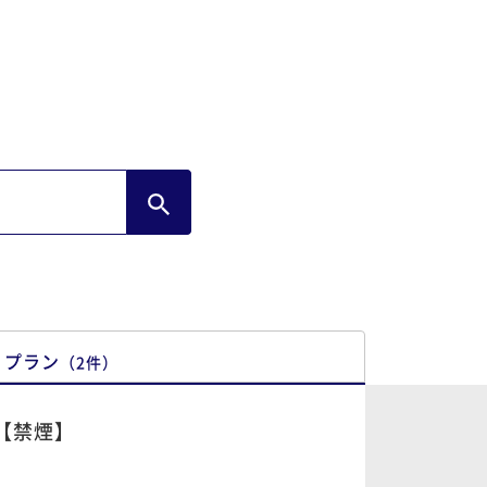
プラン
（
2
件
）
【禁煙】