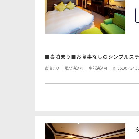
■素泊まり■お食事なしのシンプルス
素泊まり
現地決済可
事前決済可
IN 15:00 - 24:
■朝食付■～森の中の迎賓館で寛ぎの
朝食付き
現地決済可
事前決済可
IN 15:00 - 24: