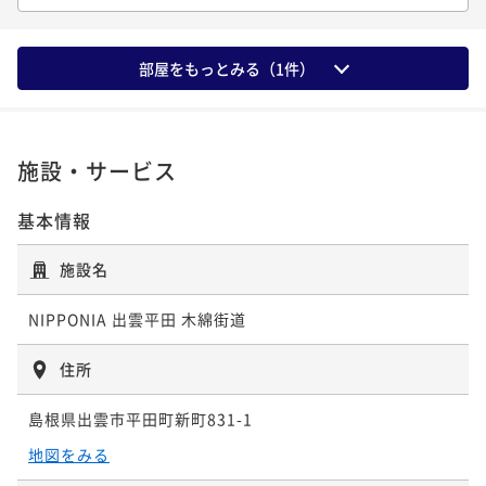
【連泊でお得！】出雲でゆったり暮らすように泊まる
【日本酒15種飲み放題】旬の恵みが織りなす料理と地
【朝食】＆【滞在中日本酒飲み放題付き】島根の地酒
古民家旅＜夕朝食付き＞
酒を堪能する古民家旅＜夕朝食付き＞
と郷土料理を堪能する古民家旅＜朝食付き＞
部屋をもっとみる（
1
件）
二食付き
現地決済可
事前決済可
IN 15:00 - 17:30 OUT10:00
二食付き
現地決済可
事前決済可
IN 15:00 - 17:30 OUT10:00
朝食付き
現地決済可
事前決済可
IN 15:00 - 21:00 OUT10:00
ポイント即利用で
最大7％OFF
ポイント即利用で
最大7％OFF
ポイント即利用で
最大7％OFF
¥135,200~
¥73,800~
¥53,800~
¥ 125,736 ~
¥ 68,634 ~
¥ 50,034 ~
2名
2名
2名
施設・サービス
基本情報
ポイントアップ
ポイントアップ
【ファミリープラン】12歳以下のお子様半額＆添寝幼
【早割60】旬の恵みが織りなす料理と地酒を堪能する
施設名
児無料！家族で楽しむ出雲旅＜夕朝食付き＞
古民家旅＜夕朝食付き＞
二食付き
現地決済可
事前決済可
IN 15:00 - 17:30 OUT10:00
NIPPONIA 出雲平田 木綿街道
二食付き
現地決済可
事前決済可
IN 15:00 - 17:30 OUT10:00
ポイント即利用で
最大7％OFF
ポイント即利用で
最大7％OFF
住所
¥73,800~
¥69,000~
¥ 68,634 ~
¥ 64,170 ~
2名
2名
島根県出雲市平田町新町831-1
地図をみる
ポイントアップ
ポイントアップ