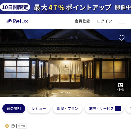
会員登録
ログイン
49
枚
1
2
3
4
5
宿の説明
レビュー
部屋・プラン
施設・サービス
古民家