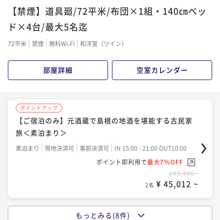
【禁煙】道具廻/72平米/布団×1組・140㎝ベッ
【想いを伝える記念日】大切な人へ贈るメッセージプ
【早割60】旬の恵みが織りなす料理と地酒を堪能する
レート＜夕朝食付き＞
古民家旅＜夕朝食付き＞
ド×4台/最大5名迄
二食付き
現地決済可
事前決済可
IN 15:00 - 17:30 OUT10:00
二食付き
現地決済可
事前決済可
IN 15:00 - 17:30 OUT10:00
72平米
禁煙
無料Wi-Fi
和洋室（ツイン）
ポイント即利用で
最大7％OFF
ポイント即利用で
最大7％OFF
¥72,600~
¥67,200~
部屋詳細
空室カレンダー
¥ 67,518 ~
¥ 62,496 ~
2名
2名
ポイントアップ
ポイントアップ
ポイントアップ
【温泉ゆったり旅】「いずも縁結び温泉ゆらり」入浴
【平日お得旅】通常よりお得！島根の地酒＆郷土料理
【ご宿泊のみ】元酒蔵で島根の地酒を堪能する古民家
券＆湯上り石見麦酒ビール付き＜夕朝食付き＞
を堪能できる古民家旅＜夕朝食付き＞
旅＜素泊まり＞
二食付き
現地決済可
事前決済可
IN 15:00 - 17:30 OUT10:00
二食付き
現地決済可
事前決済可
IN 15:00 - 17:30 OUT10:00
素泊まり
現地決済可
事前決済可
IN 15:00 - 21:00 OUT10:00
ポイント即利用で
最大7％OFF
ポイント即利用で
最大7％OFF
ポイント即利用で
最大7％OFF
¥74,200~
¥69,400~
¥48,400~
¥ 69,006 ~
¥ 64,542 ~
¥ 45,012 ~
2名
2名
2名
ポイントアップ
もっとみる(8件)
ポイントアップ
ポイントアップ