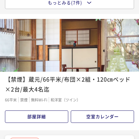
ポイントアップ
もっとみる(7件)
ポイントアップ
ポイントアップ
【連泊でお得！】出雲でゆったり暮らすように泊まる
【日本酒15種飲み放題】旬の恵みが織りなす料理と地
【朝食】＆【滞在中日本酒飲み放題付き】島根の地酒
古民家旅＜夕朝食付き＞
酒を堪能する古民家旅＜夕朝食付き＞
と郷土料理を堪能する古民家旅＜朝食付き＞
二食付き
現地決済可
事前決済可
IN 15:00 - 17:30 OUT10:00
二食付き
現地決済可
事前決済可
IN 15:00 - 17:30 OUT10:00
朝食付き
現地決済可
事前決済可
IN 15:00 - 21:00 OUT10:00
ポイント即利用で
最大7％OFF
ポイント即利用で
最大7％OFF
ポイント即利用で
最大7％OFF
¥135,200~
¥71,600~
¥49,600~
¥ 125,736 ~
¥ 66,588 ~
¥ 46,128 ~
2名
2名
2名
1
2
3
4
5
ポイントアップ
ポイントアップ
【禁煙】蔵元/66平米/布団×2組・120㎝ベッド
【想いを伝える記念日】大切な人へ贈るメッセージプ
【早割60】旬の恵みが織りなす料理と地酒を堪能する
レート＜夕朝食付き＞
古民家旅＜夕朝食付き＞
×2台/最大4名迄
二食付き
現地決済可
事前決済可
IN 15:00 - 17:30 OUT10:00
二食付き
現地決済可
事前決済可
IN 15:00 - 17:30 OUT10:00
66平米
禁煙
無料Wi-Fi
和洋室（ツイン）
ポイント即利用で
最大7％OFF
ポイント即利用で
最大7％OFF
¥72,600~
¥65,400~
部屋詳細
空室カレンダー
¥ 67,518 ~
¥ 60,822 ~
2名
2名
ポイントアップ