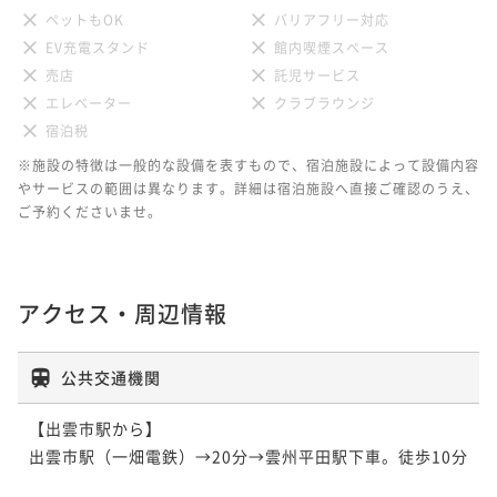
ペットもOK
バリアフリー対応
EV充電スタンド
館内喫煙スペース
売店
託児サービス
エレベーター
クラブラウンジ
宿泊税
※施設の特徴は一般的な設備を表すもので、宿泊施設によって設備内容
やサービスの範囲は異なります。詳細は宿泊施設へ直接ご確認のうえ、
ご予約くださいませ。
アクセス・周辺情報
公共交通機関
【出雲市駅から】

出雲市駅（一畑電鉄）→20分→雲州平田駅下車。徒歩10分
