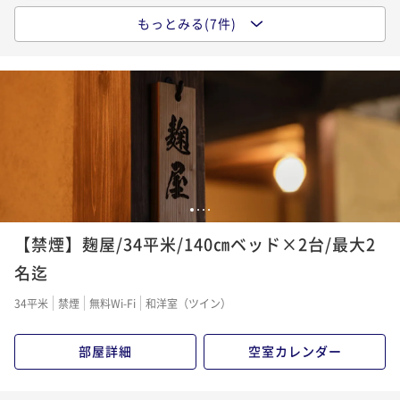
もっとみる(7件)
ポイントアップ
【朝食】＆【滞在中日本酒飲み放題付き】島根の地酒
と郷土料理を堪能する古民家旅＜朝食付き＞
朝食付き
現地決済可
事前決済可
IN 15:00 - 21:00 OUT10:00
ポイント即利用で
最大7％OFF
¥49,600~
¥ 46,128 ~
2名
1
2
3
4
ポイントアップ
【禁煙】麹屋/34平米/140㎝ベッド×2台/最大2
【早割60】旬の恵みが織りなす料理と地酒を堪能する
古民家旅＜夕朝食付き＞
名迄
二食付き
現地決済可
事前決済可
IN 15:00 - 17:30 OUT10:00
34平米
禁煙
無料Wi-Fi
和洋室（ツイン）
ポイント即利用で
最大7％OFF
¥65,400~
部屋詳細
空室カレンダー
¥ 60,822 ~
2名