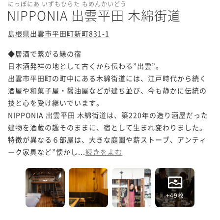
にっぽにあ いずもひらた もめんかいどう
NIPPONIA 出雲平田 木綿街道
島根県出雲市平田町新町831-1
◆居酒で繋がる縁の宿

日本酒発祥の地として古くから伝わる”出雲”。

出雲市平田町の町中にある木綿街道には、江戸時代から続く
酒屋や和菓子屋・醤油屋などが建ち並び、今も静かに伝統の
技と心を受け継いでいます。

NIPPONIA 出雲平田 木綿街道は、築220年の造り酒屋だった
建物を酒蔵の趣そのままに、宿として生まれ変わりました。

特徴が異なる６部屋は、大きな庭園や薪ストーブ、アンティ
ーク家具など”懐かし...
続きをよむ
+49枚