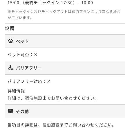
【日本酒15種飲み放題】旬の恵みが織りなす料理と地
15:00
（最終チェックイン 17:30）
- 10:00
古民家旅＜夕朝食付き＞
酒を堪能する古民家旅＜夕朝食付き＞
※チェックイン及びチェックアウトは宿泊プランにより異なる場合
二食付き
現地決済可
事前決済可
IN 15:00 - 17:30 OUT10:00
二食付き
現地決済可
事前決済可
IN 15:00 - 17:30 OUT10:00
がございます。
ポイント即利用で
最大7％OFF
ポイント即利用で
最大7％OFF
設備
¥138,800~
¥75,800~
¥ 129,084 ~
¥ 70,494 ~
2名
2名
ペット
ペット可否：
×
ポイントアップ
【想いを伝える記念日】大切な人へ贈るメッセージプ
バリアフリー
レート＜夕朝食付き＞
バリアフリー対応：
二食付き
現地決済可
×
事前決済可
IN 15:00 - 17:30 OUT10:00
ポイント即利用で
最大7％OFF
詳細情報
¥76,800~
詳細は、宿泊施設までお問い合わせください。
¥ 71,424 ~
2名
その他
ポイントアップ
当項目の詳細は、宿泊施設までお問い合わせください。
【温泉ゆったり旅】「いずも縁結び温泉ゆらり」入浴