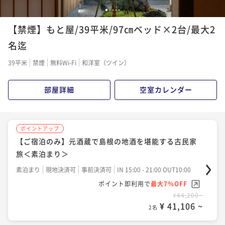
1
2
3
4
5
【禁煙】もと屋/39平米/97㎝ベッド×2台/最大2
名迄
39平米
禁煙
無料Wi-Fi
和洋室（ツイン）
部屋詳細
空室カレンダー
ポイントアップ
【ご宿泊のみ】元酒蔵で島根の地酒を堪能する古民家
旅＜素泊まり＞
素泊まり
現地決済可
事前決済可
IN 15:00 - 21:00 OUT10:00
ポイント即利用で
最大7％OFF
¥44,200~
¥ 41,106 ~
2名