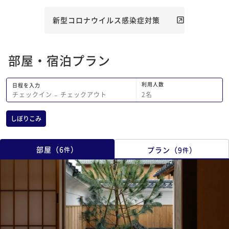
新型コロナウイルス感染症対策
部屋・宿泊プラン
利用人数
日程を入力
2
名
チェックイン
−
チェックアウト
しぼりこみ
部屋
（
6
）
プラン
（
9
）
件
件