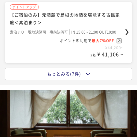
ポイントアップ
ポイントアップ
【平日お得旅】通常よりお得！島根の地酒＆郷土料理
【ご宿泊のみ】元酒蔵で島根の地酒を堪能する古民家
を堪能できる古民家旅＜夕朝食付き＞
旅＜素泊まり＞
二食付き
現地決済可
事前決済可
IN 15:00 - 17:30 OUT10:00
素泊まり
現地決済可
事前決済可
IN 15:00 - 21:00 OUT10:00
ポイント即利用で
最大7％OFF
ポイント即利用で
最大7％OFF
¥67,600~
¥44,200~
¥ 62,868 ~
¥ 41,106 ~
2名
2名
もっとみる(7件)
ポイントアップ
ポイントアップ
【日本酒15種飲み放題】旬の恵みが織りなす料理と地
【朝食】＆【滞在中日本酒飲み放題付き】島根の地酒
酒を堪能する古民家旅＜夕朝食付き＞
と郷土料理を堪能する古民家旅＜朝食付き＞
二食付き
現地決済可
事前決済可
IN 15:00 - 17:30 OUT10:00
朝食付き
現地決済可
事前決済可
IN 15:00 - 21:00 OUT10:00
ポイント即利用で
最大7％OFF
ポイント即利用で
最大7％OFF
¥71,600~
¥49,600~
¥ 66,588 ~
¥ 46,128 ~
2名
2名