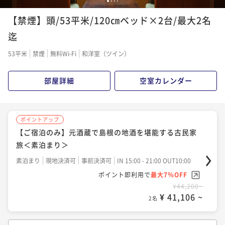
1
2
3
4
ポイントアップ
ポイントアップ
【禁煙】頭/53平米/120㎝ベッド×2台/最大2名
【想いを伝える記念日】大切な人へ贈るメッセージプ
【早割60】旬の恵みが織りなす料理と地酒を堪能する
レート＜夕朝食付き＞
古民家旅＜夕朝食付き＞
迄
二食付き
現地決済可
事前決済可
IN 15:00 - 17:30 OUT10:00
二食付き
現地決済可
事前決済可
IN 15:00 - 17:30 OUT10:00
53平米
禁煙
無料Wi-Fi
和洋室（ツイン）
ポイント即利用で
最大7％OFF
ポイント即利用で
最大7％OFF
¥72,600~
¥65,400~
部屋詳細
空室カレンダー
¥ 67,518 ~
¥ 60,822 ~
2名
2名
ポイントアップ
ポイントアップ
ポイントアップ
【温泉ゆったり旅】「いずも縁結び温泉ゆらり」入浴
【平日お得旅】通常よりお得！島根の地酒＆郷土料理
【ご宿泊のみ】元酒蔵で島根の地酒を堪能する古民家
券＆湯上り石見麦酒ビール付き＜夕朝食付き＞
を堪能できる古民家旅＜夕朝食付き＞
旅＜素泊まり＞
二食付き
現地決済可
事前決済可
IN 15:00 - 17:30 OUT10:00
二食付き
現地決済可
事前決済可
IN 15:00 - 17:30 OUT10:00
素泊まり
現地決済可
事前決済可
IN 15:00 - 21:00 OUT10:00
ポイント即利用で
最大7％OFF
ポイント即利用で
最大7％OFF
ポイント即利用で
最大7％OFF
¥74,200~
¥67,600~
¥44,200~
¥ 69,006 ~
¥ 62,868 ~
¥ 41,106 ~
2名
2名
2名