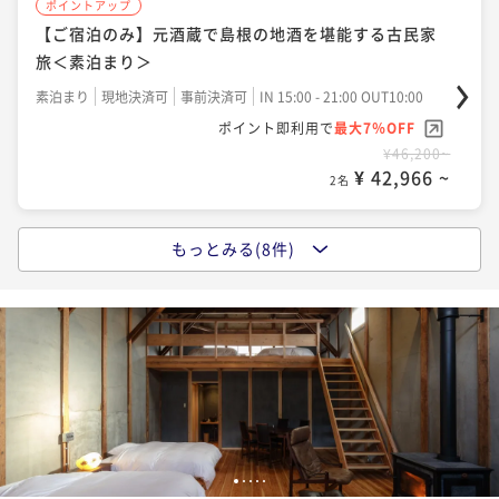
ポイントアップ
ポイントアップ
【温泉ゆったり旅】「いずも縁結び温泉ゆらり」入浴
【平日お得旅】通常よりお得！島根の地酒＆郷土料理
【ご宿泊のみ】元酒蔵で島根の地酒を堪能する古民家
券＆湯上り石見麦酒ビール付き＜夕朝食付き＞
を堪能できる古民家旅＜夕朝食付き＞
旅＜素泊まり＞
二食付き
現地決済可
事前決済可
IN 15:00 - 17:30 OUT10:00
二食付き
現地決済可
事前決済可
IN 15:00 - 17:30 OUT10:00
素泊まり
現地決済可
事前決済可
IN 15:00 - 21:00 OUT10:00
ポイント即利用で
最大7％OFF
ポイント即利用で
最大7％OFF
ポイント即利用で
最大7％OFF
¥74,200~
¥67,600~
¥46,200~
¥ 69,006 ~
¥ 62,868 ~
¥ 42,966 ~
2名
2名
2名
ポイントアップ
もっとみる(8件)
ポイントアップ
ポイントアップ
【連泊でお得！】出雲でゆったり暮らすように泊まる
【日本酒15種飲み放題】旬の恵みが織りなす料理と地
【朝食】＆【滞在中日本酒飲み放題付き】島根の地酒
古民家旅＜夕朝食付き＞
酒を堪能する古民家旅＜夕朝食付き＞
と郷土料理を堪能する古民家旅＜朝食付き＞
二食付き
現地決済可
事前決済可
IN 15:00 - 17:30 OUT10:00
二食付き
現地決済可
事前決済可
IN 15:00 - 17:30 OUT10:00
朝食付き
現地決済可
事前決済可
IN 15:00 - 21:00 OUT10:00
ポイント即利用で
最大7％OFF
ポイント即利用で
最大7％OFF
ポイント即利用で
最大7％OFF
¥135,200~
¥71,600~
¥51,800~
¥ 125,736 ~
¥ 66,588 ~
¥ 48,174 ~
2名
2名
2名
1
2
3
4
5
ポイントアップ
ポイントアップ