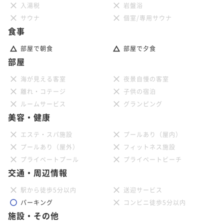
入湯税
岩盤浴
サウナ
個室/専用サウナ
食事
部屋で朝食
部屋で夕食
部屋
海が見える客室
夜景自慢の客室
離れ・コテージ
子供の宿泊
ルームサービス
グランピング
美容・健康
エステ・スパ施設
プールあり（屋内）
プールあり（屋外）
フィットネス施設
プライベートプール
プライベートビーチ
交通・周辺情報
駅から徒歩5分以内
送迎サービス
パーキング
コンビニ徒歩5分以内
施設・その他