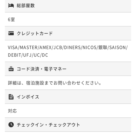
【想いを伝える記念日】大切な人へ贈るメッセージプ
【平日お得旅】通常よりお得！島根の地酒＆郷土料理
総部屋数
レート＜夕朝食付き＞
を堪能できる古民家旅＜夕朝食付き＞
6室
二食付き
現地決済可
事前決済可
IN 15:00 - 17:30 OUT10:00
二食付き
現地決済可
事前決済可
IN 15:00 - 17:30 OUT10:00
ポイント即利用で
最大7％OFF
ポイント即利用で
最大7％OFF
クレジットカード
¥74,800~
¥71,200~
¥ 69,564 ~
¥ 66,216 ~
2名
2名
VISA/MASTER/AMEX/JCB/DINERS/NICOS/銀聯/SAISON/
DEBIT/UFJ/UC/DC
ポイントアップ
ポイントアップ
【温泉ゆったり旅】「いずも縁結び温泉ゆらり」入浴
コード決済・電子マネー
【ファミリープラン】12歳以下のお子様半額＆添寝幼
券＆湯上り石見麦酒ビール付き＜夕朝食付き＞
児無料！家族で楽しむ出雲旅＜夕朝食付き＞
詳細は、宿泊施設までお問い合わせください。
二食付き
現地決済可
事前決済可
IN 15:00 - 17:30 OUT10:00
二食付き
現地決済可
事前決済可
IN 15:00 - 17:30 OUT10:00
ポイント即利用で
最大7％OFF
ポイント即利用で
最大7％OFF
インボイス
¥76,400~
¥75,800~
¥ 71,052 ~
¥ 70,494 ~
2名
2名
対応
チェックイン・チェックアウト
ポイントアップ
ポイントアップ
【連泊でお得！】出雲でゆったり暮らすように泊まる