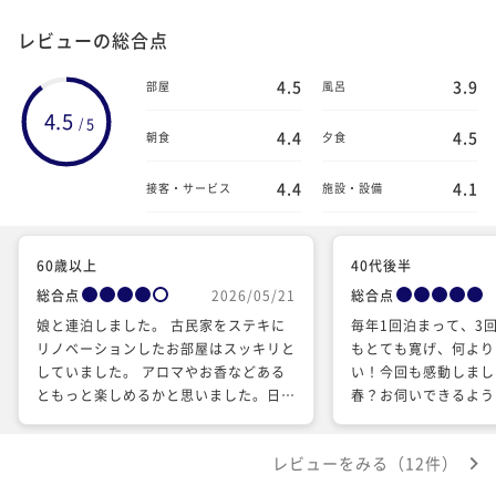
レビューの総合点
4.5
3.9
部屋
風呂
4.5
5
/
4.4
4.5
朝食
夕食
4.4
4.1
接客・サービス
施設・設備
60歳以上
40代後半
総合点
2026/05/21
総合点
娘と連泊しました。 古民家をステキに
毎年1回泊まって、3
リノベーションしたお部屋はスッキリと
もとても寛げ、何より
していました。 アロマやお香などある
い！今回も感動しまし
ともっと楽しめるかと思いました。日本
春？お伺いできるよう
酒はいつでも飲み放題でした。コーヒー
やお茶もあると もっと嬉しかったで
レビューをみる（12件）
す。 このシリーズの宿はまた泊まって
みたいです。