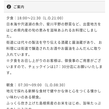
券＆湯上り石見麦酒ビール付き＜夕朝食付き＞
ご案内
二食付き
現地決済可
事前決済可
IN 15:00 - 17:30 OUT10:00
夕食：18:00～21:30（L.O.21:00）

ポイント即利用で
最大7％OFF
日本海や宍道湖の魚介、斐川平野の野菜など、出雲地方を
¥78,400~
¥ 72,912 ~
はじめ県内産の旬の恵みを滋味あふれるお料理にしまし
2名
た。

街道には代々の製法を守り伝える酒蔵と醤油蔵があり、 お
ポイントアップ
料理には街道で醸造されたお酒やお醤油をふんだんに取り
【連泊でお得！】出雲でゆったり暮らすように泊まる
入れています。

古民家旅＜夕朝食付き＞
※夕食をお召し上がりのお客様は、御食事のご用意がござ
二食付き
現地決済可
事前決済可
IN 15:00 - 17:30 OUT10:00
いますので、チェックインは17：30分迄にお願いいたしま
す。

ポイント即利用で
最大7％OFF
¥142,400~
¥ 132,432 ~
2名
朝食： 07:30～09:00 （L.O.08:30）

地元で採れる新鮮な食材で健やかな体と心をつくる懐かし
い味わいのある朝食。

ふっくら炊き上げた島根県産のお米をはじめ、旨味たっぷ
りのしじみ汁や、
