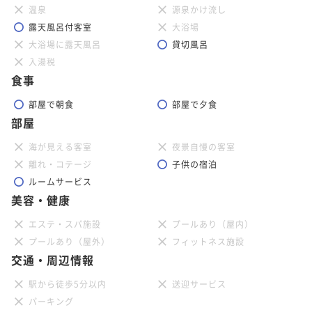
温泉
源泉かけ流し
露天風呂付客室
大浴場
大浴場に露天風呂
貸切風呂
入湯税
食事
部屋で朝食
部屋で夕食
部屋
海が見える客室
夜景自慢の客室
離れ・コテージ
子供の宿泊
ルームサービス
美容・健康
エステ・スパ施設
プールあり（屋内）
プールあり（屋外）
フィットネス施設
交通・周辺情報
駅から徒歩5分以内
送迎サービス
パーキング