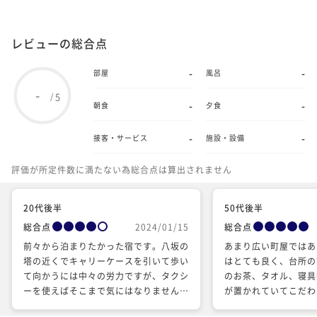
レビューの総合点
-
-
部屋
風呂
-
5
/
-
-
朝食
夕食
-
-
接客・サービス
施設・設備
評価が所定件数に満たない為総合点は算出されません
20代後半
50代後半
総合点
2024/01/15
総合点
前々から泊まりたかった宿です。八坂の
あまり広い町屋ではあ
塔の近くでキャリーケースを引いて歩い
はとても良く、台所の
て向かうには中々の労力ですが、タクシ
のお茶、タオル、寝具
ーを使えばそこまで気にはなりません。
が置かれていてこだわ
観光地なので人の往来は激しいですが、
2階のお部屋の改装も