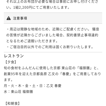
それ以上のお布団が必要な場合は事前にお申し付けくださ
い。1組2,200円にてご用意いたします。
注意事項
・周辺は閑静な地域のため、近隣にご配慮ください。 騒音
の苦情が近隣からございました場合、契約書禁止事項違約
となるためご退館いただきます。

・ご宿泊目的以外でのご利用は固くお断りいたします。
レストラン
【夕食】

旬の食材をふんだんに使用した京都 東山荘の「福御膳」と、
創業95年を迎えた京都島原 乙文の「春慶」をご用意しており
ます。

月・火・木・金・土・日：乙文 春慶

水：東山荘 福御膳

【和朝食】
