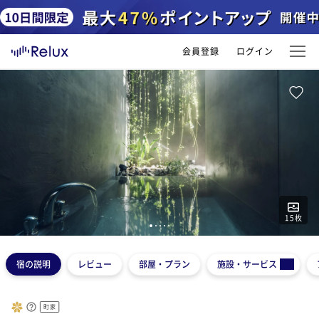
会員登録
ログイン
15
枚
1
2
3
4
5
宿の説明
レビュー
部屋・プラン
施設・サービス
町家