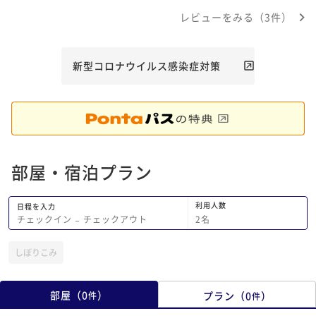
路地の奥にあるので外の音は気にはなり
て、清潔感があり、2
レビューをみる（3件）
ませんでした。 冬の京都の町家は寒い
るのは人数が多い滞在
と聞きますが、床暖房もあるため寒さは
い。露天になっだお風
感じません。乾燥だけは気をつけた方が
不満があるとすれば，
いいかもしれません。 最大の魅力は露
少し暗くか感じたくら
新型コロナウイルス感染症対策
天風呂。一月の宿泊で寒さはあります
た宿泊施設は色々です
が、体を浮かせられるほど大きな浴槽で
に宿泊できました。
最高の時間でした。大きさなりの湯量が
必要なので貯まるまで時間がかかります
が。 唯一残念だったのが、2回の寝室の
クローゼットの上など、所々埃やゴミが
部屋・宿泊プラン
あったことです。クローゼットの背が低
めなので上の埃がすごい目につきまし
た。 でも観光地ど真ん中で夜も早朝も
利用人数
日程を入力
宿を出たらすぐフォトジェニックなスポ
2
名
チェックイン
−
チェックアウト
ットだらけで一生に一度の体験ができる
と思います。
しぼりこみ
部屋
（
0
）
プラン
（
0
）
件
件