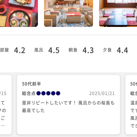
4.2
4.5
4.3
4.4
部屋
風呂
朝食
夕食
50代前半
5
/15
総合点
2025/01/21
総
れて
是非リピートしたいです！ 風呂からの桜島も
温
フの
最高でした
で
、ご
風
とう
で
島湾
っ