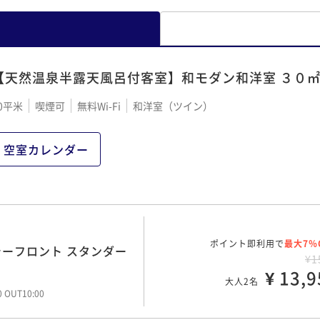
【天然温泉半露天風呂付客室】和モダン和洋室 ３０
0平米
喫煙可
無料Wi-Fi
和洋室（ツイン）
空室カレンダー
ポイント即利用で
最大7％
島シーフロント スタンダー
¥1
¥ 13,9
大人2名
00 OUT10:00