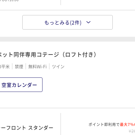
もっとみる(2件)
ポイント即利用で
最大7％
ト スタンダードプラン＜朝
¥2
¥ 18,6
大人2名
00 OUT10:00
ペット同伴専用コテージ（ロフト付き）
0平米
禁煙
無料Wi-Fi
ツイン
ポイント即利用で
最大12％
ーフロント スタンダードプ
¥2
空室カレンダー
¥ 19,3
大人2名
00 OUT10:00
ポイント即利用で
最大7％
島シーフロント スタンダー
¥2