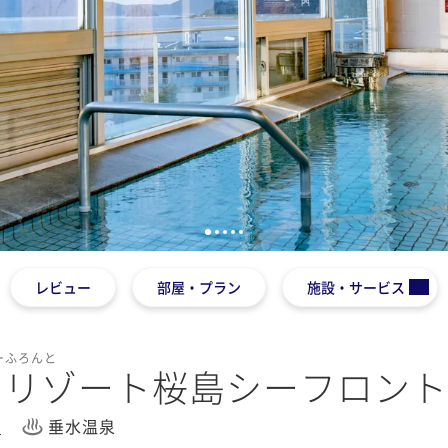
1
2
3
4
5
レビュー
部屋・プラン
施設・サービス
ーふろんと
スリゾート桜島シーフロント
4
垂水温泉