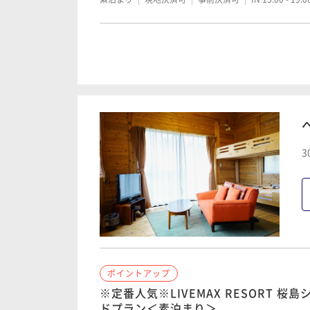
ポイントアップ
LIVEMAX RESORT 桜島シーフロン
食付き＞
朝食付き
現地決済可
事前決済可
IN 15:00 - 19:
3
ポイントアップ
宿の日 LIVEMAX RESORT 桜島シ
ラン＜朝+夕食付き＞
二食付き
現地決済可
事前決済可
IN 15:00 - 19:
ポイントアップ
※定番人気※LIVEMAX RESORT 桜
ドプラン＜素泊まり＞