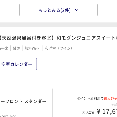
もっとみる(2件)
ポイント即利用で
最大7％
ト スタンダードプラン＜朝
¥1
¥ 14,8
大人2名
00 OUT10:00
【天然温泉風呂付き客室】和モダンジュニアスイート
5平米
禁煙
無料Wi-Fi
和洋室（ツイン）
ポイント即利用で
最大12％
ーフロント スタンダードプ
¥1
空室カレンダー
¥ 15,8
大人2名
00 OUT10:00
ポイント即利用で
最大7％
島シーフロント スタンダー
¥1
¥ 17,6
大人2名
00 OUT10:00