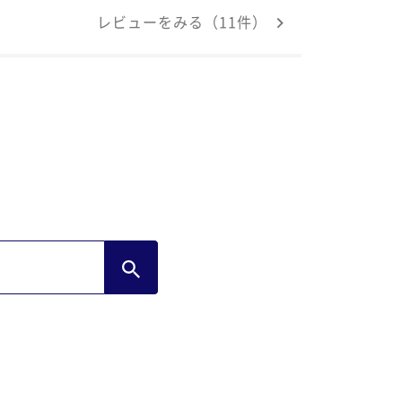
した。食事場所も子どもさん連れと分けて
レビューをみる（11件）
られたのか、ゆっくりと落ち着いて食事が
き良かったです。無料のかき氷もあり、久
ぶりに作って食べられて楽しかったです。