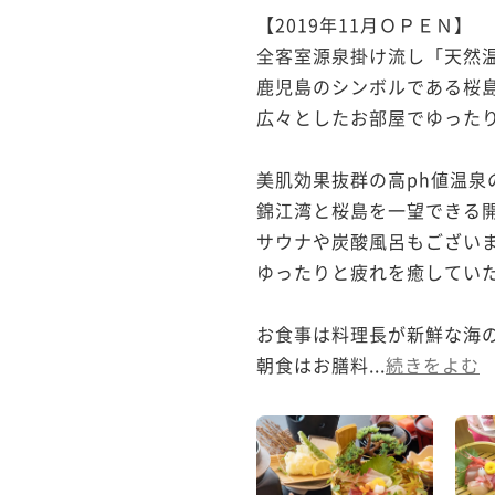
【2019年11月ＯＰＥＮ】

全客室源泉掛け流し「天然温
鹿児島のシンボルである桜島
広々としたお部屋でゆったり
美肌効果抜群の高ph値温泉の
錦江湾と桜島を一望できる開
サウナや炭酸風呂もございま
ゆったりと疲れを癒していた
お食事は料理長が新鮮な海の
朝食はお膳料...
続きをよむ