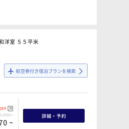
OFF
6,000~
詳細・予約
80 ~
和洋室 ５５平米
OFF
8,000~
詳細・予約
航空券付き宿泊プランを検索
40 ~
OFF
9,000~
詳細・予約
70 ~