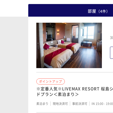
部屋
（
4
件
）
3
ポイントアップ
※定番人気※LIVEMAX RESORT 桜
ドプラン＜素泊まり＞
素泊まり
現地決済可
事前決済可
IN 15:00 - 19: