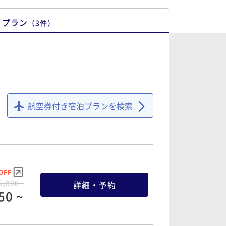
プラン
（
3
件
）
㎡
航空券付き宿泊プランを検索
OFF
5,000~
詳細・予約
50 ~