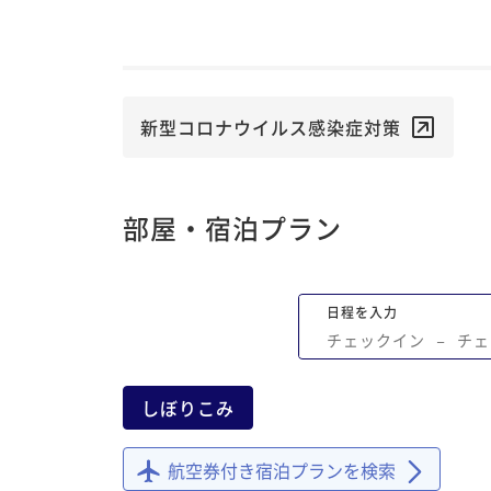
も垂水フェリーの運行も絶景の景色で見
とができました。 また鹿児島に旅行に行
際には、ぜひ当ホテルを利用させて頂き
と思います。 最後に素晴らしい鹿児島旅
お手伝いして頂き、ありがとうございま
新型コロナウイルス感染症対策
た。
部屋・宿泊プラン
日程を入力
チェックイン
−
チェ
しぼりこみ
航空券付き宿泊プランを検索