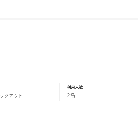
るこ
で
った
お
たい
で
行を
し
し
利用人数
2
名
ックアウト