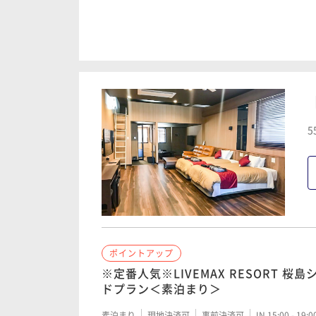
ポイントアップ
LIVEMAX RESORT 桜島シーフロン
食付き＞
朝食付き
現地決済可
事前決済可
IN 15:00 - 19:
5
ポイントアップ
宿の日 LIVEMAX RESORT 桜島シ
ラン＜朝+夕食付き＞
二食付き
現地決済可
事前決済可
IN 15:00 - 19:
ポイントアップ
※定番人気※LIVEMAX RESORT 桜
ドプラン＜素泊まり＞
素泊まり
現地決済可
事前決済可
IN 15:00 - 19: