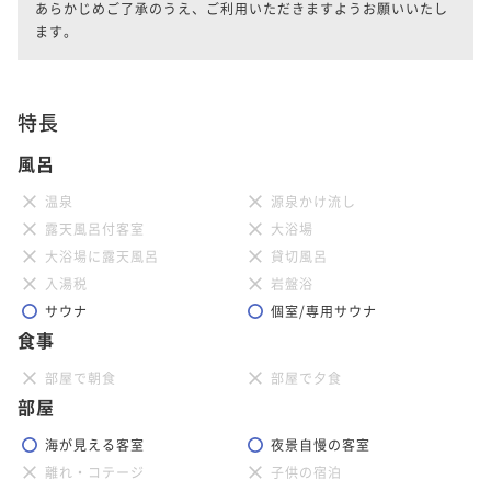
あらかじめご了承のうえ、ご利用いただきますようお願いいたし
ます。
特長
風呂
温泉
源泉かけ流し
露天風呂付客室
大浴場
大浴場に露天風呂
貸切風呂
入湯税
岩盤浴
サウナ
個室/専用サウナ
食事
部屋で朝食
部屋で夕食
部屋
海が見える客室
夜景自慢の客室
離れ・コテージ
子供の宿泊