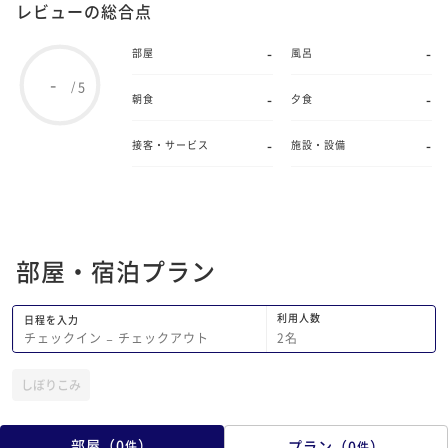
レビューの総合点
-
-
部屋
風呂
-
5
/
-
-
朝食
夕食
-
-
接客・サービス
施設・設備
部屋・宿泊プラン
利用人数
日程を入力
2
名
チェックイン
−
チェックアウト
しぼりこみ
部屋
（
0
）
プラン
（
0
）
件
件