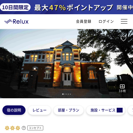
会員登録
ログイン
38
枚
1
2
3
4
5
宿の説明
レビュー
部屋・プラン
施設・サービス
コンセプト