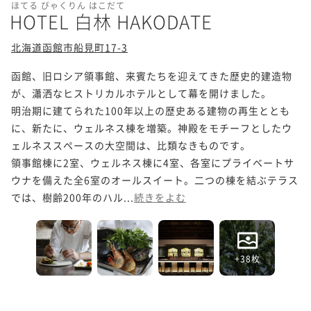
ほてる びゃくりん はこだて
HOTEL 白林 HAKODATE
北海道函館市船見町17-3
函館、旧ロシア領事館、来賓たちを迎えてきた歴史的建造物
が、瀟洒なヒストリカルホテルとして幕を開けました。

明治期に建てられた100年以上の歴史ある建物の再生ととも
に、新たに、ウェルネス棟を増築。神殿をモチーフとしたウ
ェルネススペースの大空間は、比類なきものです。

領事館棟に2室、ウェルネス棟に4室、各室にプライベートサ
ウナを備えた全6室のオールスイート。二つの棟を結ぶテラス
では、樹齢200年のハル...
続きをよむ
+38枚