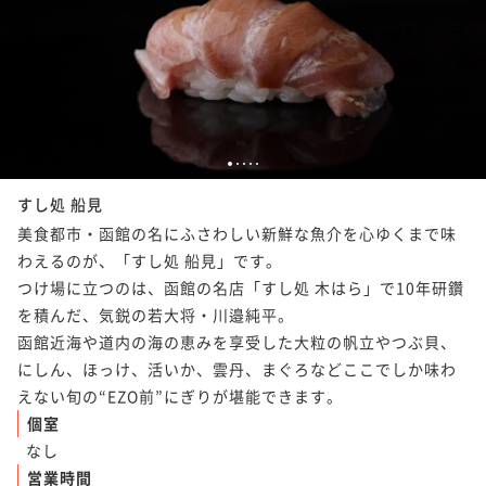
1
2
3
4
5
すし処 船見
美食都市・函館の名にふさわしい新鮮な魚介を心ゆくまで味
わえるのが、「すし処 船見」です。

つけ場に立つのは、函館の名店「すし処 木はら」で10年研鑽
を積んだ、気鋭の若大将・川邉純平。

函館近海や道内の海の恵みを享受した大粒の帆立やつぶ貝、
にしん、ほっけ、活いか、雲丹、まぐろなどここでしか味わ
えない旬の“EZO前”にぎりが堪能できます。
個室
なし
営業時間