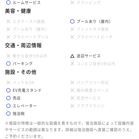
ルームサービス
グランピング
美容・健康
エステ・スパ施設
プールあり（屋内）
プールあり（屋外）
フィットネス施設
プライベートプール
プライベートビーチ
交通・周辺情報
駅から徒歩5分以内
送迎サービス
パーキング
コンビニ徒歩5分以内
施設・その他
ペットもOK
バリアフリー対応
EV充電スタンド
館内喫煙スペース
売店
託児サービス
エレベーター
クラブラウンジ
宿泊税
※施設の特徴は一般的な設備を表すもので、宿泊施設によって設備内容
やサービスの範囲は異なります。詳細は宿泊施設へ直接ご確認のうえ、
ご予約くださいませ。