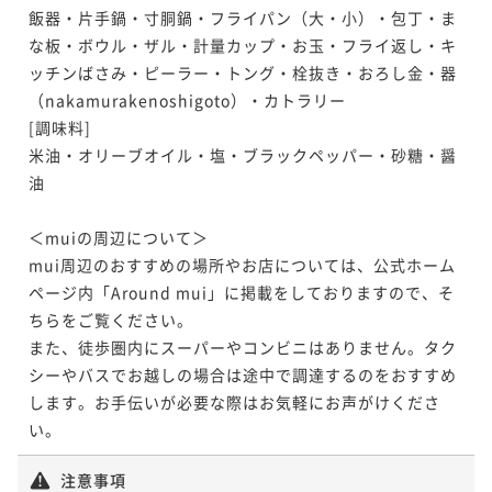
飯器・片手鍋・寸胴鍋・フライパン（大・小）・包丁・ま
な板・ボウル・ザル・計量カップ・お玉・フライ返し・キ
ッチンばさみ・ピーラー・トング・栓抜き・おろし金・器
（nakamurakenoshigoto）・カトラリー

[調味料]

米油・オリーブオイル・塩・ブラックペッパー・砂糖・醤
油

＜muiの周辺について＞

mui周辺のおすすめの場所やお店については、公式ホーム
ページ内「Around mui」に掲載をしておりますので、そ
ちらをご覧ください。

また、徒歩圏内にスーパーやコンビニはありません。タク
シーやバスでお越しの場合は途中で調達するのをおすすめ
します。お手伝いが必要な際はお気軽にお声がけくださ
い。
注意事項