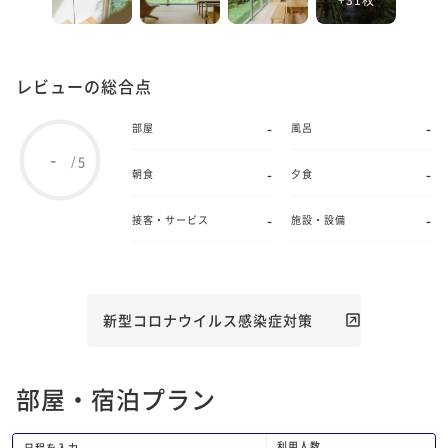
レビューの総合点
-
-
部屋
風呂
-
5
/
-
-
朝食
夕食
-
-
接客・サービス
施設・設備
新型コロナウイルス感染症対策
部屋・宿泊プラン
利用人数
日程を入力