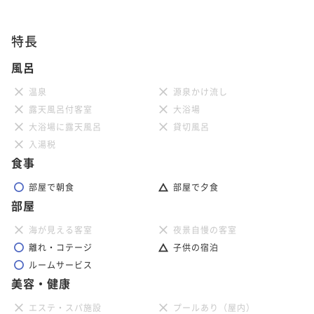
特長
風呂
温泉
源泉かけ流し
露天風呂付客室
大浴場
大浴場に露天風呂
貸切風呂
入湯税
食事
部屋で朝食
部屋で夕食
部屋
海が見える客室
夜景自慢の客室
離れ・コテージ
子供の宿泊
ルームサービス
美容・健康
エステ・スパ施設
プールあり（屋内）