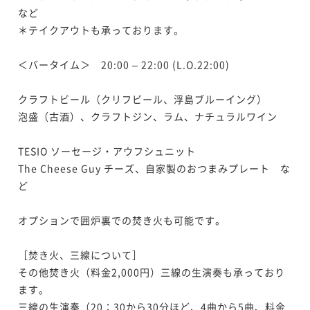
など

＊テイクアウトも承っております。 

＜バータイム＞　20:00 – 22:00 (L.O.22:00)

クラフトビール（クリフビール、浮島ブルーイング）

泡盛（古酒）、クラフトジン、ラム、ナチュラルワイン

TESIO ソーセージ・アウフシュニット

The Cheese Guy チーズ、自家製のおつまみプレート　な
ど

オプションで囲炉裏での焚き火も可能です。

［焚き火、三線について］

その他焚き火（料金2,000円）三線の生演奏も承っており
ます。

三線の生演奏（20：30から30分ほど、4曲から5曲、料金