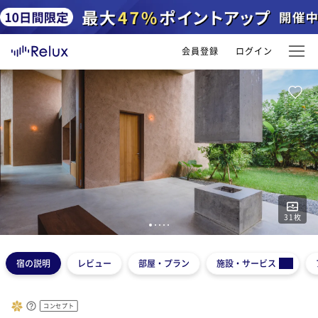
会員登録
ログイン
31
枚
1
2
3
4
5
宿の説明
レビュー
部屋・プラン
施設・サービス
コンセプト