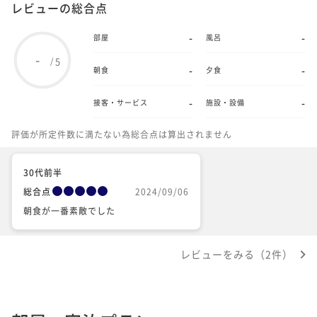
レビューの総合点
-
-
部屋
風呂
-
5
/
-
-
朝食
夕食
-
-
接客・サービス
施設・設備
評価が所定件数に満たない為総合点は算出されません
30代前半
総合点
2024/09/06
朝食が一番素敵でした
レビューをみる（2件）