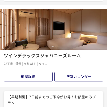
光に便利、大浴場無料シンプルステイ（お部屋のみ）
¥ 24,294 ~
2名
素泊まり
現地決済可
事前決済可
IN 15:00 - 22:00 OUT11:00
1,215P 獲得
（
還元率5%
）
¥ 20,068 ~
2名
1,004P 獲得
（
還元率5%
）
冬プラン【小学生以下のお子様添い寝無料】清水寺ま
で徒歩圏内！シンプルステイ（お部屋のみ）
【割引プラン・早期割引】7日前までのご予約がお得！
素泊まり
現地決済可
事前決済可
IN 15:00 - 22:00 OUT11:00
1
2
3
朝食付きプラン
¥ 24,418 ~
2名
ツインデラックスジャパニーズルーム
朝食付き
事前決済可
IN 15:00 - 22:00 OUT11:00
1,221P 獲得
（
還元率5%
）
¥ 22,056 ~
2名
28平米
禁煙
有料Wi-Fi
ツイン
1,103P 獲得
（
還元率5%
）
冬プラン【京都で心地よい時間と空間を】嬉しい特典
部屋詳細
空室カレンダー
付・ホテルステイプラン
【紅葉の京都滞在を満喫】レストラン25％割引＋大浴
朝食付き
現地決済可
事前決済可
IN 15:00 - 22:00 OUT11:00
場無料＋約85種類の和洋朝食ビュッフェ（朝食付）
¥ 28,328 ~
2名
【早期割引】7日前までのご予約がお得！お部屋のみプ
朝食付き
現地決済可
事前決済可
IN 15:00 - 22:00 OUT11:00
1,417P 獲得
（
還元率5%
）
ラン
¥ 24,358 ~
2名