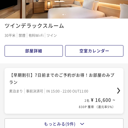
【割引プラン・早期割引】7日前までのご予約がお得！
1
2
朝食付きプラン
ツインデラックスルーム
朝食付き
事前決済可
IN 15:00 - 22:00 OUT11:00
¥ 21,062 ~
2名
30平米
禁煙
有料Wi-Fi
ツイン
1,054P 獲得
（
還元率5%
）
部屋詳細
空室カレンダー
【紅葉の京都滞在を満喫】レストラン25％割引＋大浴
場無料＋約85種類の和洋朝食ビュッフェ（朝食付）
【早期割引】7日前までのご予約がお得！お部屋のみプ
朝食付き
現地決済可
事前決済可
IN 15:00 - 22:00 OUT11:00
ラン
¥ 23,206 ~
2名
素泊まり
事前決済可
IN 15:00 - 22:00 OUT11:00
1,161P 獲得
（
還元率5%
）
¥ 16,600 ~
2名
830P 獲得
（
還元率5%
）
【秋旅×朝食85種】八代目儀兵衛の銀シャリ＆京都の
漬物を楽しむ京都和洋ビュッフェ（朝食付）
もっとみる(9件)
【秋旅×小学生添い寝無料】清水寺徒歩圏内！紅葉観
朝食付き
現地決済可
事前決済可
IN 15:00 - 22:00 OUT11:00