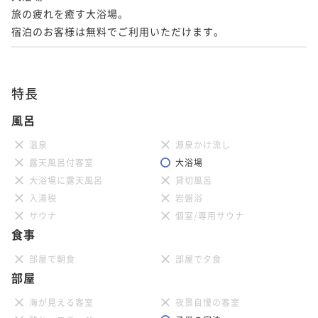
旅の疲れを癒す大浴場。

宿泊のお客様は無料でご利用いただけます。
特長
風呂
温泉
源泉かけ流し
露天風呂付客室
大浴場
大浴場に露天風呂
貸切風呂
入湯税
岩盤浴
サウナ
個室/専用サウナ
食事
部屋で朝食
部屋で夕食
部屋
海が見える客室
夜景自慢の客室