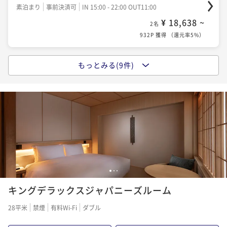
素泊まり
事前決済可
IN 15:00 - 22:00 OUT11:00
1,218P 獲得
（
還元率5%
）
冬プラン【八代目儀兵衛の銀シャリや京都のお漬物な
¥ 18,638 ~
2名
ど和洋約70種類】シンプルステイ（朝食付）
932P 獲得
（
還元率5%
）
冬プラン【小学生以下のお子様添い寝無料】清水寺ま
朝食付き
現地決済可
事前決済可
IN 15:00 - 22:00 OUT11:00
で徒歩圏内！シンプルステイ（お部屋のみ）
¥ 29,888 ~
2名
もっとみる(9件)
【秋旅×小学生添い寝無料】清水寺徒歩圏内！紅葉観
素泊まり
現地決済可
事前決済可
IN 15:00 - 22:00 OUT11:00
1,495P 獲得
（
還元率5%
）
光に便利、大浴場無料シンプルステイ（お部屋のみ）
¥ 24,418 ~
2名
素泊まり
現地決済可
事前決済可
IN 15:00 - 22:00 OUT11:00
1,221P 獲得
（
還元率5%
）
【秋のグルメ旅応援】約85種の朝食ビュッフェ＋館内
¥ 22,554 ~
2名
レストラン・バーで使える5,500円券付（朝食付）
1,128P 獲得
（
還元率5%
）
【秋旅×朝食85種】八代目儀兵衛の銀シャリ＆京都の
朝食付き
現地決済可
事前決済可
IN 15:00 - 24:00 OUT11:00
漬物を楽しむ京都和洋ビュッフェ（朝食付）
¥ 31,752 ~
2名
【割引プラン・早期割引】7日前までのご予約がお得！
朝食付き
現地決済可
事前決済可
IN 15:00 - 22:00 OUT11:00
1,588P 獲得
（
還元率5%
）
1
2
3
朝食付きプラン
¥ 25,536 ~
2名
キングデラックスジャパニーズルーム
朝食付き
事前決済可
IN 15:00 - 22:00 OUT11:00
1,277P 獲得
（
還元率5%
）
冬プラン【グルメプラン】約70種類の朝食ビュッフェ
¥ 24,170 ~
2名
28平米
禁煙
有料Wi-Fi
ダブル
＆レストラン5500円分お食事代プレゼント特典付き
1,209P 獲得
（
還元率5%
）
冬プラン【京都で心地よい時間と空間を】嬉しい特典