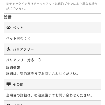
レストラン・バーで使える5,500円券付（朝食付）
¥ 42,318 ~
※チェックイン及びチェックアウトは宿泊プランにより異なる場合
2名
朝食付き
現地決済可
事前決済可
IN 15:00 - 24:00 OUT11:00
がございます。
2,116P 獲得
（
還元率5%
）
¥ 36,724 ~
設備
2名
1,837P 獲得
（
還元率5%
）
ペット
冬プラン【グルメプラン】約70種類の朝食ビュッフェ
ペット可否：
×
＆レストラン5500円分お食事代プレゼント特典付き
バリアフリー
朝食付き
現地決済可
事前決済可
IN 15:00 - 24:00 OUT11:00
¥ 41,074 ~
2名
バリアフリー対応：
◯
2,054P 獲得
（
還元率5%
）
詳細情報
詳細は、宿泊施設までお問い合わせください。
その他
当項目の詳細は、宿泊施設までお問い合わせください。