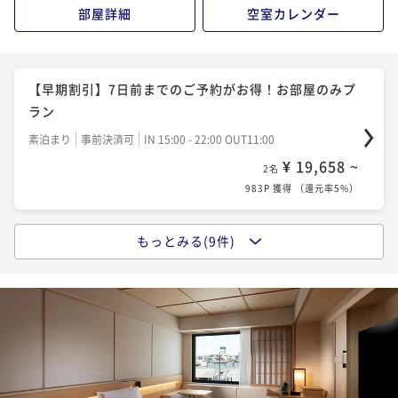
朝食付き
現地決済可
事前決済可
IN 15:00 - 24:00 OUT11:00
部屋詳細
空室カレンダー
付・ホテルステイプラン
¥ 37,346 ~
2名
【紅葉の京都滞在を満喫】レストラン25％割引＋大浴
朝食付き
現地決済可
事前決済可
IN 15:00 - 22:00 OUT11:00
1,868P 獲得
（
還元率5%
）
場無料＋約85種類の和洋朝食ビュッフェ（朝食付）
¥ 28,328 ~
2名
【早期割引】7日前までのご予約がお得！お部屋のみプ
朝食付き
現地決済可
事前決済可
IN 15:00 - 22:00 OUT11:00
1,417P 獲得
（
還元率5%
）
ラン
¥ 26,664 ~
2名
素泊まり
事前決済可
IN 15:00 - 22:00 OUT11:00
1,334P 獲得
（
還元率5%
）
冬プラン【八代目儀兵衛の銀シャリや京都のお漬物な
¥ 19,658 ~
2名
ど和洋約70種類】シンプルステイ（朝食付）
983P 獲得
（
還元率5%
）
冬プラン【小学生以下のお子様添い寝無料】清水寺ま
朝食付き
現地決済可
事前決済可
IN 15:00 - 22:00 OUT11:00
で徒歩圏内！シンプルステイ（お部屋のみ）
¥ 29,888 ~
2名
もっとみる(9件)
【秋旅×小学生添い寝無料】清水寺徒歩圏内！紅葉観
素泊まり
現地決済可
事前決済可
IN 15:00 - 22:00 OUT11:00
1,495P 獲得
（
還元率5%
）
光に便利、大浴場無料シンプルステイ（お部屋のみ）
¥ 26,904 ~
2名
素泊まり
現地決済可
事前決済可
IN 15:00 - 22:00 OUT11:00
1,346P 獲得
（
還元率5%
）
【秋のグルメ旅応援】約85種の朝食ビュッフェ＋館内
¥ 23,796 ~
2名
レストラン・バーで使える5,500円券付（朝食付）
1,190P 獲得
（
還元率5%
）
【秋旅×朝食85種】八代目儀兵衛の銀シャリ＆京都の
朝食付き
現地決済可
事前決済可
IN 15:00 - 24:00 OUT11:00
漬物を楽しむ京都和洋ビュッフェ（朝食付）
¥ 32,994 ~
2名