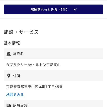
¥ 29,266 ~
2名
素泊まり
現地決済可
事前決済可
IN 15:00 - 22:00 OUT11:00
1,464P 獲得
（
還元率5%
）
部屋をもっとみる（
1
件）
【秋のグルメ旅応援】約85種の朝食ビュッフェ＋館内
¥ 23,796 ~
2名
レストラン・バーで使える5,500円券付（朝食付）
1,190P 獲得
（
還元率5%
）
冬プラン【小学生以下のお子様添い寝無料】清水寺ま
朝食付き
現地決済可
事前決済可
IN 15:00 - 24:00 OUT11:00
施設・サービス
で徒歩圏内！シンプルステイ（お部屋のみ）
¥ 35,480 ~
2名
【割引プラン・早期割引】7日前までのご予約がお得！
素泊まり
現地決済可
事前決済可
IN 15:00 - 22:00 OUT11:00
1,774P 獲得
（
還元率5%
）
基本情報
朝食付きプラン
¥ 29,390 ~
2名
朝食付き
事前決済可
IN 15:00 - 22:00 OUT11:00
1,470P 獲得
（
還元率5%
）
施設名
冬プラン【グルメプラン】約70種類の朝食ビュッフェ
¥ 25,164 ~
2名
＆レストラン5500円分お食事代プレゼント特典付き
1,259P 獲得
（
還元率5%
）
ダブルツリーbyヒルトン京都東山
冬プラン【京都で心地よい時間と空間を】嬉しい特典
朝食付き
現地決済可
事前決済可
IN 15:00 - 24:00 OUT11:00
付・ホテルステイプラン
住所
¥ 39,832 ~
2名
【紅葉の京都滞在を満喫】レストラン25％割引＋大浴
朝食付き
現地決済可
事前決済可
IN 15:00 - 22:00 OUT11:00
1,992P 獲得
（
還元率5%
）
場無料＋約85種類の和洋朝食ビュッフェ（朝食付）
京都府京都市東山区本町1丁目45番
¥ 32,936 ~
2名
朝食付き
現地決済可
事前決済可
IN 15:00 - 22:00 OUT11:00
地図をみる
1,647P 獲得
（
還元率5%
）
¥ 27,814 ~
2名
総部屋数
1,391P 獲得
（
還元率5%
）