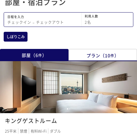
部屋・宿泊プラン
利用人数
日程を入力
2
名
チェックイン
−
チェックアウト
しぼりこみ
部屋
（
6
）
プラン
（
10
）
件
件
1
2
キングゲストルーム
25平米
禁煙
有料Wi-Fi
ダブル