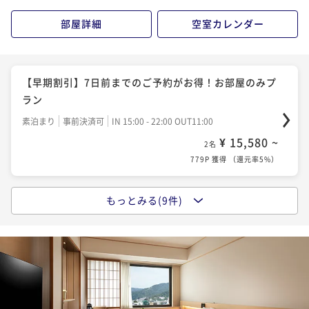
部屋詳細
空室カレンダー
【早期割引】7日前までのご予約がお得！お部屋のみプ
ラン
素泊まり
事前決済可
IN 15:00 - 22:00 OUT11:00
¥ 15,580 ~
2名
779P 獲得
（
還元率5%
）
もっとみる(9件)
【秋旅×小学生添い寝無料】清水寺徒歩圏内！紅葉観
光に便利、大浴場無料シンプルステイ（お部屋のみ）
素泊まり
現地決済可
事前決済可
IN 15:00 - 22:00 OUT11:00
¥ 18,824 ~
2名
942P 獲得
（
還元率5%
）