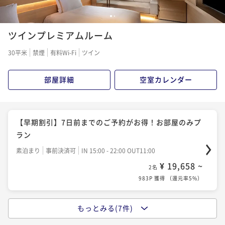
【割引プラン・早期割引】7日前までのご予約がお得！
朝食付き
現地決済可
事前決済可
IN 15:00 - 22:00 OUT11:00
1,650P 獲得
（
還元率5%
）
1
2
朝食付きプラン
¥ 29,266 ~
2名
ツインプレミアムルーム
朝食付き
事前決済可
IN 15:00 - 22:00 OUT11:00
1,464P 獲得
（
還元率5%
）
冬プラン【グルメプラン】約70種類の朝食ビュッフェ
¥ 25,164 ~
2名
30平米
禁煙
有料Wi-Fi
ツイン
＆レストラン5500円分お食事代プレゼント特典付き
1,259P 獲得
（
還元率5%
）
冬プラン【京都で心地よい時間と空間を】嬉しい特典
朝食付き
現地決済可
事前決済可
IN 15:00 - 24:00 OUT11:00
部屋詳細
空室カレンダー
付・ホテルステイプラン
¥ 37,346 ~
2名
【紅葉の京都滞在を満喫】レストラン25％割引＋大浴
朝食付き
現地決済可
事前決済可
IN 15:00 - 22:00 OUT11:00
1,868P 獲得
（
還元率5%
）
場無料＋約85種類の和洋朝食ビュッフェ（朝食付）
¥ 30,632 ~
2名
【早期割引】7日前までのご予約がお得！お部屋のみプ
朝食付き
現地決済可
事前決済可
IN 15:00 - 22:00 OUT11:00
1,532P 獲得
（
還元率5%
）
ラン
¥ 27,814 ~
2名
素泊まり
事前決済可
IN 15:00 - 22:00 OUT11:00
1,391P 獲得
（
還元率5%
）
冬プラン【八代目儀兵衛の銀シャリや京都のお漬物な
¥ 19,658 ~
2名
ど和洋約70種類】シンプルステイ（朝食付）
983P 獲得
（
還元率5%
）
【秋旅×朝食85種】八代目儀兵衛の銀シャリ＆京都の
朝食付き
現地決済可
事前決済可
IN 15:00 - 22:00 OUT11:00
漬物を楽しむ京都和洋ビュッフェ（朝食付）
¥ 33,616 ~
2名
もっとみる(7件)
【秋旅×小学生添い寝無料】清水寺徒歩圏内！紅葉観
朝食付き
現地決済可
事前決済可
IN 15:00 - 22:00 OUT11:00
1,681P 獲得
（
還元率5%
）
光に便利、大浴場無料シンプルステイ（お部屋のみ）