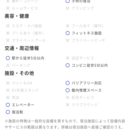
離れ・コテージ
子供の宿泊
ルームサービス
グランピング
美容・健康
エステ・スパ施設
プールあり（屋内）
プールあり（屋外）
フィットネス施設
プライベートプール
プライベートビーチ
交通・周辺情報
駅から徒歩5分以内
送迎サービス
パーキング
コンビニ徒歩5分以内
施設・その他
ペットもOK
バリアフリー対応
EV充電スタンド
館内喫煙スペース
売店
託児サービス
エレベーター
クラブラウンジ
宿泊税
※施設の特徴は一般的な設備を表すもので、宿泊施設によって設備内容
やサービスの範囲は異なります。詳細は宿泊施設へ直接ご確認のうえ、