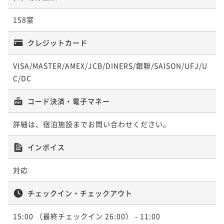
冬プラン【八代目儀兵衛の銀シャリや京都のお漬物な
158室
ど和洋約70種類】シンプルステイ（朝食付）
冬プラン【小学生以下のお子様添い寝無料】清水寺ま
朝食付き
現地決済可
事前決済可
IN 15:00 - 22:00 OUT11:00
クレジットカード
で徒歩圏内！シンプルステイ（お部屋のみ）
¥ 34,860 ~
2名
素泊まり
現地決済可
事前決済可
IN 15:00 - 22:00 OUT11:00
1,743P 獲得
（
還元率5%
）
VISA/MASTER/AMEX/JCB/DINERS/銀聯/SAISON/UFJ/U
¥ 28,146 ~
C/DC
2名
1,408P 獲得
（
還元率5%
）
【秋のグルメ旅応援】約85種の朝食ビュッフェ＋館内
コード決済・電子マネー
レストラン・バーで使える5,500円券付（朝食付）
冬プラン【京都で心地よい時間と空間を】嬉しい特典
詳細は、宿泊施設までお問い合わせください。
朝食付き
現地決済可
事前決済可
IN 15:00 - 24:00 OUT11:00
付・ホテルステイプラン
¥ 36,724 ~
2名
インボイス
朝食付き
現地決済可
事前決済可
IN 15:00 - 22:00 OUT11:00
1,837P 獲得
（
還元率5%
）
¥ 31,784 ~
2名
対応
1,590P 獲得
（
還元率5%
）
冬プラン【グルメプラン】約70種類の朝食ビュッフェ
チェックイン・チェックアウト
＆レストラン5500円分お食事代プレゼント特典付き
【秋のグルメ旅応援】約85種の朝食ビュッフェ＋館内
15:00
（最終チェックイン 26:00）
- 11:00
朝食付き
現地決済可
事前決済可
IN 15:00 - 24:00 OUT11:00