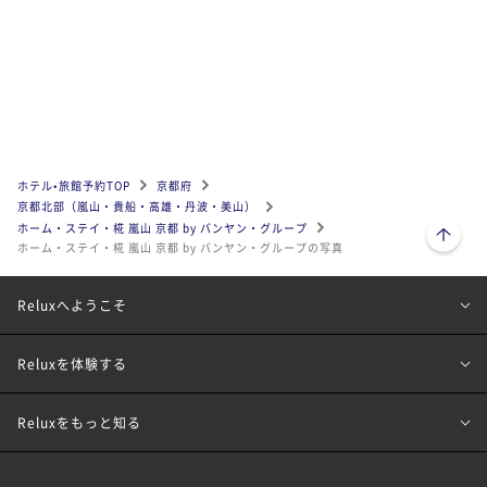
ホテル•旅館予約TOP
京都府
京都北部（嵐山・貴船・高雄・丹波・美山）
ページトップへ
ホーム・ステイ・椛 嵐山 京都 by バンヤン・グループ
ホーム・ステイ・椛 嵐山 京都 by バンヤン・グループの写真
Reluxへようこそ
Reluxを体験する
Reluxをもっと知る