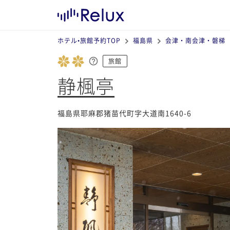
ホテル•旅館予約TOP
福島県
会津・南会津・磐梯
旅館
静楓亭
福島県耶麻郡猪苗代町字大道南1640-6