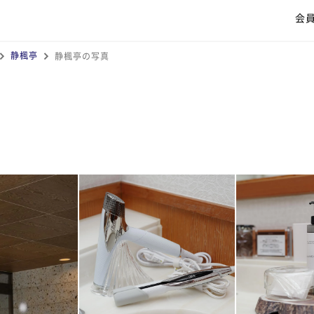
会
静楓亭
静楓亭の写真