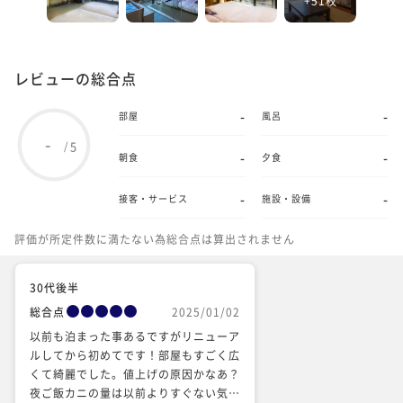
レビューの総合点
-
-
部屋
風呂
-
5
/
-
-
朝食
夕食
-
-
接客・サービス
施設・設備
評価が所定件数に満たない為総合点は算出されません
30代後半
総合点
2025/01/02
以前も泊まった事あるですがリニューア
ルしてから初めてです！部屋もすごく広
くて綺麗でした。値上げの原因かなあ？
夜ご飯カニの量は以前よりすぐない気が