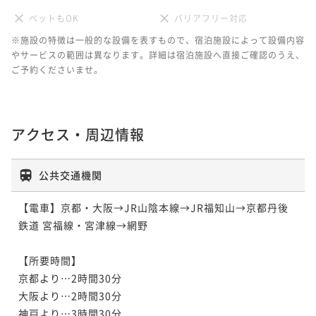
ペットもOK
バリアフリー対応
※施設の特徴は一般的な設備を表すもので、宿泊施設によって設備内容
やサービスの範囲は異なります。詳細は宿泊施設へ直接ご確認のうえ、
ご予約くださいませ。
アクセス・周辺情報
公共交通機関
【電車】京都・大阪→JR山陰本線→JR福知山→京都丹後
鉄道 宮福線・宮津線→網野

【所要時間】

京都より…2時間30分

大阪より…2時間30分

神戸より…3時間30分
