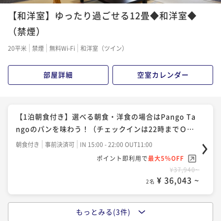
馬牛・松茸のすき焼きや松茸ご飯など、秋の味覚を堪
【和洋室】ゆったり過ごせる12畳◆和洋室◆
能！
二食付き
事前決済可
IN 15:00 - 17:00 OUT11:00
（禁煙）
ポイント即利用で
最大5％OFF
20平米
禁煙
無料Wi-Fi
和洋室（ツイン）
¥56,920~
¥ 54,074 ~
2名
部屋詳細
空室カレンダー
【冬・活松葉ガニ】タグ付き活松葉ガニ◆800g・1杯
使用！冬の味覚の王様を堪能する活松葉ガニコース！
【1泊朝食付き】選べる朝食・洋食の場合はPango Ta
二食付き
事前決済可
IN 15:00 - 18:00 OUT11:00
ngoのパンを味わう！（チェックインは22時までＯ
ポイント即利用で
最大5％OFF
Ｋ）
朝食付き
事前決済可
IN 15:00 - 22:00 OUT11:00
¥151,800~
ポイント即利用で
最大5％OFF
¥ 144,210 ~
2名
¥37,940~
¥ 36,043 ~
2名
もっとみる(3件)
【秋・茜会席】栗ご飯やきのこの土瓶蒸し、郷土料理