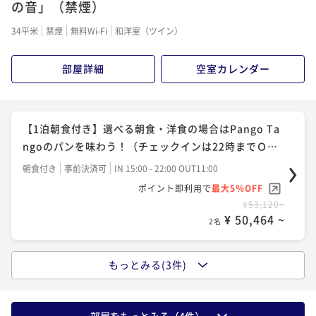
の音」（禁煙）
ポイント即利用で
最大5％OFF
34平米
禁煙
無料Wi-Fi
和洋室（ツイン）
¥67,040~
¥ 63,688 ~
2名
部屋詳細
空室カレンダー
【冬・活松葉ガニ】タグ付き活松葉ガニ◆800g・1杯
使用！冬の味覚の王様を堪能する活松葉ガニコース！
【1泊朝食付き】選べる朝食・洋食の場合はPango Ta
二食付き
事前決済可
IN 15:00 - 18:00 OUT11:00
ngoのパンを味わう！（チェックインは22時までＯ
ポイント即利用で
最大5％OFF
Ｋ）
朝食付き
事前決済可
IN 15:00 - 22:00 OUT11:00
¥161,920~
ポイント即利用で
最大5％OFF
¥ 153,824 ~
2名
¥53,120~
¥ 50,464 ~
2名
もっとみる(3件)
【秋・茜会席】栗ご飯やきのこの土瓶蒸し、郷土料理
「丹後バラ寿司」など…◆食欲の秋と温泉を満喫！
二食付き
事前決済可
IN 15:00 - 18:00 OUT11:00
部屋をもっとみる（
4
件）