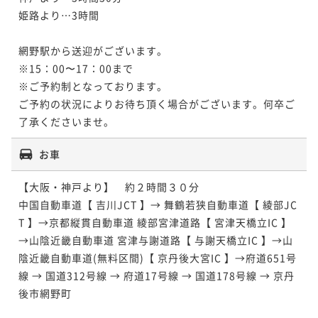
姫路より…3時間

網野駅から送迎がございます。

※15：00〜17：00まで

※ご予約制となっております。

ご予約の状況によりお待ち頂く場合がございます。何卒ご
了承くださいませ。
お車
【大阪・神戸より】　約２時間３０分

中国自動車道【 吉川JCT 】→ 舞鶴若狭自動車道【 綾部JC
T 】→京都縦貫自動車道 綾部宮津道路【 宮津天橋立IC 】
→山陰近畿自動車道 宮津与謝道路【 与謝天橋立IC 】→山
陰近畿自動車道(無料区間)【 京丹後大宮IC 】→府道651号
線 → 国道312号線 → 府道17号線 → 国道178号線 → 京丹
後市網野町
