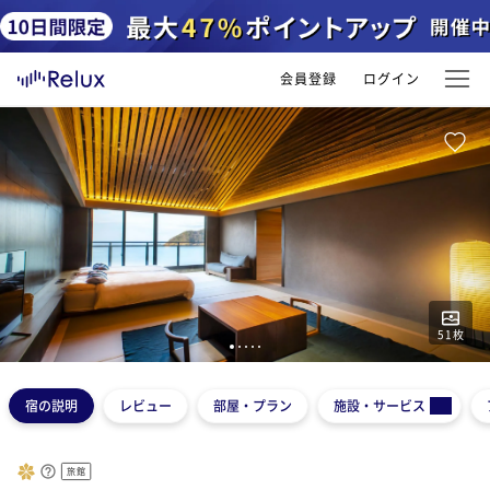
会員登録
ログイン
51
枚
1
2
3
4
5
宿の説明
レビュー
部屋・プラン
施設・サービス
旅館