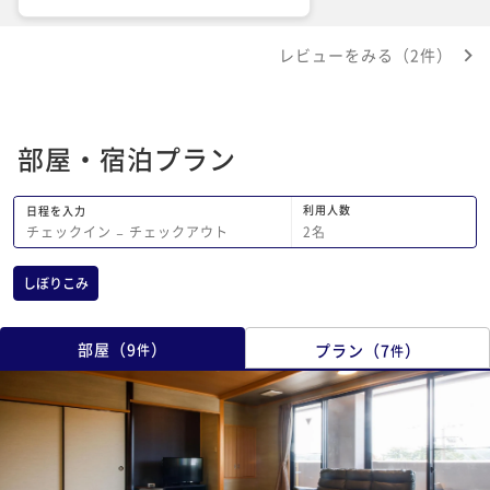
する！あじは変わらずにとでも美味しか
ったです！
レビューをみる（2件）
部屋・宿泊プラン
利用人数
日程を入力
2
名
チェックイン
−
チェックアウト
しぼりこみ
部屋
（
9
）
プラン
（
7
）
件
件