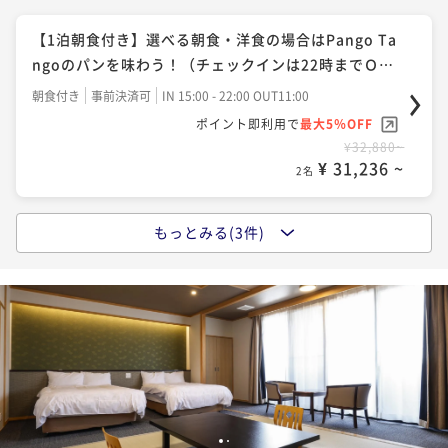
使用！冬の味覚の王様を堪能する活松葉ガニコース！
【1泊朝食付き】選べる朝食・洋食の場合はPango Ta
二食付き
事前決済可
IN 15:00 - 18:00 OUT11:00
ngoのパンを味わう！（チェックインは22時までＯ
ポイント即利用で
最大5％OFF
Ｋ）
朝食付き
事前決済可
IN 15:00 - 22:00 OUT11:00
¥151,800~
ポイント即利用で
最大5％OFF
¥ 144,210 ~
2名
¥32,880~
¥ 31,236 ~
2名
もっとみる(3件)
【秋・茜会席】栗ご飯やきのこの土瓶蒸し、郷土料理
「丹後バラ寿司」など…◆食欲の秋と温泉を満喫！
二食付き
事前決済可
IN 15:00 - 18:00 OUT11:00
ポイント即利用で
最大5％OFF
¥44,260~
¥ 42,047 ~
2名
【秋・暁会席】料理長厳選の秋の特選食材◆甘鯛や但
1
2