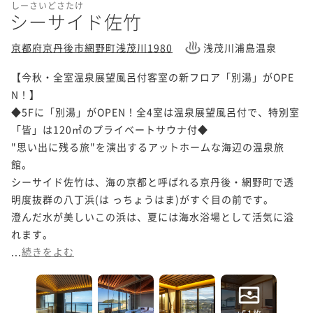
しーさいどさたけ
シーサイド佐竹
京都府京丹後市網野町浅茂川1980
浅茂川浦島温泉
【今秋・全室温泉展望風呂付客室の新フロア「別湯」がOPE
N！】

◆5Fに「別湯」がOPEN！全4室は温泉展望風呂付で、特別室
「皆」は120㎡のプライベートサウナ付◆

"思い出に残る旅"を演出するアットホームな海辺の温泉旅
館。

シーサイド佐竹は、海の京都と呼ばれる京丹後・網野町で透
明度抜群の八丁浜(は っちょうはま)がすぐ目の前です。

澄んだ水が美しいこの浜は、夏には海水浴場として活気に溢
れます。

...
続きをよむ
+51枚