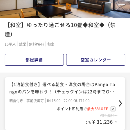
【和室】ゆったり過ごせる10畳◆和室◆（禁
煙）
16平米
禁煙
無料Wi-Fi
和室
部屋詳細
空室カレンダー
【1泊朝食付き】選べる朝食・洋食の場合はPango Ta
ngoのパンを味わう！（チェックインは22時までＯ
Ｋ）
朝食付き
事前決済可
IN 15:00 - 22:00 OUT11:00
ポイント即利用で
最大5％OFF
¥32,880~
¥ 31,236 ~
2名