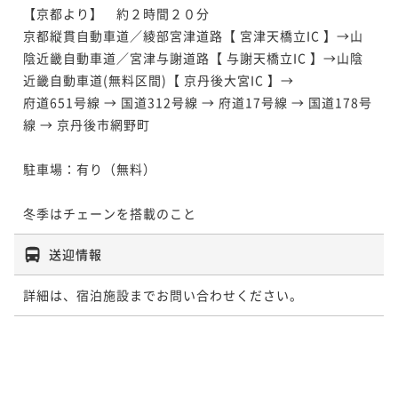
【京都より】　約２時間２０分

京都縦貫自動車道／綾部宮津道路【 宮津天橋立IC 】→山
陰近畿自動車道／宮津与謝道路【 与謝天橋立IC 】→山陰
近畿自動車道(無料区間)【 京丹後大宮IC 】→

府道651号線 → 国道312号線 → 府道17号線 → 国道178号
線 → 京丹後市網野町

駐車場：有り（無料）

冬季はチェーンを搭載のこと
送迎情報
詳細は、宿泊施設までお問い合わせください。