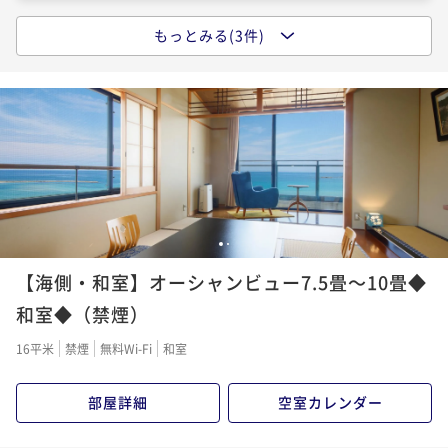
もっとみる(3件)
【秋・茜会席】栗ご飯やきのこの土瓶蒸し、郷土料理
「丹後バラ寿司」など…◆食欲の秋と温泉を満喫！
二食付き
事前決済可
IN 15:00 - 18:00 OUT11:00
ポイント即利用で
最大5％OFF
¥44,260~
¥ 42,047 ~
2名
【秋・暁会席】料理長厳選の秋の特選食材◆甘鯛や但
1
2
馬牛・松茸のすき焼きや松茸ご飯など、秋の味覚を堪
【海側・和室】オーシャンビュー7.5畳～10畳◆
能！
二食付き
事前決済可
IN 15:00 - 17:00 OUT11:00
和室◆（禁煙）
ポイント即利用で
最大5％OFF
16平米
禁煙
無料Wi-Fi
和室
¥56,920~
¥ 54,074 ~
2名
部屋詳細
空室カレンダー
【冬・活松葉ガニ】タグ付き活松葉ガニ◆800g・1杯