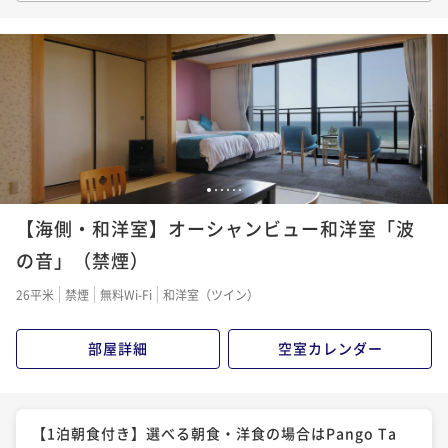
「丹後バラ寿司」など…◆食欲の秋と温泉を満喫！
二食付き
事前決済可
IN 15:00 - 18:00 OUT11:00
ポイント即利用で
最大5％OFF
¥49,320~
¥ 46,854 ~
2名
【秋・暁会席】料理長厳選の秋の特選食材◆甘鯛や但
1
2
3
4
5
6
馬牛・松茸のすき焼きや松茸ご飯など、秋の味覚を堪
【海側・和洋室】オーシャンビュー和洋室「波
能！
二食付き
事前決済可
IN 15:00 - 17:00 OUT11:00
の音」（禁煙）
ポイント即利用で
最大5％OFF
26平米
禁煙
無料Wi-Fi
和洋室（ツイン）
¥61,980~
¥ 58,881 ~
2名
部屋詳細
空室カレンダー
【冬・活松葉ガニ】タグ付き活松葉ガニ◆800g・1杯
使用！冬の味覚の王様を堪能する活松葉ガニコース！
【1泊朝食付き】選べる朝食・洋食の場合はPango Ta