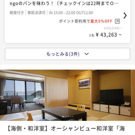
二食付き
事前決済可
IN 15:00 - 18:00 OUT11:00
ngoのパンを味わう！（チェックインは22時までＯ
ポイント即利用で
最大5％OFF
Ｋ）
朝食付き
事前決済可
IN 15:00 - 22:00 OUT11:00
¥156,860~
ポイント即利用で
最大5％OFF
¥ 149,017 ~
2名
¥45,540~
¥ 43,263 ~
2名
もっとみる(3件)
【秋・茜会席】栗ご飯やきのこの土瓶蒸し、郷土料理
「丹後バラ寿司」など…◆食欲の秋と温泉を満喫！
二食付き
事前決済可
IN 15:00 - 18:00 OUT11:00
ポイント即利用で
最大5％OFF
¥54,380~
¥ 51,661 ~
2名
【秋・暁会席】料理長厳選の秋の特選食材◆甘鯛や但
1
2
3
4
5
6
馬牛・松茸のすき焼きや松茸ご飯など、秋の味覚を堪
【海側・和洋室】オーシャンビュー和洋室「海
能！
二食付き
事前決済可
IN 15:00 - 17:00 OUT11:00