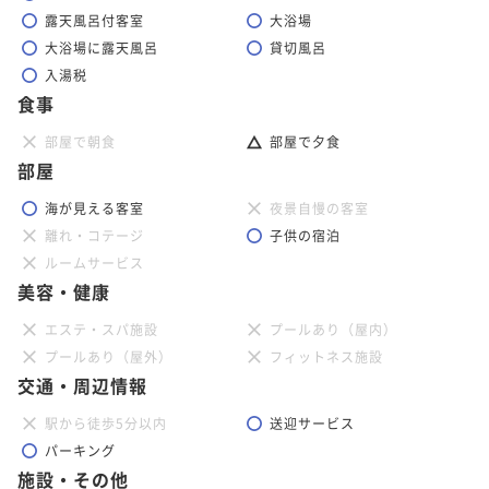
露天風呂付客室
大浴場
大浴場に露天風呂
貸切風呂
入湯税
食事
部屋で朝食
部屋で夕食
部屋
海が見える客室
夜景自慢の客室
離れ・コテージ
子供の宿泊
ルームサービス
美容・健康
エステ・スパ施設
プールあり（屋内）
プールあり（屋外）
フィットネス施設
交通・周辺情報
駅から徒歩5分以内
送迎サービス
パーキング
施設・その他