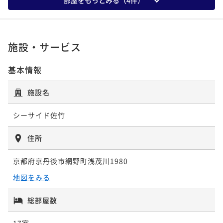
ポイント即利用で
最大5％OFF
¥59,440~
¥ 56,468 ~
2名
施設・サービス
基本情報
【秋・暁会席】料理長厳選の秋の特選食材◆甘鯛や但
馬牛・松茸のすき焼きや松茸ご飯など、秋の味覚を堪
施設名
能！
二食付き
事前決済可
IN 15:00 - 17:00 OUT11:00
ポイント即利用で
最大5％OFF
シーサイド佐竹
¥72,100~
¥ 68,495 ~
2名
住所
京都府京丹後市網野町浅茂川1980
【冬・活松葉ガニ】タグ付き活松葉ガニ◆800g・1杯
地図をみる
使用！冬の味覚の王様を堪能する活松葉ガニコース！
二食付き
事前決済可
IN 15:00 - 18:00 OUT11:00
総部屋数
ポイント即利用で
最大5％OFF
17室
¥166,980~