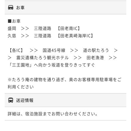
お車
■お車

盛岡　＞＞　三陸道路　【田老南IC】

久慈　＞＞　三陸道路　【田老真崎海岸IC】

【各IC】　＞＞　国道45号線　＞＞　道の駅たろう　＞
＞　震災遺構たろう観光ホテル　＞＞　田老漁港　＞＞　
「三王園地」へ向かう坂道を登りきってすぐ

※たろう庵の建物を通り過ぎ、奥のお客様専用駐車場をご
利用ください
送迎情報
詳細は、宿泊施設までお問い合わせください。