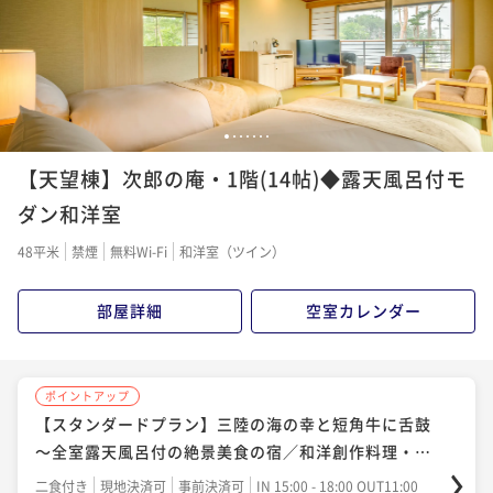
ポイント即利用で
最大12％OFF
ポイント即利用で
最大7％OFF
¥118,000~
¥78,000~
¥ 103,840 ~
¥ 72,540 ~
2名
2名
1
2
3
4
5
6
7
ポイントアップ
【天望棟】次郎の庵・1階(14帖)◆露天風呂付モ
【特選素材を堪能】四季折々の旬の三陸こだわり特選
素材を集めた『特選素材の和洋創作料理』／個室食
ダン和洋室
二食付き
現地決済可
事前決済可
IN 15:00 - 18:00 OUT11:00
48平米
禁煙
無料Wi-Fi
和洋室（ツイン）
ポイント即利用で
最大12％OFF
¥98,000~
部屋詳細
空室カレンダー
¥ 86,240 ~
2名
ポイントアップ
【スタンダードプラン】三陸の海の幸と短角牛に舌鼓
～全室露天風呂付の絶景美食の宿／和洋創作料理・個
室食
二食付き
現地決済可
事前決済可
IN 15:00 - 18:00 OUT11:00