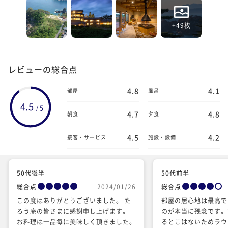
+49枚
レビューの総合点
4.8
4.1
部屋
風呂
4.5
5
/
4.7
4.8
朝食
夕食
4.5
4.2
接客・サービス
施設・設備
50代後半
50代前半
総合点
2024/01/26
総合点
この度はありがとうございました。 た
部屋の居心地は最高で
ろう庵の皆さまに感謝申し上げます。
のが本当に残念です。
お料理は一品毎に美味しく頂きました。
るとこはないためラウ