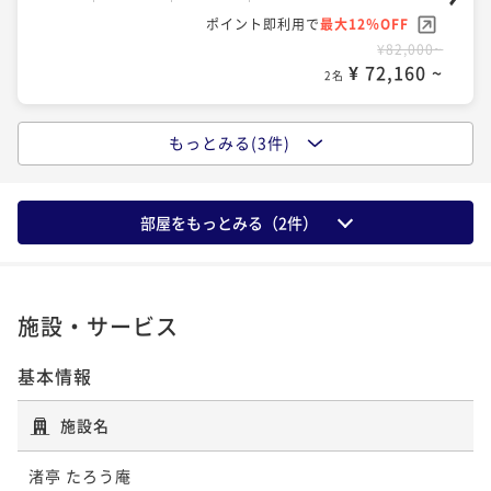
ポイント即利用で
最大12％OFF
¥82,000~
¥ 72,160 ~
2名
もっとみる(3件)
ポイントアップ
【三陸の魚介づくし】旬の海の幸を堪能（肉料理な
し）全室露天風呂付の絶景美食宿／魚介づくし料理・
部屋をもっとみる（
2
件）
個室食
二食付き
現地決済可
事前決済可
IN 15:00 - 18:00 OUT11:00
ポイント即利用で
最大7％OFF
¥78,000~
¥ 72,540 ~
2名
施設・サービス
基本情報
ポイントアップ
【早割30】30日前までの予約でスタンダードプランが
施設名
＜1000円お得！＞早めの予約が◎／和洋創作料理・個
室食
渚亭 たろう庵
二食付き
現地決済可
事前決済可
IN 15:00 - 18:00 OUT11:00