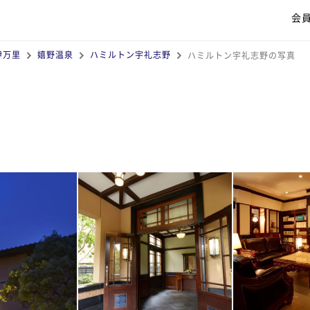
会
伊万里
嬉野温泉
ハミルトン宇礼志野
ハミルトン宇礼志野の写真