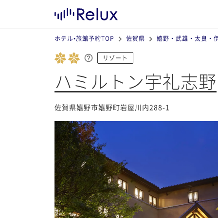
ホテル•旅館予約TOP
佐賀県
嬉野・武雄・太良・
リゾート
ハミルトン宇礼志野
佐賀県嬉野市嬉野町岩屋川内288-1