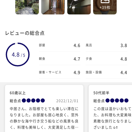
+39枚
レビューの総合点
4.6
3.8
部屋
風呂
4.8
5
/
4.7
4.8
朝食
夕食
4.9
4.4
接客・サービス
施設・設備
60歳以上
50代前半
総合点
2022/12/01
総合点
中居さん、お陰様でとても楽しい滞在に
この度は温かいおもて
なりました。お部屋も居心地良く、窓外
た、お料理も大変美味
の静かな海や行き交う船などの風景も良
素敵な旅行となりまし
く、料理も美味しく、大変満足した宿泊
ざいました☺️❗️