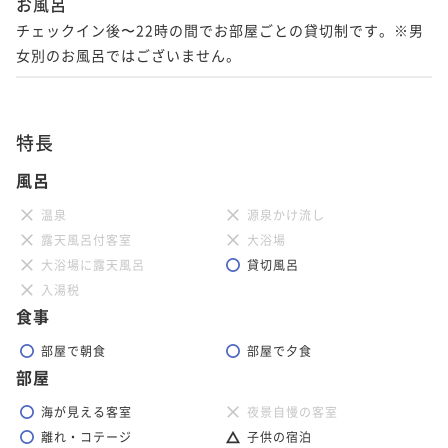
お風呂
チェックイン後〜22時の間でお部屋ごとの貸切制です。※男
女別のお風呂ではございません。
特長
風呂
温泉
源泉かけ流し
露天風呂付客室
大浴場
大浴場に露天風呂
貸切風呂
入湯税
食事
部屋で朝食
部屋で夕食
部屋
海が見える客室
夜景自慢の客室
離れ・コテージ
子供の宿泊