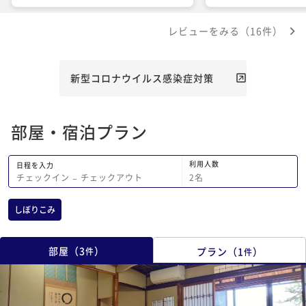
でした。有難うございました。
レビューをみる（16件）
新型コロナウイルス感染症対策
部屋・宿泊プラン
利用人数
日程を入力
2
名
チェックイン
−
チェックアウト
しぼりこみ
部屋
（
3
）
プラン
（
1
）
件
件