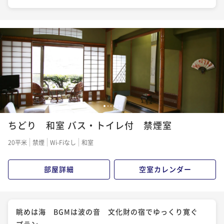
1
2
3
4
5
6
ちどり 和室 バス・トイレ付 禁煙室
20平米
禁煙
Wi-Fiなし
和室
部屋詳細
空室カレンダー
眺めは海 BGMは波の音 文化財の宿でゆっくり寛ぐ
プラン