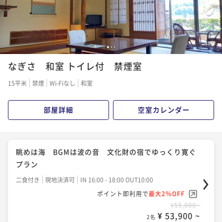
1
2
3
なぎさ 和室 トイレ付 禁煙室
15平米
禁煙
Wi-Fiなし
和室
部屋詳細
空室カレンダー
眺めは海 BGMは波の音 文化財の宿でゆっくり寛ぐ
プラン
二食付き
現地決済可
IN 16:00 - 18:00 OUT10:00
ポイント即利用で
最大2％OFF
¥55,000~
¥ 53,900 ~
2名