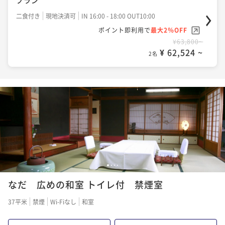
二食付き
現地決済可
IN 16:00 - 18:00 OUT10:00
ポイント即利用で
最大2％OFF
¥63,800~
¥ 62,524 ~
2名
1
2
3
4
なだ 広めの和室 トイレ付 禁煙室
37平米
禁煙
Wi-Fiなし
和室