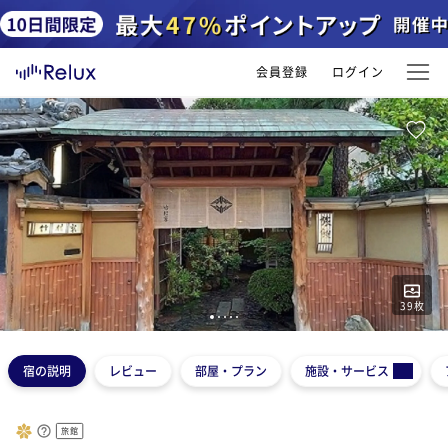
会員登録
ログイン
39
枚
1
2
3
4
5
宿の説明
レビュー
部屋・プラン
施設・サービス
旅館