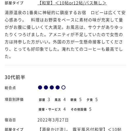
【和室】＜10帖or12帖/バス無し＞
部屋タイプ
湯原温泉の1番奥に神秘的に鎮座するお宿 ロビーは広くて安
心感あり。 料理はお野菜をベースに素材の味が充実して量
ががお腹に優しいくて大満足。お風呂は、サウナがありゆっ
たりくつろげました。アメニティが不足していたので女性の
方は持参した方がいい。外国の方が一生懸命接客してくださ
り、とっても好印象でした。淹れたてのコーヒーも最高でし
た。
30代前半
総合点
3
4
5
5
項目別評価
部屋
風呂
朝食
夕食
4
5
接客・サービス
その他設備
2022年3月27日
宿泊日
【源泉かけ流し 露天風呂付和室】＜10帖
部屋タイプ