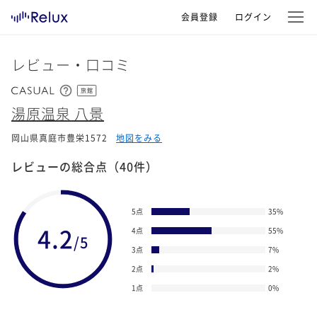
会員登録
ログイン
レビュー・口コミ
旅館
湯原温泉 八景
岡山県真庭市豊栄1572
地図をみる
レビューの総合点
（40件）
5点
35
%
4.2
4点
55
%
/5
3点
7
%
2点
2
%
1点
0
%