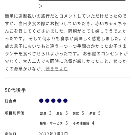
＞
簡単に還暦祝いの旅行だとコメントしていただけだったので
すが、当日夕食の際にお祝いしていただき、赤いちゃんちゃ
んこを貸してくださいました。両親がとても嬉しそうでよか
ったです。 そして何よりも食事が美味しく感動しました。2
歳の息子にもいつもと違う一つ一つ手間のかかったお子さま
ランチを食べさせられよかったです。 お部屋のコンセントが
少なく、大人二人でも同時に充電が厳しかったこと、せっか
くの源泉かけなが...
続きをよむ
50代後半
総合点
3
5
5
5
項目別評価
部屋
風呂
朝食
夕食
5
4
接客・サービス
その他設備
2022年3月7日
宿泊日