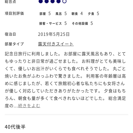
総合点
5
5
4
5
項目別評価
部屋
風呂
朝食
夕食
5
5
接客・サービス
その他設備
2019年5月25日
宿泊日
露天付きスイート
部屋タイプ
記念日旅行に利用しました。 お部屋に露天風呂もあり、とて
もゆったりと非日常が過ごせました。 お料理がとても美味し
くて、優しいお出汁がいくらでも食べれそうでした。 丸ごと
焼いたお魚がふわっふわで驚きました。 利用客の年齢層は高
めに感じましたが、若くて旅館初心者な私たちにも女将さん
が優しく対応していただきありがたかったです。 夕食はもち
ろん、朝食も量が多くて食べきれないほどでした。 総合満足
度の...
続きをよむ
40代後半