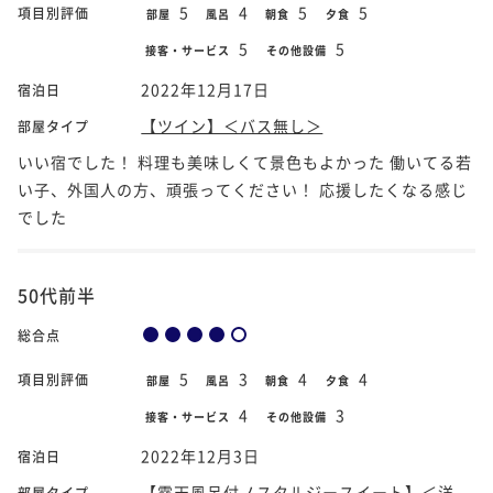
5
4
5
5
項目別評価
部屋
風呂
朝食
夕食
5
5
接客・サービス
その他設備
2022年12月17日
宿泊日
【ツイン】＜バス無し＞
部屋タイプ
いい宿でした！ 料理も美味しくて景色もよかった 働いてる若
い子、外国人の方、頑張ってください！ 応援したくなる感じ
でした
50代前半
総合点
5
3
4
4
項目別評価
部屋
風呂
朝食
夕食
4
3
接客・サービス
その他設備
2022年12月3日
宿泊日
【露天風呂付ノスタルジースイート】＜洋
部屋タイプ