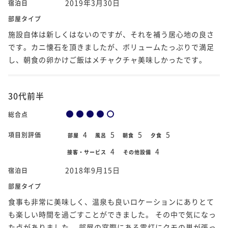
2019年3月30日
宿泊日
部屋タイプ
施設自体は新しくはないのですが、それを補う居心地の良さ
です。カニ懐石を頂きましたが、ボリュームたっぷりで満足
し、朝食の卵かけご飯はメチャクチャ美味しかったです。
30代前半
総合点
4
5
5
5
項目別評価
部屋
風呂
朝食
夕食
4
4
接客・サービス
その他設備
2018年9月15日
宿泊日
部屋タイプ
食事も非常に美味しく、温泉も良いロケーションにありとて
も楽しい時間を過ごすことができました。 その中で気になっ
た点がありました。 部屋の窓際にある電灯にクモの巣が張っ