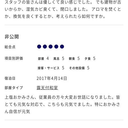
スタッフの皆さんは優しくて良い感じでした。 でも建物が古
いからか、湿気カビ臭くて、閉口しました。 アロマを焚くと
か、換気を良くするとか、考えられたら如何ですか。
非公開
総合点
4
5
5
5
項目別評価
部屋
風呂
朝食
夕食
5
5
接客・サービス
その他設備
2017年4月14日
宿泊日
露天付和室
部屋タイプ
上塩おかみさん、従業員の方々大変お世話になりました。皆
とても元気な対応で、こちらも元気でました。特におかみさ
ん自信が元気