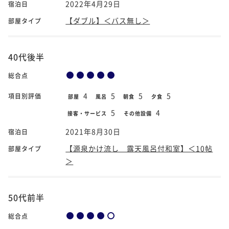
2022年4月29日
宿泊日
【ダブル】＜バス無し＞
部屋タイプ
40代後半
総合点
4
5
5
5
項目別評価
部屋
風呂
朝食
夕食
5
4
接客・サービス
その他設備
2021年8月30日
宿泊日
【源泉かけ流し 露天風呂付和室】＜10帖
部屋タイプ
＞
50代前半
総合点