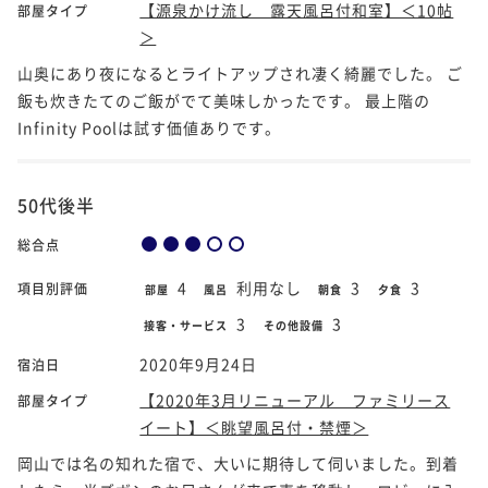
【源泉かけ流し 露天風呂付和室】＜10帖
部屋タイプ
＞
山奥にあり夜になるとライトアップされ凄く綺麗でした。 ご
飯も炊きたてのご飯がでて美味しかったです。 最上階の
Infinity Poolは試す価値ありです。
50代後半
総合点
4
利用なし
3
3
項目別評価
部屋
風呂
朝食
夕食
3
3
接客・サービス
その他設備
2020年9月24日
宿泊日
【2020年3月リニューアル ファミリース
部屋タイプ
イート】＜眺望風呂付・禁煙＞
岡山では名の知れた宿で、大いに期待して伺いました。到着