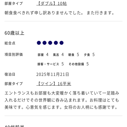
【ダブル】10帖
部屋タイプ
朝食食べきれず申し訳ありませんでした。 また行きます。
60歳以上
総合点
4
4
5
5
項目別評価
部屋
風呂
朝食
夕食
5
5
接客・サービス
その他設備
2025年11月21日
宿泊日
【ツイン】16平米
部屋タイプ
エントランスもお部屋も大変暖かく落ち着いていて一足踏み
入れるだけでその世界観に呑み込まれます。お料理はとても
美味です。心意気を感じます。女将のお人柄にも感謝です。
40代前半