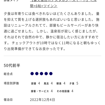
間+6帖+ツイン＞
夕食は年寄りには食べきれないほどたくさんありました。 量
を抑えて質を上げる選択肢もあればいいなと思いました。 施
設はリニューアルされてて、部屋もビールサーバーがあり快
適に過ごせました。 しかし、温泉街が寂しく感じましたが、
それはそれで自然の中で、静かに宿泊したい方におすすめで
す。 チェックアウトが10時ではなく11時になると朝もゆっく
り出発準備ができてなお良かったです。
50代前半
総合点
4
4
4
5
項目別評価
部屋
風呂
朝食
夕食
4
4
接客・サービス
その他設備
2022年12月4日
宿泊日