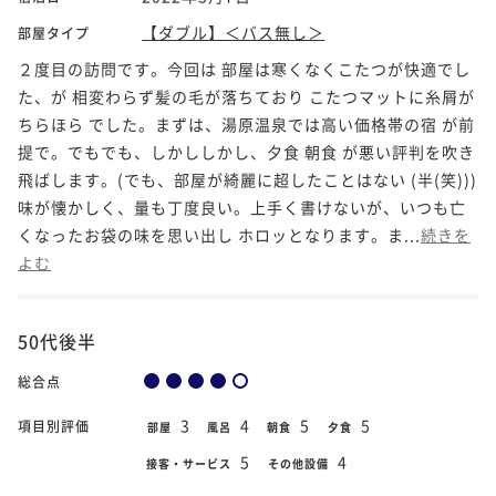
【ダブル】＜バス無し＞
部屋タイプ
２度目の訪問です。今回は 部屋は寒くなくこたつが快適でし
た、が 相変わらず髪の毛が落ちており こたつマットに糸屑が
ちらほら でした。まずは、湯原温泉では高い価格帯の宿 が前
提で。でもでも、しかししかし、夕食 朝食 が悪い評判を吹き
飛ばします。(でも、部屋が綺麗に超したことはない (半(笑)))
味が懐かしく、量も丁度良い。上手く書けないが、いつも亡
くなったお袋の味を思い出し ホロッとなります。ま...
続きを
よむ
50代後半
総合点
3
4
5
5
項目別評価
部屋
風呂
朝食
夕食
5
4
接客・サービス
その他設備