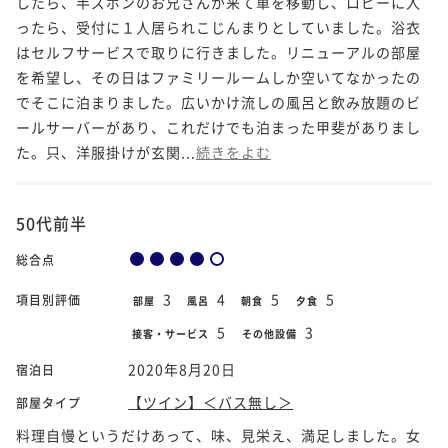
したら、半ズボンのお兄さんが来て車を移動し、ロビーに入
ったら、受付に１人居られこじんまりとしていました。浴衣
はセルフサービスで取りに行きました。リニューアルの部屋
を希望し、その日はファミリールームしか空いてなかったの
でそこに泊まりました。広いかけ流しの風呂と飲み放題のビ
ールサーバーがあり、これだけでも泊まった甲斐がありまし
た。只、洋服掛けが玄関...
続きをよむ
50代前半
総合点
3
4
5
5
項目別評価
部屋
風呂
朝食
夕食
5
3
接客・サービス
その他設備
2020年8月20日
宿泊日
【ツイン】＜バス無し＞
部屋タイプ
料理自慢というだけあって、味、見栄え、満足しました。女