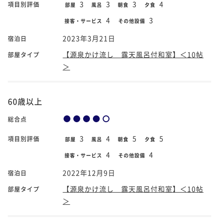
3
3
3
4
項目別評価
部屋
風呂
朝食
夕食
4
3
接客・サービス
その他設備
2023年3月21日
宿泊日
【源泉かけ流し 露天風呂付和室】＜10帖
部屋タイプ
＞
60歳以上
総合点
3
4
5
5
項目別評価
部屋
風呂
朝食
夕食
4
4
接客・サービス
その他設備
2022年12月9日
宿泊日
【源泉かけ流し 露天風呂付和室】＜10帖
部屋タイプ
＞