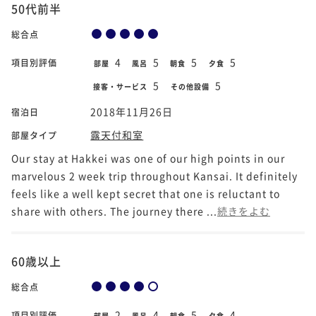
50代前半
総合点
4
5
5
5
項目別評価
部屋
風呂
朝食
夕食
5
5
接客・サービス
その他設備
2018年11月26日
宿泊日
露天付和室
部屋タイプ
Our stay at Hakkei was one of our high points in our
marvelous 2 week trip throughout Kansai. It definitely
feels like a well kept secret that one is reluctant to
share with others. The journey there ...
続きをよむ
60歳以上
総合点
2
4
5
4
項目別評価
部屋
風呂
朝食
夕食