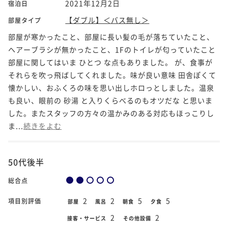
2021年12月2日
宿泊日
【ダブル】＜バス無し＞
部屋タイプ
部屋が寒かったこと、部屋に長い髪の毛が落ちていたこと、
ヘアーブラシが無かったこと、1Fのトイレが匂っていたこと
部屋に関してはいま ひとつ な点もありました。 が、食事が
それらを吹っ飛ばしてくれました。味が良い意味 田舎ぽくて
懐かしい、おふくろの味を思い出しホロっとしました。温泉
も良い、眼前の 砂湯 と入りくらべるのもオツだな と思いま
した。またスタッフの方々の温かみのある対応もほっこりし
ま...
続きをよむ
50代後半
総合点
2
2
5
5
項目別評価
部屋
風呂
朝食
夕食
2
2
接客・サービス
その他設備