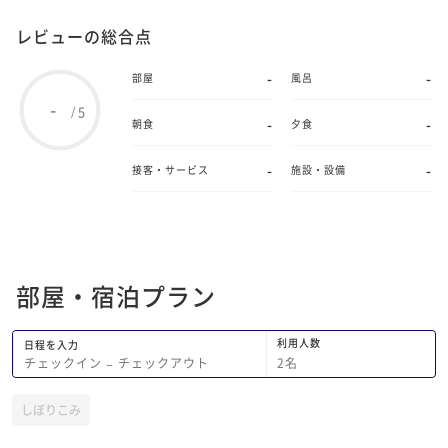
レビューの総合点
-
-
部屋
風呂
-
5
/
-
-
朝食
夕食
-
-
接客・サービス
施設・設備
部屋・宿泊プラン
利用人数
日程を入力
2
名
チェックイン
−
チェックアウト
しぼりこみ