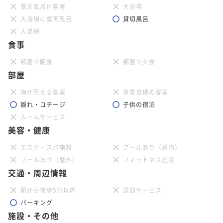
露天風呂付客室
大浴場
大浴場に露天風呂
貸切風呂
入湯税
食事
部屋で朝食
部屋で夕食
部屋
海が見える客室
夜景自慢の客室
離れ・コテージ
子供の宿泊
ルームサービス
美容・健康
エステ・スパ施設
プールあり（屋内）
プールあり（屋外）
フィットネス施設
交通・周辺情報
駅から徒歩5分以内
送迎サービス
パーキング
施設・その他