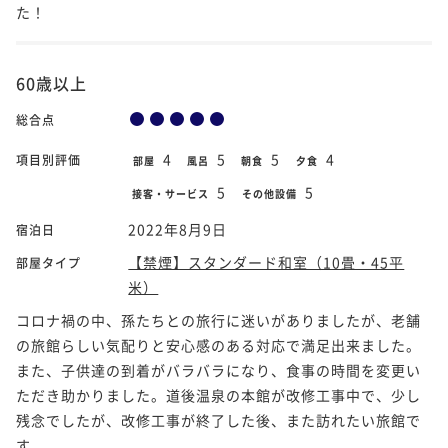
た！
60歳以上
総合点
4
5
5
4
項目別評価
部屋
風呂
朝食
夕食
5
5
接客・サービス
その他設備
2022年8月9日
宿泊日
【禁煙】スタンダード和室（10畳・45平
部屋タイプ
米）
コロナ禍の中、孫たちとの旅行に迷いがありましたが、老舗
の旅館らしい気配りと安心感のある対応で満足出来ました。
また、子供達の到着がバラバラになり、食事の時間を変更い
ただき助かりました。道後温泉の本館が改修工事中で、少し
残念でしたが、改修工事が終了した後、また訪れたい旅館で
す。