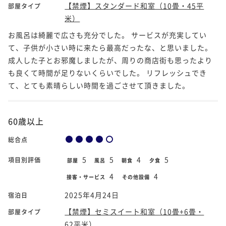
【禁煙】スタンダード和室（10畳・45平
部屋タイプ
米）
お風呂は綺麗で広さも充分でした。 サービスが充実してい
て、子供が小さい時に来たら最高だったな、と思いました。
成人した子とお邪魔しましたが、周りの商店街も思ったより
も良くて時間が足りないくらいでした。 リフレッシュでき
て、とても素晴らしい時間を過ごさせて頂きました。
60歳以上
総合点
5
5
4
5
項目別評価
部屋
風呂
朝食
夕食
4
4
接客・サービス
その他設備
2025年4月24日
宿泊日
【禁煙】セミスイート和室（10畳+6畳・
部屋タイプ
62平米）