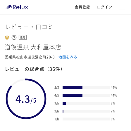
会員登録
ログイン
レビュー・口コミ
旅館
道後温泉 大和屋本店
愛媛県松山市道後湯之町20-8
地図をみる
レビューの総合点
（36件）
5点
44
%
4.3
4点
44
%
/5
3点
8
%
2点
2
%
1点
0
%