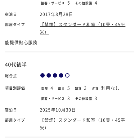
5
4
接客・サービス
その他設備
2017年8月28日
宿泊日
【禁煙】スタンダード和室（10畳・45平
部屋タイプ
米）
能提供貼心服務
40代後半
総合点
4
5
3
利用なし
項目別評価
部屋
風呂
朝食
夕食
3
3
接客・サービス
その他設備
2025年10月30日
宿泊日
【禁煙】スタンダード和室（10畳・45平
部屋タイプ
米）