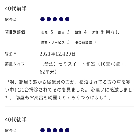
40代前半
総合点
5
5
4
利用なし
項目別評価
部屋
風呂
朝食
夕食
5
4
接客・サービス
その他設備
2021年12月29日
宿泊日
【禁煙】セミスイート和室（10畳+6畳・
部屋タイプ
62平米）
早朝、部屋の窓から従業員の方が、宿泊されてる方の車を寒
い中1台1台掃除されてるのを見ました。 心遣いに感激しまし
た。 部屋もお風呂も綺麗でとてもくつろげました。
40代後半
総合点