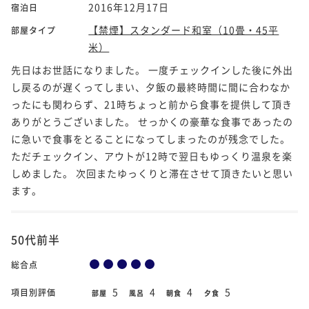
2016年12月17日
宿泊日
【禁煙】スタンダード和室（10畳・45平
部屋タイプ
米）
先日はお世話になりました。 一度チェックインした後に外出
し戻るのが遅くってしまい、夕飯の最終時間に間に合わなか
ったにも関わらず、21時ちょっと前から食事を提供して頂き
ありがとうございました。 せっかくの豪華な食事であったの
に急いで食事をとることになってしまったのが残念でした。
ただチェックイン、アウトが12時で翌日もゆっくり温泉を楽
しめました。 次回またゆっくりと滞在させて頂きたいと思い
ます。
50代前半
総合点
5
4
4
5
項目別評価
部屋
風呂
朝食
夕食