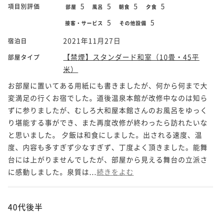
5
5
5
5
項目別評価
部屋
風呂
朝食
夕食
5
5
接客・サービス
その他設備
2021年11月27日
宿泊日
【禁煙】スタンダード和室（10畳・45平
部屋タイプ
米）
お部屋に置いてある用紙にも書きましたが、何から何まで大
変満足の行くお宿でした。道後温泉本館が改修中なのは知ら
ずに参りましたが、むしろ大和屋本館さんのお風呂をゆっく
り堪能する事ができ、また再度改修が終わったら訪れたいな
と思いました。 夕飯は和食にしました。出される速度、温
度、内容も多すぎず少なすぎず、丁度よく頂きました。能舞
台には上がりませんでしたが、部屋から見える舞台の立派さ
に感動しました。泉質は...
続きをよむ
40代後半