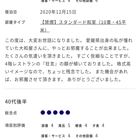
接客・サービス
その他設備
2020年12月15日
宿泊日
【禁煙】スタンダード和室（10畳・45平
部屋タイプ
米）
この度は、大変お世話になりました。 愛媛県出身の私が憧れ
ていた大和屋さんに、やっとお邪魔することが出来ました。
たくさんの気遣いを頂きました。 すごく些細なことですが、
4階レストランの『狂言』の額が傾いておりました。 格式高
いイメージなので、ちょっと残念でした。 また機会があれ
ば、お邪魔させて頂きます。 ありがとうございました。
40代後半
総合点
4
5
4
4
項目別評価
部屋
風呂
朝食
夕食
4
4
接客・サービス
その他設備