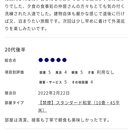
りでした、夕食の食事処の仲居さんの方々もとても気の付く
洗練された人達でした。建物自体も厳かな感じで道後に行け
ば又、泊まりたい旅館です。次回は少し早めに着けて外湯巡
りを楽しみたいです。
20代後半
総合点
5
4
5
利用なし
項目別評価
部屋
風呂
朝食
夕食
5
4
接客・サービス
その他設備
2022年2月22日
宿泊日
【禁煙】スタンダード和室（10畳・45平
部屋タイプ
米）
部屋は清潔、接客も丁寧で朝食も美味しかったです。