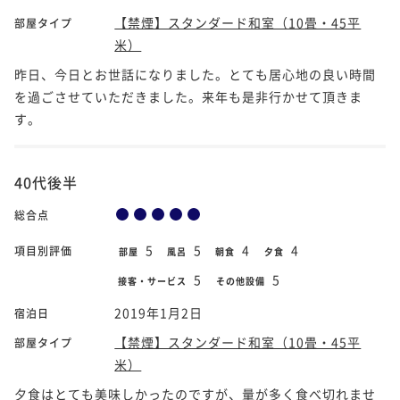
【禁煙】スタンダード和室（10畳・45平
部屋タイプ
米）
昨日、今日とお世話になりました。とても居心地の良い時間
を過ごさせていただきました。来年も是非行かせて頂きま
す。
40代後半
総合点
5
5
4
4
項目別評価
部屋
風呂
朝食
夕食
5
5
接客・サービス
その他設備
2019年1月2日
宿泊日
【禁煙】スタンダード和室（10畳・45平
部屋タイプ
米）
夕食はとても美味しかったのですが、量が多く食べ切れませ