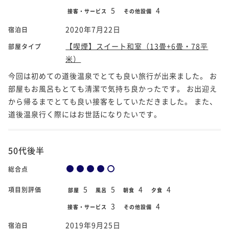
5
4
接客・サービス
その他設備
2020年7月22日
宿泊日
【喫煙】スイート和室（13畳+6畳・78平
部屋タイプ
米）
今回は初めての道後温泉でとても良い旅行が出来ました。 お
部屋もお風呂もとても清潔で気持ち良かったです。 お出迎え
から帰るまでとても良い接客をしていただきました。 また、
道後温泉行く際にはお世話になりたいです。
50代後半
総合点
5
5
4
4
項目別評価
部屋
風呂
朝食
夕食
3
4
接客・サービス
その他設備
2019年9月25日
宿泊日