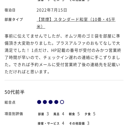
2022年7月15日
宿泊日
【禁煙】スタンダード和室（10畳・45平
部屋タイプ
米）
事前に伝えてませんでしたが、オムツ用のゴミ袋を部屋に準
備頂き大変助かりました。プラスアルファのおもてなしで大
満足でした！ 1点だけ、HP記載の番号が受付のみかつ営業終
了時間が早いので、チェックイン遅れの連絡に手こずりまし
た。できれば予約メールに受付営業終了後の連絡先を記載い
ただければと思います。
50代前半
総合点
3
4
5
5
項目別評価
部屋
風呂
朝食
夕食
4
3
接客・サービス
その他設備