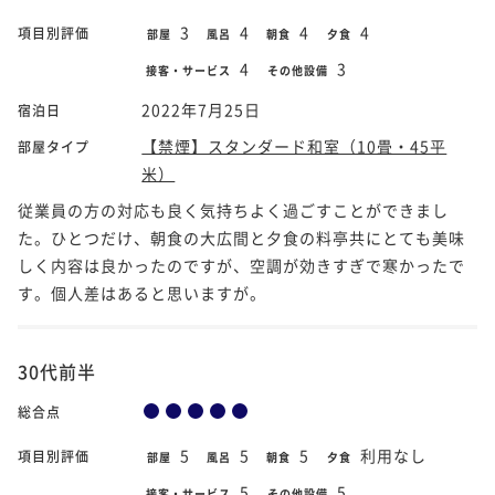
3
4
4
4
項目別評価
部屋
風呂
朝食
夕食
4
3
接客・サービス
その他設備
2022年7月25日
宿泊日
【禁煙】スタンダード和室（10畳・45平
部屋タイプ
米）
従業員の方の対応も良く気持ちよく過ごすことができまし
た。ひとつだけ、朝食の大広間と夕食の料亭共にとても美味
しく内容は良かったのですが、空調が効きすぎで寒かったで
す。個人差はあると思いますが。
30代前半
総合点
5
5
5
利用なし
項目別評価
部屋
風呂
朝食
夕食
5
5
接客・サービス
その他設備