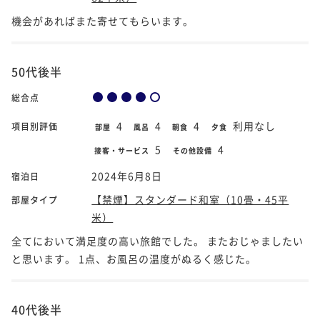
機会があればまた寄せてもらいます。
50代後半
総合点
4
4
4
利用なし
項目別評価
部屋
風呂
朝食
夕食
5
4
接客・サービス
その他設備
2024年6月8日
宿泊日
【禁煙】スタンダード和室（10畳・45平
部屋タイプ
米）
全てにおいて満足度の高い旅館でした。 またおじゃましたい
と思います。 1点、お風呂の温度がぬるく感じた。
40代後半