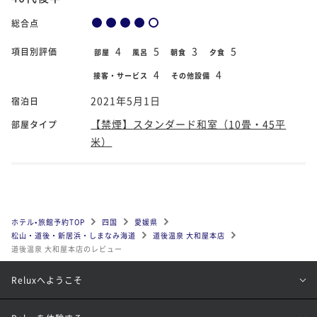
総合点
4
5
3
5
項目別評価
部屋
風呂
朝食
夕食
4
4
接客・サービス
その他設備
2021年5月1日
宿泊日
【禁煙】スタンダード和室（10畳・45平
部屋タイプ
米）
ホテル•旅館予約TOP
四国
愛媛県
松山・道後・新居浜・しまなみ海道
道後温泉 大和屋本店
道後温泉 大和屋本店のレビュー
Reluxへようこそ