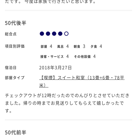
たです。 今度は家族で行きたいと思います。
50代後半
総合点
4
4
3
4
項目別評価
部屋
風呂
朝食
夕食
4
4
接客・サービス
その他設備
2018年3月27日
宿泊日
【喫煙】スイート和室（13畳+6畳・78平
部屋タイプ
米）
チェックアウトが12時だったのでのんびりとさせていただき
ました。帰りの時までお見送りしてもらえて嬉しかったで
す。
50代前半