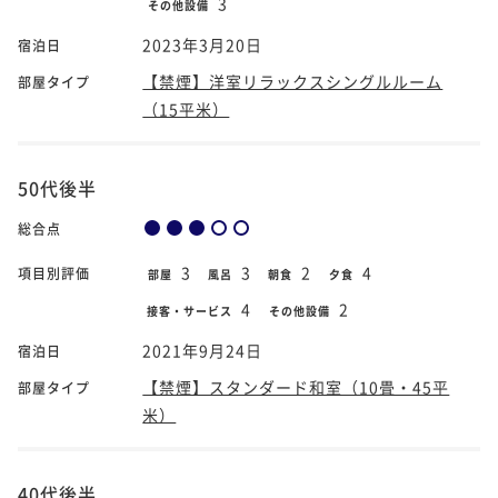
3
その他設備
2023年3月20日
宿泊日
【禁煙】洋室リラックスシングルルーム
部屋タイプ
（15平米）
50代後半
総合点
3
3
2
4
項目別評価
部屋
風呂
朝食
夕食
4
2
接客・サービス
その他設備
2021年9月24日
宿泊日
【禁煙】スタンダード和室（10畳・45平
部屋タイプ
米）
40代後半