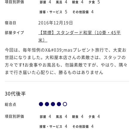
4
4
4
5
項目別評価
部屋
風呂
朝食
夕食
5
4
接客・サービス
その他設備
2016年12月19日
宿泊日
【禁煙】スタンダード和室（10畳・45平
部屋タイプ
米）
今回は、毎年恒例のX&#039;masプレゼント旅行で、大変お
世話になりました。大和屋本店さんの素敵さは、スタッフの
方々です❗お食事やお風呂も、勿論素敵ですが、やはり、隅々
まで行き届いた心配りに、勝るものはありません
30代後半
総合点
4
4
4
4
項目別評価
部屋
風呂
朝食
夕食
4
4
接客・サービス
その他設備