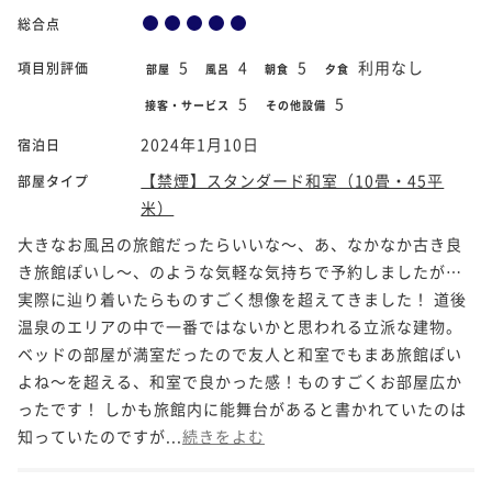
総合点
5
4
5
利用なし
項目別評価
部屋
風呂
朝食
夕食
5
5
接客・サービス
その他設備
2024年1月10日
宿泊日
【禁煙】スタンダード和室（10畳・45平
部屋タイプ
米）
大きなお風呂の旅館だったらいいな～、あ、なかなか古き良
き旅館ぽいし～、のような気軽な気持ちで予約しましたが…
実際に辿り着いたらものすごく想像を超えてきました！ 道後
温泉のエリアの中で一番ではないかと思われる立派な建物。
ベッドの部屋が満室だったので友人と和室でもまあ旅館ぽい
よね～を超える、和室で良かった感！ものすごくお部屋広か
ったです！ しかも旅館内に能舞台があると書かれていたのは
知っていたのですが...
続きをよむ