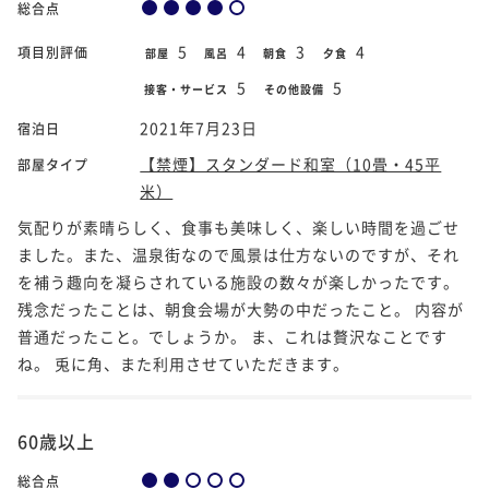
総合点
5
4
3
4
項目別評価
部屋
風呂
朝食
夕食
5
5
接客・サービス
その他設備
2021年7月23日
宿泊日
【禁煙】スタンダード和室（10畳・45平
部屋タイプ
米）
気配りが素晴らしく、食事も美味しく、楽しい時間を過ごせ
ました。また、温泉街なので風景は仕方ないのですが、それ
を補う趣向を凝らされている施設の数々が楽しかったです。
残念だったことは、朝食会場が大勢の中だったこと。 内容が
普通だったこと。でしょうか。 ま、これは贅沢なことです
ね。 兎に角、また利用させていただきます。
60歳以上
総合点