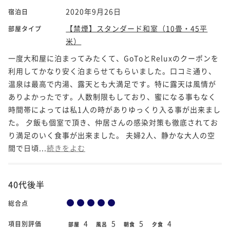
2020年9月26日
宿泊日
【禁煙】スタンダード和室（10畳・45平
部屋タイプ
米）
一度大和屋に泊まってみたくて、GoToとReluxのクーポンを
利用してかなり安く泊まらせてもらいました。口コミ通り、
温泉は最高で内湯、露天とも大満足です。特に露天は風情が
ありよかったです。人数制限もしており、蜜になる事もなく
時間帯によっては私1人の時がありゆっくり入る事が出来まし
た。 夕飯も個室で頂き、仲居さんの感染対策も徹底されてお
り満足のいく食事が出来ました。 夫婦2人、静かな大人の空
間で日頃...
続きをよむ
40代後半
総合点
4
5
5
4
項目別評価
部屋
風呂
朝食
夕食