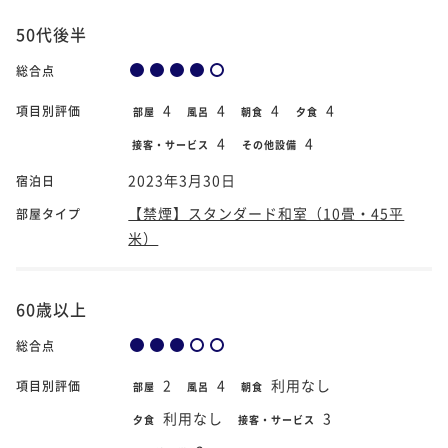
50代後半
総合点
4
4
4
4
項目別評価
部屋
風呂
朝食
夕食
4
4
接客・サービス
その他設備
2023年3月30日
宿泊日
【禁煙】スタンダード和室（10畳・45平
部屋タイプ
米）
60歳以上
総合点
2
4
利用なし
項目別評価
部屋
風呂
朝食
利用なし
3
夕食
接客・サービス