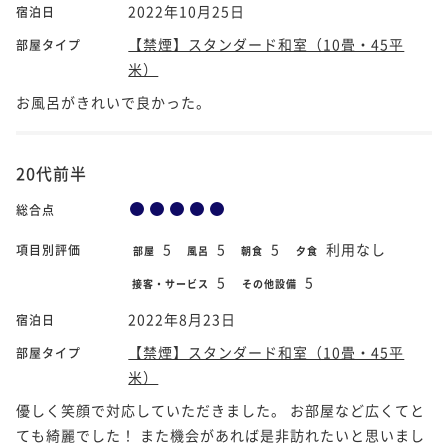
2022年10月25日
宿泊日
【禁煙】スタンダード和室（10畳・45平
部屋タイプ
米）
お風呂がきれいで良かった。
20代前半
総合点
5
5
5
利用なし
項目別評価
部屋
風呂
朝食
夕食
5
5
接客・サービス
その他設備
2022年8月23日
宿泊日
【禁煙】スタンダード和室（10畳・45平
部屋タイプ
米）
優しく笑顔で対応していただきました。 お部屋など広くてと
ても綺麗でした！ また機会があれば是非訪れたいと思いまし