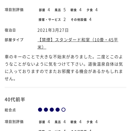
4
5
4
4
項目別評価
部屋
風呂
朝食
夕食
2
4
接客・サービス
その他設備
2021年3月27日
宿泊日
【禁煙】スタンダード和室（10畳・45平
部屋タイプ
米）
車のキーのことで大きな不始末がありました。二度とこのよ
うなことがないように気をつけて下さい。道後温泉自体は気
に入っておりますのでまたお邪魔する機会があるかもしれま
せん。
40代前半
総合点
4
4
4
4
項目別評価
部屋
風呂
朝食
夕食
4
4