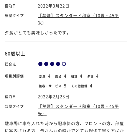
2022年3月22日
宿泊日
【禁煙】スタンダード和室（10畳・45平
部屋タイプ
米）
夕食がとても美味しかったです。
60歳以上
総合点
4
4
4
4
項目別評価
部屋
風呂
朝食
夕食
5
4
接客・サービス
その他設備
2022年2月23日
宿泊日
【禁煙】スタンダード和室（10畳・45平
部屋タイプ
米）
駐車場に車を入れた時から配車係の方、フロントの方、部屋
に案内される方、皆さんもの静かでとても親切丁寧な方ばか