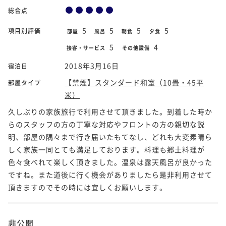
総合点
5
5
5
5
項目別評価
部屋
風呂
朝食
夕食
5
4
接客・サービス
その他設備
2018年3月16日
宿泊日
【禁煙】スタンダード和室（10畳・45平
部屋タイプ
米）
久しぶりの家族旅行で利用させて頂きました。到着した時か
らのスタッフの方の丁寧な対応やフロントの方の親切な説
明、部屋の隅々まで行き届いたもてなし、どれも大変素晴ら
しく家族一同とても満足しております。料理も郷土料理が
色々食べれて楽しく頂きました。温泉は露天風呂が良かった
ですね。また道後に行く機会がありましたら是非利用させて
頂きますのでその時には宜しくお願いします。
非公開