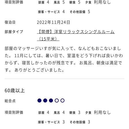
4
5
5
利用なし
項目別評価
部屋
風呂
朝食
夕食
4
5
接客・サービス
その他設備
2022年11月24日
宿泊日
【禁煙】洋室リラックスシングルルーム
部屋タイプ
（15平米）
部屋のマッサージいすが気に入って、なんどもおこないまし
た。 11月にしては、暑い日で、室温をどう下げれば良いかわ
からず、寝苦しかったのが残念です。 お風呂、朝食は満足で
す。 ありがとうございました。
60歳以上
総合点
4
4
3
利用なし
項目別評価
部屋
風呂
朝食
夕食
3
3
接客・サービス
その他設備