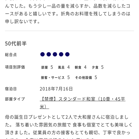
んでした。もう少し一品の量を減らすか、品数を減らしたコ
ースがあると嬉しいです。折角のお料理を残してしまうのは
申し訳ないです。
50代前半
総合点
5
4
4
5
項目別評価
部屋
風呂
朝食
夕食
5
5
接客・サービス
その他設備
2018年7月16日
宿泊日
【禁煙】スタンダード和室（10畳・45平
部屋タイプ
米）
母の誕生日プレゼントとして2人で大和屋さんに宿泊しまし
た。 落ち着いた雰囲気の旅館で 食事も個室でとても美味しく
頂きました。従業員の方の接客もとても親切、丁寧で良かっ