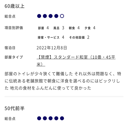
60歳以上
総合点
4
3
4
4
項目別評価
部屋
風呂
朝食
夕食
4
2
接客・サービス
その他設備
2022年12月8日
宿泊日
【禁煙】スタンダード和室（10畳・45平
部屋タイプ
米）
部屋のトイレが少々狭くて難儀した それ以外は問題なく、特
に伝統ある老舗旅館で朝食に洋食を選べるのにはビックリし
た 地元の食材をふんだんに使ってて良かった
50代前半
総合点