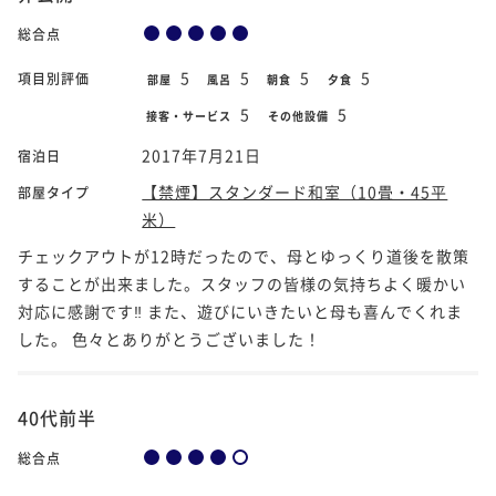
総合点
5
5
5
5
項目別評価
部屋
風呂
朝食
夕食
5
5
接客・サービス
その他設備
2017年7月21日
宿泊日
【禁煙】スタンダード和室（10畳・45平
部屋タイプ
米）
チェックアウトが12時だったので、母とゆっくり道後を散策
することが出来ました。スタッフの皆様の気持ちよく暖かい
対応に感謝です‼ また、遊びにいきたいと母も喜んでくれま
した。 色々とありがとうございました！
40代前半
総合点