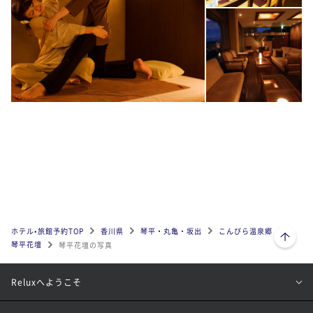
ページトップへ
ホテル•旅館予約TOP
香川県
琴平・丸亀・坂出
こんぴら温泉郷
琴平花壇
琴平花壇の写真
Reluxへようこそ