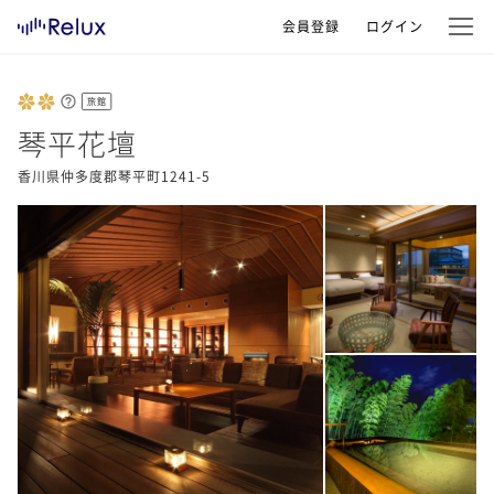
会員登録
ログイン
旅館
琴平花壇
香川県仲多度郡琴平町1241-5