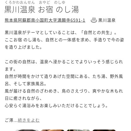
くろかわおんせん おやど のしゆ
黒川温泉 お宿 のし湯
熊本県阿蘇郡南小国町大字満願寺6591-1
黒川温泉
黒川温泉がテーマとしていることは、「自然との共生」。

ここお宿 のし湯も、自然との一体感を求め、手造りで今の姿
を造り上げました。

この街の自然は、温泉へ浸かることでよりいっそう感じられ
ます。

自然が時間をかけて造りあげた空間にある、たち湯、野外風
呂、そして家族風呂。

風が届ける自然のざわめき、鳥のさえづり、爽やかな木もれ
日に癒されながら、

心安らぐ湯浴みをお楽しみいただけることでしょう。

ご滞...
続きをよむ