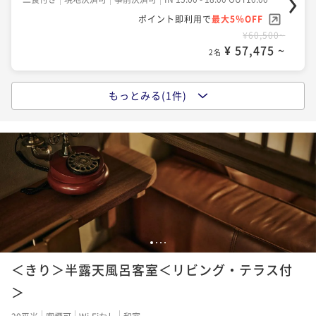
ポイント即利用で
最大5％OFF
¥60,500~
¥ 57,475 ~
2名
もっとみる(1件)
こだわりの創作会席を堪能するワンドリンク付 温泉旅
館でくつろぎステイ
二食付き
現地決済可
事前決済可
IN 15:00 - 18:00 OUT11:00
ポイント即利用で
最大5％OFF
¥63,800~
¥ 60,610 ~
2名
1
2
3
4
＜きり＞半露天風呂客室＜リビング・テラス付
＞