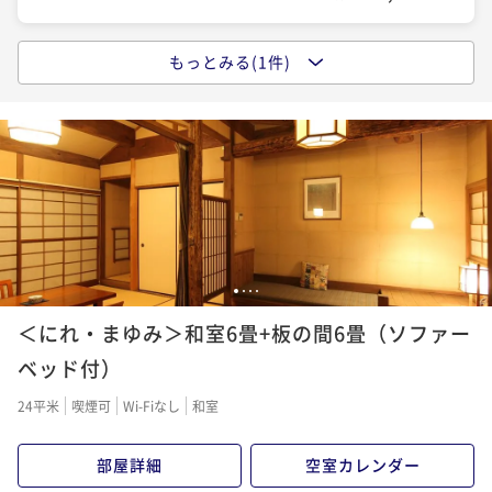
もっとみる(1件)
こだわりの創作会席を堪能するワンドリンク付 温泉旅
館でくつろぎステイ
二食付き
現地決済可
事前決済可
IN 15:00 - 18:00 OUT11:00
ポイント即利用で
最大5％OFF
¥59,400~
¥ 56,430 ~
2名
1
2
3
4
＜にれ・まゆみ＞和室6畳+板の間6畳（ソファー
ベッド付）
24平米
喫煙可
Wi-Fiなし
和室
部屋詳細
空室カレンダー