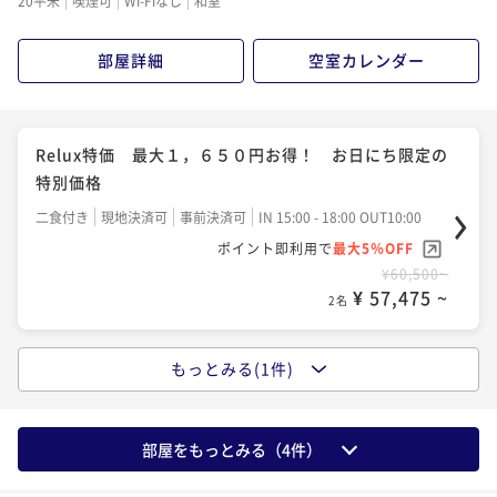
20平米
喫煙可
Wi-Fiなし
和室
部屋詳細
空室カレンダー
Relux特価 最大１，６５０円お得！ お日にち限定の
特別価格
二食付き
現地決済可
事前決済可
IN 15:00 - 18:00 OUT10:00
ポイント即利用で
最大5％OFF
¥60,500~
¥ 57,475 ~
2名
もっとみる(1件)
こだわりの創作会席を堪能するワンドリンク付 温泉旅
館でくつろぎステイ
二食付き
現地決済可
事前決済可
IN 15:00 - 18:00 OUT11:00
部屋をもっとみる（
4
件）
ポイント即利用で
最大5％OFF