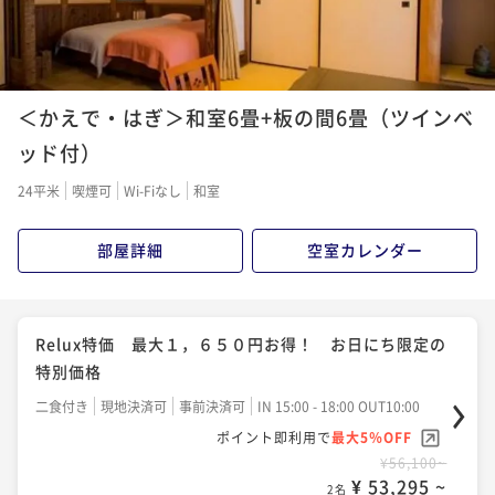
＜かえで・はぎ＞和室6畳+板の間6畳（ツインベ
ッド付）
24平米
喫煙可
Wi-Fiなし
和室
部屋詳細
空室カレンダー
Relux特価 最大１，６５０円お得！ お日にち限定の
特別価格
二食付き
現地決済可
事前決済可
IN 15:00 - 18:00 OUT10:00
ポイント即利用で
最大5％OFF
¥56,100~
¥ 53,295 ~
2名