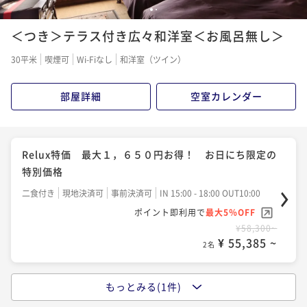
1
2
＜つき＞テラス付き広々和洋室＜お風呂無し＞
30平米
喫煙可
Wi-Fiなし
和洋室（ツイン）
部屋詳細
空室カレンダー
Relux特価 最大１，６５０円お得！ お日にち限定の
特別価格
二食付き
現地決済可
事前決済可
IN 15:00 - 18:00 OUT10:00
ポイント即利用で
最大5％OFF
¥58,300~
¥ 55,385 ~
2名
もっとみる(1件)
こだわりの創作会席を堪能するワンドリンク付 温泉旅