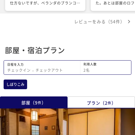
仕方ないですが、ベランダのブランコが
た。あとは部屋のロフ
蜘蛛の巣だらけでしたので、座りません
でした。空いていればいろんな貸切湯が
レビューをみる（54件）
なんども入れたので楽しめた。宙らくが
1番好きで2番目が立ち湯です。料理は
朝夕共に最高でした。季節によって土鍋
ご飯変わるようで、また、夏以外も行っ
部屋・宿泊プラン
てみたくなりました。
利用人数
日程を入力
2
名
チェックイン
−
チェックアウト
しぼりこみ
部屋
（
9
）
プラン
（
2
）
件
件