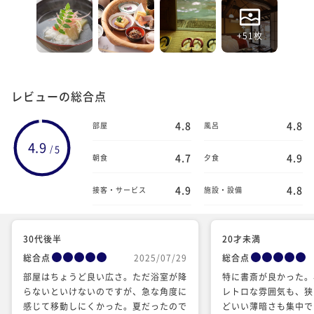
+51枚
レビューの総合点
4.8
4.8
部屋
風呂
4.9
5
/
4.7
4.9
朝食
夕食
4.9
4.8
接客・サービス
施設・設備
30代後半
20才未満
総合点
2025/07/29
総合点
部屋はちょうど良い広さ。ただ浴室が降
特に書斎が良かった。
らないといけないのですが、急な角度に
レトロな雰囲気も、狭
感じて移動しにくかった。夏だったので
どいい薄暗さも集中で