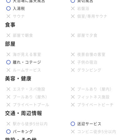
大浴場に露天風呂
貸切風呂
入湯税
岩盤浴
サウナ
個室/専用サウナ
食事
部屋で朝食
部屋で夕食
部屋
海が見える客室
夜景自慢の客室
離れ・コテージ
子供の宿泊
ルームサービス
グランピング
美容・健康
エステ・スパ施設
プールあり（屋内）
プールあり（屋外）
フィットネス施設
プライベートプール
プライベートビーチ
交通・周辺情報
駅から徒歩5分以内
送迎サービス
パーキング
コンビニ徒歩5分以内
施設・その他