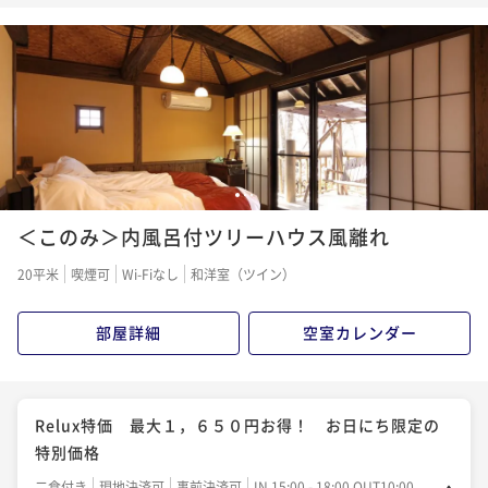
館でくつろぎステイ
二食付き
現地決済可
事前決済可
IN 15:00 - 18:00 OUT11:00
ポイント即利用で
最大5％OFF
¥61,600~
¥ 58,520 ~
2名
1
2
3
＜このみ＞内風呂付ツリーハウス風離れ
20平米
喫煙可
Wi-Fiなし
和洋室（ツイン）
部屋詳細
空室カレンダー
Relux特価 最大１，６５０円お得！ お日にち限定の
特別価格
二食付き
現地決済可
事前決済可
IN 15:00 - 18:00 OUT10:00