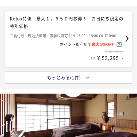
Relux特価 最大１，６５０円お得！ お日にち限定の
特別価格
二食付き
現地決済可
事前決済可
IN 15:00 - 18:00 OUT10:00
ポイント即利用で
最大5％OFF
¥56,100~
¥ 53,295 ~
2名
もっとみる(1件)
こだわりの創作会席を堪能するワンドリンク付 温泉旅
館でくつろぎステイ
二食付き
現地決済可
事前決済可
IN 15:00 - 18:00 OUT11:00
ポイント即利用で
最大5％OFF
¥59,400~
¥ 56,430 ~
2名