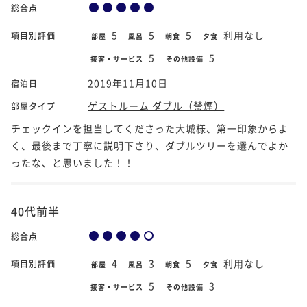
総合点
5
5
5
利用なし
項目別評価
部屋
風呂
朝食
夕食
5
5
接客・サービス
その他設備
2019年11月10日
宿泊日
ゲストルーム ダブル（禁煙）
部屋タイプ
チェックインを担当してくださった大城様、第一印象からよ
く、最後まで丁寧に説明下さり、ダブルツリーを選んでよか
ったな、と思いました！！
40代前半
総合点
4
3
5
利用なし
項目別評価
部屋
風呂
朝食
夕食
5
3
接客・サービス
その他設備