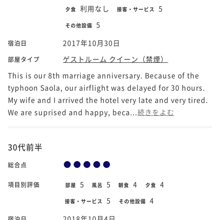
利用なし
5
夕食
接客・サービス
5
その他設備
2017年10月30日
宿泊日
ゲストルーム クイーン（禁煙）
部屋タイプ
This is our 8th marriage anniversary. Because of the
typhoon Saola, our airflight was delayed for 30 hours.
My wife and I arrived the hotel very late and very tired.
We are suprised and happy, beca...
続きをよむ
30代前半
総合点
5
5
4
4
項目別評価
部屋
風呂
朝食
夕食
5
4
接客・サービス
その他設備
2018年10月4日
宿泊日