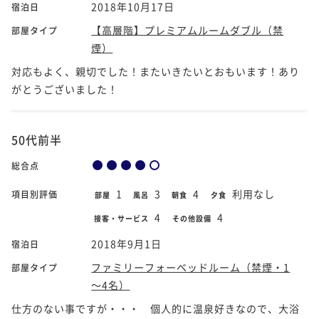
2018年10月17日
宿泊日
【高層階】プレミアムルームダブル（禁
部屋タイプ
煙）
対応もよく、親切でした！またいきたいとおもいます！あり
がとうございました！
50代前半
総合点
1
3
4
利用なし
項目別評価
部屋
風呂
朝食
夕食
4
4
接客・サービス
その他設備
2018年9月1日
宿泊日
ファミリーフォーベッドルーム（禁煙・1
部屋タイプ
～4名）
仕方のない事ですが・・・ 個人的に温泉好きなので、大浴