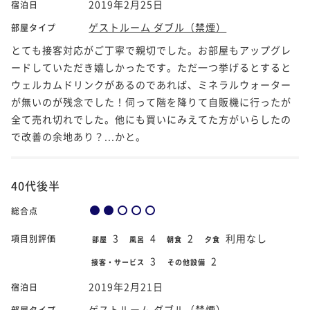
2019年2月25日
宿泊日
ゲストルーム ダブル（禁煙）
部屋タイプ
とても接客対応がご丁寧で親切でした。お部屋もアップグレ
ードしていただき嬉しかったです。ただ一つ挙げるとすると
ウェルカムドリンクがあるのであれば、ミネラルウォーター
が無いのが残念でした！伺って階を降りて自販機に行ったが
全て売れ切れでした。他にも買いにみえてた方がいらしたの
で改善の余地あり？...かと。
40代後半
総合点
3
4
2
利用なし
項目別評価
部屋
風呂
朝食
夕食
3
2
接客・サービス
その他設備
2019年2月21日
宿泊日
ゲストルーム ダブル（禁煙）
部屋タイプ