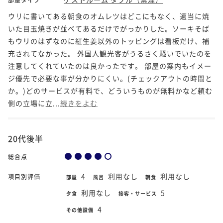
ウリに書いてある朝食のオムレツはどこにもなく、適当に焼
いた目玉焼きが並べてあるだけでがっかりした。ソーキそば
もウリのはずなのに紅生姜以外のトッピングは看板だけ、補
充されてなかった。 外国人観光客がうるさく騒いでいたのを
注意してくれていたのは良かったです。 部屋の案内もイメー
ジ優先で必要な事が分かりにくい。(チェックアウトの時間と
か。)どのサービスが有料で、どういうものが無料かなど頼む
側の立場に立...
続きをよむ
20代後半
総合点
4
利用なし
利用なし
項目別評価
部屋
風呂
朝食
利用なし
5
夕食
接客・サービス
4
その他設備