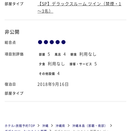
【SP】デラックスルーム ツイン（禁煙・1
部屋タイプ
～3名）
非公開
総合点
5
4
利用なし
項目別評価
部屋
風呂
朝食
利用なし
5
夕食
接客・サービス
4
その他設備
2018年9月16日
宿泊日
部屋タイプ
ホテル•旅館予約TOP
沖縄
沖縄県
沖縄本島（那覇・南部）