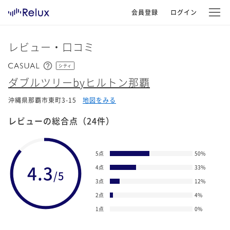
会員登録
ログイン
レビュー・口コミ
シティ
ダブルツリーbyヒルトン那覇
沖縄県那覇市東町3-15
地図をみる
レビューの総合点
（24件）
5点
50
%
4.3
4点
33
%
/5
3点
12
%
2点
4
%
1点
0
%