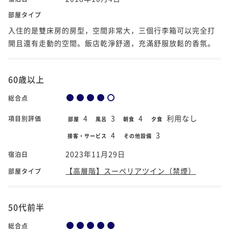
部屋タイプ
入住的是雙床房的房型，空間非常大，三個行李箱可以完全打
開且還有走動的空間。飯店乾淨舒適，充滿舒服放鬆的香氛。
60歳以上
総合点
4
3
4
利用なし
項目別評価
部屋
風呂
朝食
夕食
4
3
接客・サービス
その他設備
2023年11月29日
宿泊日
【高層階】スーペリアツイン（禁煙）
部屋タイプ
50代前半
総合点