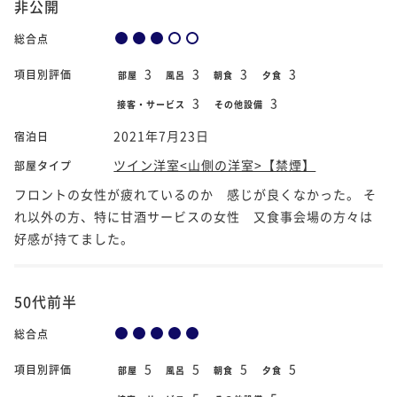
非公開
総合点
3
3
3
3
項目別評価
部屋
風呂
朝食
夕食
3
3
接客・サービス
その他設備
2021年7月23日
宿泊日
ツイン洋室<山側の洋室>【禁煙】
部屋タイプ
フロントの女性が疲れているのか 感じが良くなかった。 そ
れ以外の方、特に甘酒サービスの女性 又食事会場の方々は
好感が持てました。
50代前半
総合点
5
5
5
5
項目別評価
部屋
風呂
朝食
夕食