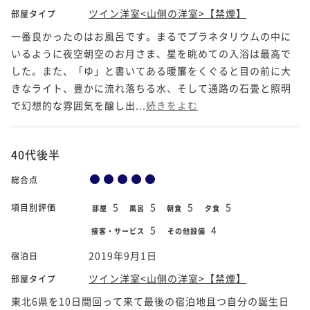
ツイン洋室<山側の洋室>【禁煙】
部屋タイプ
一番良かったのはお風呂です。まるでプラネタリウムの中に
いるように夜空朝空のお月さま、星を眺めての入浴は最高で
した。また、「ゆ」と書いてある暖簾をくぐると目の前に大
きなライト、豊かに流れ落ちる水、そして通路の石畳と照明
で幻想的な雰囲気を醸し出...
続きをよむ
40代後半
総合点
5
5
5
5
項目別評価
部屋
風呂
朝食
夕食
5
4
接客・サービス
その他設備
2019年9月1日
宿泊日
ツイン洋室<山側の洋室>【禁煙】
部屋タイプ
東北6県を10日間回って来て最後の宿泊地且つ自分の誕生日