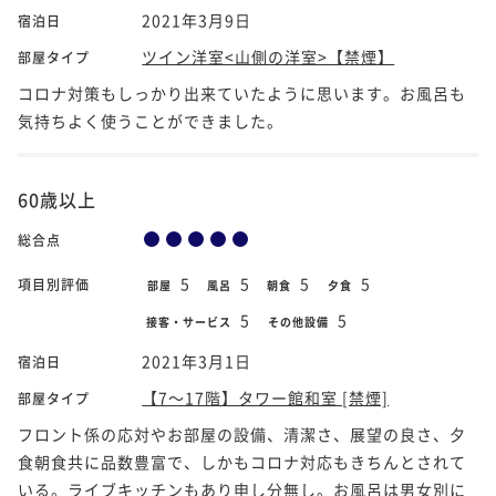
2021年3月9日
宿泊日
ツイン洋室<山側の洋室>【禁煙】
部屋タイプ
コロナ対策もしっかり出来ていたように思います。お風呂も
気持ちよく使うことができました。
60歳以上
総合点
5
5
5
5
項目別評価
部屋
風呂
朝食
夕食
5
5
接客・サービス
その他設備
2021年3月1日
宿泊日
【7～17階】タワー館和室 [禁煙]
部屋タイプ
フロント係の応対やお部屋の設備、清潔さ、展望の良さ、夕
食朝食共に品数豊富で、しかもコロナ対応もきちんとされて
いる。ライブキッチンもあり申し分無し。お風呂は男女別に