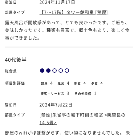
2024年11月17日
宿泊日
【7～17階】タワー館和室 [禁煙]
部屋タイプ
露天風呂が開放感があって、とても良かったです。ご飯も、
美味しかったです。種類も豊富で、郷土色もあり、楽しく食
事ができました。
40代後半
総合点
4
4
4
4
項目別評価
部屋
風呂
朝食
夕食
3
1
接客・サービス
その他設備
2024年7月22日
宿泊日
[禁煙]朱雀亭の城下町側の和室 <眺望良の
部屋タイプ
14.5畳>
部屋のwifiがほぼ繋がらず、使い物になりませんでした。 朱