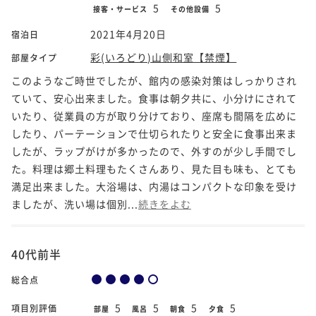
5
5
接客・サービス
その他設備
2021年4月20日
宿泊日
彩(いろどり)山側和室【禁煙】
部屋タイプ
このようなご時世でしたが、館内の感染対策はしっかりされ
ていて、安心出来ました。食事は朝夕共に、小分けにされて
いたり、従業員の方が取り分けており、座席も間隔を広めに
したり、パーテーションで仕切られたりと安全に食事出来ま
したが、ラップがけが多かったので、外すのが少し手間でし
た。料理は郷土料理もたくさんあり、見た目も味も、とても
満足出来ました。大浴場は、内湯はコンパクトな印象を受け
ましたが、洗い場は個別...
続きをよむ
40代前半
総合点
5
5
5
5
項目別評価
部屋
風呂
朝食
夕食