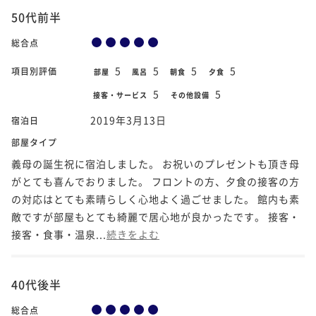
50代前半
総合点
5
5
5
5
項目別評価
部屋
風呂
朝食
夕食
5
5
接客・サービス
その他設備
2019年3月13日
宿泊日
部屋タイプ
義母の誕生祝に宿泊しました。 お祝いのプレゼントも頂き母
がとても喜んでおりました。 フロントの方、夕食の接客の方
の対応はとても素晴らしく心地よく過ごせました。 館内も素
敵ですが部屋もとても綺麗で居心地が良かったです。 接客・
接客・食事・温泉...
続きをよむ
40代後半
総合点