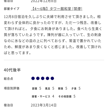
2022年12月8日
宿泊日
【4～6階】タワー館和室 [禁煙]
部屋タイプ
12月8日宿泊を久しぶりに夫婦で利用させて頂きました。相
変わらず全体的に良かったのですが、ただ一つ残念、改善し
て頂ければと。 夕食にお刺身がありました。食べたら生臭く
質が落ちていたようです。陳列が器に入っていて、生の刺身
なのに氷などの皿の上に列べておらず、常温で置かれていた
ため、鮮度があまり良くなくと感じました。改善して頂けれ
ばと思ってます。
40代後半
総合点
5
5
5
5
項目別評価
部屋
風呂
朝食
夕食
4
5
接客・サービス
その他設備
2023年3月14日
宿泊日