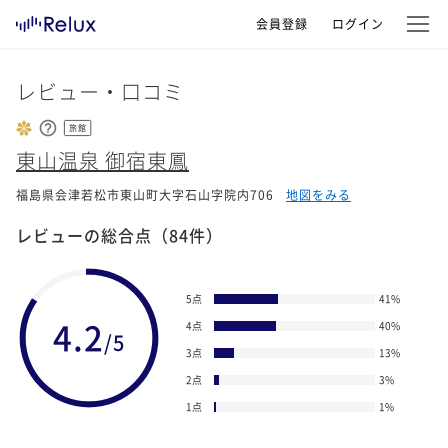
会員登録
ログイン
レビュー・口コミ
旅館
東山温泉 御宿東鳳
福島県会津若松市東山町大字石山字院内706
地図をみる
レビューの総合点
（84件）
5点
41
%
4.2
4点
40
%
/5
3点
13
%
2点
3
%
1点
1
%