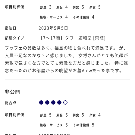
3
4
5
5
項目別評価
部屋
風呂
朝食
夕食
4
4
接客・サービス
その他設備
2023年5月5日
宿泊日
【7～17階】タワー館和室 [禁煙]
部屋タイプ
ブッフェの品数は多く、福島の物も食べれて満足です。 が、
人員不足なのかな？と感じました。 女将さんがとても笑顔が
素敵で気さくな方でとても素敵な方だと感じました。 特に残
念だったのがお部屋からの眺望がお墓Viewだった事です。
非公開
総合点
5
5
5
4
項目別評価
部屋
風呂
朝食
夕食
5
5
接客・サービス
その他設備