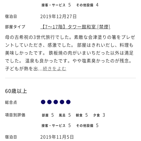
5
4
接客・サービス
その他設備
2019年12月27日
宿泊日
【7～17階】タワー館和室 [禁煙]
部屋タイプ
母の古希祝の3世代旅行でした。素敵な会津塗りの箸をプレゼ
ントしていただき、感激でした。 部屋はきれいだし、料理も
美味しかったです。 鉄板焼の肉がいまいちだった以外は満足
でした。 温泉も良かったです。やや塩素臭かったのが残念。
子どもが熱を出...
続きをよむ
60歳以上
総合点
5
5
5
3
項目別評価
部屋
風呂
朝食
夕食
5
5
接客・サービス
その他設備
2019年11月5日
宿泊日