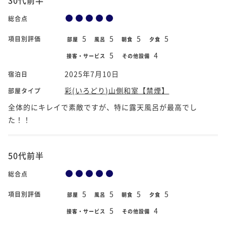
総合点
5
5
5
5
項目別評価
部屋
風呂
朝食
夕食
5
4
接客・サービス
その他設備
2025年7月10日
宿泊日
彩(いろどり)山側和室【禁煙】
部屋タイプ
全体的にキレイで素敵ですが、特に露天風呂が最高でし
た！！
50代前半
総合点
5
5
5
5
項目別評価
部屋
風呂
朝食
夕食
5
4
接客・サービス
その他設備