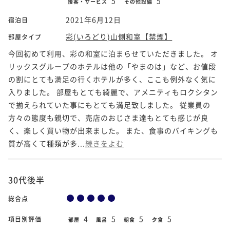
5
5
接客・サービス
その他設備
2021年6月12日
宿泊日
彩(いろどり)山側和室【禁煙】
部屋タイプ
今回初めて利用、彩の和室に泊まらせていただきました。 オ
リックスグループのホテルは他の「やまのは」など、お値段
の割にとても満足の行くホテルが多く、ここも例外なく気に
入りました。 部屋もとても綺麗で、アメニティもロクシタン
で揃えられていた事にもとても満足致しました。 従業員の
方々の態度も親切で、売店のおじさま達もとても感じが良
く、楽しく買い物が出来ました。 また、食事のバイキングも
質が高くて種類が多...
続きをよむ
30代後半
総合点
4
5
5
5
項目別評価
部屋
風呂
朝食
夕食