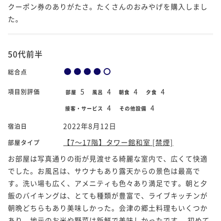
クーポン券のありがたさ。たくさんのおみやげを購入しまし
た。
50代前半
総合点
5
4
4
4
項目別評価
部屋
風呂
朝食
夕食
4
4
接客・サービス
その他設備
2022年8月12日
宿泊日
【7～17階】タワー館和室 [禁煙]
部屋タイプ
お部屋は写真通りの街が見渡せる綺麗な室内で、広くて快適
でした。お風呂は、サウナもあり露天からの景色は最高で
す。洗い場も広く、アメニティも色々あり満足です。朝と夕
飯のバイキングは、とても種類が豊富で、ライブキッチンが
朝晩どちらもあり美味しかった。会津の郷土料理もいくつか
あり、地元のお米や野菜は新鮮で美味しかったです。 初めて