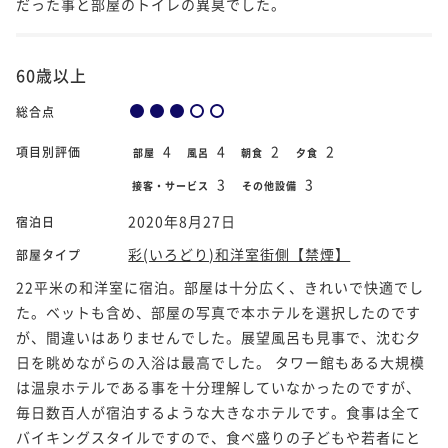
だった事と部屋のトイレの異臭でした。
60歳以上
総合点
4
4
2
2
項目別評価
部屋
風呂
朝食
夕食
3
3
接客・サービス
その他設備
2020年8月27日
宿泊日
彩(いろどり)和洋室街側【禁煙】
部屋タイプ
22平米の和洋室に宿泊。部屋は十分広く、きれいで快適でし
た。ベットも含め、部屋の写真で本ホテルを選択したのです
が、間違いはありませんでした。展望風呂も見事で、沈む夕
日を眺めながらの入浴は最高でした。 タワー館もある大規模
は温泉ホテルである事を十分理解していなかったのですが、
毎日数百人が宿泊するような大きなホテルです。食事は全て
バイキングスタイルですので、食べ盛りの子どもや若者にと