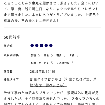
と言うこともあり東鳳を選ばさせて頂きました。全てにおい
て、思い出に残る誕生日になり、またホテルからプレゼント
まで頂きました。本当にありがとうございました。 お風呂も
棚雲の湯、宙の湯とも...
続きをよむ
50代前半
総合点
5
5
5
5
項目別評価
部屋
風呂
朝食
夕食
5
5
接客・サービス
その他設備
2019年6月24日
宿泊日
部屋タイプおまかせ（和室または洋室、禁
部屋タイプ
煙/喫煙※選べません）
改修工事のため訳ありプランでしたが、景観は外に足場が見
えましたが、全く問題ありませんでした。 スタッフの方々の
対応はとても心地よく、料理もとても美味しく夫婦で大満足