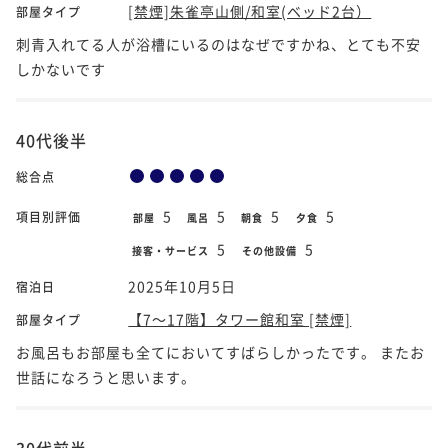
[禁煙]朱雀亭山側/和室(ベッド2台）
部屋タイプ
刺青入れてる人が浴槽にいるのはなぜですかね、とても不安
しかないです
40代後半
総合点
5
5
5
5
項目別評価
部屋
風呂
朝食
夕食
5
5
接客・サービス
その他設備
2025年10月5日
宿泊日
【7～17階】タワー館和室 [禁煙]
部屋タイプ
お風呂もお部屋も全てにおいてすばらしかったです。 またお
世話になろうと思います。
30代前半