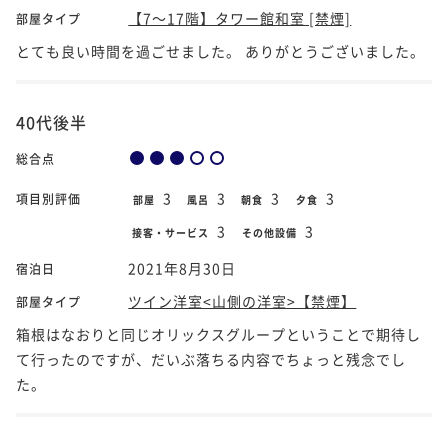
【7～17階】タワー館和室 [禁煙]
部屋タイプ
とても良い時間を過ごせました。 ありがとうございました。
40代後半
総合点
3
3
3
3
項目別評価
部屋
風呂
朝食
夕食
3
3
接客・サービス
その他設備
2021年8月30日
宿泊日
ツイン洋室<山側の洋室>【禁煙】
部屋タイプ
箱根はなおりと同じオリックスグループということで期待し
て行ったのですが、だいぶ落ちる内容でちょっと残念でし
た。