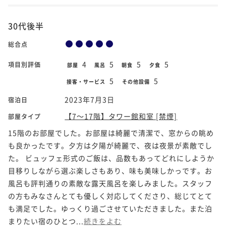
30代後半
総合点
4
5
5
5
項目別評価
部屋
風呂
朝食
夕食
5
5
接客・サービス
その他設備
2023年7月3日
宿泊日
【7～17階】タワー館和室 [禁煙]
部屋タイプ
15階のお部屋でした。お部屋は綺麗で清潔で、窓からの眺め
も良かったです。夕方は夕陽が綺麗で、夜は夜景が素敵でし
た。 ビュッフェ形式のご飯は、品数もあってどれにしようか
目移りしながら選ぶ楽しさもあり、味も美味しかっです。お
風呂も評判通りの素敵な露天風呂を楽しみました。スタッフ
の方もみなさんとても優しく対応してくださり、総じてとて
も満足でした。ゆっくり過ごさせていただきました。また泊
まりたい宿のひとつ...
続きをよむ