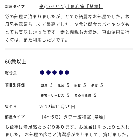
彩(いろどり)山側和室【禁煙】
部屋タイプ
彩の部屋に泊まりましたが、とても綺麗なお部屋でした。お
風呂も素晴らしくて最高でした。夕食と朝食のバイキングも
とても美味しかったです。妻と両親も大満足。東山温泉に行
く時は、また利用したいです。
60歳以上
総合点
5
5
5
5
項目別評価
部屋
風呂
朝食
夕食
5
5
接客・サービス
その他設備
2022年11月29日
宿泊日
【4～6階】タワー館和室 [禁煙]
部屋タイプ
お食事は満足感たっぷりあります。お風呂はゆったりと入れ
ました。 お部屋の広さと清潔感がありまして、寛げました。