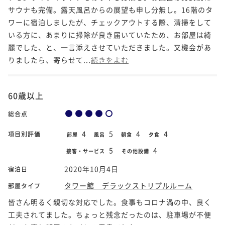
サウナも完備。露天風呂からの展望も申し分無し。16階のタ
ワーに宿泊しましたが、チェックアウトする際、清掃をして
いる方に、あまりに掃除が良き届いていたため、お部屋は綺
麗でした、と、一言添えさせていただきました。又機会があ
りましたら、寄らせて...
続きをよむ
60歳以上
総合点
4
5
4
4
項目別評価
部屋
風呂
朝食
夕食
5
4
接客・サービス
その他設備
2020年10月4日
宿泊日
タワー館 デラックストリプルルーム
部屋タイプ
皆さん明るく親切な対応でした。食事もコロナ渦の中、良く
工夫されてました。ちょっと残念だったのは、駐車場が不便