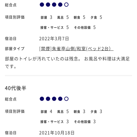
総合点
3
5
5
5
項目別評価
部屋
風呂
朝食
夕食
5
5
接客・サービス
その他設備
2022年3月7日
宿泊日
[禁煙]朱雀亭山側/和室(ベッド2台）
部屋タイプ
部屋のトイレが汚れていたのは残念。 お風呂や料理は大満足
です。
40代後半
総合点
4
5
3
3
項目別評価
部屋
風呂
朝食
夕食
3
3
接客・サービス
その他設備
2021年10月18日
宿泊日