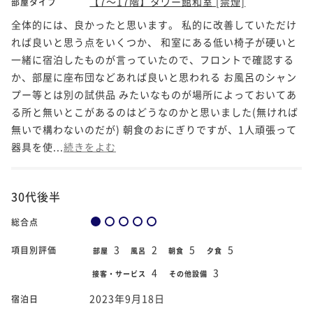
【7～17階】タワー館和室 [禁煙]
部屋タイプ
全体的には、良かったと思います。 私的に改善していただけ
れば良いと思う点をいくつか、 和室にある低い椅子が硬いと
一緒に宿泊したものが言っていたので、フロントで確認する
か、部屋に座布団などあれば良いと思われる お風呂のシャン
プー等とは別の試供品 みたいなものが場所によっておいてあ
る所と無いとこがあるのはどうなのかと思いました(無ければ
無いで構わないのだが) 朝食のおにぎりですが、1人頑張って
器具を使...
続きをよむ
30代後半
総合点
3
2
5
5
項目別評価
部屋
風呂
朝食
夕食
4
3
接客・サービス
その他設備
2023年9月18日
宿泊日