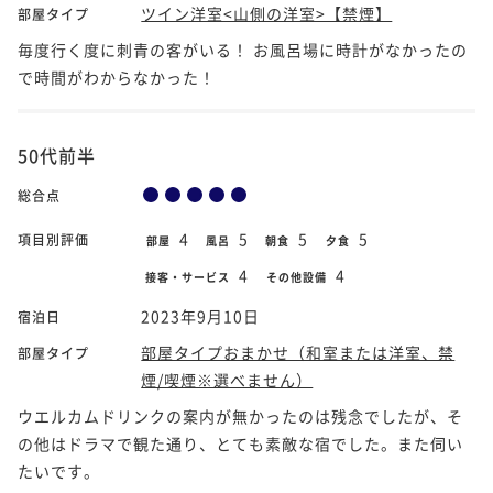
ツイン洋室<山側の洋室>【禁煙】
部屋タイプ
毎度行く度に刺青の客がいる！ お風呂場に時計がなかったの
で時間がわからなかった！
50代前半
総合点
4
5
5
5
項目別評価
部屋
風呂
朝食
夕食
4
4
接客・サービス
その他設備
2023年9月10日
宿泊日
部屋タイプおまかせ（和室または洋室、禁
部屋タイプ
煙/喫煙※選べません）
ウエルカムドリンクの案内が無かったのは残念でしたが、そ
の他はドラマで観た通り、とても素敵な宿でした。また伺い
たいです。