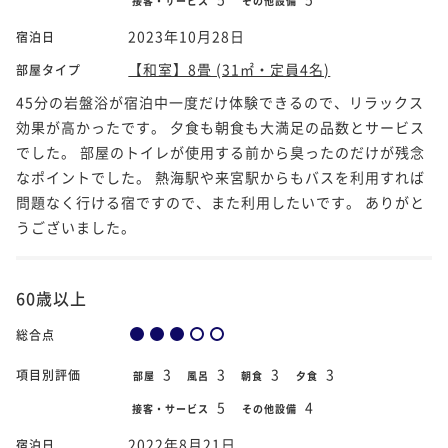
接客・サービス
その他設備
2023年10月28日
宿泊日
【和室】8畳 (31㎡・定員4名)
部屋タイプ
45分の岩盤浴が宿泊中一度だけ体験できるので、リラックス
効果が高かったです。 夕食も朝食も大満足の品数とサービス
でした。 部屋のトイレが使用する前から臭ったのだけが残念
なポイントでした。 熱海駅や来宮駅からもバスを利用すれば
問題なく行ける宿ですので、また利用したいです。 ありがと
うございました。
60歳以上
総合点
3
3
3
3
項目別評価
部屋
風呂
朝食
夕食
5
4
接客・サービス
その他設備
2022年8月21日
宿泊日