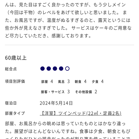
んは、見た目はすごく良かったのですが、もう少しメイン
（今回は干物）のレベルをあげて欲しいと思いました。 ま
た、お風呂ですが、温度がぬるすぎるのと、露天というには
些か外が見えなさすぎでした。 サービスはケーキのご用意な
ど尽力していただき、感謝しております。
60歳以上
総合点
4
3
4
4
項目別評価
部屋
風呂
朝食
夕食
3
2
接客・サービス
その他設備
2024年5月14日
宿泊日
【洋室】ツインベッド(22㎡・定員2名)
部屋タイプ
部屋、お風呂からの眺めは思っていたものとはかなり違っ
た。展望がほとんどないんですね。食事は夕食、朝食ともび
っくり️ただひとつ残念だったのが割り箸を使っていることで