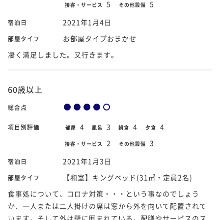
5
5
接客・サービス
その他設備
2021年1月4日
宿泊日
お部屋タイプおまかせ
部屋タイプ
凄く満足しました。又行きます。
60歳以上
総合点
4
3
4
4
項目別評価
部屋
風呂
朝食
夕食
2
3
接客・サービス
その他設備
2021年1月3日
宿泊日
【和室】キングベッド(31㎡・定員2名)
部屋タイプ
食事処について、コロナ対策・・・という事なのでしょう
か、一人または二人掛けの席は窓から外を向いて配置されて
います。そして外は壁に囲まれている。配膳やサービスのス