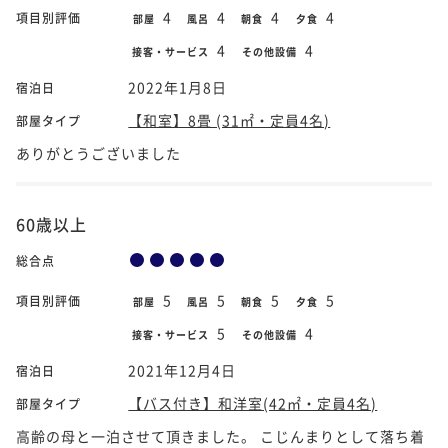
4
4
4
4
項目別評価
部屋
風呂
朝食
夕食
4
4
接客・サービス
その他設備
2022年1月8日
宿泊日
【和室】8畳 (31㎡・定員4名)
部屋タイプ
ありがとうございました
60歳以上
総合点
5
5
5
5
項目別評価
部屋
風呂
朝食
夕食
5
4
接客・サービス
その他設備
2021年12月4日
宿泊日
【バス付き】和洋室(42㎡・定員4名)
部屋タイプ
高齢の母と一泊させて頂きました。 こじんまりとして落ち着