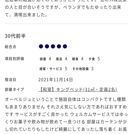
の人と目が合いそうですが、ベランダでもたゆったり出来
て、満喫出来ました。
30代前半
総合点
4
4
4
5
項目別評価
部屋
風呂
朝食
夕食
5
3
接客・サービス
その他設備
2021年11月14日
宿泊日
【和室】キングベッド(31㎡・定員2名)
部屋タイプ
オーベルジュということで施設自体はコンパクトですし種類
もあまりありません それさえ気にしない方であればおすすめ
です サービスがすごく良かった ウェルカムサービスではゆっ
くりお菓子や飲み物が飲めて一息つける 部屋はカーテンが少
し切れていたりもしたけど綺麗にしてあったし落ち着く お風