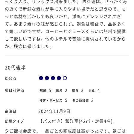
っくり入り、リラックス出来ました。 お料理は、せっかく海
の近くで新鮮な素材が手に入りやすい場所だと思うので、も
っと素材を活かしても良いかと。洋風にアレンジされすぎ
て、あまり素材の味が感じられず。朝食は和食で、品数多く
て嬉しいのですが、コーヒーとジュースくらいは無料で提供
して欲しいですね。他のホテルで普通に提供されているから
か、残念に感じました。
20代後半
総合点
5
2
3
4
項目別評価
部屋
風呂
朝食
夕食
5
3
接客・サービス
その他設備
2024年11月9日
宿泊日
【バス付き】和洋室(42㎡・定員4名)
部屋タイプ
夕ご飯は会席で、一品ごとの完成度は高かったです。朝ごは