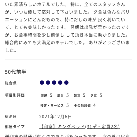
いた素晴らしいホテルでした。 特に、全てのスタッフさん
が、いつも優して応対して下さいました。 夕食は色んなバリ
エーションにとんだもので、特にだしの味が 良く利いてい
て、とても美味しかったです。 翌朝は出発が早かったのです
が、お食事時間を少し前倒し して頂き本当に助かりました。
総合的にみても大満足のホテルでした。 ありがとうございま
した。
50代前半
総合点
5
5
5
5
項目別評価
部屋
風呂
朝食
夕食
5
4
接客・サービス
その他設備
2021年12月6日
宿泊日
【和室】キングベッド(31㎡・定員2名)
部屋タイプ
送迎車の融通が効くのでありがたかったです。 窓の外は民家