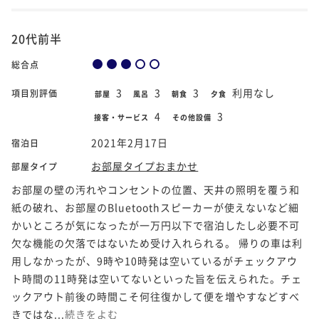
20代前半
総合点
3
3
3
利用なし
項目別評価
部屋
風呂
朝食
夕食
4
3
接客・サービス
その他設備
2021年2月17日
宿泊日
お部屋タイプおまかせ
部屋タイプ
お部屋の壁の汚れやコンセントの位置、天井の照明を覆う和
紙の破れ、お部屋のBluetoothスピーカーが使えないなど細
かいところが気になったが一万円以下で宿泊したし必要不可
欠な機能の欠落ではないため受け入れられる。 帰りの車は利
用しなかったが、9時や10時発は空いているがチェックアウ
ト時間の11時発は空いてないといった旨を伝えられた。チェ
ックアウト前後の時間こそ何往復かして便を増やすなどすべ
きではな...
続きをよむ