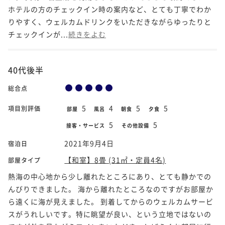
ホテルの方のチェックイン時の案内など、とても丁寧でわか
りやすく、ウェルカムドリンクをいただきながらゆったりと
チェックインが...
続きをよむ
40代後半
総合点
5
4
5
5
項目別評価
部屋
風呂
朝食
夕食
5
5
接客・サービス
その他設備
2021年9月4日
宿泊日
【和室】8畳 (31㎡・定員4名)
部屋タイプ
熱海の中心地から少し離れたところにあり、とても静かでの
んびりできました。 海から離れたところなのですがお部屋か
ら遠くに海が見えました。 到着してからのウェルカムサービ
スがうれしいです。特に眺望が良い、という立地ではないの