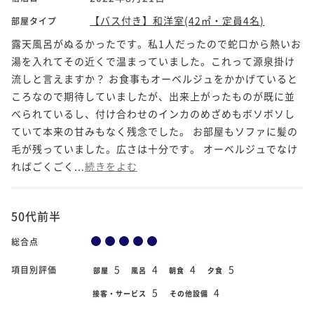
【バス付き】和洋室(42㎡・定員4名)
部屋タイプ
露天風呂がぬるかったです。私1人だったので蛇口から熱いお
湯を入れてその近くで温まっていました。これって源泉掛け
流しと言えますか？ お食事もオーベルジュをかかげていると
ころなので期待していましたが、出来上がったものが既に並
べられているし、付け合わせのインカのめざめもボソボソし
ていて本来の甘みもなく残念でした。 お部屋もソファに髪の
毛が残っていました。広さは十分です。 オーベルジュでなけ
ればごくごく...
続きをよむ
50代前半
総合点
5
4
4
5
項目別評価
部屋
風呂
朝食
夕食
5
4
接客・サービス
その他設備