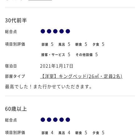
30代前半
総合点
5
5
5
5
項目別評価
部屋
風呂
朝食
夕食
5
5
接客・サービス
その他設備
2021年1月17日
宿泊日
【洋室】キングベッド(26㎡・定員2名)
部屋タイプ
最高でした！また行かせていただきます。
60歳以上
総合点
4
4
5
5
項目別評価
部屋
風呂
朝食
夕食