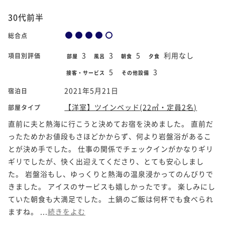
30代前半
総合点
3
3
5
利用なし
項目別評価
部屋
風呂
朝食
夕食
5
3
接客・サービス
その他設備
2021年5月21日
宿泊日
【洋室】ツインベッド(22㎡・定員2名)
部屋タイプ
直前に夫と熱海に行こうと決めてお宿を決めました。 直前だ
ったためかお値段もさほどかからず、何より岩盤浴があるこ
とが決め手でした。 仕事の関係でチェックインがかなりギリ
ギリでしたが、快く出迎えてくださり、とても安心しまし
た。 岩盤浴もし、ゆっくりと熱海の温泉浸かってのんびりで
きました。 アイスのサービスも嬉しかったです。 楽しみにし
ていた朝食も大満足でした。 土鍋のご飯は何杯でも食べられ
ますね。 ...
続きをよむ