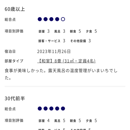
60歳以上
総合点
3
3
5
5
項目別評価
部屋
風呂
朝食
夕食
3
3
接客・サービス
その他設備
2023年11月26日
宿泊日
【和室】8畳 (31㎡・定員4名)
部屋タイプ
食事が美味しかった。露天風呂の温度管理がいまいちでし
た。
30代前半
総合点
4
5
5
5
項目別評価
部屋
風呂
朝食
夕食
5
5