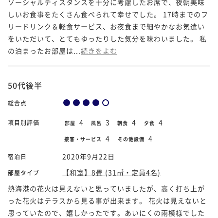
ソーシャルディスタンスを十分に考慮したお席で、夜朝美味
しいお食事をたくさん食べられて幸せでした。 17時までのフ
リードリンク＆軽食サービス、お夜食まで細やかなお気遣い
をいただいて、とてもゆったりした気分を味わいました。 私
の泊まったお部屋は...
続きをよむ
50代後半
総合点
4
3
4
4
項目別評価
部屋
風呂
朝食
夕食
4
4
接客・サービス
その他設備
2020年9月22日
宿泊日
【和室】8畳 (31㎡・定員4名)
部屋タイプ
熱海港の花火は見えないと思っていましたが、高く打ち上が
った花火はテラスから見る事が出来ます。 花火は見えないと
思っていたので、嬉しかったです。あいにくの雨模様でした