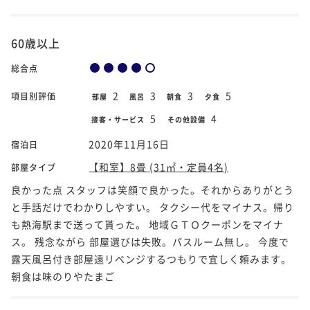
60歳以上
総合点
2
3
3
5
項目別評価
部屋
風呂
朝食
夕食
5
4
接客・サービス
その他設備
2020年11月16日
宿泊日
【和室】8畳 (31㎡・定員4名)
部屋タイプ
良かった点 スタッフは笑顔で良かった。それからありがとう
と手話だけでわかりしやすい。 タクシー代をマイナス。帰り
も熱海駅まで送って貰った。 地域ＧＴＯクーポンをマイナ
ス。 残念ながら 部屋選びは失敗。パスルーム無し。 今度で
露天風呂付き部屋遠リベンジするつもりで宜しく頼みます。
朝食は味のりやたまご