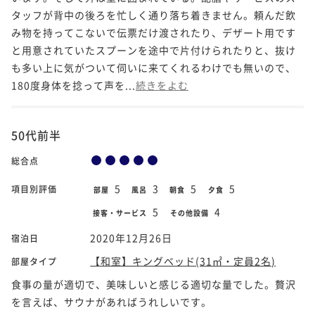
タッフが背中の後ろを忙しく通り落ち着きません。頼んだ飲
み物を持ってこないで伝票だけ渡されたり、デザート用です
と用意されていたスプーンを途中で片付けられたりと、抜け
も多い上に気がついて伺いに来てくれるわけでも無いので、
180度身体を捻って声を...
続きをよむ
50代前半
総合点
5
3
5
5
項目別評価
部屋
風呂
朝食
夕食
5
4
接客・サービス
その他設備
2020年12月26日
宿泊日
【和室】キングベッド(31㎡・定員2名)
部屋タイプ
食事の量が適切で、美味しいと感じる適切な量でした。贅沢
を言えば、サウナがあればうれしいです。