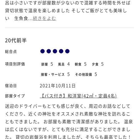
呂は小さいですが部屋数が少ないので混雑する時間を外せば
貸切状態で温泉を楽しめました そしてご飯がとても美味し
い 生魚食...
続きをよむ
20代前半
総合点
5
4
5
5
項目別評価
部屋
風呂
朝食
夕食
5
5
接客・サービス
その他設備
2021年10月11日
宿泊日
【バス付き】和洋室(42㎡・定員4名)
部屋タイプ
送迎のドライバーもとても感じが良く、周辺のお話などして
くださり、近くの神社をオススメされ素敵な神社を訪れるこ
ともできました。 お部屋も素敵で清潔感がありました。 温泉
は広くはないですが、とても充分に満足することができまし
た。 貸切の岩盤浴を利用しましたが、そちらも最高でした！