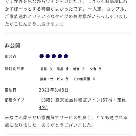
ですが外を見ながらワインをいただき、しばらくお部屋に行
かずぼーっとする時間がよかったです。 一人旅、カップル、
ご家族連れといろいろなタイプのお客様がいらっしゃいまし
たがこじんまり...
続きをよむ
非公開
総合点
5
4
5
5
項目別評価
部屋
風呂
朝食
夕食
5
4
接客・サービス
その他設備
2021年8月8日
宿泊日
【3階】露天風呂付和室ツイン(57㎡・定員
部屋タイプ
4名)
みなさん柔らかい雰囲気でサービスも良く、とても癒される
旅になりました。ありがとうございました。