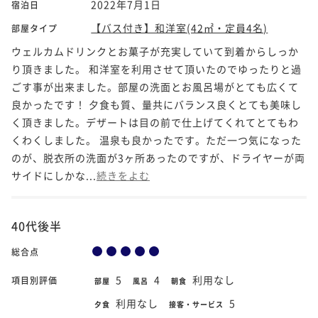
2022年7月1日
宿泊日
【バス付き】和洋室(42㎡・定員4名)
部屋タイプ
ウェルカムドリンクとお菓子が充実していて到着からしっか
り頂きました。 和洋室を利用させて頂いたのでゆったりと過
ごす事が出来ました。部屋の洗面とお風呂場がとても広くて
良かったです！ 夕食も質、量共にバランス良くとても美味し
く頂きました。デザートは目の前で仕上げてくれてとてもわ
くわくしました。 温泉も良かったです。ただ一つ気になった
のが、脱衣所の洗面が3ヶ所あったのですが、ドライヤーが両
サイドにしかな...
続きをよむ
40代後半
総合点
5
4
利用なし
項目別評価
部屋
風呂
朝食
利用なし
5
夕食
接客・サービス