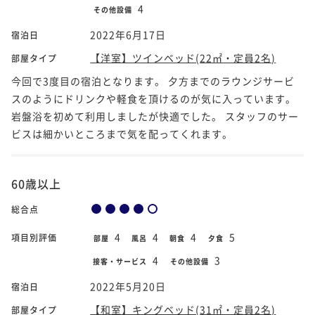
4
その他設備
2022年6月17日
宿泊日
【洋室】ツインベッド(22㎡・定員2名)
部屋タイプ
今回で3度目の宿泊となります。 夕方までのラウンジサービ
スのようにドリンクや軽食を頂けるのが気に入っています。
岩盤浴を初めて利用しましたが快適でした。 スタッフのサー
ビスは細かいところまで気を配ってくれます。
60歳以上
総合点
4
4
4
5
項目別評価
部屋
風呂
朝食
夕食
4
3
接客・サービス
その他設備
2022年5月20日
宿泊日
【和室】キングベッド(31㎡・定員2名)
部屋タイプ