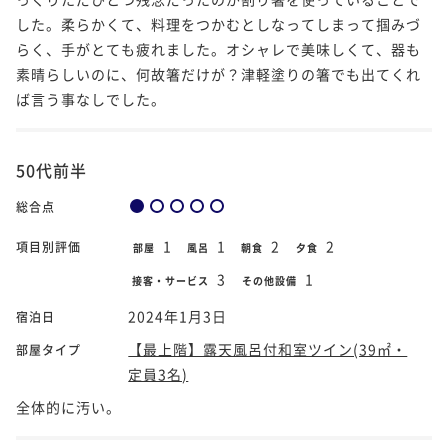
した。柔らかくて、料理をつかむとしなってしまって掴みづ
らく、手がとても疲れました。オシャレで美味しくて、器も
素晴らしいのに、何故箸だけが？津軽塗りの箸でも出てくれ
ば言う事なしでした。
50代前半
総合点
1
1
2
2
項目別評価
部屋
風呂
朝食
夕食
3
1
接客・サービス
その他設備
2024年1月3日
宿泊日
【最上階】露天風呂付和室ツイン(39㎡・
部屋タイプ
定員3名)
全体的に汚い。