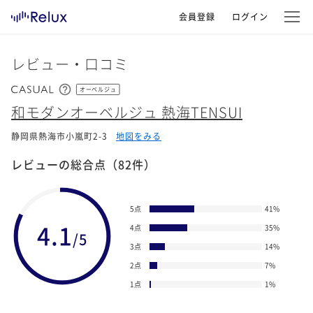
会員登録
ログイン
レビュー・口コミ
オーベルジュ
和モダンオーベルジュ 熱海TENSUI
静岡県熱海市小嵐町2-3
地図をみる
レビューの総合点
（82件）
5点
41
%
4.1
4点
35
%
/5
3点
14
%
2点
7
%
1点
1
%