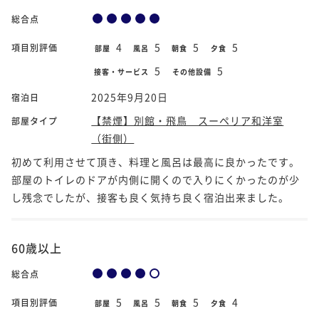
総合点
4
5
5
5
項目別評価
部屋
風呂
朝食
夕食
5
5
接客・サービス
その他設備
2025年9月20日
宿泊日
【禁煙】別館・飛鳥 スーペリア和洋室
部屋タイプ
（街側）
初めて利用させて頂き、料理と風呂は最高に良かったです。
部屋のトイレのドアが内側に開くので入りにくかったのが少
し残念でしたが、接客も良く気持ち良く宿泊出来ました。
60歳以上
総合点
5
5
5
4
項目別評価
部屋
風呂
朝食
夕食