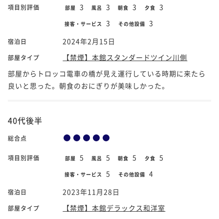
3
3
3
3
項目別評価
部屋
風呂
朝食
夕食
3
3
接客・サービス
その他設備
2024年2月15日
宿泊日
【禁煙】本館スタンダードツイン川側
部屋タイプ
部屋からトロッコ電車の橋が見え運行している時期に来たら
良いと思った。朝食のおにぎりが美味しかった。
40代後半
総合点
5
5
5
5
項目別評価
部屋
風呂
朝食
夕食
5
4
接客・サービス
その他設備
2023年11月28日
宿泊日
【禁煙】本館デラックス和洋室
部屋タイプ