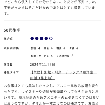
でどこから侵入してるか分からないことだけが不安でした。
不安だった点はそこだけなのであとはとても満足していま
す。
50代後半
総合点
4
4
4
4
項目別評価
部屋
風呂
朝食
夕食
4
3
接客・サービス
その他設備
2024年11月9日
宿泊日
【禁煙】別館・飛鳥 デラックス和洋室
部屋タイプ
川側（最上階）
お食事はとても美味しかったし、アルコール飲み放題も安か
ったです。ウイスキーや焼酎が種類増やしてもらえたらと思
います。 環境配慮のためアメニティのムダをなくすのは良い
と思うのですが、タオルが一枚だけなのは残念です。お風呂