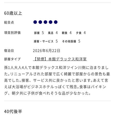
60歳以上
総合点
5
4
4
4
項目別評価
部屋
風呂
朝食
夕食
5
5
接客・サービス
その他設備
2026年6月22日
宿泊日
【禁煙】本館デラックス和洋室
部屋タイプ
孫1人大人4人で本館デラックス和洋ツイン川側に泊まりまし
た｡リニューアルされた部屋で広く綺麗で部屋からの景色も最
高でした｡接客、サービス共に良かったと思います｡あえて言
えば大浴場がビジネスホテルっぽくて残念｡食事はバイキン
グ、朝夕共に子供が食べれそうな品が少なかった｡
40代後半