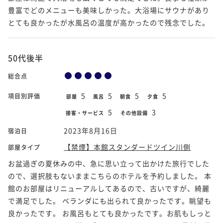
豊富でどのメニューも美味しかった。大浴場にサウナがあり
とても良かったが水風呂の温度が高かったので残念でした。
50代後半
総合点
5
5
5
5
項目別評価
部屋
風呂
朝食
夕食
5
3
接客・サービス
その他設備
2023年8月16日
宿泊日
【禁煙】本館スタンダードツイン川側
部屋タイプ
お盆過ぎの夏休みの中、急に思い立って出かけた旅行でした
ので、選択肢もないままこちらのホテルを予約しました。 本
館のお部屋はリニューアルしてあるので、古いですが、綺麗
で満足でした。 ベランダにも出られて良かったです。眺望も
良かったです。 お風呂もとても良かったです。お肌もしっと