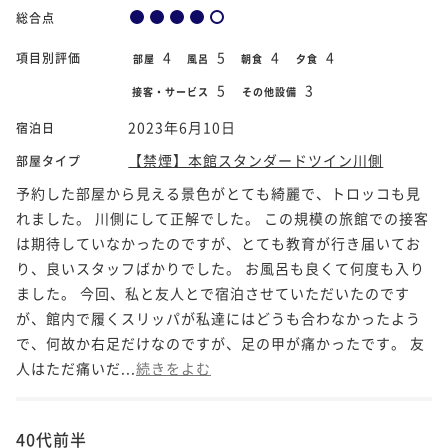
総合点
4
5
4
4
項目別評価
部屋
風呂
朝食
夕食
5
3
接客・サービス
その他設備
2023年6月10日
宿泊日
【禁煙】本館スタンダードツイン川側
部屋タイプ
予約した部屋から見える景色がとても綺麗で、トロッコも見
れました。 川側にして正解でした。 この規模の旅館での接客
は期待していなかったのですが、とても教育が行き届いてお
り、良いスタッフばかりでした。 お風呂も良くて何度も入り
ました。 今回、私と友人とで宿泊させていただいたのです
が、館内で履くスリッパが私達にはどうも合わなかったよう
で、何故か右足だけなのですが、足の甲が痛かったです。 友
人はただ痛いだ...
続きをよむ
40代前半