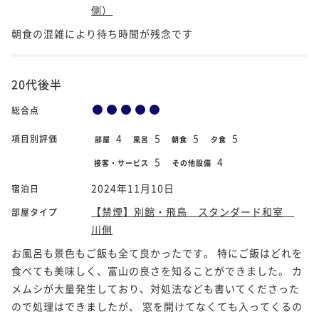
側）
朝食の混雑により待ち時間が残念です
20代後半
総合点
4
5
5
5
項目別評価
部屋
風呂
朝食
夕食
5
4
接客・サービス
その他設備
2024年11月10日
宿泊日
【禁煙】別館・飛鳥 スタンダード和室
部屋タイプ
川側
お風呂も景色もご飯も全て良かったです。 特にご飯はどれを
食べても美味しく、富山の良さを知ることができました。 カ
メムシが大量発生しており、対処法なども書いてくださった
ので処理はできましたが、 窓を開けてなくても入ってくるの