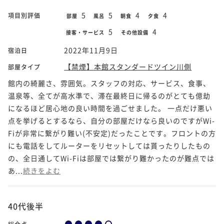
5
5
4
4
項目別評価
部屋
風呂
朝食
夕食
5
4
接客・サービス
その他設備
2022年11月9日
宿泊日
【禁煙】本館スタンダードツイン川側
部屋タイプ
館内の綺麗さ、雰囲気。スタッフの対応、サービス、食事、
温泉等、全てが高水準で、滞在最終日に帰るのがとても億劫
になるほど居心地の良い時間を過ごせました。 一点だけ悪い
点を挙げるとするなら、自分の部屋だけなら良いのですがWi-
Fiが非常に繋がり難い(不安定)だったことです。フロントの方
にも電話をしてルーターをリセットしては貰ったりしたもの
の、全日通してWi-Fiは部屋では繋がり難かったのが難点では
あ...
続きをよむ
40代後半