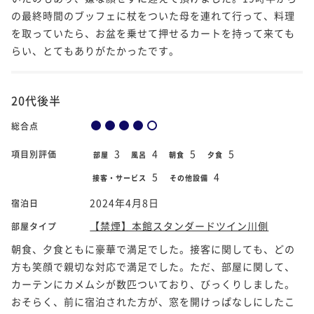
の最終時間のブッフェに杖をついた母を連れて行って、料理
を取っていたら、お盆を乗せて押せるカートを持って来ても
らい、とてもありがたかったです。
20代後半
総合点
3
4
5
5
項目別評価
部屋
風呂
朝食
夕食
5
4
接客・サービス
その他設備
2024年4月8日
宿泊日
【禁煙】本館スタンダードツイン川側
部屋タイプ
朝食、夕食ともに豪華で満足でした。接客に関しても、どの
方も笑顔で親切な対応で満足でした。ただ、部屋に関して、
カーテンにカメムシが数匹ついており、びっくりしました。
おそらく、前に宿泊された方が、窓を開けっぱなしにしたこ