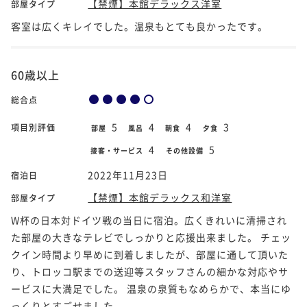
【禁煙】本館デラックス洋室
部屋タイプ
客室は広くキレイでした。温泉もとても良かったです。
60歳以上
総合点
5
4
4
3
項目別評価
部屋
風呂
朝食
夕食
4
5
接客・サービス
その他設備
2022年11月23日
宿泊日
【禁煙】本館デラックス和洋室
部屋タイプ
W杯の日本対ドイツ戦の当日に宿泊。広くきれいに清掃され
た部屋の大きなテレビでしっかりと応援出来ました。 チェッ
クイン時間より早めに到着しましたが、部屋に通して頂いた
り、トロッコ駅までの送迎等スタッフさんの細かな対応やサ
ービスに大満足でした。 温泉の泉質もなめらかで、本当にゆ
っくりとすごせました。