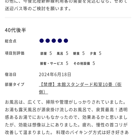
の他に、今後北陸新幹線利用客の需要を見込むなら、せめて
送迎バス等のご検討を願います。
40代後半
総合点
5
5
5
5
項目別評価
部屋
風呂
朝食
夕食
5
5
接客・サービス
その他設備
2024年6月18日
宿泊日
【禁煙】本館スタンダード和室10畳（街
部屋タイプ
側）
お風呂は、広くて、掃除や管理がしっかりされていました。
お湯も露天風呂が源泉掛け流しのお風呂で、泉質最高！透明
感あるお湯でにおいもなかったので、効果あるかと思いまし
たが、効能は想像以上にありました。疲れ、慢性の首コリが
改善して温まりました。 料理のバイキング方式は好き好きあ