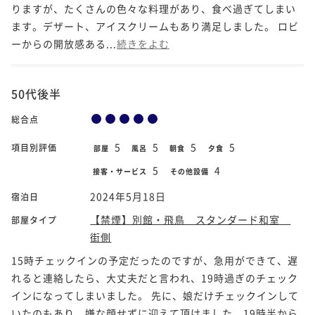
りますが、たくさんの色々な料理があり、食べ過ぎてしまい
ます。デザート、アイスクリームもあり満足しました。 ロビ
ーからの開放感ある...
続きをよむ
50代後半
総合点
5
5
5
5
項目別評価
部屋
風呂
朝食
夕食
5
4
接客・サービス
その他設備
2024年5月18日
宿泊日
【禁煙】別館・飛鳥 スタンダード和室
部屋タイプ
街側
15時チェックインの予定だったのですが、急用ができて、遅
れると連絡したら、大丈夫だと言われ、19時過ぎのチェック
インになってしまいました。 先に、娘だけチェックインして
いたのもあり、嫌な顔せずに迎えて頂けました。19時半から