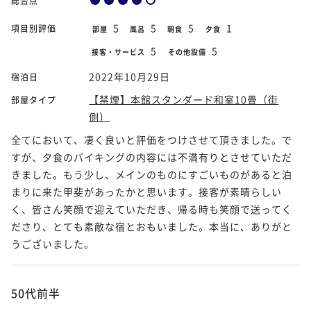
総合点
5
5
5
1
項目別評価
部屋
風呂
朝食
夕食
5
5
接客・サービス
その他設備
2022年10月29日
宿泊日
【禁煙】本館スタンダード和室10畳（街
部屋タイプ
側）
全てにおいて、凄く良いと評価をつけさせて頂きました。で
すが、夕食のバイキングの内容には不満有りとさせていただ
きました。もう少し、メインのものにすごいものがあると泊
まりに来た甲斐があったかと思います。接客が素晴らしい
く、皆さん笑顔で迎えていただき、帰る時も笑顔で送ってく
ださり、とても素敵な宿とおもいました。本当に、ありがと
うございました。
50代前半