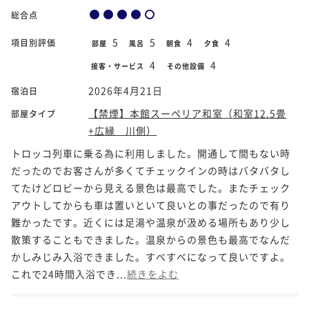
総合点
5
5
4
4
項目別評価
部屋
風呂
朝食
夕食
4
4
接客・サービス
その他設備
2026年4月21日
宿泊日
【禁煙】本館スーペリア和室（和室12.5畳
部屋タイプ
+広縁 川側）
トロッコ列車に乗る為に利用しました。開通して間もない時
だったのでお客さんが多くてチェックインの時はバタバタし
てたけどロビーから見える景色は最高でした。またチェック
アウトしてからも車は置いといて良いとの事だったので有り
難かったです。近くには足湯や温泉が汲める場所もあり少し
散策することもできました。温泉からの景色も最高でなんだ
かしみじみ入浴できました。すべすべになって良いですよ。
これで24時間入浴でき...
続きをよむ