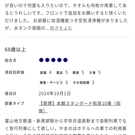
が良いので何度も入りたいので、タオルも何枚か用意してあ
るとうれしいです。フロントで追加をお願いすると快くいた
だけました。 お部屋に加湿機能つき空気清浄機がありました
が、水タンク周囲の...
続きをよむ
60歳以上
総合点
4
5
5
5
項目別評価
部屋
風呂
朝食
夕食
3
3
接客・サービス
その他設備
2024年10月1日
宿泊日
【禁煙】本館スタンダード和室10畳（街
部屋タイプ
側）
富山地方鉄道・新黒部駅から宇奈月温泉駅まで各駅列車でな
く急行列車にして欲しい。やまのはホテルへの車での利用客