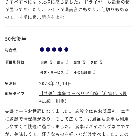
りすべすべになった様に感じました。 ドライヤーも最新の物
が置いてあったり、ライトが洗面台にもあり、仕切りもある
ので、非常に良...
続きをよむ
50代後半
総合点
5
5
5
5
項目別評価
部屋
風呂
朝食
夕食
5
5
接客・サービス
その他設備
2023年7月14日
宿泊日
【禁煙】本館スーペリア和室（和室12.5畳
部屋タイプ
+広縁 川側）
夫婦で一泊お世話になりました。 施設全体もお部屋も、本当
に綺麗で清潔感があり、そして広くて、お風呂も食事も利用
しやすくて快適に過ごせました。 食事はバイキングなのです
が、美味しくて、好きなものを好きなだけ食べました。この