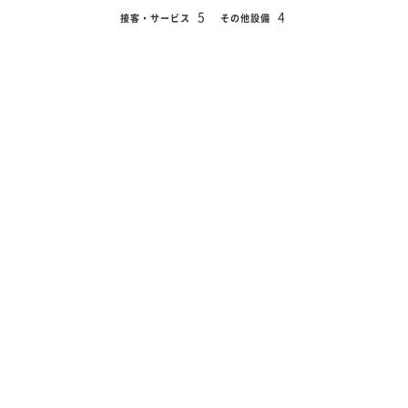
5
4
接客・サービス
その他設備
2022年8月22日
宿泊日
【禁煙】本館デラックス和洋室
部屋タイプ
お部屋、景色、お料理、お風呂。とても素敵でした。 ただ…
お子様連れのご家族ですかね。何かから飛び降りてるのか、
上の階からのドンドンと大きな音がしばらく続いていて、夜
の静かな時間帯なのでとても響きました。 それ以外は景色も
最高で、お風呂も食事...
続きをよむ
50代前半
総合点
5
5
4
4
項目別評価
部屋
風呂
朝食
夕食
4
4
接客・サービス
その他設備
2022年6月29日
宿泊日