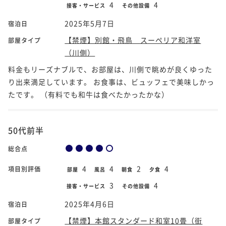
4
4
接客・サービス
その他設備
2025年5月7日
宿泊日
【禁煙】別館・飛鳥 スーペリア和洋室
部屋タイプ
（川側）
料金もリーズナブルで、お部屋は、川側で眺めが良くゆった
り出来満足しています。 お食事は、ビュッフェで美味しかっ
たです。 （有料でも和牛は食べたかったかな）
50代前半
総合点
4
4
2
4
項目別評価
部屋
風呂
朝食
夕食
3
4
接客・サービス
その他設備
2025年4月6日
宿泊日
【禁煙】本館スタンダード和室10畳（街
部屋タイプ