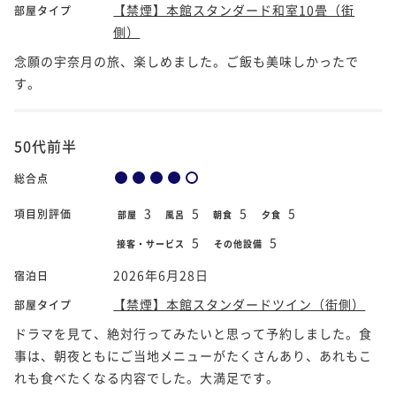
【禁煙】本館スタンダード和室10畳（街
部屋タイプ
側）
念願の宇奈月の旅、楽しめました。ご飯も美味しかったで
す。
50代前半
総合点
3
5
5
5
項目別評価
部屋
風呂
朝食
夕食
5
5
接客・サービス
その他設備
2026年6月28日
宿泊日
【禁煙】本館スタンダードツイン（街側）
部屋タイプ
ドラマを見て、絶対行ってみたいと思って予約しました。食
事は、朝夜ともにご当地メニューがたくさんあり、あれもこ
れも食べたくなる内容でした。大満足です。