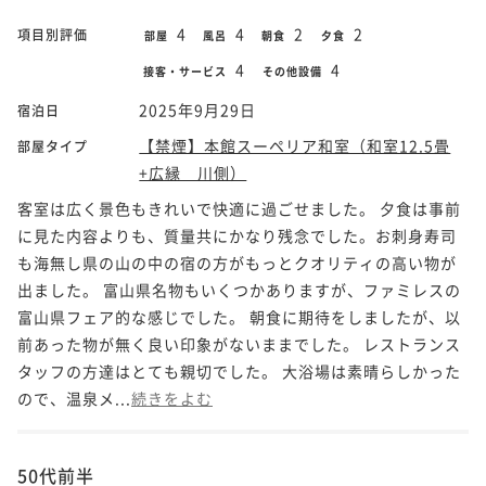
4
4
2
2
項目別評価
部屋
風呂
朝食
夕食
4
4
接客・サービス
その他設備
2025年9月29日
宿泊日
【禁煙】本館スーペリア和室（和室12.5畳
部屋タイプ
+広縁 川側）
客室は広く景色もきれいで快適に過ごせました。 夕食は事前
に見た内容よりも、質量共にかなり残念でした。お刺身寿司
も海無し県の山の中の宿の方がもっとクオリティの高い物が
出ました。 富山県名物もいくつかありますが、ファミレスの
富山県フェア的な感じでした。 朝食に期待をしましたが、以
前あった物が無く良い印象がないままでした。 レストランス
タッフの方達はとても親切でした。 大浴場は素晴らしかった
ので、温泉メ...
続きをよむ
50代前半