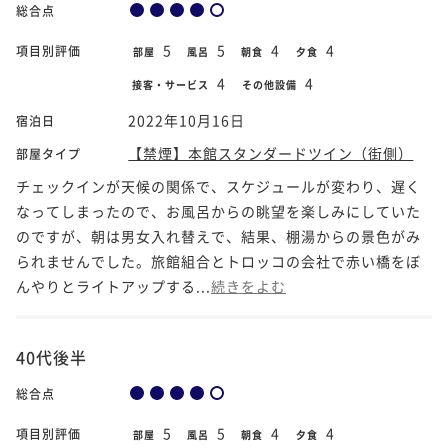
総合点
5
5
4
4
項目別評価
部屋
風呂
朝食
夕食
4
4
接客・サービス
その他設備
2022年10月16日
宿泊日
【禁煙】本館スタンダードツイン（街側）
部屋タイプ
チェックインが天候の関係で、スケジュールが変わり、遅く
なってしまったので、お風呂からの眺望を楽しみにしていた
のですが、朝は男女入れ替えで、結果、棚湯からの景色がみ
られませんでした。旅館組合とトロッコの会社で赤い橋をぼ
んやりとライトアップする...
続きをよむ
40代後半
総合点
5
5
4
4
項目別評価
部屋
風呂
朝食
夕食