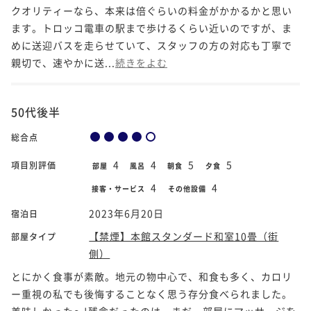
クオリティーなら、本来は倍ぐらいの料金がかかるかと思い
ます。トロッコ電車の駅まで歩けるくらい近いのですが、ま
めに送迎バスを走らせていて、スタッフの方の対応も丁寧で
親切で、速やかに送...
続きをよむ
50代後半
総合点
4
4
5
5
項目別評価
部屋
風呂
朝食
夕食
4
4
接客・サービス
その他設備
2023年6月20日
宿泊日
【禁煙】本館スタンダード和室10畳（街
部屋タイプ
側）
とにかく食事が素敵。地元の物中心で、和食も多く、カロリ
ー重視の私でも後悔することなく思う存分食べられました。
美味しかった～!残念だったのは、まだ、部屋にマッサージを