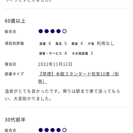
60歳以上
総合点
4
5
4
利用なし
項目別評価
部屋
風呂
朝食
夕食
4
3
接客・サービス
その他設備
2022年11月12日
宿泊日
【禁煙】本館スタンダード和室10畳（街
部屋タイプ
側）
温泉がとても良かったです。帰りは駅まで車で送ってもら
い、大変助かりました。
30代前半
総合点