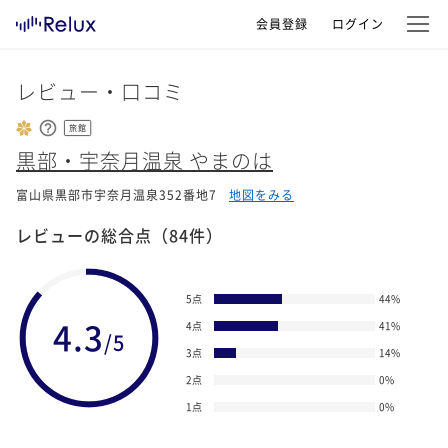
会員登録
ログイン
レビュー・口コミ
旅館
黒部・宇奈月温泉 やまのは
富山県黒部市宇奈月温泉352番地7
地図をみる
レビューの総合点
（84件）
5点
44
%
4.3
4点
41
%
/5
3点
14
%
2点
0
%
1点
0
%