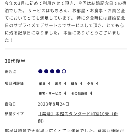
今年の3月に初めて利用させて頂き、今回は結婚記念日での宿
泊でした。 サービスはもちろん、お部屋・お食事・お風呂全
てにおいてとても満足しています。 特に夕食時には結婚記念
日のサプライズでデザートまでサービスして頂き、とても心
に残る記念日になりました。 本当にありがとうございまし
た️！
30代後半
総合点
4
4
4
4
項目別評価
部屋
風呂
朝食
夕食
4
4
接客・サービス
その他設備
2023年8月24日
宿泊日
【禁煙】本館スタンダード和室10畳（街
部屋タイプ
側）
部屋は綺麗で大浴場も広くとても満足でした。食事も種類が