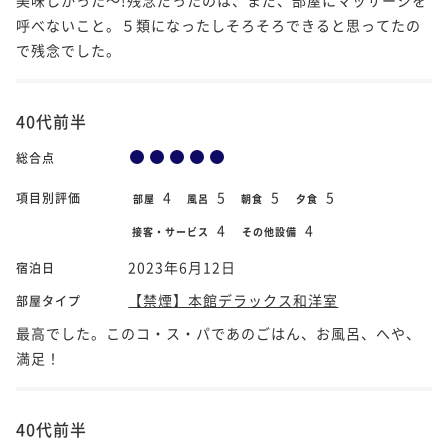
呼べないこと。５類になったしそろそろできると思ってたの
で残念でした。
40代前半
総合点
4
5
5
5
項目別評価
部屋
風呂
朝食
夕食
4
4
接客・サービス
その他設備
2023年6月12日
宿泊日
【禁煙】本館デラックス和洋室
部屋タイプ
最高でした。このコ・ス・パであのごはん、お風呂、へや、
満足！
40代前半