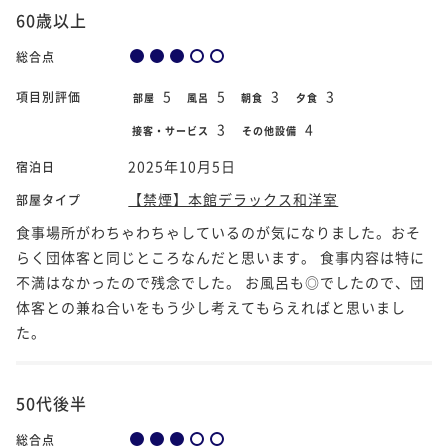
60歳以上
総合点
5
5
3
3
項目別評価
部屋
風呂
朝食
夕食
3
4
接客・サービス
その他設備
2025年10月5日
宿泊日
【禁煙】本館デラックス和洋室
部屋タイプ
食事場所がわちゃわちゃしているのが気になりました。おそ
らく団体客と同じところなんだと思います。 食事内容は特に
不満はなかったので残念でした。 お風呂も◎でしたので、団
体客との兼ね合いをもう少し考えてもらえればと思いまし
た。
50代後半
総合点